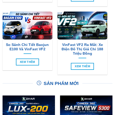
So Sánh Chi Tiết Baojun
VinFast VF2 Ra Mắt: Xe
E100 Và VinFast VF2
Điện Đô Thị Giá Chỉ 188
Triệu Đồng
XEM THÊM
XEM THÊM
SẢN PHẨM MỚI