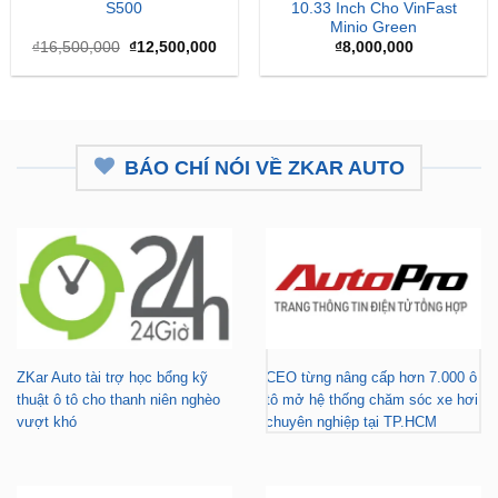
gốc
hiện
là:
tại
₫16,500,000.
là:
₫12,500,000.
BÁO CHÍ NÓI VỀ ZKAR AUTO
ZKar Auto tài trợ học bổng kỹ
CEO từng nâng cấp hơn 7.000 ô
thuật ô tô cho thanh niên nghèo
tô mở hệ thống chăm sóc xe hơi
vượt khó
chuyên nghiệp tại TP.HCM