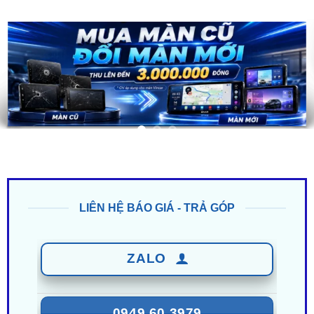
LIÊN HỆ BÁO GIÁ - TRẢ GÓP
ZALO
0949 60 3979