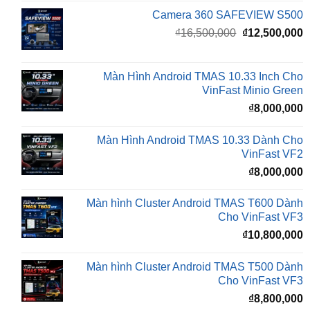
gốc
h
là:
t
₫16,500,000.
l
Màn Hình Android TMAS 10.33 Inch Cho
₫
VinFast Minio Green
₫
8,000,000
Màn Hình Android TMAS 10.33 Dành Cho
VinFast VF2
₫
8,000,000
Màn hình Cluster Android TMAS T600 Dành
Cho VinFast VF3
₫
10,800,000
Màn hình Cluster Android TMAS T500 Dành
Cho VinFast VF3
₫
8,800,000
Đèn Bi LED X-LIGHT F+ PRO MINI