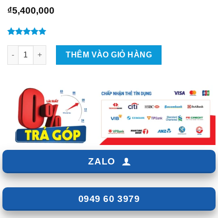
₫
5,400,000
5.00
1
trên 5
Led Viền Nội Thất Cardi Ultra Pro 18 In 1 số lượng
dựa trên
THÊM VÀO GIỎ HÀNG
đánh giá
ZALO
0949 60 3979