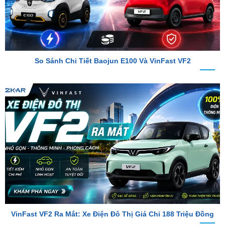
So Sánh Chi Tiết Baojun E100 Và VinFast VF2
VinFast VF2 Ra Mắt: Xe Điện Đô Thị Giá Chỉ 188 Triệu Đồng