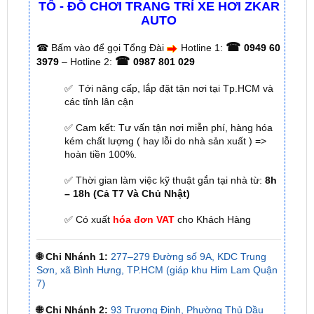
☎
☎
Bấm vào để gọi Tổng Đài
Hotline 1:
0949 60
☎
3979
– Hotline 2:
0987 801 029
✅ Tới nâng cấp, lắp đặt tận nơi tại Tp.HCM và
các tỉnh lân cận
✅ Cam kết: Tư vấn tận nơi miễn phí, hàng hóa
kém chất lượng ( hay lỗi do nhà sản xuất ) =>
hoàn tiền 100%.
✅ Thời gian làm việc kỹ thuật gắn tại nhà từ:
8h
– 18h (Cả T7 Và Chủ Nhật)
✅ Có xuất
hóa đơn VAT
cho Khách Hàng
🌐 Chi Nhánh 1:
277–279 Đường số 9A, KDC Trung
Sơn, xã Bình Hưng, TP.HCM (giáp khu Him Lam Quận
7)
🌐 Chi Nhánh 2:
93 Trương Định, Phường Thủ Dầu
Một, Tp.HCM (Bình Dương cũ)
🌐 Chi Nhánh 3:
Huỳnh Tấn Phát, Quận 7, Tp.HCM