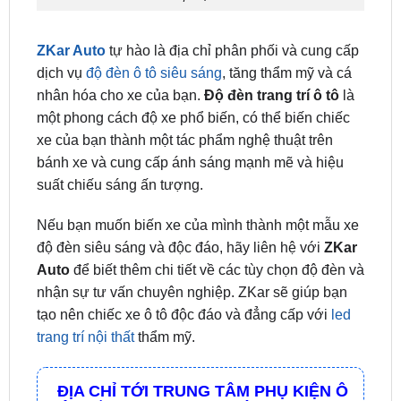
ZKar Auto
tự hào là địa chỉ phân phối và cung cấp
dịch vụ
độ đèn ô tô siêu sáng
, tăng thẩm mỹ và cá
nhân hóa cho xe của bạn.
Độ đèn trang trí ô tô
là
một phong cách độ xe phổ biến, có thể biến chiếc
xe của bạn thành một tác phẩm nghệ thuật trên
bánh xe và cung cấp ánh sáng mạnh mẽ và hiệu
suất chiếu sáng ấn tượng.
Nếu bạn muốn biến xe của mình thành một mẫu xe
độ đèn siêu sáng và độc đáo, hãy liên hệ với
ZKar
Auto
để biết thêm chi tiết về các tùy chọn độ đèn và
nhận sự tư vấn chuyên nghiệp. ZKar sẽ giúp bạn
tạo nên chiếc xe ô tô độc đáo và đẳng cấp với
led
trang trí nội thất
thẩm mỹ.
ĐỊA CHỈ TỚI TRUNG TÂM PHỤ KIỆN Ô
TÔ - ĐỒ CHƠI TRANG TRÍ XE HƠI ZKAR
AUTO