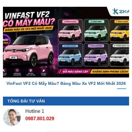
VinFast VF2 Có Mấy Màu? Bảng Màu Xe VF2 Mới Nhất 2026
TỔNG ĐÀI TƯ VẤN
Hotline 1
0987.801.029
Hotline 2
0949.60.3979