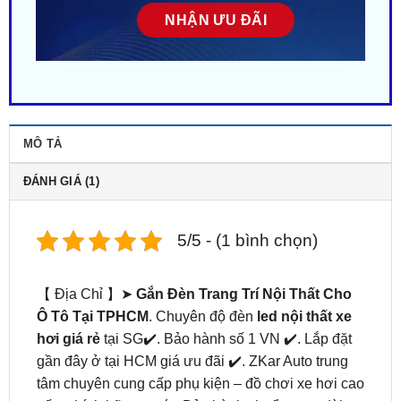
MÔ TẢ
ĐÁNH GIÁ (1)
5/5 - (1 bình chọn)
【 Địa Chỉ 】➤
Gắn Đèn Trang Trí Nội Thất Cho
Ô Tô Tại TPHCM
. Chuyên độ đèn
led nội thất xe
hơi giá rẻ
tại SG✔️. Bảo hành số 1 VN ✔️. Lắp đặt
gần đây ở tại HCM giá ưu đãi ✔️. ZKar Auto trung
tâm chuyên cung cấp phụ kiện – đồ chơi xe hơi cao
cấp, chính hãng uy tín. Bảo hành chuẩn mực dài
hạn. Hỗ trợ khách hãng trọn đời. Liên hệ ngay