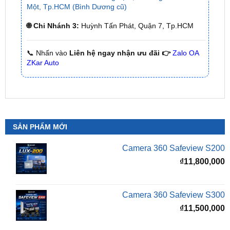
📞 Nhấn vào
Liên hệ ngay nhận ưu đãi 👉
Zalo OA
ZKar Auto
SẢN PHẨM MỚI
Camera 360 Safeview S200
₫
11,800,000
Camera 360 Safeview S300
₫
11,500,000
Camera 360 SAFEVIEW S500
Giá
G
₫
16,500,000
₫
12,500,000