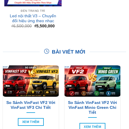
Led nội thất V3 – Chuyển
đổi hiệu ứng theo nhạc
Giá
Giá
₫
6,500,000
₫
5,500,000
gốc
hiện
là:
tại
₫6,500,000.
là:
₫5,500,000.
BÀI VIẾT MỚI
So Sánh VinFast VF2 Với
So Sánh VinFast VF2 Với
VinFast VF3 Chi Tiết
VinFast Minio Green Chi
Tiết
XEM THÊM
XEM THÊM