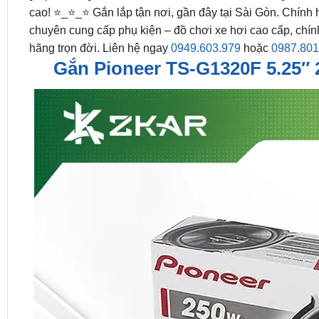
cao! ⭐_⭐_⭐ Gắn lắp tận nơi, gần đây tại Sài Gòn. Chính 
chuyên cung cấp phụ kiện – đồ chơi xe hơi cao cấp, chín
hãng trọn đời. Liên hệ ngay
0949.603.979
hoặc
0987.801
Gắn Pioneer TS-G1320F 5.25″ 