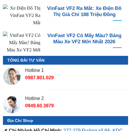
VinFast VF2 Ra Mắt: Xe Điện Đô
Thị Giá Chỉ 188 Triệu Đồng
VinFast VF2 Có Mấy Màu? Bảng
Màu Xe VF2 Mới Nhất 2026
TỔNG ĐÀI TƯ VẤN
Hotline 1
0987.801.029
Hotline 2
0949.60.3979
Địa Chỉ Shop
📌 Chi Nhánh Hồ Chí Minh:
277-279 Đường số 9A, KDC