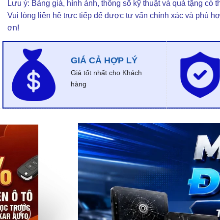
Lưu ý: Bảng giá, hình ảnh, thông số kỹ thuật và quà tặng có th
Vui lòng liên hê trực tiếp để được tư vấn chính xác và phù h
ơn!
GIÁ CẢ HỢP LÝ
Giá tốt nhất cho Khách
hàng