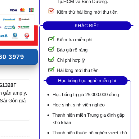
Tp.HCM và Bình Dương.
Kiểm thử hài lòng mới thu tiền.
KHÁC BIỆT
Kiểm tra miễn phí
Báo giá rõ ràng
60 3979
Chi phí hợp lý
Hài lòng mới thu tiền
Học bổng học nghề miễn phí
-G1320F
 gắn amply,
Học bổng trị giá 25.000.000 đồng
 Sài Gòn giá
Học sinh, sinh viên nghèo
Thanh niên miền Trung gia đình gặp
khó khăn
Thanh niên thuộc hộ nghèo vượt khó