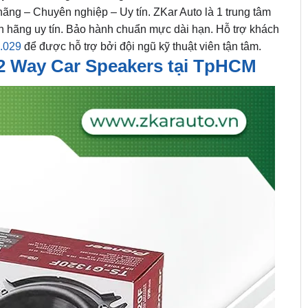
hãng – Chuyên nghiệp – Uy tín. ZKar Auto là 1 trung tâm
h hãng uy tín. Bảo hành chuẩn mực dài hạn. Hỗ trợ khách
.029
để được hỗ trợ bởi đội ngũ kỹ thuật viên tận tâm.
2 Way Car Speakers tại TpHCM