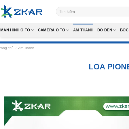
Skip
Tìm
to
kiếm:
content
MÀN HÌNH Ô TÔ
CAMERA Ô TÔ
ÂM THANH
ĐỘ ĐÈN
BỌC
rang chủ
/
Âm Thanh
LOA PION