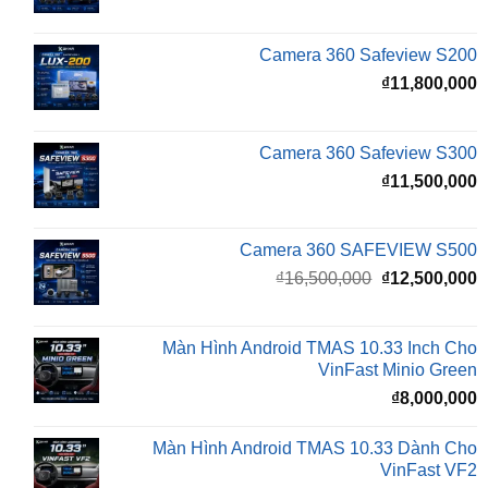
gốc
h
là:
t
₫16,500,000.
l
Camera 360 Safeview S200
₫
₫
11,800,000
Camera 360 Safeview S300
₫
11,500,000
Camera 360 SAFEVIEW S500
Giá
G
₫
16,500,000
₫
12,500,000
gốc
h
là:
t
₫16,500,000.
l
Màn Hình Android TMAS 10.33 Inch Cho
₫
VinFast Minio Green
₫
8,000,000
Màn Hình Android TMAS 10.33 Dành Cho
VinFast VF2