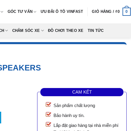
0
GÓC TƯ VẤN
ƯU ĐÃI Ô TÔ VINFAST
GIỎ HÀNG /
₫
0
CH
CHĂM SÓC XE
ĐỒ CHƠI THEO XE
TIN TỨC
 SPEAKERS
CAM KẾT
Sản phẩm chất lượng
ers số lượng
Bảo hành uy tín.
Lắp đặt giao hàng tại nhà miễn phí