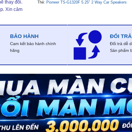
ể thay đổi.
Thẻ:
Pioneer TS-G1320F 5.25" 2 Way Car Speakers
ợp. Xin cảm
BẢO HÀNH
ĐỔI TRẢ
Cam kết bảo hành chính
Đổi trả dễ 
hãng
Sản phẩm bị