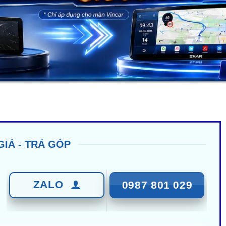
GIÁ - TRẢ GÓP
ZALO
0987 801 029