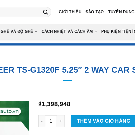
GIỚI THIỆU
ĐÀO TẠO
TUYỂN DỤNG
 GHẾ VÀ ĐỘ GHẾ
CÁCH NHIỆT VÀ CÁCH ÂM
PHỤ KIỆN TIỆN Í
EER TS-G1320F 5.25″ 2 WAY CAR
₫
1,398,948
Loa Pioneer TS-G1320F 5.25" 2 Way Car Speak
THÊM VÀO GIỎ HÀNG