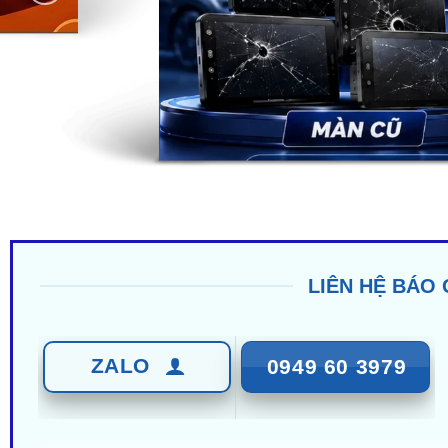
LIÊN HỆ BÁO 
ZALO
0949 60 3979