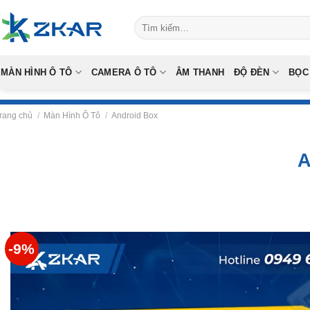
Skip
Tìm
to
kiếm:
content
MÀN HÌNH Ô TÔ
CAMERA Ô TÔ
ÂM THANH
ĐỘ ĐÈN
BỌC
rang chủ
/
Màn Hình Ô Tô
/
Android Box
A
-9%