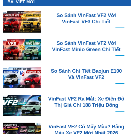
BÀI VIẾT MỚI
So Sánh VinFast VF2 Với
VinFast VF3 Chi Tiết
So Sánh VinFast VF2 Với
VinFast Minio Green Chi Tiết
So Sánh Chi Tiết Baojun E100
Và VinFast VF2
VinFast VF2 Ra Mắt: Xe Điện Đô
Thị Giá Chỉ 188 Triệu Đồng
VinFast VF2 Có Mấy Màu? Bảng
Màu Xe VF2 Mới Nhất 2026