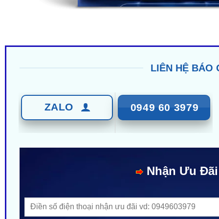
LIÊN HỆ BÁO 
ZALO
0949 60 3979
Nhận Ưu Đãi