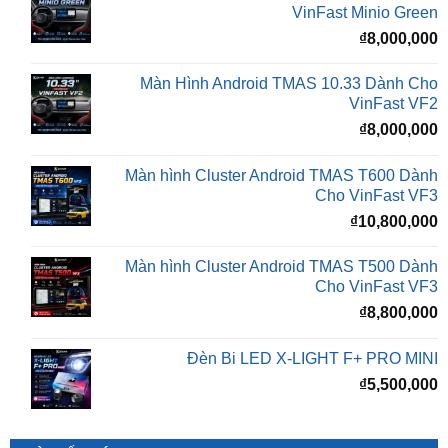
₫
VinFast Minio Green
₫
8,000,000
Màn Hình Android TMAS 10.33 Dành Cho
VinFast VF2
₫
8,000,000
Màn hình Cluster Android TMAS T600 Dành
Cho VinFast VF3
₫
10,800,000
Màn hình Cluster Android TMAS T500 Dành
Cho VinFast VF3
₫
8,800,000
Đèn Bi LED X-LIGHT F+ PRO MINI
₫
5,500,000