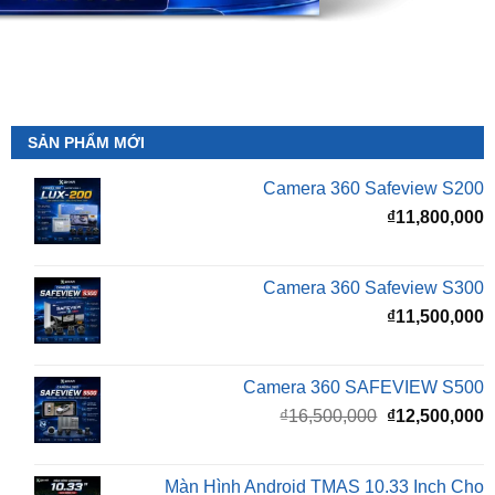
SẢN PHẨM MỚI
Camera 360 Safeview S200
₫
11,800,000
Camera 360 Safeview S300
₫
11,500,000
Camera 360 SAFEVIEW S500
Giá
G
₫
16,500,000
₫
12,500,000
gốc
h
là:
t
₫16,500,000.
l
Màn Hình Android TMAS 10.33 Inch Cho