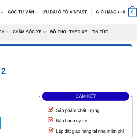
0
GÓC TƯ VẤN
ƯU ĐÃI Ô TÔ VINFAST
GIỎ HÀNG /
₫
0
CH
CHĂM SÓC XE
ĐỒ CHƠI THEO XE
TIN TỨC
 2
CAM KẾT
Sản phẩm chất lượng
Bảo hành uy tín.
0,000.
Lắp đặt giao hàng tại nhà miễn phí