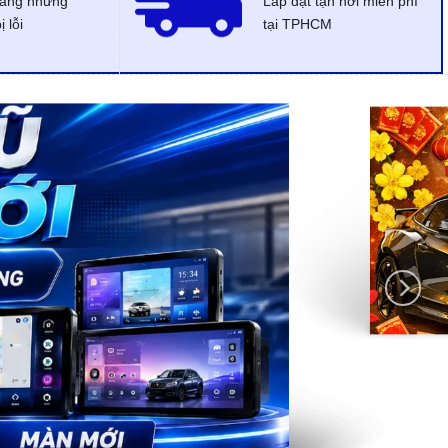
dàng những
Lắp đặt tận nơi miễn phí
 lỗi
tại TPHCM