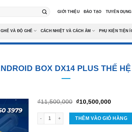
GIỚI THIỆU
ĐÀO TẠO
TUYỂN DỤNG
 GHẾ VÀ ĐỘ GHẾ
CÁCH NHIỆT VÀ CÁCH ÂM
PHỤ KIỆN TIỆN Í
NDROID BOX DX14 PLUS THẾ HỆ
Giá
Giá
₫
11,500,000
₫
10,500,000
gốc
hiện
là:
tại
Android Box DX14 plus thế hệ 2 số lượng
₫11,500,000.
là:
THÊM VÀO GIỎ HÀNG
₫10,50