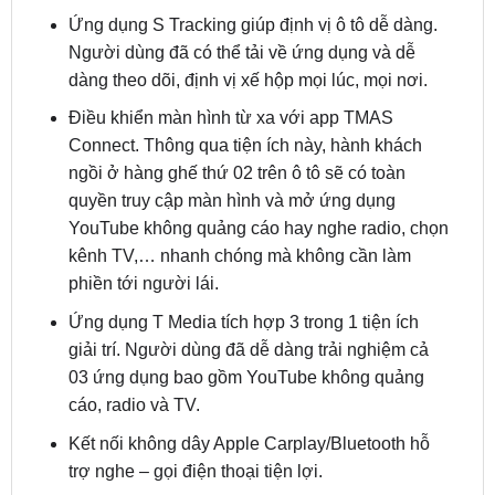
dàng theo dõi, định vị xế hộp mọi lúc, mọi nơi.
Điều khiển màn hình từ xa với app TMAS
Connect. Thông qua tiện ích này, hành khách
ngồi ở hàng ghế thứ 02 trên ô tô sẽ có toàn
quyền truy cập màn hình và mở ứng dụng
YouTube không quảng cáo hay nghe radio, chọn
kênh TV,… nhanh chóng mà không cần làm
phiền tới người lái.
Ứng dụng T Media tích hợp 3 trong 1 tiện ích
giải trí. Người dùng đã dễ dàng trải nghiệm cả
03 ứng dụng bao gồm YouTube không quảng
cáo, radio và TV.
Kết nối không dây Apple Carplay/Bluetooth hỗ
trợ nghe – gọi điện thoại tiện lợi.
Địa chỉ lắp đặt màn hình android Safeview
Classic uy tín tại TPHCM