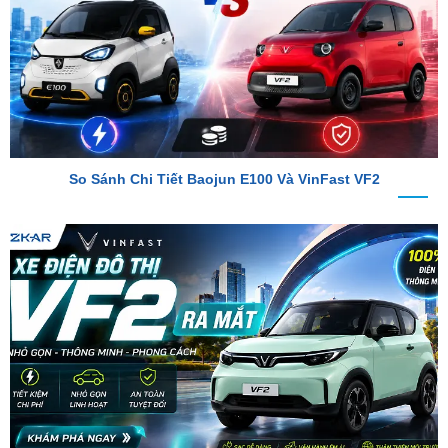
So Sánh Chi Tiết Baojun E100 Và VinFast VF2
VinFast VF2 Ra Mắt: Xe Điện Đô Thị Giá Chỉ 188 Triệu Đồng