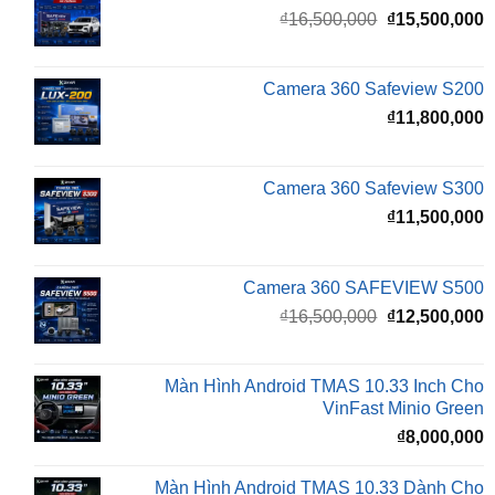
là:
t
₫16,500,000.
l
Camera 360 Safeview S200
₫
₫
11,800,000
Camera 360 Safeview S300
₫
11,500,000
Camera 360 SAFEVIEW S500
Giá
G
₫
16,500,000
₫
12,500,000
gốc
h
là:
t
₫16,500,000.
l
Màn Hình Android TMAS 10.33 Inch Cho
₫
VinFast Minio Green
₫
8,000,000
Màn Hình Android TMAS 10.33 Dành Cho
VinFast VF2
₫
8,000,000