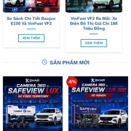
So Sánh Chi Tiết Baojun
VinFast VF2 Ra Mắt: Xe
E100 Và VinFast VF2
Điện Đô Thị Giá Chỉ 188
Triệu Đồng
XEM THÊM
XEM THÊM
SẢN PHẨM MỚI
-6%
Camera 360 SAFEVIEW
Camera 360 Dành Riêng