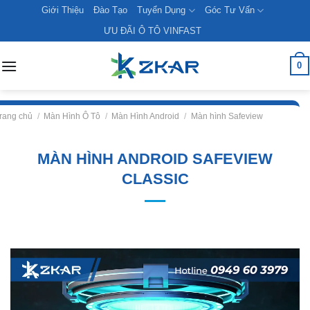
Skip
Giới Thiệu
Đào Tạo
Tuyển Dụng
Góc Tư Vấn
to
ƯU ĐÃI Ô TÔ VINFAST
content
0
rang chủ
/
Màn Hình Ô Tô
/
Màn Hình Android
/
Màn hình Safeview
MÀN HÌNH ANDROID SAFEVIEW
CLASSIC