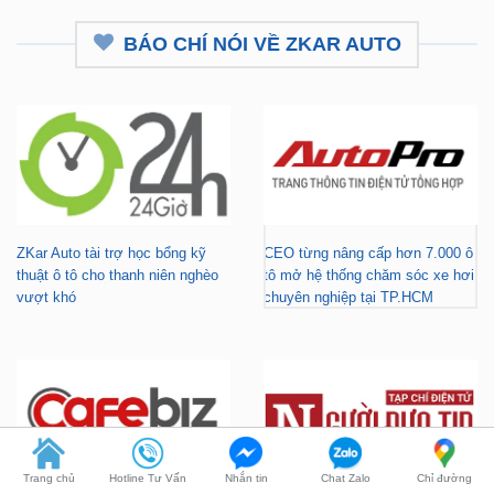
ZKar Auto tài trợ học bổng kỹ
CEO từng nâng cấp hơn 7.000 ô
thuật ô tô cho thanh niên nghèo
tô mở hệ thống chăm sóc xe hơi
vượt khó
chuyên nghiệp tại TP.HCM
Gara nâng cấp xe hơi chuyên
ZKar Auto tài trợ học bổng kỹ
nghiệp tại TP.HCM - Tài trợ học
thuật ô tô cho thanh niên có hoàn
Trang chủ
Hotline Tư Vấn
Nhắn tin
Chat Zalo
Chỉ đường