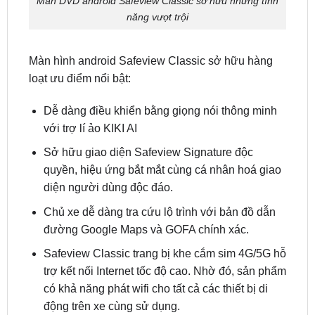
Màn hình android Safeview Classic sở hữu hàng
loạt ưu điểm nổi bật:
Dễ dàng điều khiển bằng giọng nói thông minh
với trợ lí ảo KIKI AI
Sở hữu giao diện Safeview Signature độc
quyền, hiệu ứng bắt mắt cùng cá nhân hoá giao
diện người dùng độc đáo.
Chủ xe dễ dàng tra cứu lộ trình với bản đồ dẫn
đường Google Maps và GOFA chính xác.
Safeview Classic trang bị khe cắm sim 4G/5G hỗ
trợ kết nối Internet tốc độ cao. Nhờ đó, sản phẩm
có khả năng phát wifi cho tất cả các thiết bị di
động trên xe cùng sử dụng.
Ứng dụng S Tracking giúp định vị ô tô dễ dàng.
Người dùng đã có thể tải về ứng dụng và dễ