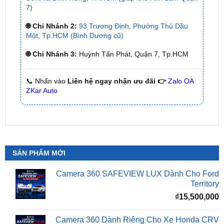
🌐 Chi Nhánh 2:
93 Trương Định, Phường Thủ Dầu
Một, Tp.HCM (Bình Dương cũ)
🌐 Chi Nhánh 3:
Huỳnh Tấn Phát, Quận 7, Tp.HCM
📞 Nhấn vào
Liên hệ ngay nhận ưu đãi 👉
Zalo OA
ZKar Auto
SẢN PHẨM MỚI
Camera 360 SAFEVIEW LUX Dành Cho Ford
Territory
₫
15,500,000
Camera 360 Dành Riêng Cho Xe Honda CRV
Giá
G
₫
16,500,000
₫
15,500,000
gốc
h