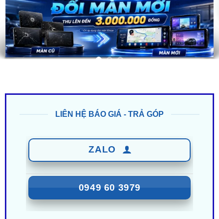
LIÊN HỆ BÁO GIÁ - TRẢ GÓP
ZALO
0949 60 3979
ZALO