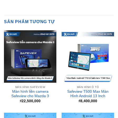
SẢN PHẨM TƯƠNG TỰ
MÀN HÌNH SAFEVIEW
MÀN HÌNH Ô TÔ
Màn hình liền camera
Safeview T500 Max Màn
Safeview cho Mazda 3
Hình Android 13 Inch
₫
22,500,000
₫
8,400,000