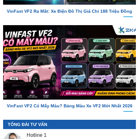
VinFast VF2 Có Mấy Màu? Bảng Màu Xe VF2 Mới Nhất 2026
TỔNG ĐÀI TƯ VẤN
Hotline 1
0987.801.029