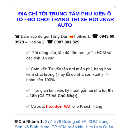
TÔ - ĐỒ CHƠI TRANG TRÍ XE HƠI ZKAR
AUTO
☎
☎
Bấm vào để gọi Tổng Đài
Hotline 1:
0949 60
☎
3979
– Hotline 2:
0987 801 029
✅ Tới nâng cấp, lắp đặt tận nơi tại Tp.HCM và
các tỉnh lân cận
✅ Cam kết: Tư vấn tận nơi miễn phí, hàng hóa
kém chất lượng ( hay lỗi do nhà sản xuất ) =>
hoàn tiền 100%.
✅ Thời gian làm việc kỹ thuật gắn tại nhà từ:
8h
– 18h (Cả T7 Và Chủ Nhật)
✅ Có xuất
hóa đơn VAT
cho Khách Hàng
🌐 Chi Nhánh 1:
277–279 Đường số 9A, KDC Trung
Sơn, xã Bình Hưng, TP.HCM (giáp khu Him Lam Quận
7)