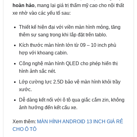
Thiết kế hiện đại với viền màn hình mỏng, tăng
thêm sự sang trọng khi lắp đặt trên tablo.
Kích thước màn hình lớn từ 09 – 10 inch phù
hợp với khoang cabin.
Công nghệ màn hình QLED cho phép hiển thị
hình ảnh sắc nét.
Lớp cường lực 2.5D bảo vệ màn hình khỏi trầy
xước.
Dễ dàng kết nối với ô tô qua giắc cắm zin, không
ảnh hưởng đến kết cấu xe.
Xem thêm:
MÀN HÌNH ANDROID 13 INCH GIÁ RẺ
CHO Ô TÔ
Màn DVD android Safeview Classic sở hữu
những tính năng vượt trội