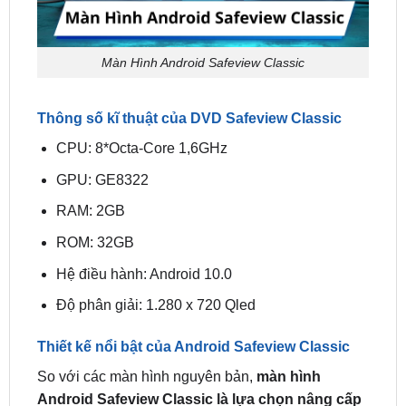
Màn Hình Android Safeview Classic
Thông số kĩ thuật của DVD Safeview Classic
CPU: 8*Octa-Core 1,6GHz
GPU: GE8322
RAM: 2GB
ROM: 32GB
Hệ điều hành: Android 10.0
Độ phân giải: 1.280 x 720 Qled
Thiết kế nổi bật của Android Safeview Classic
So với các màn hình nguyên bản,
màn hình
Android Safeview Classic là lựa chọn nâng cấp
hoàn hảo
, mang lại giá trị thẩm mỹ cao cho nội thất
xe nhờ vào các yếu tố sau: