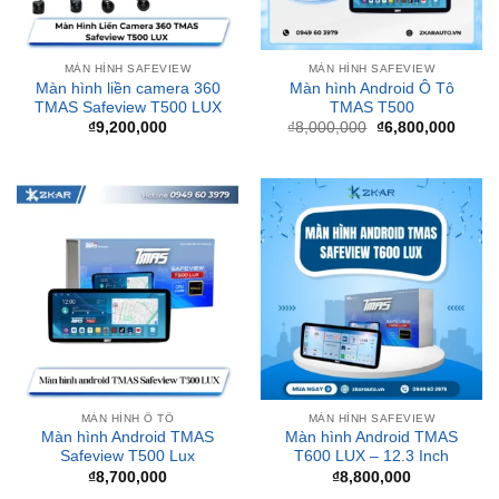
MÀN HÌNH SAFEVIEW
MÀN HÌNH SAFEVIEW
Màn hình liền camera 360
Màn hình Android Ô Tô
TMAS Safeview T500 LUX
TMAS T500
Giá
Giá
₫
9,200,000
₫
8,000,000
₫
6,800,000
gốc
hiện
là:
tại
₫8,000,000.
là:
₫6,80
MÀN HÌNH Ô TÔ
MÀN HÌNH SAFEVIEW
Màn hình Android TMAS
Màn hình Android TMAS
Safeview T500 Lux
T600 LUX – 12.3 Inch
₫
8,700,000
₫
8,800,000