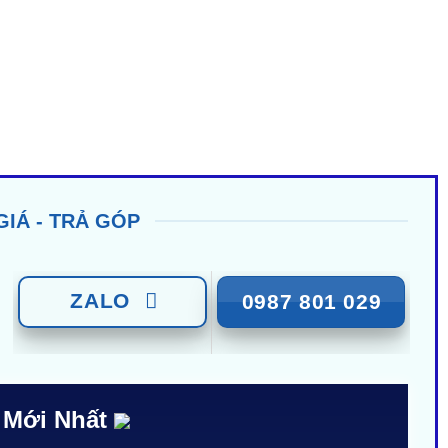
GIÁ - TRẢ GÓP
ZALO
0987 801 029
 Mới Nhất