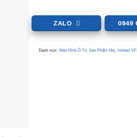
ZALO
0949 
Danh mục:
Màn Hình Ô Tô
,
Sản Phẩm Hot
,
Vinfast VF