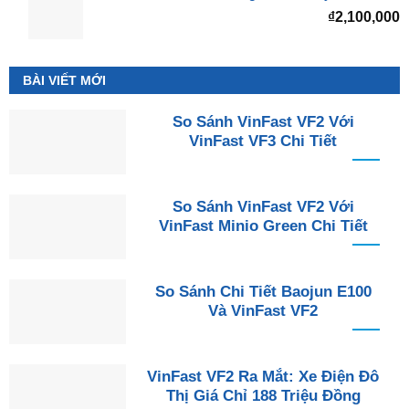
₫
2,100,000
BÀI VIẾT MỚI
So Sánh VinFast VF2 Với
VinFast VF3 Chi Tiết
So Sánh VinFast VF2 Với
VinFast Minio Green Chi Tiết
So Sánh Chi Tiết Baojun E100
Và VinFast VF2
VinFast VF2 Ra Mắt: Xe Điện Đô
Thị Giá Chỉ 188 Triệu Đồng