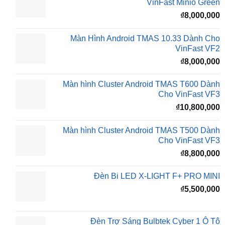
₫
VinFast Minio Green
₫
8,000,000
Màn Hình Android TMAS 10.33 Dành Cho
VinFast VF2
₫
8,000,000
Màn hình Cluster Android TMAS T600 Dành
Cho VinFast VF3
₫
10,800,000
Màn hình Cluster Android TMAS T500 Dành
Cho VinFast VF3
₫
8,800,000
Đèn Bi LED X-LIGHT F+ PRO MINI
₫
5,500,000
Đèn Trợ Sáng Bulbtek Cyber 1 Ô Tô