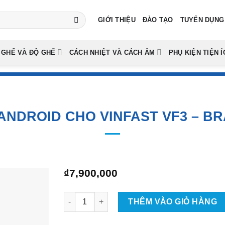
GIỚI THIỆU
ĐÀO TẠO
TUYỂN DỤNG
 GHẾ VÀ ĐỘ GHẾ
CÁCH NHIỆT VÀ CÁCH ÂM
PHỤ KIỆN TIỆN Í
ANDROID CHO VINFAST VF3 – B
₫
7,900,000
Màn Hình Android Cho Vinfast VF3 - Bravigo 
THÊM VÀO GIỎ HÀNG