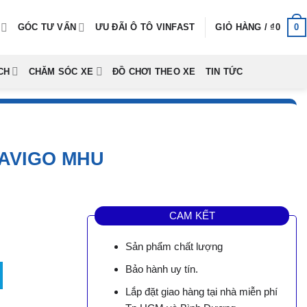
0
GÓC TƯ VẤN
ƯU ĐÃI Ô TÔ VINFAST
GIỎ HÀNG /
₫
0
CH
CHĂM SÓC XE
ĐỒ CHƠI THEO XE
TIN TỨC
RAVIGO MHU
CAM KẾT
Sản phẩm chất lượng
MHU số lượng
Bảo hành uy tín.
Lắp đặt giao hàng tại nhà miễn phí