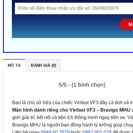
MÔ TẢ
ĐÁNH GIÁ (0)
5/5 - (1 bình chọn)
Bạn là chủ sở hữu của chiếc Vinfast VF3 đầy cá tính và 
Màn hình dành riêng cho Vinfast VF3 – Bravigo MHU
c
giới giải trí, kết nối và tiện ích thông minh ngay trên xe. V
Bravigo MHU là người bạn đồng hành lý tưởng giúp chuyế
Liên hệ ngay
0949.60.3979
hoặc
0987.801.029
để được hỗ