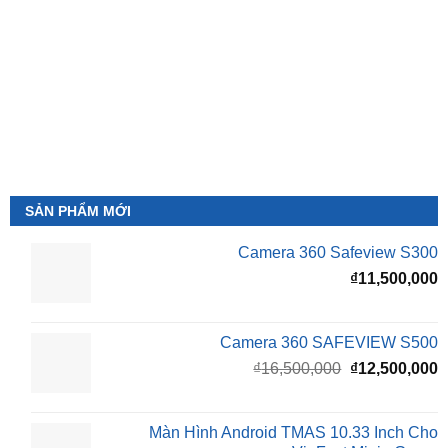
SẢN PHẨM MỚI
Camera 360 Safeview S300
₫
11,500,000
Camera 360 SAFEVIEW S500
Giá
G
₫
16,500,000
₫
12,500,000
gốc
h
là:
t
₫16,500,000.
l
Màn Hình Android TMAS 10.33 Inch Cho