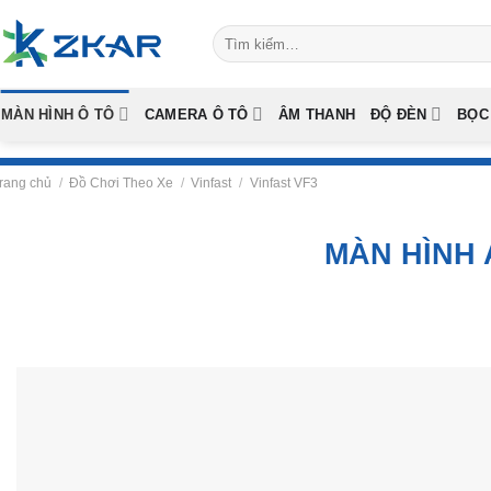
Skip
Tìm
to
kiếm:
content
MÀN HÌNH Ô TÔ
CAMERA Ô TÔ
ÂM THANH
ĐỘ ĐÈN
BỌC
rang chủ
/
Đồ Chơi Theo Xe
/
Vinfast
/
Vinfast VF3
MÀN HÌNH 