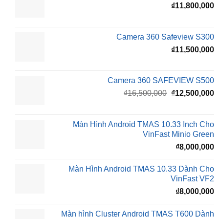
₫
₫
11,800,000
Camera 360 Safeview S300
₫
11,500,000
Camera 360 SAFEVIEW S500
Giá
G
₫
16,500,000
₫
12,500,000
gốc
h
là:
t
₫16,500,000.
l
Màn Hình Android TMAS 10.33 Inch Cho
₫
VinFast Minio Green
₫
8,000,000
Màn Hình Android TMAS 10.33 Dành Cho
VinFast VF2
₫
8,000,000
Màn hình Cluster Android TMAS T600 Dành