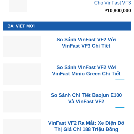
Cho VinFast VF3
₫
10,800,000
BÀI VIẾT MỚI
So Sánh VinFast VF2 Với
VinFast VF3 Chi Tiết
So Sánh VinFast VF2 Với
VinFast Minio Green Chi Tiết
So Sánh Chi Tiết Baojun E100
Và VinFast VF2
VinFast VF2 Ra Mắt: Xe Điện Đô
Thị Giá Chỉ 188 Triệu Đồng