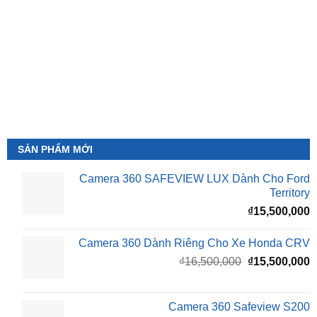
SẢN PHẨM MỚI
Camera 360 SAFEVIEW LUX Dành Cho Ford
Territory
₫
15,500,000
Camera 360 Dành Riêng Cho Xe Honda CRV
Giá
G
₫
16,500,000
₫
15,500,000
gốc
h
là:
t
₫16,500,000.
l
Camera 360 Safeview S200