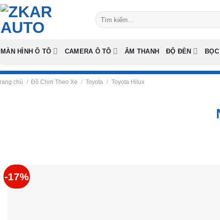
Skip
Tìm
to
kiếm:
content
MÀN HÌNH Ô TÔ
CAMERA Ô TÔ
ÂM THANH
ĐỘ ĐÈN
BỌC
rang chủ
/
Đồ Chơi Theo Xe
/
Toyota
/
Toyota Hilux
-17%