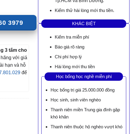
Tp.HCM và Bình Dương.
Kiểm thử hài lòng mới thu tiền.
60 3979
KHÁC BIỆT
Kiểm tra miễn phí
Báo giá rõ ràng
g 3 tấm cho
Chi phí hợp lý
hãng với giá
dài hạn và hỗ
Hài lòng mới thu tiền
7.801.029
để
Học bổng học nghề miễn phí
Học bổng trị giá 25.000.000 đồng
Học sinh, sinh viên nghèo
Thanh niên miền Trung gia đình gặp
khó khăn
Thanh niên thuộc hộ nghèo vượt khó