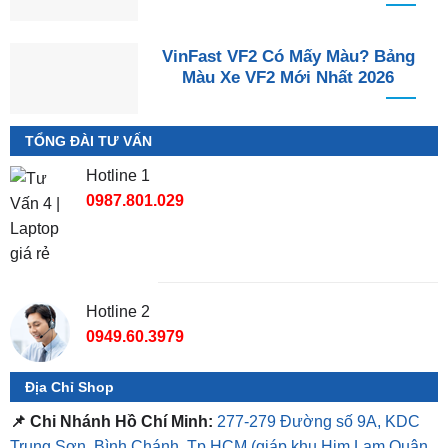
VinFast VF2 Có Mấy Màu? Bảng
Màu Xe VF2 Mới Nhất 2026
TỔNG ĐÀI TƯ VẤN
Hotline 1
0987.801.029
Hotline 2
0949.60.3979
Địa Chỉ Shop
📌 Chi Nhánh Hồ Chí Minh:
277-279 Đường số 9A, KDC
Trung Sơn, Bình Chánh, Tp.HCM
(giáp khu Him Lam Quận