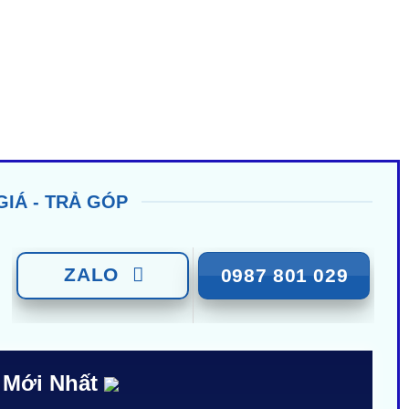
GIÁ - TRẢ GÓP
ZALO
0987 801 029
 Mới Nhất