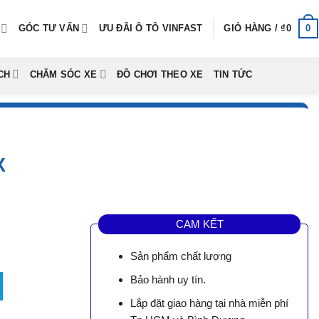
0
GÓC TƯ VẤN
ƯU ĐÃI Ô TÔ VINFAST
GIỎ HÀNG /
₫
0
CH
CHĂM SÓC XE
ĐỒ CHƠI THEO XE
TIN TỨC
X
CAM KẾT
Sản phẩm chất lượng
Bảo hành uy tín.
0.
Lắp đặt giao hàng tại nhà miễn phí