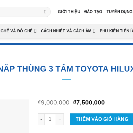
GIỚI THIỆU
ĐÀO TẠO
TUYỂN DỤNG
 GHẾ VÀ ĐỘ GHẾ
CÁCH NHIỆT VÀ CÁCH ÂM
PHỤ KIỆN TIỆN Í
NẮP THÙNG 3 TẤM TOYOTA HILU
Giá
Giá
₫
9,000,000
₫
7,500,000
gốc
hiện
là:
tại
Nắp Thùng 3 Tấm Toyota Hilux số lượng
₫9,000,000.
là:
THÊM VÀO GIỎ HÀNG
₫7,500,00