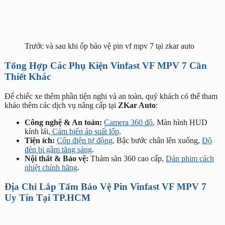
Trước và sau khi ốp bảo vệ pin vf mpv 7 tại zkar auto
Tổng Hợp Các Phụ Kiện Vinfast VF MPV 7 Cần
Thiết Khác
Để chiếc xe thêm phần tiện nghi và an toàn, quý khách có thể tham
khảo thêm các dịch vụ nâng cấp tại
ZKar Auto
:
Công nghệ & An toàn:
Camera 360 độ
, Màn hình HUD
kính lái,
Cảm biến áp suất lốp
.
Tiện ích:
Cốp điện tự động
, Bậc bước chân lên xuống,
Độ
đèn bi gầm tăng sáng
.
Nội thất & Bảo vệ:
Thảm sàn 360 cao cấp,
Dán phim cách
nhiệt chính hãng
.
Địa Chỉ Lắp Tấm Bảo Vệ Pin Vinfast VF MPV 7
Uy Tín Tại TP.HCM