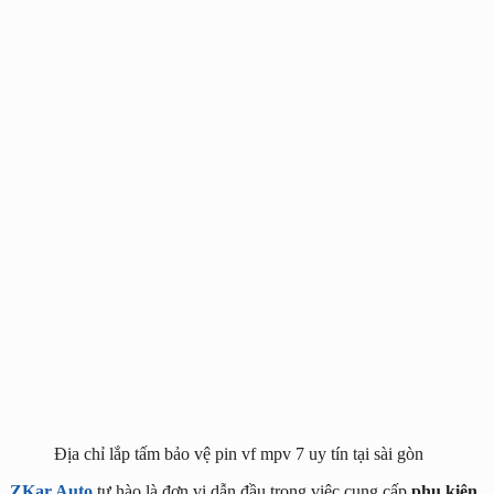
Địa chỉ lắp tấm bảo vệ pin vf mpv 7 uy tín tại sài gòn
ZKar Auto
tự hào là đơn vị dẫn đầu trong việc cung cấp
phụ kiện