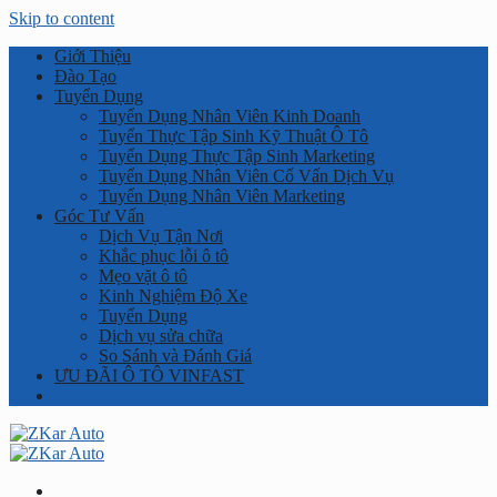
Skip to content
Giới Thiệu
Đào Tạo
Tuyển Dụng
Tuyển Dụng Nhân Viên Kinh Doanh
Tuyển Thực Tập Sinh Kỹ Thuật Ô Tô
Tuyển Dụng Thực Tập Sinh Marketing
Tuyển Dụng Nhân Viên Cố Vấn Dịch Vụ
Tuyển Dụng Nhân Viên Marketing
Góc Tư Vấn
Dịch Vụ Tận Nơi
Khắc phục lỗi ô tô
Mẹo vặt ô tô
Kinh Nghiệm Độ Xe
Tuyển Dụng
Dịch vụ sửa chữa
So Sánh và Đánh Giá
ƯU ĐÃI Ô TÔ VINFAST