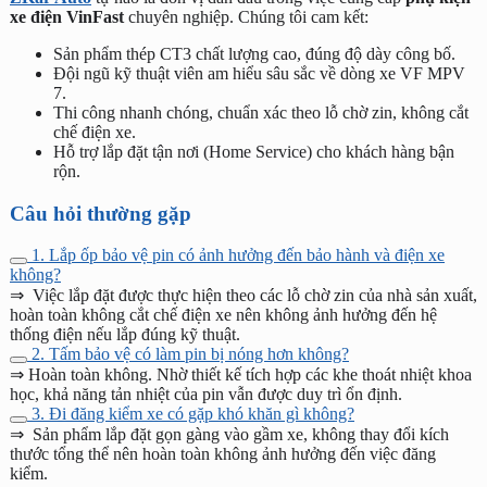
xe điện VinFast
chuyên nghiệp. Chúng tôi cam kết:
Sản phẩm thép CT3 chất lượng cao, đúng độ dày công bố.
Đội ngũ kỹ thuật viên am hiểu sâu sắc về dòng xe VF MPV
7.
Thi công nhanh chóng, chuẩn xác theo lỗ chờ zin, không cắt
chế điện xe.
Hỗ trợ lắp đặt tận nơi (Home Service) cho khách hàng bận
rộn.
Câu hỏi thường gặp
1. Lắp ốp bảo vệ pin có ảnh hưởng đến bảo hành và điện xe
không?
⇒ Việc lắp đặt được thực hiện theo các lỗ chờ zin của nhà sản xuất,
hoàn toàn không cắt chế điện xe nên không ảnh hưởng đến hệ
thống điện nếu lắp đúng kỹ thuật.
2. Tấm bảo vệ có làm pin bị nóng hơn không?
⇒ Hoàn toàn không. Nhờ thiết kế tích hợp các khe thoát nhiệt khoa
học, khả năng tản nhiệt của pin vẫn được duy trì ổn định.
3. Đi đăng kiểm xe có gặp khó khăn gì không?
⇒ Sản phẩm lắp đặt gọn gàng vào gầm xe, không thay đổi kích
thước tổng thể nên hoàn toàn không ảnh hưởng đến việc đăng
kiểm.