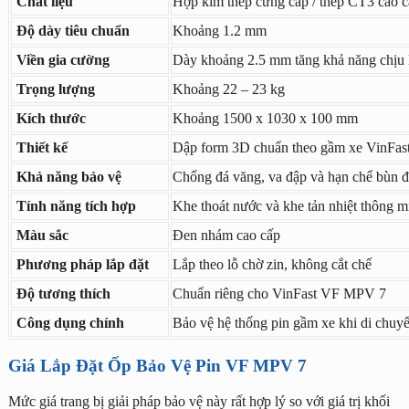
Chất liệu
Hợp kim thép cứng cáp / thép CT3 cao c
Độ dày tiêu chuẩn
Khoảng 1.2 mm
Viền gia cường
Dày khoảng 2.5 mm tăng khả năng chịu 
Trọng lượng
Khoảng 22 – 23 kg
Kích thước
Khoảng 1500 x 1030 x 100 mm
Thiết kế
Dập form 3D chuẩn theo gầm xe VinFa
Khả năng bảo vệ
Chống đá văng, va đập và hạn chế bùn đ
Tính năng tích hợp
Khe thoát nước và khe tản nhiệt thông m
Màu sắc
Đen nhám cao cấp
Phương pháp lắp đặt
Lắp theo lỗ chờ zin, không cắt chế
Độ tương thích
Chuẩn riêng cho VinFast VF MPV 7
Công dụng chính
Bảo vệ hệ thống pin gầm xe khi di chuy
Giá Lắp Đặt Ốp Bảo Vệ Pin VF MPV 7
Mức giá trang bị giải pháp bảo vệ này rất hợp lý so với giá trị khối