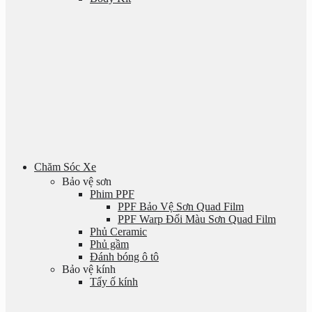
Chăm Sóc Xe
Bảo vệ sơn
Phim PPF
PPF Bảo Vệ Sơn Quad Film
PPF Warp Đổi Màu Sơn Quad Film
Phủ Ceramic
Phủ gầm
Đánh bóng ô tô
Bảo vệ kính
Tẩy ố kính