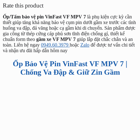
Rate this product
Ốp/Tấm bảo vệ pin VinFast VF MPV 7
là phụ kiện cực kỳ cần
thiết giúp tăng khả năng bảo vệ cụm pin dưới gầm xe trước các tình
huống va đập, đá văng hoặc cạ gầm khi di chuyển. Sản phẩm được
gia công từ thép cứng cáp phủ sơn tĩnh điện chống gỉ, thiết kế
chuẩn form theo
gầm xe VF MPV 7
giúp lắp đặt chắc chắn và an
toàn. Liên hệ ngay
0949.60.3979
hoặc
Zalo
để được tư vấn chi tiết
và nhận ưu đãi hấp dẫn hôm nay
Ốp Bảo Vệ Pin VinFast VF MPV 7 |
Chống Va Đập & Giữ Zin Gầm