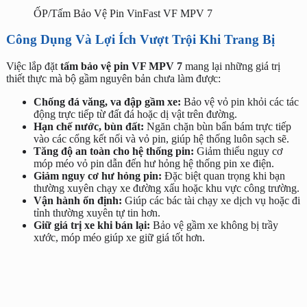
ỐP/Tấm Bảo Vệ Pin VinFast VF MPV 7
Công Dụng Và Lợi Ích Vượt Trội Khi Trang Bị
Việc lắp đặt
tấm bảo vệ pin VF MPV 7
mang lại những giá trị
thiết thực mà bộ gầm nguyên bản chưa làm được:
Chống đá văng, va đập gầm xe:
Bảo vệ vỏ pin khỏi các tác
động trực tiếp từ đất đá hoặc dị vật trên đường.
Hạn chế nước, bùn đất:
Ngăn chặn bùn bẩn bám trực tiếp
vào các cổng kết nối và vỏ pin, giúp hệ thống luôn sạch sẽ.
Tăng độ an toàn cho hệ thống pin:
Giảm thiểu nguy cơ
móp méo vỏ pin dẫn đến hư hỏng hệ thống pin xe điện.
Giảm nguy cơ hư hỏng pin:
Đặc biệt quan trọng khi bạn
thường xuyên chạy xe đường xấu hoặc khu vực công trường.
Vận hành ổn định:
Giúp các bác tài chạy xe dịch vụ hoặc đi
tỉnh thường xuyên tự tin hơn.
Giữ giá trị xe khi bán lại:
Bảo vệ gầm xe không bị trầy
xước, móp méo giúp xe giữ giá tốt hơn.