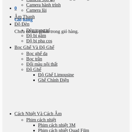
Camera hành trình
0
Camera lùi
Âm Thanh
Giỏ hàng
Độ Đèn
Đèn trang trí
Chưa có sản phẩm trong giỏ hàng.
Độ bi gầm
Độ bi pha cos
Bọc Ghế Và Độ Ghế
Bọc ghế da
Bọc trần
Đổi màu nội thất
Độ Ghế
Độ Ghế Limousine
Ghế Chỉnh Điện
Cách Nhiệt Và Cách Âm
Phim cách nhiệt
Phim cách nhiệt 3M
Phim cách nhiệt Quad Film