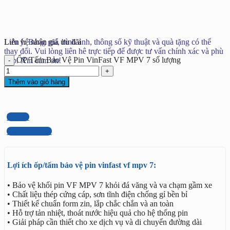
Lưu ý: Bảng giá, hình ảnh, thông số kỹ thuật và quà tặng có thể
Liên hệ nhận giá ưu đãi
thay đổi. Vui lòng liên hê trực tiếp để được tư vấn chính xác và phù
ỐP/Tấm Bảo Vệ Pin VinFast VF MPV 7 số lượng
hợp. Xin cảm ơn!
Thêm vào giỏ hàng
ZALO
0949 60 3979
Lợi ích ốp/tấm bảo vệ pin vinfast vf mpv 7:
• Bảo vệ khối pin VF MPV 7 khỏi đá văng và va chạm gầm xe
• Chất liệu thép cứng cáp, sơn tĩnh điện chống gỉ bền bỉ
• Thiết kế chuẩn form zin, lắp chắc chắn và an toàn
• Hỗ trợ tản nhiệt, thoát nước hiệu quả cho hệ thống pin
• Giải pháp cần thiết cho xe dịch vụ và di chuyển đường dài