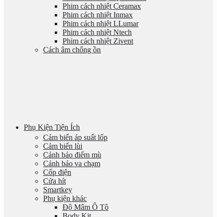
Phim cách nhiệt Ceramax
Phim cách nhiệt Inmax
Phim cách nhiệt LLumar
Phim cách nhiệt Ntech
Phim cách nhiệt Zivent
Cách âm chống ồn
Phụ Kiện Tiện Ích
Cảm biến áp suất lốp
Cảm biến lùi
Cảnh báo điểm mù
Cảnh báo va chạm
Cốp điện
Cửa hít
Smartkey
Phụ kiện khác
Độ Mâm Ô Tô
Body Kit