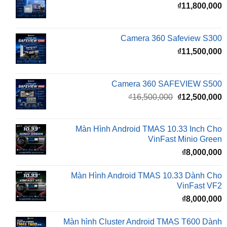
Camera 360 Safeview S300
₫
11,500,000
Camera 360 SAFEVIEW S500
Giá
G
₫
16,500,000
₫
12,500,000
gốc
h
là:
t
₫16,500,000.
l
Màn Hình Android TMAS 10.33 Inch Cho
₫
VinFast Minio Green
₫
8,000,000
Màn Hình Android TMAS 10.33 Dành Cho
VinFast VF2
₫
8,000,000
Màn hình Cluster Android TMAS T600 Dành
Cho VinFast VF3
₫
10,800,000