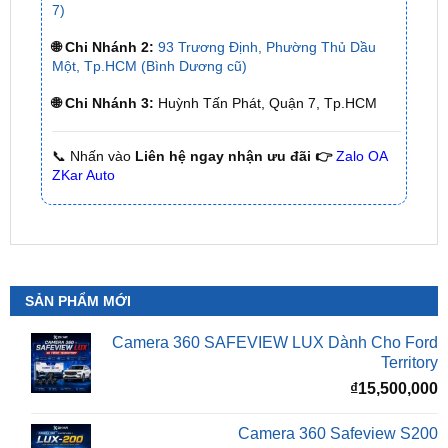
Một, Tp.HCM (Bình Dương cũ)
🌐 Chi Nhánh 3:
Huỳnh Tấn Phát, Quận 7, Tp.HCM
📞 Nhấn vào
Liên hệ ngay nhận ưu đãi 👉
Zalo OA
ZKar Auto
SẢN PHẨM MỚI
Camera 360 SAFEVIEW LUX Dành Cho Ford
Territory
₫
15,500,000
Camera 360 Safeview S200
₫
11,800,000