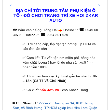
TÔ - ĐỒ CHƠI TRANG TRÍ XE HƠI ZKAR
AUTO
☎
☎
Bấm vào để gọi Tổng Đài
Hotline 1:
0949 60
☎
3979
– Hotline 2:
0987 801 029
✅ Tới nâng cấp, lắp đặt tận nơi tại Tp.HCM và
các tỉnh lân cận
✅ Cam kết: Tư vấn tận nơi miễn phí, hàng hóa
kém chất lượng ( hay lỗi do nhà sản xuất ) =>
hoàn tiền 100%.
✅ Thời gian làm việc kỹ thuật gắn tại nhà từ:
8h
– 18h (Cả T7 Và Chủ Nhật)
✅ Có xuất
hóa đơn VAT
cho Khách Hàng
🌐 Chi Nhánh 1:
277–279 Đường số 9A, KDC Trung
Sơn, xã Bình Hưng, TP.HCM (giáp khu Him Lam Quận
7)
🌐 Chi Nhánh 2:
93 Trương Định, Phường Thủ Dầu