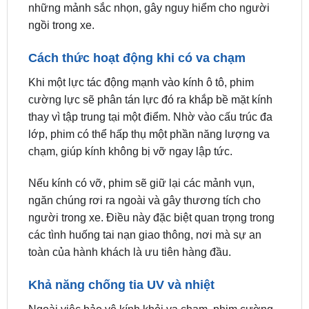
Cách thức hoạt động khi có va chạm
Khi một lực tác động mạnh vào kính ô tô, phim
cường lực sẽ phân tán lực đó ra khắp bề mặt kính
thay vì tập trung tại một điểm. Nhờ vào cấu trúc đa
lớp, phim có thể hấp thụ một phần năng lượng va
chạm, giúp kính không bị vỡ ngay lập tức.
Nếu kính có vỡ, phim sẽ giữ lại các mảnh vụn,
ngăn chúng rơi ra ngoài và gây thương tích cho
người trong xe. Điều này đặc biệt quan trọng trong
các tình huống tai nạn giao thông, nơi mà sự an
toàn của hành khách là ưu tiên hàng đầu.
Khả năng chống tia UV và nhiệt
Ngoài việc bảo vệ kính khỏi va chạm, phim cường
lực còn có khả năng chống lại tia UV và giảm nhiệt
độ bên trong xe. Các loại phim chất lượng cao có