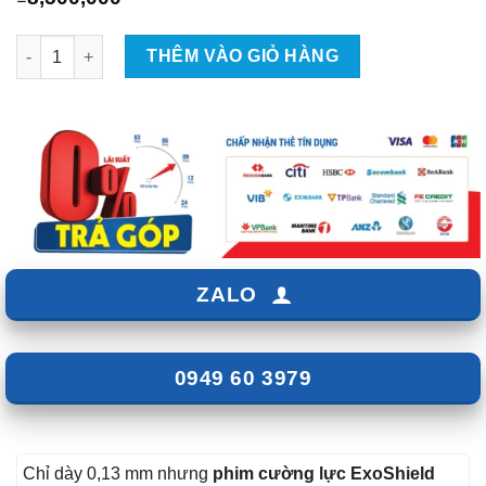
Phim Cường Lực Kính Ô Tô - Chịu Lực, Bảo Vệ Kính Ô Tô số l
THÊM VÀO GIỎ HÀNG
ZALO
0949 60 3979
Chỉ dày 0,13 mm nhưng
phim cường lực ExoShield