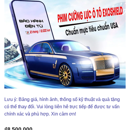
Lưu ý: Bảng giá, hình ảnh, thông số kỹ thuật và quà tặng
có thể thay đổi. Vui lòng liên hê trực tiếp để được tư vấn
chính xác và phù hợp. Xin cảm ơn!
₫
8,500,000