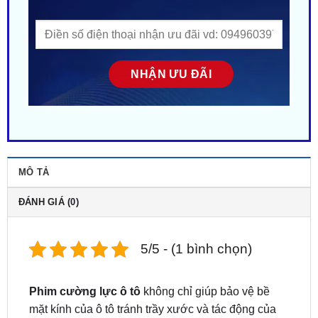
MÔ TẢ
ĐÁNH GIÁ (0)
5/5 - (1 bình chọn)
Phim cường lực ô tô
không chỉ giúp bảo vệ bề
mặt kính của ô tô tránh trầy xước và tác động của
môi trường xung quanh mà còn giúp bề mặt kính xe
ô tô của bạn cải thiện độ bền và tăng độ thẩm mỹ.