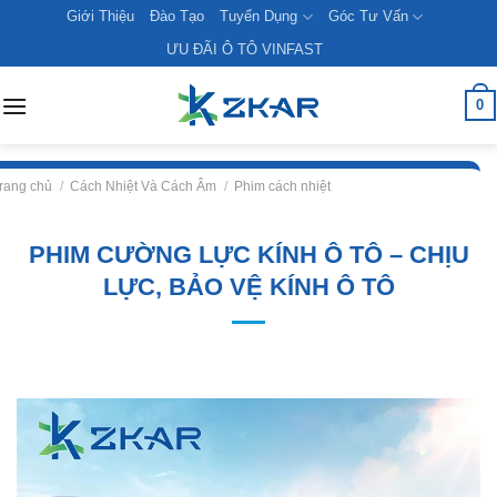
Skip
Giới Thiệu
Đào Tạo
Tuyển Dụng
Góc Tư Vấn
to
ƯU ĐÃI Ô TÔ VINFAST
content
0
rang chủ
/
Cách Nhiệt Và Cách Âm
/
Phim cách nhiệt
PHIM CƯỜNG LỰC KÍNH Ô TÔ – CHỊU
LỰC, BẢO VỆ KÍNH Ô TÔ