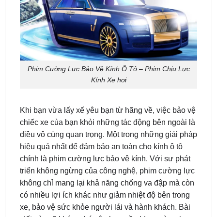
Phim Cường Lực Bảo Vệ Kính Ô Tô – Phim Chịu Lực
Kính Xe hơi
Khi bạn vừa lấy xế yêu bạn từ hãng về, việc bảo vệ
chiếc xe của bạn khỏi những tác động bên ngoài là
điều vô cùng quan trọng. Một trong những giải pháp
hiệu quả nhất để đảm bảo an toàn cho kính ô tô
chính là phim cường lực bảo vệ kính. Với sự phát
triển không ngừng của công nghệ, phim cường lực
không chỉ mang lại khả năng chống va đập mà còn
có nhiều lợi ích khác như giảm nhiệt độ bên trong
xe, bảo vệ sức khỏe người lái và hành khách. Bài
viết này sẽ khám phá sâu hơn về phim cường lực
bảo vệ kính ô tô, từ nguyên lý hoạt động đến các