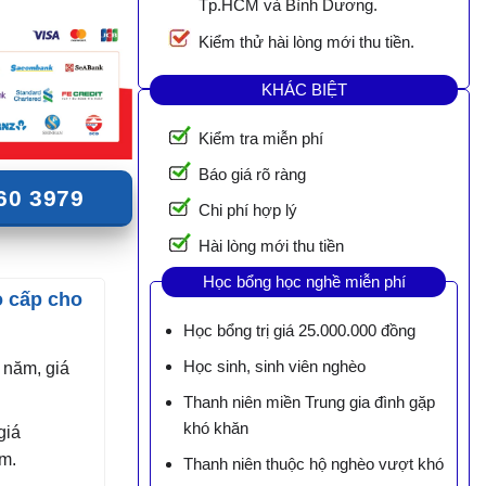
Tp.HCM và Bình Dương.
Kiểm thử hài lòng mới thu tiền.
KHÁC BIỆT
Kiểm tra miễn phí
Báo giá rõ ràng
60 3979
Chi phí hợp lý
Hài lòng mới thu tiền
Học bổng học nghề miễn phí
o cấp cho
Học bổng trị giá 25.000.000 đồng
Học sinh, sinh viên nghèo
 năm, giá
.
Thanh niên miền Trung gia đình gặp
khó khăn
giá
m.
Thanh niên thuộc hộ nghèo vượt khó