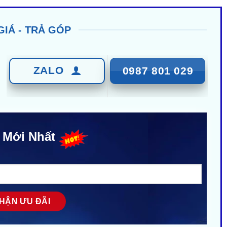
GIÁ - TRẢ GÓP
ZALO
0987 801 029
 Mới Nhất