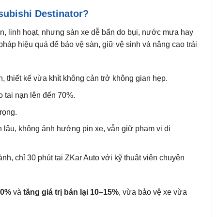
ubishi Destinator?
ọn, linh hoạt, nhưng sàn xe dễ bẩn do bụi, nước mưa hay
i pháp hiệu quả để bảo vệ sàn, giữ vệ sinh và nâng cao trải
 thiết kế vừa khít không cản trở không gian hẹp.
ro tai nạn lên đến 70%.
rọng.
 lâu, không ảnh hưởng pin xe, vẫn giữ phạm vi di
h, chỉ 30 phút tại ZKar Auto với kỹ thuật viên chuyên
60%
và
tăng giá trị bán lại 10–15%
, vừa bảo vệ xe vừa