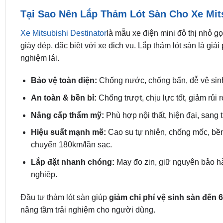
Tại Sao Nên Lắp Thảm Lót Sàn Cho Xe Mits
Xe Mitsubishi Destinator
là mẫu xe điện mini đô thị nhỏ g
giày dép, đặc biệt với xe dịch vụ. Lắp thảm lót sàn là giả
nghiệm lái.
Bảo vệ toàn diện:
Chống nước, chống bẩn, dễ vệ sinh,
An toàn & bền bỉ:
Chống trượt, chịu lực tốt, giảm rủi 
Nâng cấp thẩm mỹ:
Phù hợp nội thất, hiện đại, sang t
Hiệu suất mạnh mẽ:
Cao su tự nhiên, chống mốc, bền
chuyển 180km/lần sạc.
Lắp đặt nhanh chóng:
May đo zin, giữ nguyên bảo hàn
nghiệp.
Đầu tư thảm lót sàn giúp
giảm chi phí vệ sinh sàn đến 
nâng tầm trải nghiệm cho người dùng.