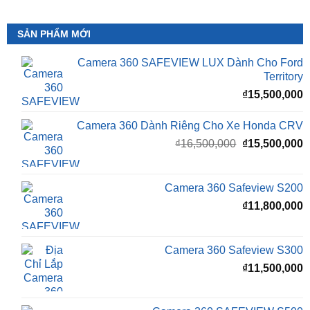
SẢN PHẨM MỚI
Camera 360 SAFEVIEW LUX Dành Cho Ford
Territory
₫
15,500,000
Camera 360 Dành Riêng Cho Xe Honda CRV
Giá
G
₫
16,500,000
₫
15,500,000
gốc
h
là:
t
₫16,500,000.
l
Camera 360 Safeview S200
₫
₫
11,800,000
Camera 360 Safeview S300
₫
11,500,000