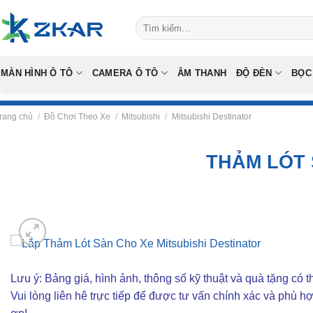
Skip
Tìm
to
kiếm:
content
MÀN HÌNH Ô TÔ
CAMERA Ô TÔ
ÂM THANH
ĐỘ ĐÈN
BỌC
rang chủ
/
Đồ Chơi Theo Xe
/
Mitsubishi
/
Mitsubishi Destinator
THẢM LÓT 
Lưu ý: Bảng giá, hình ảnh, thông số kỹ thuật và quà tặng có th
Vui lòng liên hê trực tiếp để được tư vấn chính xác và phù h