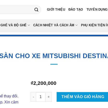
GIỚI THIỆU
ĐÀO TẠO
TUYỂN DỤNG
 GHẾ VÀ ĐỘ GHẾ
CÁCH NHIỆT VÀ CÁCH ÂM
PHỤ KIỆN TIỆN Í
SÀN CHO XE MITSUBISHI DESTIN
₫
2,200,000
Thảm Lót Sàn Cho Xe Mitsubishi Destinator (D
ể thay đổi.
THÊM VÀO GIỎ HÀNG
ợp. Xin cảm