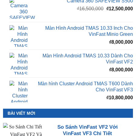
Camera 360 SAFEVIEW S500
Giá
G
₫
16,500,000
₫
12,500,000
gốc
h
là:
t
₫16,500,000.
l
Màn Hình Android TMAS 10.33 Inch Cho
₫
VinFast Minio Green
₫
8,000,000
Màn Hình Android TMAS 10.33 Dành Cho
VinFast VF2
₫
8,000,000
Màn hình Cluster Android TMAS T600 Dành
Cho VinFast VF3
₫
10,800,000
BÀI VIẾT MỚI
So Sánh VinFast VF2 Với
VinFast VF3 Chi Tiết