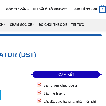
0
GÓC TƯ VẤN
ƯU ĐÃI Ô TÔ VINFAST
GIỎ HÀNG /
₫
0
CH
CHĂM SÓC XE
ĐỒ CHƠI THEO XE
TIN TỨC
ATOR (DST)
CAM KẾT
Sản phẩm chất lượng
ST) số lượng
Bảo hành uy tín.
Lắp đặt giao hàng tại nhà miễn phí