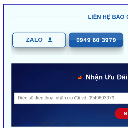
LIÊN HỆ BÁO 
ZALO
0949 60 3979
Nhận Ưu Đãi