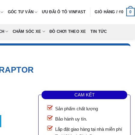
0
GÓC TƯ VẤN
ƯU ĐÃI Ô TÔ VINFAST
GIỎ HÀNG /
₫
0
CH
CHĂM SÓC XE
ĐỒ CHƠI THEO XE
TIN TỨC
 RAPTOR
CAM KẾT
Sản phẩm chất lượng
ố lượng
Bảo hành uy tín.
0.
Lắp đặt giao hàng tại nhà miễn phí