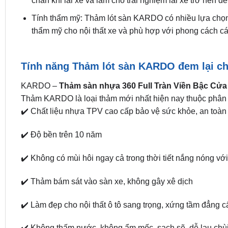
chân khi lái xe và làm cho trải nghiệm lái xe trở nên d
Tính thẩm mỹ: Thảm lót sàn KARDO có nhiều lựa chọn v
thẩm mỹ cho nội thất xe và phù hợp với phong cách cá
Tính năng Thảm lót sàn KARDO đem lại c
KARDO –
Thảm sàn nhựa 360 Full Tràn Viền Bậc Cửa
Thảm KARDO là loại thảm mới nhất hiện nay thuộc phân
✔️ Chất liệu nhựa TPV cao cấp bảo vệ sức khỏe, an toàn 
✔️ Độ bền trên 10 năm
✔️ Không có mùi hôi ngay cả trong thời tiết nắng nóng vớ
✔️ Thảm bám sát vào sàn xe, không gây xê dịch
✔️ Làm đẹp cho nội thất ô tô sang trọng, xứng tầm đẳng c
✔️ Không thấm nước, không ẩm mốc, sạch sẽ, dễ lau chùi,