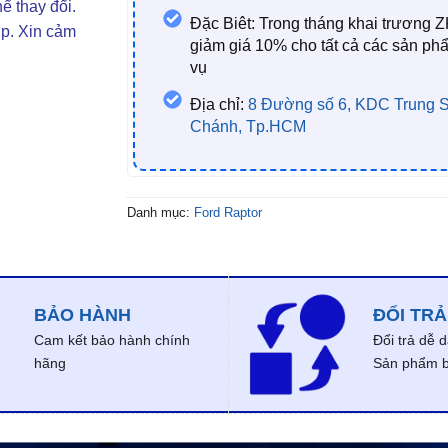
ể thay đổi.
Đặc Biêt: Trong tháng khai trương Z
ợp. Xin cảm
giảm giá 10% cho tất cả các sản ph
vụ
Địa chỉ:
8 Đường số 6, KDC Trung S
Chánh, Tp.HCM
Danh mục:
Ford Raptor
BẢO HÀNH
ĐỔI TRẢ
Cam kết bảo hành chính
Đổi trả dễ 
hãng
Sản phẩm bị