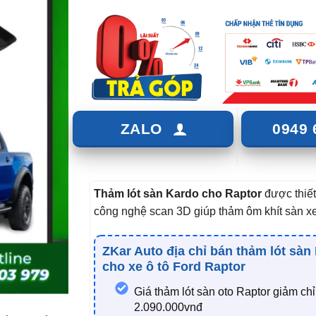
ZALO
0949 
Thảm lót sàn Kardo cho Raptor
được thiết
công nghệ scan 3D giúp thảm ôm khít sàn xe
ZKar Auto địa chỉ bán thảm lót sàn
cho xe ô tô Ford Raptor
Giá thảm lót sàn oto Raptor giảm ch
2.090.000vnđ