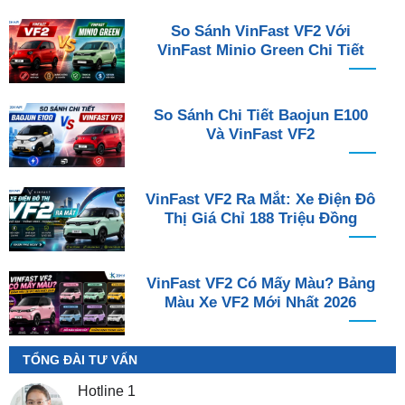
So Sánh VinFast VF2 Với
VinFast Minio Green Chi Tiết
So Sánh Chi Tiết Baojun E100
Và VinFast VF2
VinFast VF2 Ra Mắt: Xe Điện Đô
Thị Giá Chỉ 188 Triệu Đồng
VinFast VF2 Có Mấy Màu? Bảng
Màu Xe VF2 Mới Nhất 2026
TỔNG ĐÀI TƯ VẤN
Hotline 1