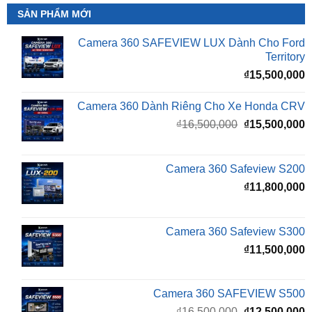
SẢN PHẨM MỚI
Camera 360 SAFEVIEW LUX Dành Cho Ford
Territory
₫
15,500,000
Camera 360 Dành Riêng Cho Xe Honda CRV
Giá
G
₫
16,500,000
₫
15,500,000
gốc
h
là:
t
₫16,500,000.
l
Camera 360 Safeview S200
₫
₫
11,800,000
Camera 360 Safeview S300
₫
11,500,000
Camera 360 SAFEVIEW S500
Giá
G
₫
16,500,000
₫
12,500,000