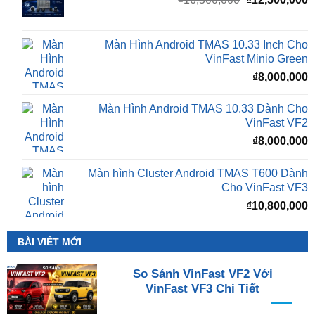
gốc
h
là:
t
₫16,500,000.
l
Màn Hình Android TMAS 10.33 Inch Cho
₫
VinFast Minio Green
₫
8,000,000
Màn Hình Android TMAS 10.33 Dành Cho
VinFast VF2
₫
8,000,000
Màn hình Cluster Android TMAS T600 Dành
Cho VinFast VF3
₫
10,800,000
BÀI VIẾT MỚI
So Sánh VinFast VF2 Với
VinFast VF3 Chi Tiết