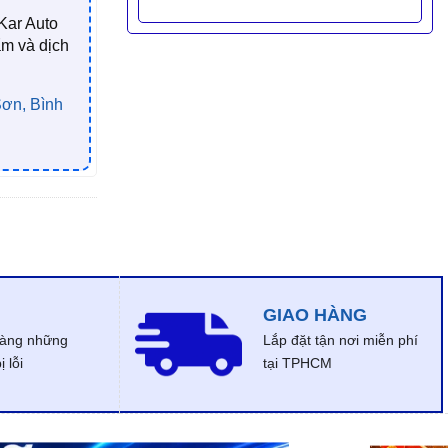
Kar Auto
ẩm và dịch
ơn, Bình
GIAO HÀNG
dàng những
Lắp đặt tận nơi miễn phí
 lỗi
tại TPHCM