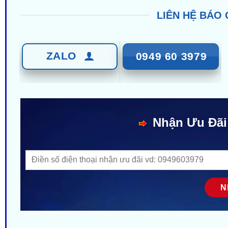
LIÊN HỆ BÁO 
ZALO
0949 60 3979
Nhận Ưu Đãi