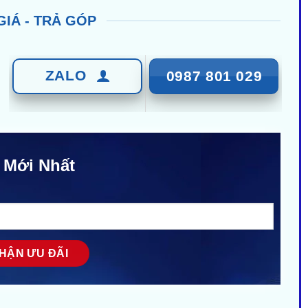
GIÁ - TRẢ GÓP
ZALO
0987 801 029
 Mới Nhất