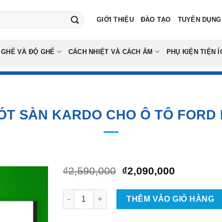
GIỚI THIỆU
ĐÀO TẠO
TUYỂN DỤNG
 GHẾ VÀ ĐỘ GHẾ
CÁCH NHIỆT VÀ CÁCH ÂM
PHỤ KIỆN TIỆN Í
ÓT SÀN KARDO CHO Ô TÔ FORD
Giá
Giá
₫
2,590,000
₫
2,090,000
gốc
hiện
là:
tại
Thảm Lót Sàn KARDO Cho Ô Tô Ford Raptor s
₫2,590,000.
là:
THÊM VÀO GIỎ HÀNG
₫2,090,00