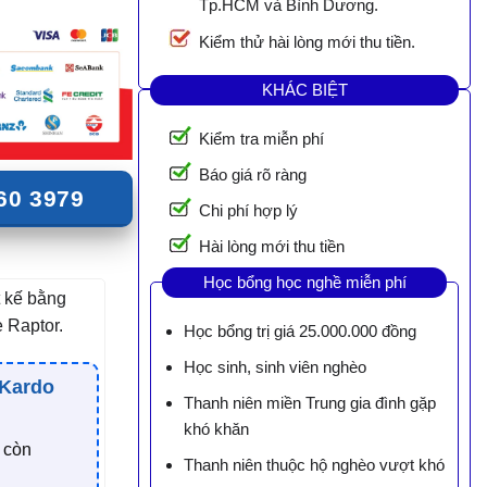
Tp.HCM và Bình Dương.
Kiểm thử hài lòng mới thu tiền.
KHÁC BIỆT
Kiểm tra miễn phí
Báo giá rõ ràng
60 3979
Chi phí hợp lý
Hài lòng mới thu tiền
Học bổng học nghề miễn phí
 kế bằng
 Raptor.
Học bổng trị giá 25.000.000 đồng
Học sinh, sinh viên nghèo
 Kardo
Thanh niên miền Trung gia đình gặp
khó khăn
ỉ còn
Thanh niên thuộc hộ nghèo vượt khó