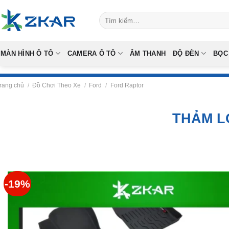
Skip
Tìm
to
kiếm:
content
MÀN HÌNH Ô TÔ
CAMERA Ô TÔ
ÂM THANH
ĐỘ ĐÈN
BỌC
rang chủ
/
Đồ Chơi Theo Xe
/
Ford
/
Ford Raptor
THẢM L
-19%