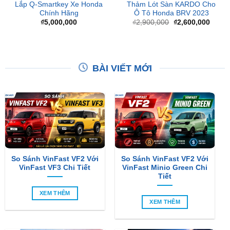
gốc
hiện
là:
tại
₫2,900,000.
là:
₫2,60
BÀI VIẾT MỚI
So Sánh VinFast VF2 Với
So Sánh VinFast VF2 Với
VinFast VF3 Chi Tiết
VinFast Minio Green Chi
Tiết
XEM THÊM
XEM THÊM