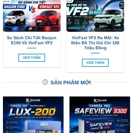
So Sánh Chi Tiết Baojun
VinFast VF2 Ra Mắt: Xe
E100 Và VinFast VF2
Điện Đô Thị Giá Chỉ 188
Triệu Đồng
XEM THÊM
XEM THÊM
SẢN PHẨM MỚI