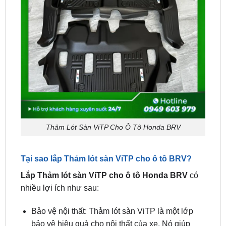
Thảm Lót Sàn ViTP Cho Ô Tô Honda BRV
Tại sao lắp Thảm lót sàn ViTP cho ô tô BRV?
Lắp Thảm lót sàn ViTP cho ô tô Honda BRV
có
nhiều lợi ích như sau:
Bảo vệ nội thất: Thảm lót sàn ViTP là một lớp
bảo vệ hiệu quả cho nội thất của xe. Nó giúp
ngăn chặn bụi bẩn, cặn bẩn, nước, và các tác
nhân khác tiếp xúc trực tiếp với sàn xe. Điều này