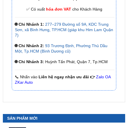
🌐 Chi Nhánh 1:
277–279 Đường số 9A, KDC Trung
Sơn, xã Bình Hưng, TP.HCM (giáp khu Him Lam Quận
7)
🌐 Chi Nhánh 2:
93 Trương Định, Phường Thủ Dầu
Một, Tp.HCM (Bình Dương cũ)
🌐 Chi Nhánh 3:
Huỳnh Tấn Phát, Quận 7, Tp.HCM
📞 Nhấn vào
Liên hệ ngay nhận ưu đãi 👉
Zalo OA
ZKar Auto
SẢN PHẨM MỚI
Camera 360 Safeview S200
₫
11,800,000