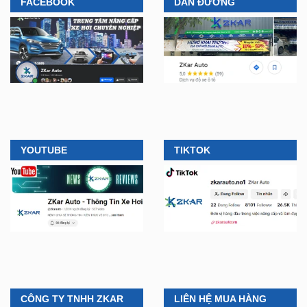
YOUTUBE
TIKTOK
CÔNG TY TNHH ZKAR
LIÊN HỆ MUA HÀNG
AUTO
🛠️
Lắp đặt tận nơi, tại nhà
ở TPHCM, Bình Dương và