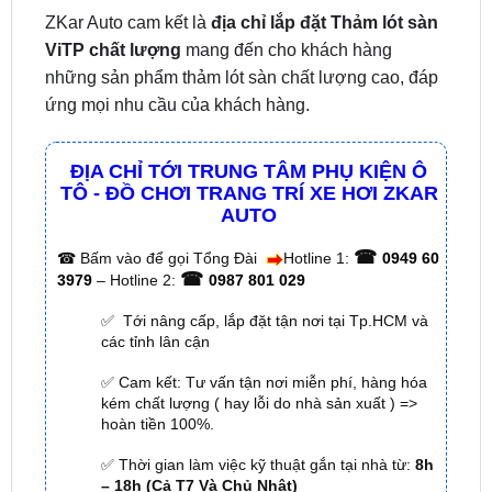
những sản phẩm thảm lót sàn chất lượng cao, đáp
ứng mọi nhu cầu của khách hàng.
ĐỊA CHỈ TỚI TRUNG TÂM PHỤ KIỆN Ô
TÔ - ĐỒ CHƠI TRANG TRÍ XE HƠI ZKAR
AUTO
☎
☎
Bấm vào để gọi Tổng Đài
Hotline 1:
0949 60
☎
3979
– Hotline 2:
0987 801 029
✅ Tới nâng cấp, lắp đặt tận nơi tại Tp.HCM và
các tỉnh lân cận
✅ Cam kết: Tư vấn tận nơi miễn phí, hàng hóa
kém chất lượng ( hay lỗi do nhà sản xuất ) =>
hoàn tiền 100%.
✅ Thời gian làm việc kỹ thuật gắn tại nhà từ:
8h
– 18h (Cả T7 Và Chủ Nhật)
✅ Có xuất
hóa đơn VAT
cho Khách Hàng