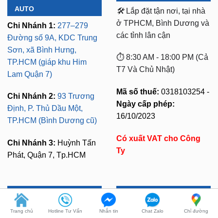
Chi Nhánh 1:
277–279
các tỉnh lân cận
Đường số 9A, KDC Trung
Sơn, xã Bình Hưng,
⏱️ 8:30 AM - 18:00 PM (Cả
TP.HCM (giáp khu Him
T7 Và Chủ Nhật)
Lam Quận 7)
Mã số thuế:
0318103254 -
Chi Nhánh 2:
93 Trương
Ngày cấp phép:
Định, P. Thủ Dầu Một,
16/10/2023
TP.HCM (Bình Dương cũ)
Có xuất VAT cho Công
Chi Nhánh 3:
Huỳnh Tấn
Ty
Phát, Quận 7, Tp.HCM
CHÍNH SÁCH MUA HÀNG
LIÊN HỆ TƯ VẤN
Bảo Mật Thông Tin
Zalo 1:
0949.60.3979
Đổi Trả Hàng
Zalo 2:
0987.801.029
Trang chủ
Hotline Tư Vấn
Nhắn tin
Chat Zalo
Chỉ đường