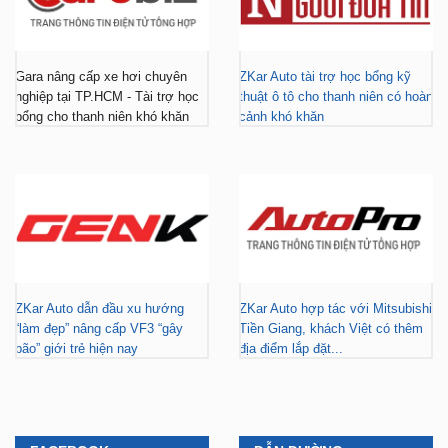
Gara nâng cấp xe hơi chuyên
ZKar Auto tài trợ học bổng kỹ
nghiệp tại TP.HCM - Tài trợ học
thuật ô tô cho thanh niên có hoàn
bổng cho thanh niên khó khăn
cảnh khó khăn
ZKar Auto dẫn đầu xu hướng
ZKar Auto hợp tác với Mitsubishi
“làm đẹp” nâng cấp VF3 “gây
Tiền Giang, khách Việt có thêm
bão” giới trẻ hiện nay
địa điểm lắp đặt...
FACEBOOK
DẪN ĐƯỜNG