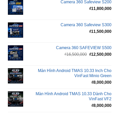
Camera 360 Safeview S300
₫
11,500,000
Camera 360 SAFEVIEW S500
Giá
G
₫
16,500,000
₫
12,500,000
gốc
h
là:
t
₫16,500,000.
l
Màn Hình Android TMAS 10.33 Inch Cho
₫
VinFast Minio Green
₫
8,000,000
Màn Hình Android TMAS 10.33 Dành Cho
VinFast VF2
₫
8,000,000
Màn hình Cluster Android TMAS T600 Dành
Cho VinFast VF3