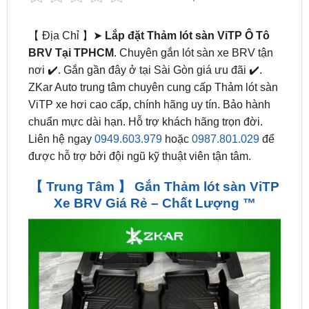
BRV Tại TPHCM
. Chuyên gắn lót sàn xe BRV tận
nơi ✔️. Gắn gần đây ở tại Sài Gòn giá ưu đãi ✔️.
ZKar Auto trung tâm chuyên cung cấp Thảm lót sàn
ViTP xe hơi cao cấp, chính hãng uy tín. Bảo hành
chuẩn mực dài hạn. Hỗ trợ khách hãng trọn đời.
Liên hệ ngay
0949.603.979
hoặc
0987.801.029
để
được hỗ trợ bởi đội ngũ kỹ thuật viên tận tâm.
【 Trung Tâm 】 Gắn Thảm lót sàn ViTP
Xe BRV Giá Rẻ – Chất Lượng ™