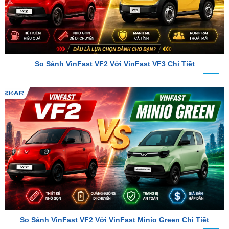
So Sánh VinFast VF2 Với VinFast VF3 Chi Tiết
So Sánh VinFast VF2 Với VinFast Minio Green Chi Tiết