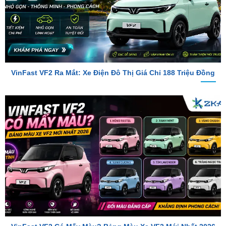
VinFast VF2 Ra Mắt: Xe Điện Đô Thị Giá Chỉ 188 Triệu Đồng
VinFast VF2 Có Mấy Màu? Bảng Màu Xe VF2 Mới Nhất 2026