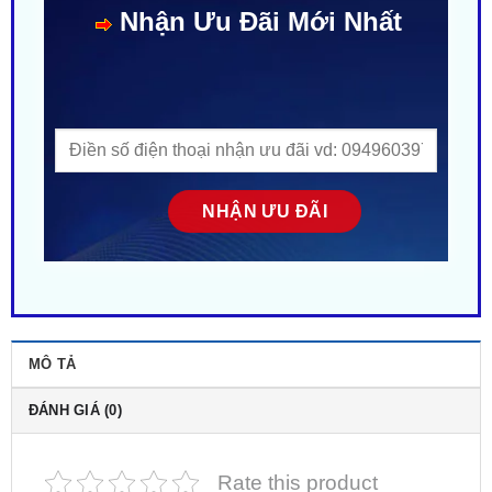
MÔ TẢ
ĐÁNH GIÁ (0)
Rate this product
【 Địa Chỉ 】➤
Lắp đặt Thảm lót sàn ViTP Ô Tô