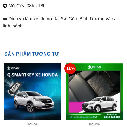
❤️ Dịch vụ làm xe tận nơi tại Sài Gòn, Bình Dương và các
tỉnh thành
SẢN PHẨM TƯƠNG TỰ
-10%
HONDA
HONDA
Lắp Q-Smartkey Xe Honda
Thảm Lót Sàn KARDO Cho
Chính Hãng
Ô Tô Honda BRV 2023
Giá
Giá
₫
5,000,000
₫
2,900,000
₫
2,600,000