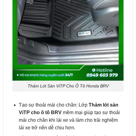
Thảm Lót Sàn ViTP Cho Ô Tô Honda BRV
Tạo sự thoải mái cho chân: Lớp
Thảm lót sàn
ViTP cho ô tô BRV
mềm mại giúp tạo sự thoải
mái cho chân khi lái xe và làm cho trải nghiệm
lái xe trở nên dễ chịu hơn.
Tính thẩm mỹ: Thảm lót sàn ViTP có nhiều lựa
chọn về màu sắc, chất liệu và thiết kế, giúp tạo