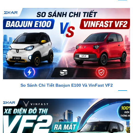
So Sánh Chi Tiết Baojun E100 Và VinFast VF2