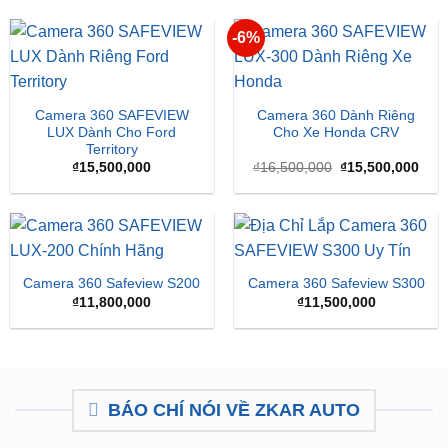
Camera 360 SAFEVIEW
Camera 360 Dành Riêng
LUX Dành Cho Ford
Cho Xe Honda CRV
Territory
Giá
Giá
₫
15,500,000
₫
16,500,000
₫
15,500,000
gốc
hiện
là:
tại
₫16,500,000.
là:
₫15,
Camera 360 Safeview S200
Camera 360 Safeview S300
₫
11,800,000
₫
11,500,000
BÁO CHÍ NÓI VỀ ZKAR AUTO