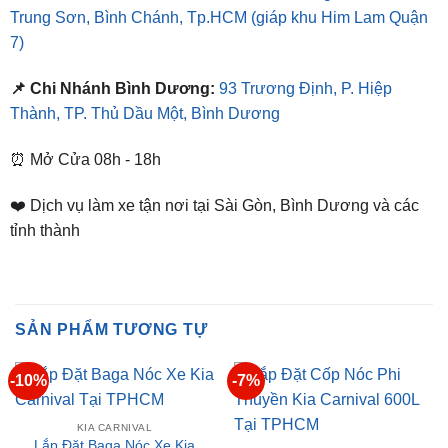
📌 Chi Nhánh Bình Dương:
93 Trương Định, P. Hiệp
Thành, TP. Thủ Dầu Một, Bình Dương
⏰ Mở Cửa 08h - 18h
❤️ Dịch vụ làm xe tận nơi tại Sài Gòn, Bình Dương và các
tỉnh thành
SẢN PHẨM TƯƠNG TỰ
-10%
-7%
KIA CARNIVAL
Lắp Đặt Baga Nóc Xe Kia
KIA CARNIVAL
Carnival Tại TPHCM
Lắp Đặt Cốp Nóc Phi
Giá
Giá
₫
2,900,000
₫
2,600,000
Thuyền Kia Carnival 600L
gốc
hiện