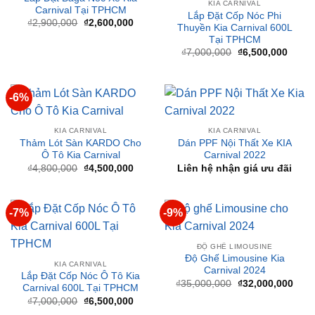
Tại TPHCM
là:
tại
₫2,900,000.
là:
Giá
Giá
₫
7,000,000
₫
6,500,000
₫2,600,000.
gốc
hiện
là:
tại
₫7,000,000.
là:
₫6,50
-6%
KIA CARNIVAL
KIA CARNIVAL
Thảm Lót Sàn KARDO Cho
Dán PPF Nội Thất Xe KIA
Ô Tô Kia Carnival
Carnival 2022
Giá
Giá
₫
4,800,000
₫
4,500,000
Liên hệ nhận giá ưu đãi
gốc
hiện
là:
tại
₫4,800,000.
là:
₫4,500,000.
-7%
-9%
ĐỘ GHẾ LIMOUSINE
Độ Ghế Limousine Kia
KIA CARNIVAL
Carnival 2024
Lắp Đặt Cốp Nóc Ô Tô Kia
Giá
Giá
₫
35,000,000
₫
32,000,000
Carnival 600L Tại TPHCM
gốc
hiện
Giá
Giá
₫
7,000,000
₫
6,500,000
là:
tại
gốc
hiện
₫35,000,000.
là:
là:
tại
₫32,
₫7,000,000.
là:
₫6,500,000.
-7%