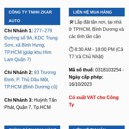
AUTO
🛠️
Lắp đặt tận nơi, tại nhà
ở TPHCM, Bình Dương và
Chi Nhánh 1:
277–279
các tỉnh lân cận
Đường số 9A, KDC Trung
Sơn, xã Bình Hưng,
⏱️ 8:30 AM - 18:00 PM (Cả
TP.HCM (giáp khu Him
T7 Và Chủ Nhật)
Lam Quận 7)
Mã số thuế:
0318103254 -
Chi Nhánh 2:
93 Trương
Ngày cấp phép:
Định, P. Thủ Dầu Một,
16/10/2023
TP.HCM (Bình Dương cũ)
Có xuất VAT cho Công
Chi Nhánh 3:
Huỳnh Tấn
Ty
Phát, Quận 7, Tp.HCM
CHÍNH SÁCH MUA HÀNG
LIÊN HỆ TƯ VẤN
Bảo Mật Thông Tin
Zalo 1:
0949.60.3979