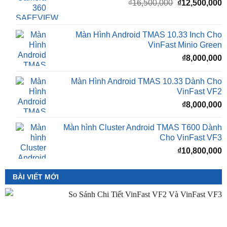
₫16,500,000.
l
Màn Hình Android TMAS 10.33 Inch Cho
₫
VinFast Minio Green
₫
8,000,000
Màn Hình Android TMAS 10.33 Dành Cho
VinFast VF2
₫
8,000,000
Màn hình Cluster Android TMAS T600 Dành
Cho VinFast VF3
₫
10,800,000
BÀI VIẾT MỚI