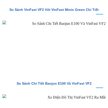
So Sánh Chi Tiết Baojun E100 Và VinFast VF2