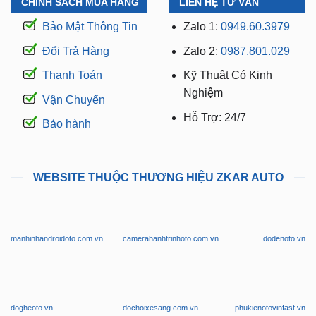
Đổi Trả Hàng
Zalo 2:
0987.801.029
Thanh Toán
Kỹ Thuật Có Kinh
Nghiệm
Vận Chuyển
Hỗ Trợ: 24/7
Bảo hành
WEBSITE THUỘC THƯƠNG HIỆU ZKAR AUTO
manhinhandroidoto.com.vn
camerahanhtrinhoto.com.vn
dodenoto.vn
dogheoto.vn
dochoixesang.com.vn
phukienotovinfast.vn