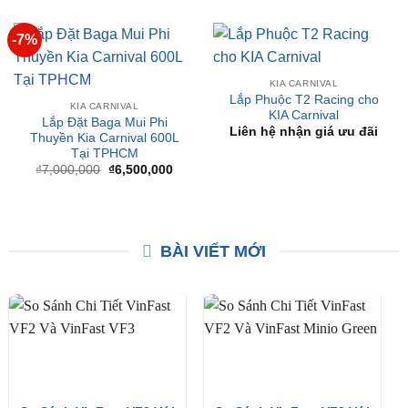
KIA CARNIVAL
Lắp Phuộc T2 Racing cho
KIA CARNIVAL
KIA Carnival
Lắp Đặt Baga Mui Phi
Liên hệ nhận giá ưu đãi
Thuyền Kia Carnival 600L
Tại TPHCM
Giá
Giá
₫
7,000,000
₫
6,500,000
gốc
hiện
là:
tại
₫7,000,000.
là:
₫6,500,000.
BÀI VIẾT MỚI
So Sánh VinFast VF2 Với
So Sánh VinFast VF2 Với
VinFast VF3 Chi Tiết
VinFast Minio Green Chi
Tiết