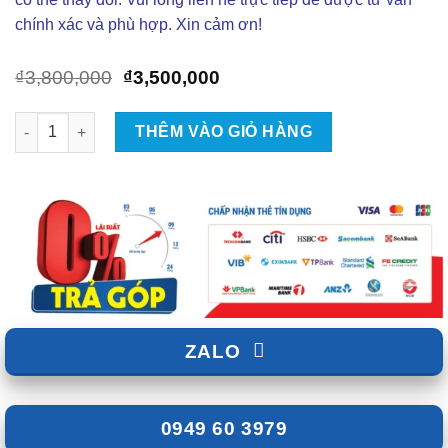
chính xác và phù hợp. Xin cảm ơn!
Giá
Giá
₫
3,800,000
₫
3,500,000
gốc
hiện
là:
tại
Thảm Lót Sàn ViTP Cho Ô Tô Kia Carnival số lượng
THÊM VÀO GIỎ HÀNG
₫3,800,000.
là:
₫3,500,000.
ZALO
0949 60 3979