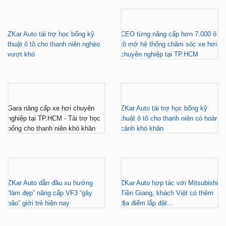
ZKar Auto tài trợ học bổng kỹ
CEO từng nâng cấp hơn 7.000 ô
thuật ô tô cho thanh niên nghèo
tô mở hệ thống chăm sóc xe hơi
vượt khó
chuyên nghiệp tại TP.HCM
Gara nâng cấp xe hơi chuyên
ZKar Auto tài trợ học bổng kỹ
nghiệp tại TP.HCM - Tài trợ học
thuật ô tô cho thanh niên có hoàn
bổng cho thanh niên khó khăn
cảnh khó khăn
ZKar Auto dẫn đầu xu hướng
ZKar Auto hợp tác với Mitsubishi
“làm đẹp” nâng cấp VF3 “gây
Tiền Giang, khách Việt có thêm
bão” giới trẻ hiện nay
địa điểm lắp đặt...