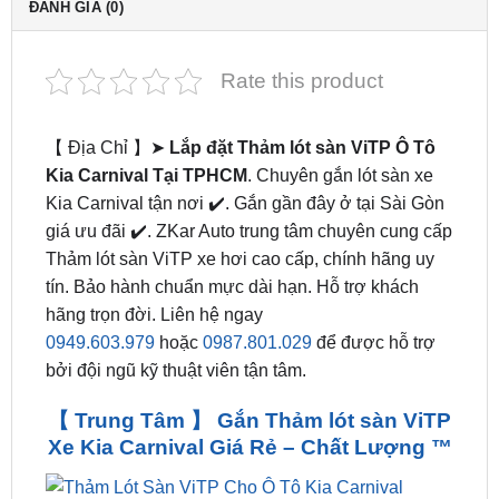
Rate this product
【 Địa Chỉ 】➤
Lắp đặt Thảm lót sàn ViTP Ô Tô
Kia Carnival Tại TPHCM
. Chuyên gắn lót sàn xe
Kia Carnival tận nơi ✔️. Gắn gần đây ở tại Sài Gòn
giá ưu đãi ✔️. ZKar Auto trung tâm chuyên cung cấp
Thảm lót sàn ViTP xe hơi cao cấp, chính hãng uy
tín. Bảo hành chuẩn mực dài hạn. Hỗ trợ khách
hãng trọn đời. Liên hệ ngay
0949.603.979
hoặc
0987.801.029
để được hỗ trợ
bởi đội ngũ kỹ thuật viên tận tâm.
【 Trung Tâm 】 Gắn Thảm lót sàn ViTP
Xe Kia Carnival Giá Rẻ – Chất Lượng ™
Thảm Lót Sàn ViTP Cho Ô Tô Kia Carnival