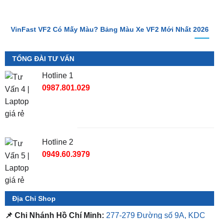
VinFast VF2 Có Mấy Màu? Bảng Màu Xe VF2 Mới Nhất 2026
TỔNG ĐÀI TƯ VẤN
Hotline 1
0987.801.029
Hotline 2
0949.60.3979
Địa Chỉ Shop
📌 Chi Nhánh Hồ Chí Minh:
277-279 Đường số 9A, KDC
Trung Sơn, Bình Chánh, Tp.HCM
(giáp khu Him Lam Quận
7)