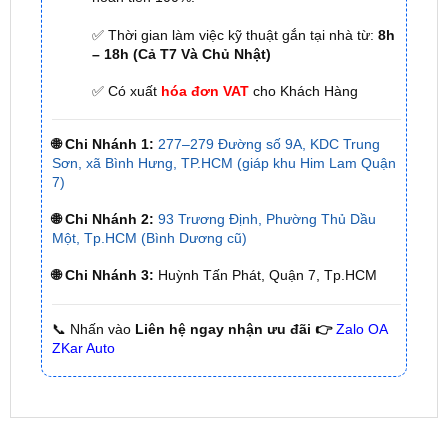
– 18h (Cả T7 Và Chủ Nhật)
✅ Có xuất
hóa đơn VAT
cho Khách Hàng
🌐 Chi Nhánh 1:
277–279 Đường số 9A, KDC Trung
Sơn, xã Bình Hưng, TP.HCM (giáp khu Him Lam Quận
7)
🌐 Chi Nhánh 2:
93 Trương Định, Phường Thủ Dầu
Một, Tp.HCM (Bình Dương cũ)
🌐 Chi Nhánh 3:
Huỳnh Tấn Phát, Quận 7, Tp.HCM
📞 Nhấn vào
Liên hệ ngay nhận ưu đãi 👉
Zalo OA
ZKar Auto
SẢN PHẨM MỚI