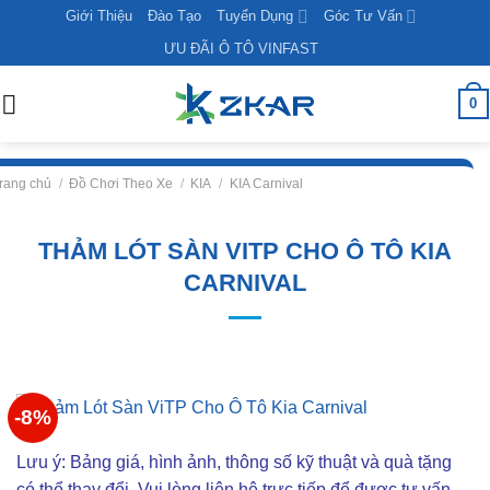
Skip
Giới Thiệu
Đào Tạo
Tuyển Dụng
Góc Tư Vấn
to
ƯU ĐÃI Ô TÔ VINFAST
content
0
rang chủ
/
Đồ Chơi Theo Xe
/
KIA
/
KIA Carnival
THẢM LÓT SÀN VITP CHO Ô TÔ KIA
CARNIVAL
-8%
Lưu ý: Bảng giá, hình ảnh, thông số kỹ thuật và quà tặng
có thể thay đổi. Vui lòng liên hê trực tiếp để được tư vấn