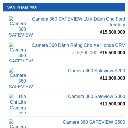
Camera 360 SAFEVIEW LUX Dành Cho Ford
Territory
₫
15,500,000
Camera 360 Dành Riêng Cho Xe Honda CRV
Giá
G
₫
16,500,000
₫
15,500,000
gốc
h
là:
t
₫16,500,000.
l
Camera 360 Safeview S200
₫
₫
11,800,000
Camera 360 Safeview S300
₫
11,500,000
Camera 360 SAFEVIEW S500
Giá
G
₫
16,500,000
₫
12,500,000
gốc
h
là:
t