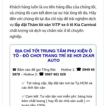
và chúng tôi cam kết đem lại sự hài lòng tối đa. Hãy
đến với chúng tôi tại địa chỉ này để trải nghiệm dịch
vụ
lắp đặt Thảm lót sàn ViTP xe ô tô Kia Carnival
chất lượng và dịch vụ chăm sóc ô tô chuyên
nghiệp.
ĐỊA CHỈ TỚI TRUNG TÂM PHỤ KIỆN Ô
TÔ - ĐỒ CHƠI TRANG TRÍ XE HƠI ZKAR
AUTO
☎
☎
Bấm vào để gọi Tổng Đài
Hotline 1:
0949 60
☎
3979
– Hotline 2:
0987 801 029
✅ Tới nâng cấp, lắp đặt tận nơi tại Tp.HCM và
các tỉnh lân cận
✅ Cam kết: Tư vấn tận nơi miễn phí, hàng hóa
kém chất lượng ( hay lỗi do nhà sản xuất ) =>
hoàn tiền 100%.
✅ Thời gian làm việc kỹ thuật gắn tại nhà từ:
8h