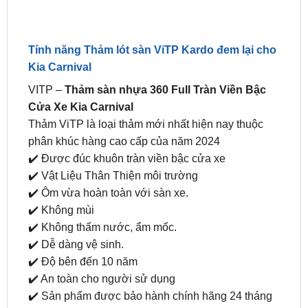
Tính năng Thảm lót sàn ViTP Kardo đem lại cho
Kia Carnival
VITP –
Thảm sàn nhựa 360 Full Tràn Viền Bậc
Cửa Xe Kia Carnival
Thảm ViTP là loại thảm mới nhất hiện nay thuộc
phân khúc hàng cao cấp của năm 2024
✔️ Được đúc khuôn tràn viền bậc cửa xe
✔️ Vật Liệu Thân Thiện môi trường
✔️ Ôm vừa hoàn toàn với sàn xe.
✔️ Không mùi
✔️ Không thấm nước, ẩm mốc.
✔️ Dễ dàng vệ sinh.
✔️ Độ bên đến 10 năm
✔️ An toàn cho người sử dụng
✔️ Sản phẩm được bảo hành chính hãng 24 tháng
✔️ Độ kín khít tuyệt đối giúp chống ồn từ sàn xe
Địa chỉ lắp Thảm lót sàn ViTP xe ô tô Kia