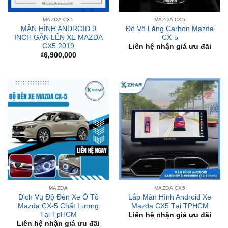
MÀN HÌNH ANDROID 9
Độ Vô Lăng Carbon Mazda
INCH GẮN LÊN XE MAZDA
CX-5
CX5 2019
Liên hệ nhận giá ưu đãi
₫
6,900,000
MAZDA
MAZDA CX5
Dịch Vụ Độ Đèn Xe Ô Tô
Lắp Màn Hình Android Xe
Mazda CX-5 Chất Lượng
Mazda CX5 Tại TPHCM
Tại TpHCM
Liên hệ nhận giá ưu đãi
Liên hệ nhận giá ưu đãi