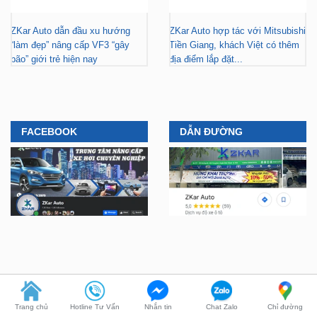
“làm đẹp” nâng cấp VF3 “gây
Tiền Giang, khách Việt có thêm
bão” giới trẻ hiện nay
địa điểm lắp đặt...
FACEBOOK
DẪN ĐƯỜNG
YOUTUBE
TIKTOK
Trang chủ
Hotline Tư Vấn
Nhắn tin
Chat Zalo
Chỉ đường