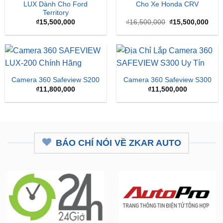
gốc
hiện
là:
tại
₫16,500,000.
là:
₫15,
Camera 360 Safeview S200
Camera 360 Safeview S300
₫
11,800,000
₫
11,500,000
BÁO CHÍ NÓI VỀ ZKAR AUTO
ZKar Auto tài trợ học bổng kỹ
CEO từng nâng cấp hơn 7.000 ô
thuật ô tô cho thanh niên nghèo
tô mở hệ thống chăm sóc xe hơi