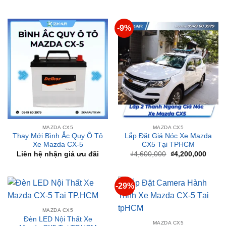
-9%
MAZDA CX5
MAZDA CX5
Thay Mới Bình Ắc Quy Ô Tô
Lắp Đặt Giá Nóc Xe Mazda
Xe Mazda CX-5
CX5 Tại TPHCM
Giá
Giá
Liên hệ nhận giá ưu đãi
₫
4,600,000
₫
4,200,000
gốc
hiện
là:
tại
₫4,600,000.
là:
₫4,20
-29%
MAZDA CX5
Đèn LED Nội Thất Xe
MAZDA CX5
Mazda CX5 Tại TP.HCM
Lắp Đặt Camera Hành
₫
3,500,000
Trình Xe Mazda CX-5 Tại
tpHCM