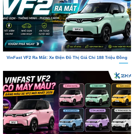
VinFast VF2 Ra Mắt: Xe Điện Đô Thị Giá Chỉ 188 Triệu Đồng
VinFast VF2 Có Mấy Màu? Bảng Màu Xe VF2 Mới Nhất 2026