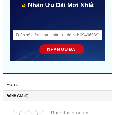
MÔ TẢ
ĐÁNH GIÁ (0)
Rate this product
【 Địa Chỉ 】➤
Lắp đặt Thảm lót sàn ViTP Ô Tô