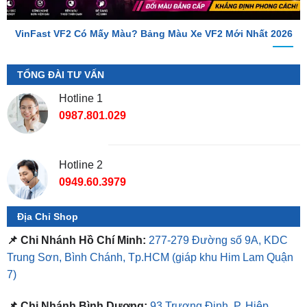
TỔNG ĐÀI TƯ VẤN
Hotline 1
0987.801.029
Hotline 2
0949.60.3979
Địa Chỉ Shop
📌 Chi Nhánh Hồ Chí Minh:
277-279 Đường số 9A, KDC
Trung Sơn, Bình Chánh, Tp.HCM
(giáp khu Him Lam Quận
7)
📌 Chi Nhánh Bình Dương:
93 Trương Định, P. Hiệp
Thành, TP. Thủ Dầu Một, Bình Dương