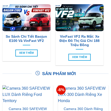
So Sánh Chi Tiết Baojun
VinFast VF2 Ra Mắt: Xe
E100 Và VinFast VF2
Điện Đô Thị Giá Chỉ 188
Triệu Đồng
XEM THÊM
XEM THÊM
SẢN PHẨM MỚI
-6%
Camera 360 SAFEVIEW
Camera 360 Dành Riêng
LUX Dành Cho Ford
Cho Xe Honda CRV
Territory
Giá
Giá
₫
15,500,000
₫
16,500,000
₫
15,500,000