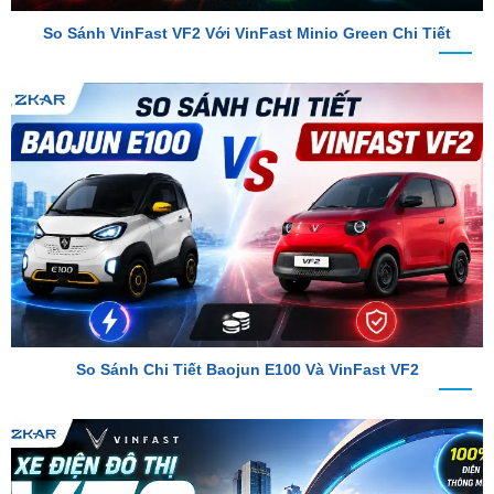
So Sánh Chi Tiết Baojun E100 Và VinFast VF2