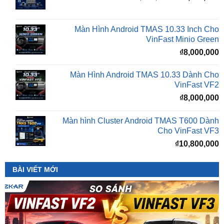
₫16,500,000.
l
Màn Hình Android TMAS 10.33 Inch Cho
₫
VinFast Minio Green
₫
8,000,000
Màn Hình Android TMAS 10.33 Dành Cho
VinFast VF2
₫
8,000,000
Màn hình Cluster Android TMAS T600 Dành
Cho VinFast VF3
₫
10,800,000
BÀI VIẾT MỚI