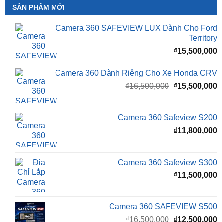
Camera 360 SAFEVIEW LUX Dành Cho Ford
Territory
₫
15,500,000
Camera 360 Dành Riêng Cho Xe Honda CRV
Giá
G
₫
16,500,000
₫
15,500,000
gốc
h
là:
t
₫16,500,000.
l
Camera 360 Safeview S200
₫
₫
11,800,000
Camera 360 Safeview S300
₫
11,500,000
Camera 360 SAFEVIEW S500
Giá
G
₫
16,500,000
₫
12,500,000
gốc
h
là:
t