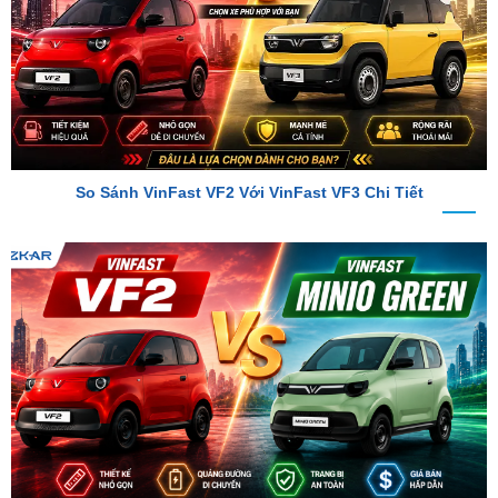
So Sánh VinFast VF2 Với VinFast VF3 Chi Tiết
So Sánh VinFast VF2 Với VinFast Minio Green Chi Tiết