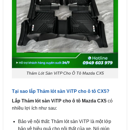
Thảm Lót Sàn ViTP Cho Ô Tô Mazda CX5
Tại sao lắp Thảm lót sàn ViTP cho ô tô CX5?
Lắp Thảm lót sàn ViTP cho ô tô Mazda CX5
có
nhiều lợi ích như sau:
Bảo vệ nội thất: Thảm lót sàn ViTP là một lớp
bảo vệ hiệu quả cho nội thất của xe. Nó giúp
ngăn chặn bụi bẩn, cặn bẩn, nước, và các tác
nhân khác tiếp xúc trực tiếp với sàn xe. Điều này