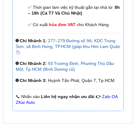
✅ Có xuất
hóa đơn VAT
cho Khách Hàng
🌐 Chi Nhánh 1:
277–279 Đường số 9A, KDC Trung
Sơn, xã Bình Hưng, TP.HCM (giáp khu Him Lam Quận
7)
🌐 Chi Nhánh 2:
93 Trương Định, Phường Thủ Dầu
Một, Tp.HCM (Bình Dương cũ)
🌐 Chi Nhánh 3:
Huỳnh Tấn Phát, Quận 7, Tp.HCM
📞 Nhấn vào
Liên hệ ngay nhận ưu đãi 👉
Zalo OA
ZKar Auto
SẢN PHẨM MỚI