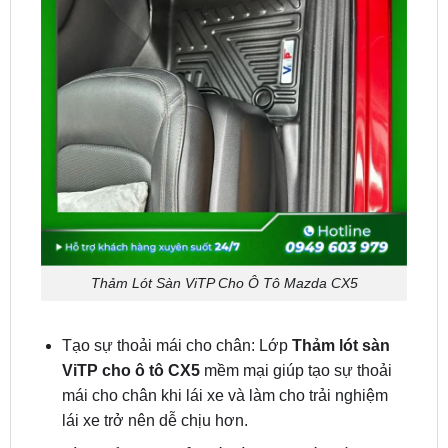
Thảm Lót Sàn ViTP Cho Ô Tô Mazda CX5
Tạo sự thoải mái cho chân: Lớp
Thảm lót sàn
ViTP cho ô tô CX5
mềm mại giúp tạo sự thoải
mái cho chân khi lái xe và làm cho trải nghiệm
lái xe trở nên dễ chịu hơn.
Tính thẩm mỹ: Thảm lót sàn ViTP có nhiều lựa
chọn về màu sắc, chất liệu và thiết kế, giúp tạo