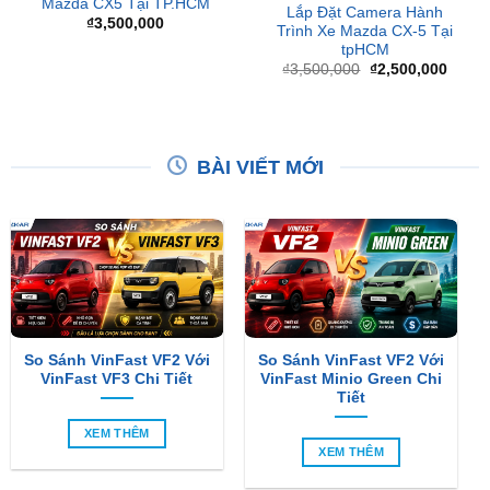
Giá
Giá
₫
3,500,000
₫
2,500,000
gốc
hiện
là:
tại
₫3,500,000.
là:
₫2,50
BÀI VIẾT MỚI
So Sánh VinFast VF2 Với
So Sánh VinFast VF2 Với
VinFast VF3 Chi Tiết
VinFast Minio Green Chi
Tiết
XEM THÊM
XEM THÊM