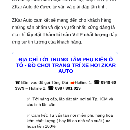
ZKar Auto cam kết sẽ mang đến cho khách hàng
những sản phẩm và dịch vụ tốt nhất, xứng đáng là
địa chỉ
lắp đặt Thảm lót sàn ViTP chất lượng
đáp
ứng sự tin tưởng của khách hàng.
ĐỊA CHỈ TỚI TRUNG TÂM PHỤ KIỆN Ô
TÔ - ĐỒ CHƠI TRANG TRÍ XE HƠI ZKAR
AUTO
☎
☎
Bấm vào để gọi Tổng Đài
Hotline 1:
0949 60
☎
3979
– Hotline 2:
0987 801 029
✅ Tới nâng cấp, lắp đặt tận nơi tại Tp.HCM và
các tỉnh lân cận
✅ Cam kết: Tư vấn tận nơi miễn phí, hàng hóa
kém chất lượng ( hay lỗi do nhà sản xuất ) =>
hoàn tiền 100%.
✅ Thời gian làm việc kỹ thuật gắn tại nhà từ:
8h
– 18h (Cả T7 Và Chủ Nhật)