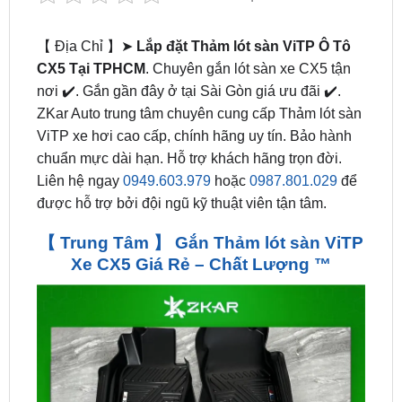
CX5 Tại TPHCM
. Chuyên gắn lót sàn xe CX5 tận
nơi ✔️. Gắn gần đây ở tại Sài Gòn giá ưu đãi ✔️.
ZKar Auto trung tâm chuyên cung cấp Thảm lót sàn
ViTP xe hơi cao cấp, chính hãng uy tín. Bảo hành
chuẩn mực dài hạn. Hỗ trợ khách hãng trọn đời.
Liên hệ ngay
0949.603.979
hoặc
0987.801.029
để
được hỗ trợ bởi đội ngũ kỹ thuật viên tận tâm.
【 Trung Tâm 】 Gắn Thảm lót sàn ViTP
Xe CX5 Giá Rẻ – Chất Lượng ™