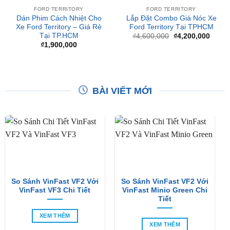
Xe Ford Territory – Giá Rẻ
Ford Territory Tại TPHCM
Tại TP.HCM
Giá
Giá
₫
4,600,000
₫
4,200,000
gốc
hiện
₫
1,900,000
là:
tại
₫4,600,000.
là:
₫4,20
BÀI VIẾT MỚI
So Sánh VinFast VF2 Với
So Sánh VinFast VF2 Với
VinFast VF3 Chi Tiết
VinFast Minio Green Chi
Tiết
XEM THÊM
XEM THÊM