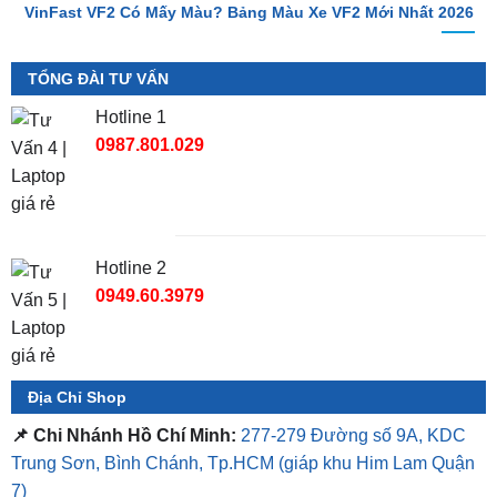
TỔNG ĐÀI TƯ VẤN
Hotline 1
0987.801.029
Hotline 2
0949.60.3979
Địa Chỉ Shop
📌 Chi Nhánh Hồ Chí Minh:
277-279 Đường số 9A, KDC
Trung Sơn, Bình Chánh, Tp.HCM
(giáp khu Him Lam Quận
7)
📌 Chi Nhánh Bình Dương:
93 Trương Định, P. Hiệp