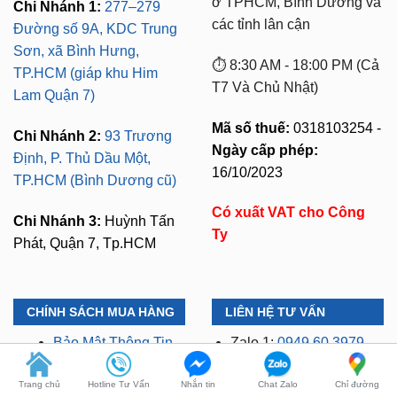
Sơn, xã Bình Hưng,
⏱️ 8:30 AM - 18:00 PM (Cả
TP.HCM (giáp khu Him
T7 Và Chủ Nhật)
Lam Quận 7)
Mã số thuế:
0318103254 -
Chi Nhánh 2:
93 Trương
Ngày cấp phép:
Định, P. Thủ Dầu Một,
16/10/2023
TP.HCM (Bình Dương cũ)
Có xuất VAT cho Công
Chi Nhánh 3:
Huỳnh Tấn
Ty
Phát, Quận 7, Tp.HCM
CHÍNH SÁCH MUA HÀNG
LIÊN HỆ TƯ VẤN
Bảo Mật Thông Tin
Zalo 1:
0949.60.3979
Đổi Trả Hàng
Zalo 2:
0987.801.029
Thanh Toán
Kỹ Thuật Có Kinh
Nghiệm
Trang chủ
Hotline Tư Vấn
Nhắn tin
Chat Zalo
Chỉ đường
Vận Chuyển