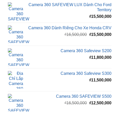
₫
15,500,000
Camera 360 Dành Riêng Cho Xe Honda CRV
Giá
G
₫
16,500,000
₫
15,500,000
gốc
h
là:
t
₫16,500,000.
l
Camera 360 Safeview S200
₫
₫
11,800,000
Camera 360 Safeview S300
₫
11,500,000
Camera 360 SAFEVIEW S500
Giá
G
₫
16,500,000
₫
12,500,000
gốc
h
là:
t
₫16,500,000.
l
Màn Hình Android TMAS 10.33 Inch Cho
₫
VinFast Minio Green