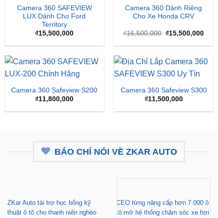
Giá
Giá
₫
15,500,000
₫
16,500,000
₫
15,500,000
gốc
hiện
là:
tại
₫16,500,000.
là:
₫15,
Camera 360 Safeview S200
Camera 360 Safeview S300
₫
11,800,000
₫
11,500,000
BÁO CHÍ NÓI VỀ ZKAR AUTO
ZKar Auto tài trợ học bổng kỹ
CEO từng nâng cấp hơn 7.000 ô
thuật ô tô cho thanh niên nghèo
tô mở hệ thống chăm sóc xe hơi
vượt khó
chuyên nghiệp tại TP.HCM