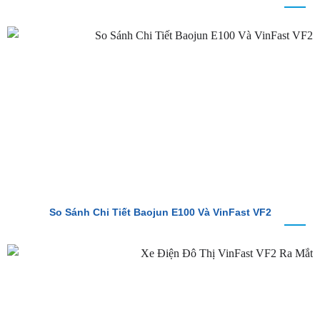
So Sánh Chi Tiết Baojun E100 Và VinFast VF2