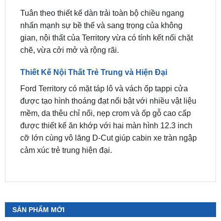
gian, nội thất của Territory vừa có tính kết nối chặt
chẽ, vừa cởi mở và rộng rãi.
Thiết Kế Nội Thất Trẻ Trung và Hiện Đại
Ford Territory có mặt táp lô và vách ốp tappi cửa
được tạo hình thoáng đạt nổi bật với nhiều vật liệu
mềm, da thêu chỉ nổi, nẹp crom và ốp gỗ cao cấp
được thiết kế ăn khớp với hai màn hình 12.3 inch
cỡ lớn cùng vô lăng D-Cut giúp cabin xe tràn ngập
cảm xúc trẻ trung hiện đại.
SẢN PHẨM MỚI
Camera 360 SAFEVIEW LUX Dành Cho Ford
Territory