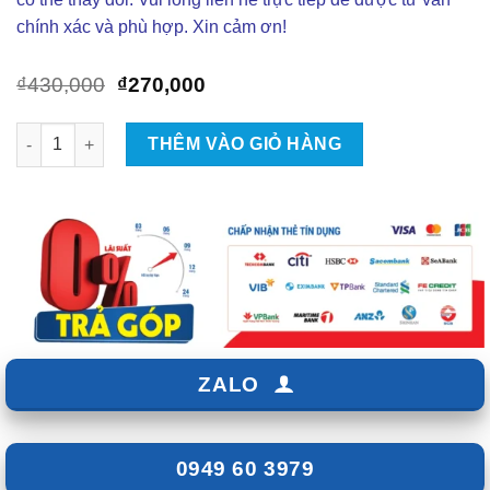
chính xác và phù hợp. Xin cảm ơn!
Giá
Giá
₫
430,000
₫
270,000
gốc
hiện
là:
tại
Thảm Taplo Cho Ford Territory Tại TPHCM số lượng
THÊM VÀO GIỎ HÀNG
₫430,000.
là:
₫270,000.
ZALO
0949 60 3979