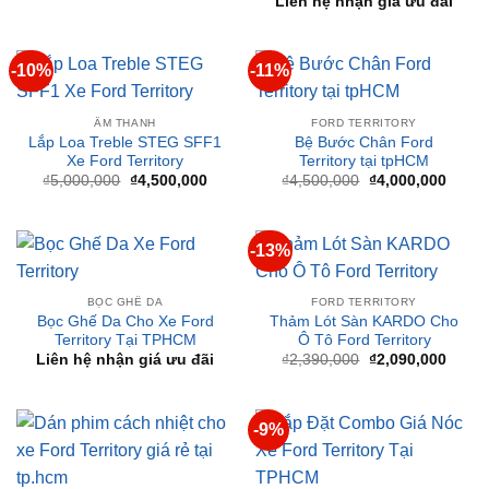
-10%
-11%
ÂM THANH
FORD TERRITORY
Lắp Loa Treble STEG SFF1
Bệ Bước Chân Ford
Xe Ford Territory
Territory tại tpHCM
Giá
Giá
Giá
Giá
₫
5,000,000
₫
4,500,000
₫
4,500,000
₫
4,000,000
gốc
hiện
gốc
hiện
là:
tại
là:
tại
₫5,000,000.
là:
₫4,500,000.
là:
₫4,500,000.
₫4,00
-13%
BỌC GHẾ DA
FORD TERRITORY
Bọc Ghế Da Cho Xe Ford
Thảm Lót Sàn KARDO Cho
Territory Tại TPHCM
Ô Tô Ford Territory
Giá
Giá
Liên hệ nhận giá ưu đãi
₫
2,390,000
₫
2,090,000
gốc
hiện
là:
tại
₫2,390,000.
là:
₫2,09
-9%
FORD TERRITORY
FORD TERRITORY
Dán Phim Cách Nhiệt Cho
Lắp Đặt Combo Giá Nóc Xe