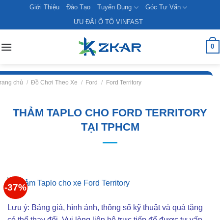
Skip
Giới Thiệu
Đào Tạo
Tuyển Dụng
Góc Tư Vấn
to
ƯU ĐÃI Ô TÔ VINFAST
content
0
rang chủ
/
Đồ Chơi Theo Xe
/
Ford
/
Ford Territory
THẢM TAPLO CHO FORD TERRITORY
TẠI TPHCM
-37%
Lưu ý: Bảng giá, hình ảnh, thông số kỹ thuật và quà tặng
có thể thay đổi. Vui lòng liên hê trực tiếp để được tư vấn