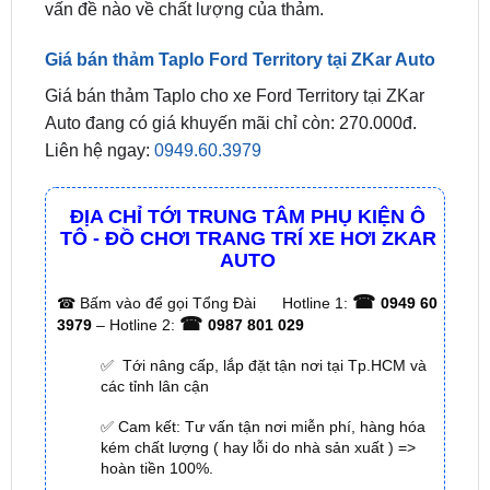
Giá bán thảm Taplo Ford Territory tại ZKar Auto
Giá bán thảm Taplo cho xe Ford Territory tại ZKar
Auto đang có giá khuyến mãi chỉ còn: 270.000đ.
Liên hệ ngay:
0949.60.3979
ĐỊA CHỈ TỚI TRUNG TÂM PHỤ KIỆN Ô
TÔ - ĐỒ CHƠI TRANG TRÍ XE HƠI ZKAR
AUTO
☎
☎
Bấm vào để gọi Tổng Đài
Hotline 1:
0949 60
☎
3979
– Hotline 2:
0987 801 029
✅ Tới nâng cấp, lắp đặt tận nơi tại Tp.HCM và
các tỉnh lân cận
✅ Cam kết: Tư vấn tận nơi miễn phí, hàng hóa
kém chất lượng ( hay lỗi do nhà sản xuất ) =>
hoàn tiền 100%.
✅ Thời gian làm việc kỹ thuật gắn tại nhà từ:
8h
– 18h (Cả T7 Và Chủ Nhật)