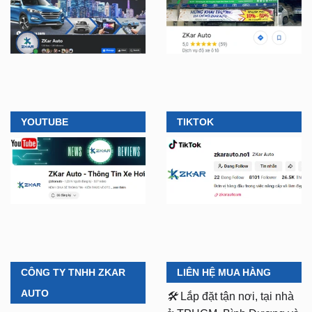
YOUTUBE
TIKTOK
CÔNG TY TNHH ZKAR
LIÊN HỆ MUA HÀNG
AUTO
🛠️
Lắp đặt tận nơi, tại nhà
ở TPHCM, Bình Dương và
Chi Nhánh 1:
277–279
các tỉnh lân cận
Đường số 9A, KDC Trung