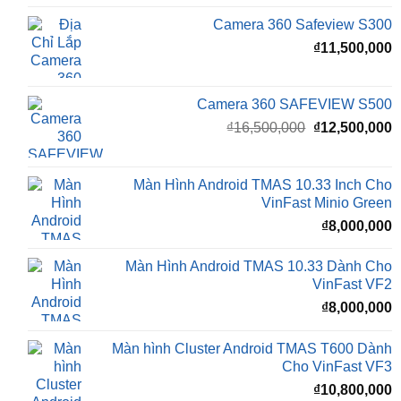
₫
11,500,000
Camera 360 SAFEVIEW S500
Giá
G
₫
16,500,000
₫
12,500,000
gốc
h
là:
t
₫16,500,000.
l
Màn Hình Android TMAS 10.33 Inch Cho
₫
VinFast Minio Green
₫
8,000,000
Màn Hình Android TMAS 10.33 Dành Cho
VinFast VF2
₫
8,000,000
Màn hình Cluster Android TMAS T600 Dành
Cho VinFast VF3
₫
10,800,000
BÀI VIẾT MỚI