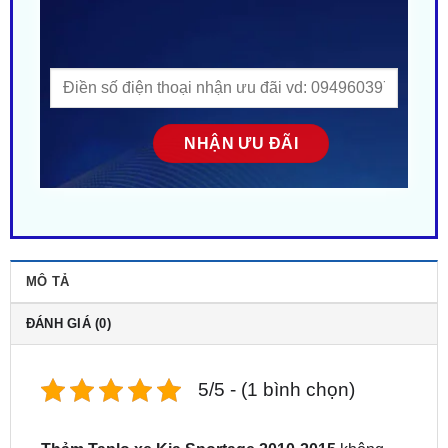
MÔ TẢ
ĐÁNH GIÁ (0)
5/5 - (1 bình chọn)
Thảm Taplo xe Kia Sportage 2010-2015
không
chỉ là phụ kiện trang trí, mà còn là sự kết hợp hoàn
hảo giữa tiện ích và thẩm mỹ. Với chất liệu lông