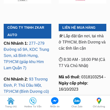
CÔNG TY TNHH ZKAR
LIÊN HỆ MUA HÀNG
AUTO
🛠️
Lắp đặt tận nơi, tại nhà
ở TPHCM, Bình Dương và
Chi Nhánh 1:
277–279
các tỉnh lân cận
Đường số 9A, KDC Trung
Sơn, xã Bình Hưng,
⏱️ 8:30 AM - 18:00 PM (Cả
TP.HCM (giáp khu Him
T7 Và Chủ Nhật)
Lam Quận 7)
Mã số thuế:
0318103254 -
Chi Nhánh 2:
93 Trương
Ngày cấp phép:
Định, P. Thủ Dầu Một,
16/10/2023
TP.HCM (Bình Dương cũ)
Có xuất VAT cho Công
Chi Nhánh 3:
Huỳnh Tấn
Ty
Phát, Quận 7, Tp.HCM
Trang chủ
Hotline Tư Vấn
Nhắn tin
Chat Zalo
Chỉ đường