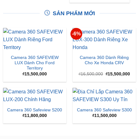
-6%
Camera 360 SAFEVIEW
Camera 360 Dành Riêng
LUX Dành Cho Ford
Cho Xe Honda CRV
Territory
Giá
Giá
₫
15,500,000
₫
16,500,000
₫
15,500,000
gốc
hiện
là:
tại
₫16,500,000.
là:
₫15,
Camera 360 Safeview S200
Camera 360 Safeview S300
₫
11,800,000
₫
11,500,000
BÁO CHÍ NÓI VỀ ZKAR AUTO