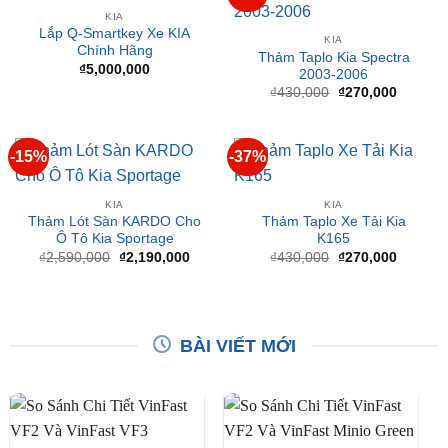
Thảm Taplo Kia Spectra
₫
5,000,000
2003-2006
Giá
Giá
₫
430,000
₫
270,000
gốc
hiện
là:
tại
₫430,000.
là:
₫270,00
-15%
-37%
KIA
KIA
Thảm Lót Sàn KARDO Cho
Thảm Taplo Xe Tải Kia
Ô Tô Kia Sportage
K165
Giá
Giá
Giá
Giá
₫
2,590,000
₫
2,190,000
₫
430,000
₫
270,000
gốc
hiện
gốc
hiện
là:
tại
là:
tại
₫2,590,000.
là:
₫430,000.
là:
₫2,190,000.
₫270,00
BÀI VIẾT MỚI