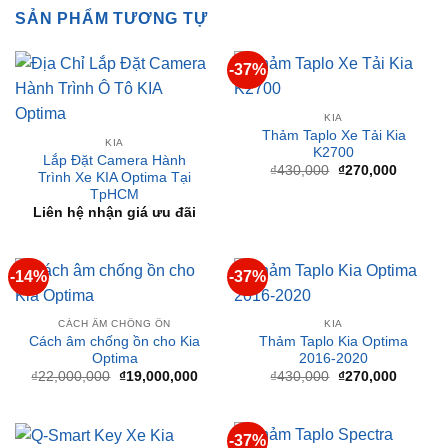
-37%
KIA
Thảm Taplo Xe Tải Kia
KIA
K2700
Lắp Đặt Camera Hành
Giá
Giá
₫
430,000
₫
270,000
Trình Xe KIA Optima Tại
gốc
hiện
TpHCM
là:
tại
₫430,000.
là:
Liên hệ nhận giá ưu đãi
₫270,00
-14%
-37%
CÁCH ÂM CHỐNG ỒN
KIA
Cách âm chống ồn cho Kia
Thảm Taplo Kia Optima
Optima
2016-2020
Giá
Giá
Giá
Giá
₫
22,000,000
₫
19,000,000
₫
430,000
₫
270,000
gốc
hiện
gốc
hiện
là:
tại
là:
tại
₫22,000,000.
là:
₫430,000.
là:
₫19,000,000.
₫270,00
-37%
KIA
Lắp Q-Smartkey Xe KIA
KIA
Chính Hãng