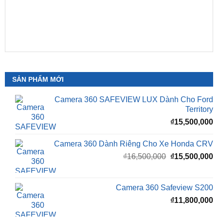
SẢN PHẨM MỚI
Camera 360 SAFEVIEW LUX Dành Cho Ford
Territory
₫
15,500,000
Camera 360 Dành Riêng Cho Xe Honda CRV
Giá
G
₫
16,500,000
₫
15,500,000
gốc
h
là:
t
₫16,500,000.
l
Camera 360 Safeview S200
₫
₫
11,800,000
Camera 360 Safeview S300