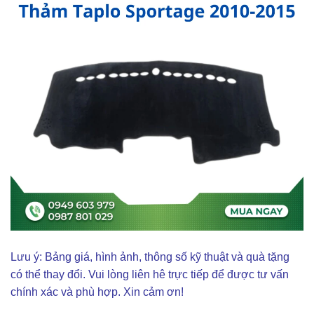
Lưu ý: Bảng giá, hình ảnh, thông số kỹ thuật và quà tặng
có thể thay đổi. Vui lòng liên hê trực tiếp để được tư vấn
chính xác và phù hợp. Xin cảm ơn!