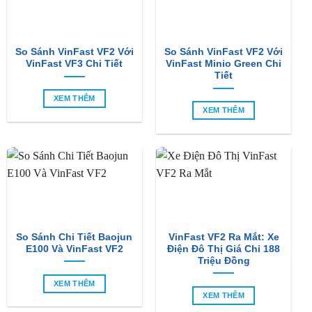
So Sánh VinFast VF2 Với
So Sánh VinFast VF2 Với
VinFast VF3 Chi Tiết
VinFast Minio Green Chi
Tiết
XEM THÊM
XEM THÊM
So Sánh Chi Tiết Baojun
VinFast VF2 Ra Mắt: Xe
E100 Và VinFast VF2
Điện Đô Thị Giá Chỉ 188
Triệu Đồng
XEM THÊM
XEM THÊM
SẢN PHẨM MỚI