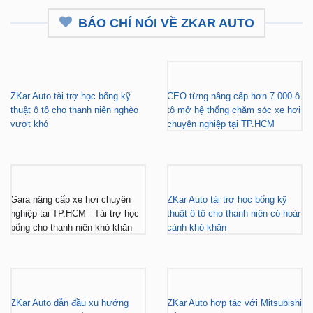
ZKar Auto tài trợ học bổng kỹ
CEO từng nâng cấp hơn 7.000 ô
thuật ô tô cho thanh niên nghèo
tô mở hệ thống chăm sóc xe hơi
vượt khó
chuyên nghiệp tại TP.HCM
Gara nâng cấp xe hơi chuyên
ZKar Auto tài trợ học bổng kỹ
nghiệp tại TP.HCM - Tài trợ học
thuật ô tô cho thanh niên có hoàn
bổng cho thanh niên khó khăn
cảnh khó khăn
ZKar Auto dẫn đầu xu hướng
ZKar Auto hợp tác với Mitsubishi
“làm đẹp” nâng cấp VF3 “gây
Tiền Giang, khách Việt có thêm
bão” giới trẻ hiện nay
địa điểm lắp đặt...