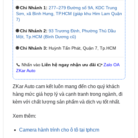
7)
🌐 Chi Nhánh 2:
93 Trương Định, Phường Thủ Dầu
Một, Tp.HCM (Bình Dương cũ)
🌐 Chi Nhánh 3:
Huỳnh Tấn Phát, Quận 7, Tp.HCM
📞 Nhấn vào
Liên hệ ngay nhận ưu đãi 👉
Zalo OA
ZKar Auto
ZKar Auto cam kết luôn mang đến cho quý khách
hàng mức giá hợp lý và cạnh tranh trong ngành, đi
kèm với chất lượng sản phẩm và dịch vụ tốt nhất.
Xem thêm:
Camera hành trình cho ô tô tại tphcm
Dán cách nhiệt và cách âm cho ô tô tại tphcm
Chăm sóc xe hơi uy tín tại tphcm