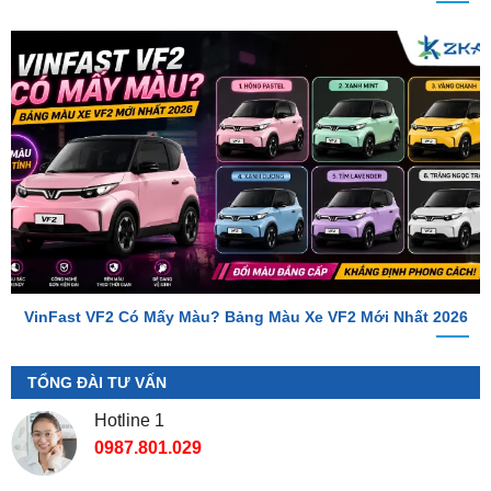
VinFast VF2 Có Mấy Màu? Bảng Màu Xe VF2 Mới Nhất 2026
TỔNG ĐÀI TƯ VẤN
Hotline 1
0987.801.029
Hotline 2