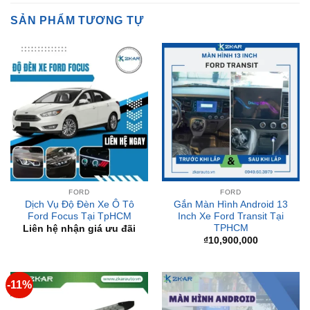
FORD
FORD
Dịch Vụ Độ Đèn Xe Ô Tô
Gắn Màn Hình Android 13
Ford Focus Tại TpHCM
Inch Xe Ford Transit Tại
TPHCM
Liên hệ nhận giá ưu đãi
₫
10,900,000
-11%