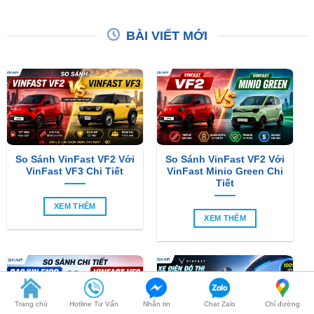
So Sánh VinFast VF2 Với
So Sánh VinFast VF2 Với
VinFast VF3 Chi Tiết
VinFast Minio Green Chi
Tiết
XEM THÊM
XEM THÊM
Trang chủ
Hotline Tư Vấn
Nhắn tin
Chat Zalo
Chỉ đường
So Sánh Chi Tiết Baojun
VinFast VF2 Ra Mắt: Xe