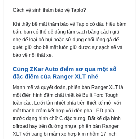
Khi thấy bề mặt thảm bảo vệ Taplo có dấu hiệu bám
bẩn, bạn có thể dễ dàng làm sạch bằng cách giũ
nhẹ để loại bỏ bụi hoặc sử dụng chổi lông gà để
quét, giữ cho bề mặt luôn giữ được sự sạch sẽ và
bảo vệ nội thất xe.
Cùng ZKar Auto điểm sơ qua một số
đặc điểm của Ranger XLT nhé
Mạnh mẽ và quyết đoán, phiên bản Ranger XLT là
một điển hình đậm chất thiết kế Built Ford Tough
toàn cầu. Lưới tản nhiệt phía trên thiết kế mới với
một thanh crôm kết hợp với đèn pha LED phía
trước dạng hình chữ C đặc trưng. Bất kể địa hình
offroad hay trên đường nhựa, phiên bản Ranger
XLT với trang bị mâm xe hợp kim nhôm 17 inch
luôn sẵn sàng cho mọi thử thách. Thiết kế bảng
điều khiển cùng màn hình giải trí trung tâm liền