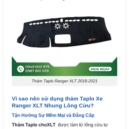
Thảm Taplo Ranger XLT 2018-2021
Vì sao nên sử dụng thảm Taplo Xe
Ranger XLT Nhung Lông Cừu?
Tận Hưởng Sự Mềm Mại và Đẳng Cấp
Thảm Taplo choXLT
được làm từ lông cừu tự
nhiên, mang đến cảm giác mềm mại và sang trọng
cho bề mặt taplo. Sự êm ái của lông cừu không chỉ