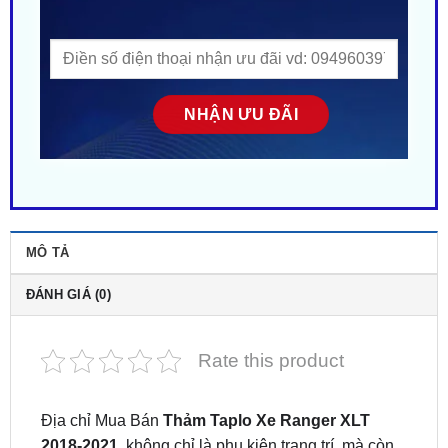
MÔ TẢ
ĐÁNH GIÁ (0)
Rate this product
Địa chỉ Mua Bán
Thảm Taplo Xe Ranger XLT
2018-2021
không chỉ là phụ kiện trang trí, mà còn
là sự kết hợp hoàn hảo giữa tiện ích và thẩm mỹ.
Với chất liệu lông cừu mềm mại và cao cấp, bề mặt