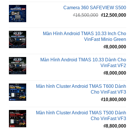
₫
16,500,000
₫
12,500,000
gốc
h
là:
t
₫16,500,000.
l
Màn Hình Android TMAS 10.33 Inch Cho
₫
VinFast Minio Green
₫
8,000,000
Màn Hình Android TMAS 10.33 Dành Cho
VinFast VF2
₫
8,000,000
Màn hình Cluster Android TMAS T600 Dành
Cho VinFast VF3
₫
10,800,000
Màn hình Cluster Android TMAS T500 Dành
Cho VinFast VF3
₫
8,800,000
Đèn Bi LED X-LIGHT F+ PRO MINI