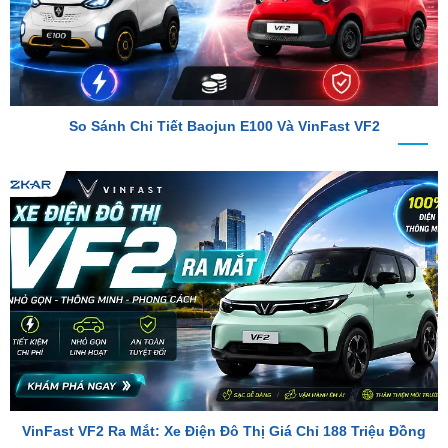
So Sánh Chi Tiết Baojun E100 Và VinFast VF2
VinFast VF2 Ra Mắt: Xe Điện Đô Thị Giá Chỉ 188 Triệu Đồng