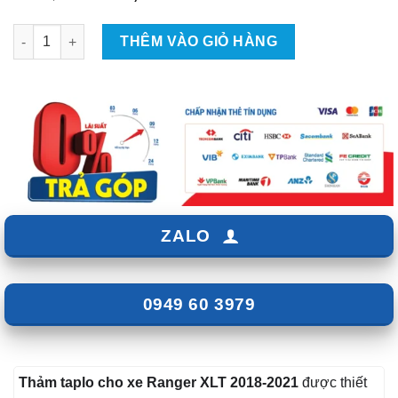
gốc
hiện
là:
tại
Thảm Taplo Ranger XLT 2018-2021 số lượng
THÊM VÀO GIỎ HÀNG
₫430,000.
là:
₫270,000.
ZALO
0949 60 3979
Thảm taplo cho xe Ranger XLT 2018-2021
được thiết