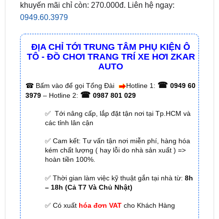
ĐỊA CHỈ TỚI TRUNG TÂM PHỤ KIỆN Ô
TÔ - ĐỒ CHƠI TRANG TRÍ XE HƠI ZKAR
AUTO
☎
☎
Bấm vào để gọi Tổng Đài
Hotline 1:
0949 60
☎
3979
– Hotline 2:
0987 801 029
✅ Tới nâng cấp, lắp đặt tận nơi tại Tp.HCM và
các tỉnh lân cận
✅ Cam kết: Tư vấn tận nơi miễn phí, hàng hóa
kém chất lượng ( hay lỗi do nhà sản xuất ) =>
hoàn tiền 100%.
✅ Thời gian làm việc kỹ thuật gắn tại nhà từ:
8h
– 18h (Cả T7 Và Chủ Nhật)
✅ Có xuất
hóa đơn VAT
cho Khách Hàng
🌐 Chi Nhánh 1:
277–279 Đường số 9A, KDC Trung
Sơn, xã Bình Hưng, TP.HCM (giáp khu Him Lam Quận