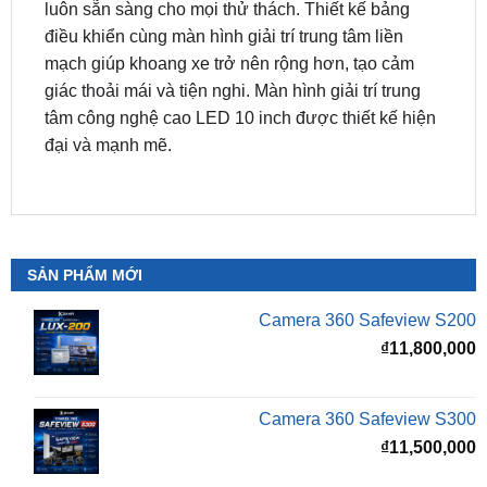
mạch giúp khoang xe trở nên rộng hơn, tạo cảm
giác thoải mái và tiện nghi. Màn hình giải trí trung
tâm công nghệ cao LED 10 inch được thiết kế hiện
đại và mạnh mẽ.
SẢN PHẨM MỚI
Camera 360 Safeview S200
₫
11,800,000
Camera 360 Safeview S300
₫
11,500,000
Camera 360 SAFEVIEW S500
Giá
G