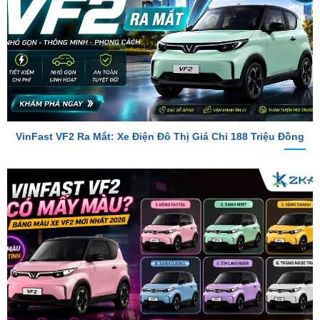
VinFast VF2 Ra Mắt: Xe Điện Đô Thị Giá Chỉ 188 Triệu Đồng
VinFast VF2 Có Mấy Màu? Bảng Màu Xe VF2 Mới Nhất 2026