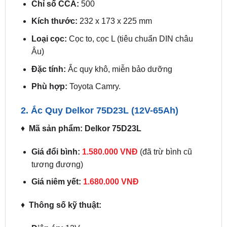
Loại cọc:
Cọc to, cọc L (tiêu chuẩn DIN châu
Âu)
Đặc tính:
Ắc quy khô, miễn bảo dưỡng
Phù hợp:
Toyota Camry.
2. Ắc Quy Delkor 75D23L (12V-65Ah)
♦
Mã sản phẩm: Delkor 75D23L
Giá đổi bình:
1.580.000 VNĐ
(đã trừ bình cũ
tương đương)
Giá niêm yết:
1.680.000 VNĐ
♦
Thông số kỹ thuật:
Điện áp:
12V
Dung lượng:
65Ah