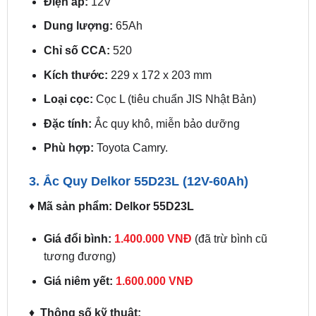
Chỉ số CCA:
520
Kích thước:
229 x 172 x 203 mm
Loại cọc:
Cọc L (tiêu chuẩn JIS Nhật Bản)
Đặc tính:
Ắc quy khô, miễn bảo dưỡng
Phù hợp:
Toyota Camry.
3. Ắc Quy Delkor 55D23L (12V-60Ah)
♦
Mã sản phẩm: Delkor 55D23L
Giá đổi bình:
1.400.000 VNĐ
(đã trừ bình cũ
tương đương)
Giá niêm yết:
1.600.000 VNĐ
♦
Thông số kỹ thuật:
Điện áp:
12V