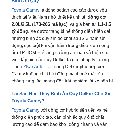
thích tại Việt Nam nhờ thiết kế tinh tế,
động cơ
2.0L/2.5L (173-206 mã lực)
, và giá bán từ
1.1-1.5
tỷ đồng
. Xe được trang bị hệ thống điện hiện đại,
nhưng bình ắc quy zin dễ chai sau 2-3 năm sử
dụng, đặc biệt khi vận hành trong điều kiện nóng
ẩm TP.HCM. Để tăng cường an toàn và hiệu suất,
việc lắp bình ắc quy Delkor là giải pháp lý tưởng.
Theo
ZKar Auto
, các dòng Delkor phù hợp với
Camry không chỉ khởi động mạnh mẽ mà còn
chống rung lắc, mang đến trải nghiệm lái xe bền bỉ.
Tại Sao Nên Thay Bình Ắc Quy Delkor Cho Xe
Toyota Camry?
Toyota Camry
với động cơ hybrid tiên tiến và hệ
thống điện phức tạp, cần bình ắc quy ô tô chất
lượng cao để đảm bảo khởi động nhanh và vận
hành ổn định, đặc biệt trong các chuyến đi dài tại
Việt Nam. Tại ZKar Auto, chúng tôi cung cấp ắc quy