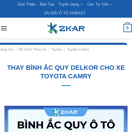
Skip
Giới Thiệu
Đào Tạo
Tuyển Dụng
Góc Tư Vấn
to
ƯU ĐÃI Ô TÔ VINFAST
content
0
rang chủ
/
Đồ Chơi Theo Xe
/
Toyota
/
Toyota Camry
THAY BÌNH ẮC QUY DELKOR CHO XE
TOYOTA CAMRY