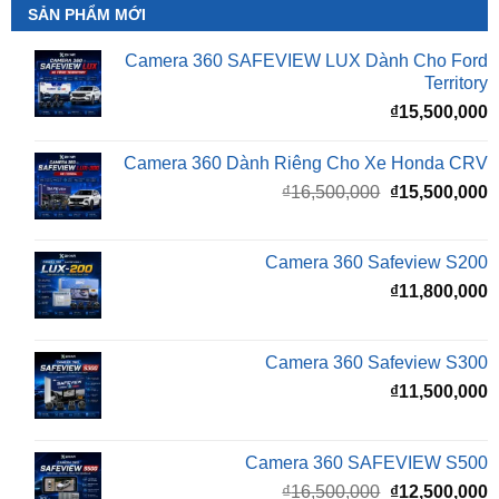
Camera 360 SAFEVIEW LUX Dành Cho Ford
Territory
₫
15,500,000
Camera 360 Dành Riêng Cho Xe Honda CRV
Giá
G
₫
16,500,000
₫
15,500,000
gốc
h
là:
t
₫16,500,000.
l
Camera 360 Safeview S200
₫
₫
11,800,000
Camera 360 Safeview S300
₫
11,500,000
Camera 360 SAFEVIEW S500
Giá
G
₫
16,500,000
₫
12,500,000
gốc
h
là:
t