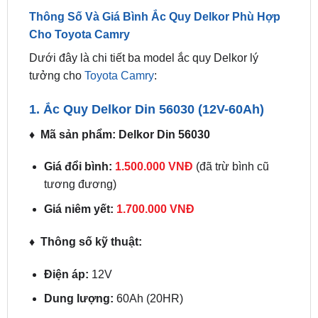
Dưới đây là chi tiết ba model ắc quy Delkor lý
tưởng cho
Toyota Camry
:
1. Ắc Quy Delkor Din 56030 (12V-60Ah)
♦ Mã sản phẩm: Delkor Din 56030
Giá đổi bình:
1.500.000 VNĐ
(đã trừ bình cũ
tương đương)
Giá niêm yết:
1.700.000 VNĐ
♦ Thông số kỹ thuật:
Điện áp:
12V
Dung lượng:
60Ah (20HR)
Chỉ số CCA:
500
Kích thước:
232 x 173 x 225 mm