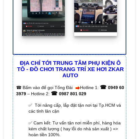
ĐỊA CHỈ TỚI TRUNG TÂM PHỤ KIỆN Ô
TÔ - ĐỒ CHƠI TRANG TRÍ XE HƠI ZKAR
AUTO
☎
☎
Bấm vào để gọi Tổng Đài
Hotline 1:
0949 60
☎
3979
– Hotline 2:
0987 801 029
✅ Tới nâng cấp, lắp đặt tận nơi tại Tp.HCM và
các tỉnh lân cận
✅ Cam kết: Tư vấn tận nơi miễn phí, hàng hóa
kém chất lượng ( hay lỗi do nhà sản xuất ) =>
hoàn tiền 100%.
✅ Thời gian làm việc kỹ thuật gắn tại nhà từ:
8h
– 18h (Cả T7 Và Chủ Nhật)