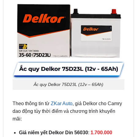
Ắc quy Delkor 75D23L (12v – 65Ah)
Theo thông tin từ
ZKar Auto
, giá Delkor cho Camry
dao động tùy thời điểm và chương trình khuyến
mãi:
Giá niêm yết Delkor Din 56030
:
1.700.000
VNĐ
, giá đổi bình:
1.500.000 VNĐ
.
Giá niêm yết Delkor 75D23L
:
1.680.000 VNĐ
,