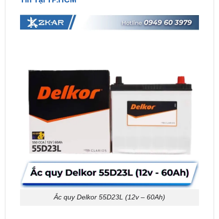
Ắc quy Delkor 55D23L (12v – 60Ah)
Bạn đang tìm địa chỉ
đổi mới bình ắc quy ô tô xe
Camry
uy tín tại TP.HCM?
ZKAR AUTO
là lựa chọn