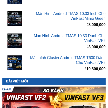
₫16,500,000.
l
Màn Hình Android TMAS 10.33 Inch Cho
₫
VinFast Minio Green
₫
8,000,000
Màn Hình Android TMAS 10.33 Dành Cho
VinFast VF2
₫
8,000,000
Màn hình Cluster Android TMAS T600 Dành
Cho VinFast VF3
₫
10,800,000
BÀI VIẾT MỚI