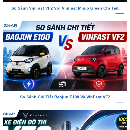
So Sánh Chi Tiết Baojun E100 Và VinFast VF2