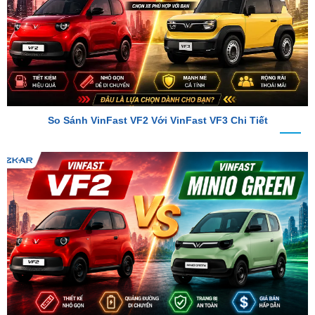
So Sánh VinFast VF2 Với VinFast VF3 Chi Tiết
So Sánh VinFast VF2 Với VinFast Minio Green Chi Tiết