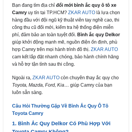
hàng đầu với đội ngũ kỹ thuật viên tay nghề cao, thi
công thu cũ đổi mới, kiểm tra hệ thống điện miễn
phí, đảm bảo an toàn tuyệt đối.
Bình ắc quy Delkor
giúp khởi động mạnh mẽ, nguồn điện ổn định, phù
hợp Camry trên mọi hành trình đô thị.
ZKAR AUTO
cam kết lắp đặt nhanh chóng, bảo hành chính hãng
và hỗ trợ tận tình sau thi công.
Ngoài ra,
ZKAR AUTO
còn chuyên thay ắc quy cho
Toyota, Mazda, Ford, Kia
… giúp Camry của bạn
luôn sẵn sàng.
Câu Hỏi Thường Gặp Về Bình Ắc Quy Ô Tô
Toyota Camry
1. Bình Ắc Quy Delkor Có Phù Hợp Với
Toyota Camry Không?
⇒ Có, các model như 55D23L (60Ah) và 75D23L