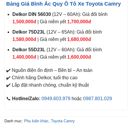
Bảng Giá Bình Ắc Quy Ô Tô Xe Toyota Camry
Delkor DIN 56030
(12V – 60Ah): Giá đổi bình
1,500,000đ
| Giá niêm yết
1,700,000đ
Delkor 75D23L
(12V – 65Ah): Giá đổi bình
1,580,000đ
| Giá niêm yết
1,680,000đ
Delkor 55D23L
(12V – 60Ah): Giá đổi bình
1,400,000đ
| Giá niêm yết
1,600,000đ
✔️ Nguồn điện ổn định – Bền bỉ – An toàn
✔️ Chính hãng Delkor, tuổi thọ cao
✔️ Lắp đặt nhanh chóng, chuẩn kỹ thuật
📞
Hotline/Zalo:
0949.603.979
hoặc
0987.801.029
Danh mục:
Phụ kiện khác
,
Toyota Camry