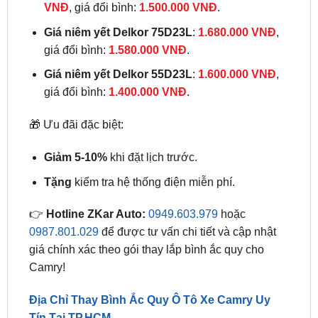
giá đổi bình:
1.580.000 VNĐ
.
Giá niêm yết Delkor 55D23L
:
1.600.000 VNĐ
,
giá đổi bình:
1.400.000 VNĐ
.
🎁 Ưu đãi đặc biệt:
Giảm 5-10%
khi đặt lịch trước.
Tặng
kiểm tra hệ thống điện miễn phí.
👉
Hotline ZKar Auto:
0949.603.979
hoặc
0987.801.029
để được tư vấn chi tiết và cập nhật
giá chính xác theo gói thay lắp bình ắc quy cho
Camry!
Địa Chỉ Thay Bình Ắc Quy Ô Tô Xe Camry Uy
Tín Tại TP.HCM