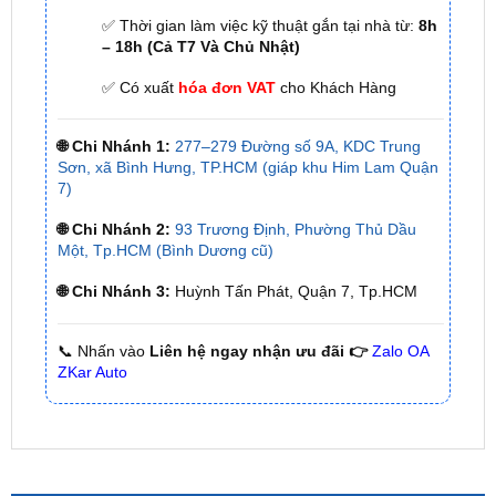
✅ Có xuất
hóa đơn VAT
cho Khách Hàng
🌐 Chi Nhánh 1:
277–279 Đường số 9A, KDC Trung
Sơn, xã Bình Hưng, TP.HCM (giáp khu Him Lam Quận
7)
🌐 Chi Nhánh 2:
93 Trương Định, Phường Thủ Dầu
Một, Tp.HCM (Bình Dương cũ)
🌐 Chi Nhánh 3:
Huỳnh Tấn Phát, Quận 7, Tp.HCM
📞 Nhấn vào
Liên hệ ngay nhận ưu đãi 👉
Zalo OA
ZKar Auto
SẢN PHẨM MỚI