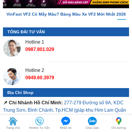
TỔNG ĐÀI TƯ VẤN
Hotline 1
0987.801.029
Hotline 2
0949.60.3979
Địa Chỉ Shop
📌 Chi Nhánh Hồ Chí Minh:
277-279 Đường số 9A, KDC
Trung Sơn, Bình Chánh, Tp.HCM
(giáp khu Him Lam Quận
7)
📌 Chi Nhánh Bình Dương:
93 Trương Định, P. Hiệp
Thành, TP. Thủ Dầu Một, Bình Dương
Trang chủ
Hotline Tư Vấn
Nhắn tin
Chat Zalo
Chỉ đường