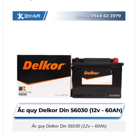
Ắc quy Delkor Din 56030 (12v – 60Ah)
Thông Số Và Giá Bình Ắc Quy Delkor Phù Hợp
Cho Toyota Camry