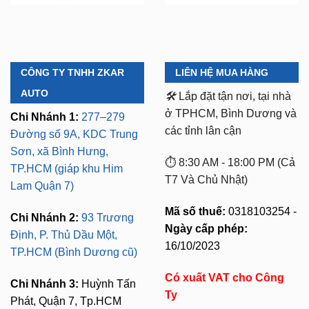
CÔNG TY TNHH ZKAR
LIÊN HỆ MUA HÀNG
AUTO
🛠️
Lắp đặt tận nơi, tại nhà
ở TPHCM, Bình Dương và
Chi Nhánh 1:
277–279
các tỉnh lân cận
Đường số 9A, KDC Trung
Sơn, xã Bình Hưng,
⏱️ 8:30 AM - 18:00 PM (Cả
TP.HCM (giáp khu Him
T7 Và Chủ Nhật)
Lam Quận 7)
Mã số thuế:
0318103254 -
Chi Nhánh 2:
93 Trương
Ngày cấp phép:
Định, P. Thủ Dầu Một,
16/10/2023
TP.HCM (Bình Dương cũ)
Có xuất VAT cho Công
Chi Nhánh 3:
Huỳnh Tấn
Ty
Phát, Quận 7, Tp.HCM