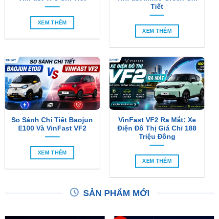
Tiết
XEM THÊM
XEM THÊM
So Sánh Chi Tiết Baojun
VinFast VF2 Ra Mắt: Xe
E100 Và VinFast VF2
Điện Đô Thị Giá Chỉ 188
Triệu Đồng
XEM THÊM
XEM THÊM
SẢN PHẨM MỚI