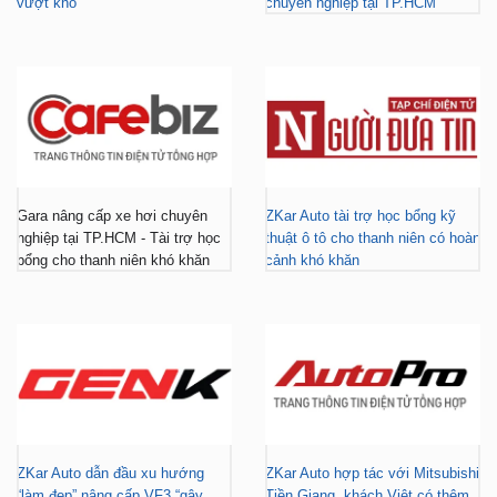
vượt khó
chuyên nghiệp tại TP.HCM
Gara nâng cấp xe hơi chuyên
ZKar Auto tài trợ học bổng kỹ
nghiệp tại TP.HCM - Tài trợ học
thuật ô tô cho thanh niên có hoàn
bổng cho thanh niên khó khăn
cảnh khó khăn
ZKar Auto dẫn đầu xu hướng
ZKar Auto hợp tác với Mitsubishi
“làm đẹp” nâng cấp VF3 “gây
Tiền Giang, khách Việt có thêm