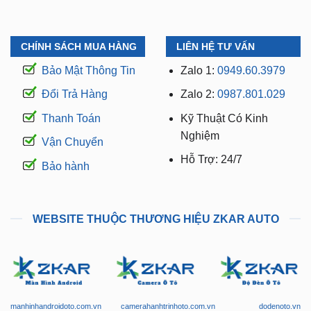
CHÍNH SÁCH MUA HÀNG
LIÊN HỆ TƯ VẤN
Bảo Mật Thông Tin
Zalo 1:
0949.60.3979
Đổi Trả Hàng
Zalo 2:
0987.801.029
Thanh Toán
Kỹ Thuật Có Kinh
Nghiệm
Vận Chuyển
Hỗ Trợ: 24/7
Bảo hành
WEBSITE THUỘC THƯƠNG HIỆU ZKAR AUTO
manhinhandroidoto.com.vn
camerahanhtrinhoto.com.vn
dodenoto.vn