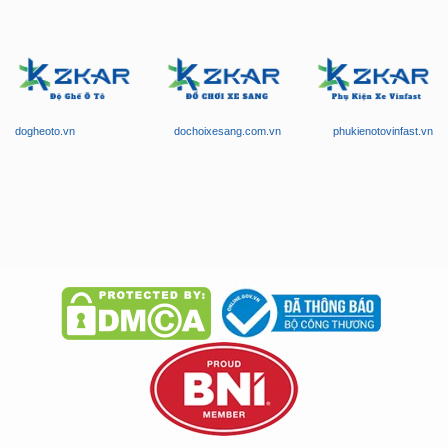
dogheoto.vn
dochoixesang.com.vn
phukienotovinfast.vn