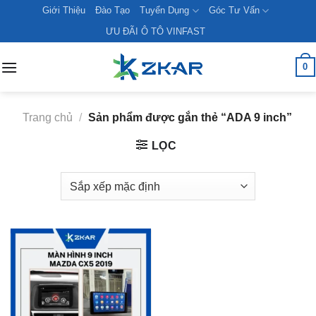
Skip
Giới Thiệu
Đào Tạo
Tuyển Dụng
Góc Tư Vấn
to
ƯU ĐÃI Ô TÔ VINFAST
content
0
Trang chủ
/
Sản phẩm được gắn thẻ “ADA 9 inch”
LỌC