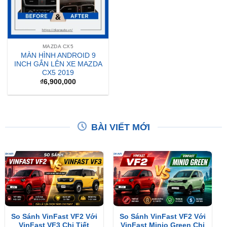
MAZDA CX5
MÀN HÌNH ANDROID 9
INCH GẮN LÊN XE MAZDA
CX5 2019
₫
6,900,000
BÀI VIẾT MỚI
So Sánh VinFast VF2 Với
So Sánh VinFast VF2 Với
VinFast VF3 Chi Tiết
VinFast Minio Green Chi