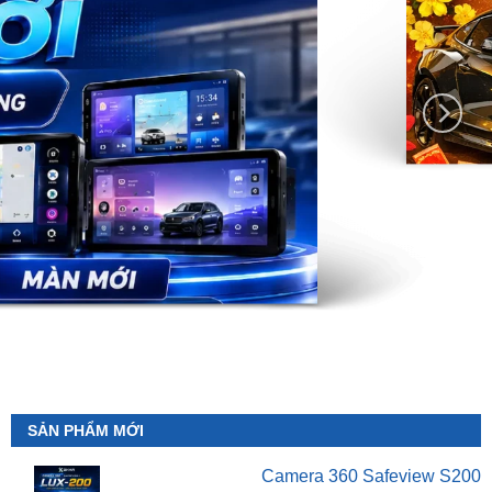
SẢN PHẨM MỚI
Camera 360 Safeview S200