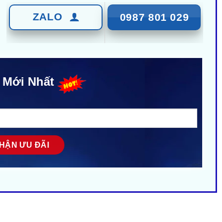
ZALO
0987 801 029
 Mới Nhất