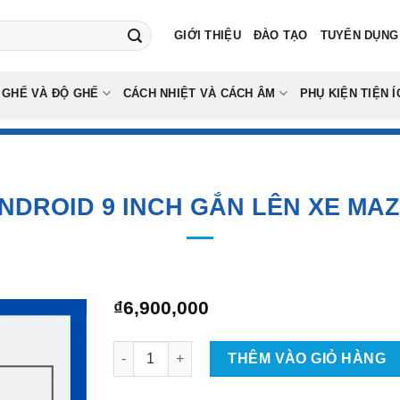
GIỚI THIỆU
ĐÀO TẠO
TUYỂN DỤNG
 GHẾ VÀ ĐỘ GHẾ
CÁCH NHIỆT VÀ CÁCH ÂM
PHỤ KIỆN TIỆN Í
NDROID 9 INCH GẮN LÊN XE MAZ
₫
6,900,000
MÀN HÌNH ANDROID 9 INCH GẮN LÊN XE MAZDA
THÊM VÀO GIỎ HÀNG