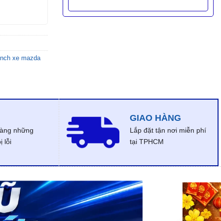
 inch xe mazda
GIAO HÀNG
dàng những
Lắp đặt tận nơi miễn phí
 lỗi
tại TPHCM