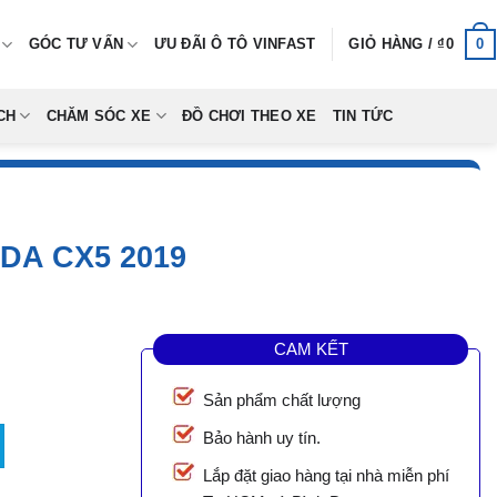
0
GÓC TƯ VẤN
ƯU ĐÃI Ô TÔ VINFAST
GIỎ HÀNG /
₫
0
CH
CHĂM SÓC XE
ĐỒ CHƠI THEO XE
TIN TỨC
DA CX5 2019
CAM KẾT
Sản phẩm chất lượng
 CX5 2019 số lượng
Bảo hành uy tín.
Lắp đặt giao hàng tại nhà miễn phí