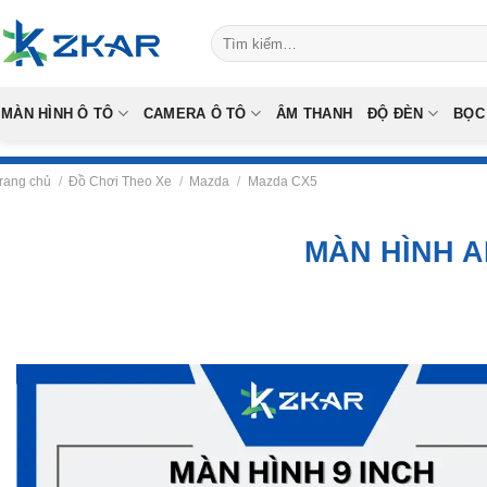
Skip
Tìm
to
kiếm:
content
MÀN HÌNH Ô TÔ
CAMERA Ô TÔ
ÂM THANH
ĐỘ ĐÈN
BỌC
rang chủ
/
Đồ Chơi Theo Xe
/
Mazda
/
Mazda CX5
MÀN HÌNH A