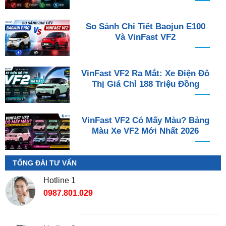
So Sánh Chi Tiết Baojun E100
Và VinFast VF2
VinFast VF2 Ra Mắt: Xe Điện Đô
Thị Giá Chỉ 188 Triệu Đồng
VinFast VF2 Có Mấy Màu? Bảng
Màu Xe VF2 Mới Nhất 2026
TỔNG ĐÀI TƯ VẤN
Hotline 1
0987.801.029