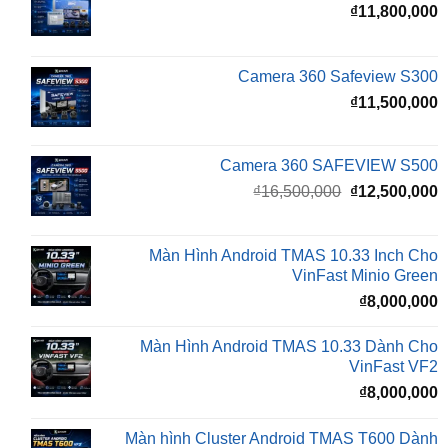
₫
11,800,000
Camera 360 Safeview S300
₫
11,500,000
Camera 360 SAFEVIEW S500
Giá
G
₫
16,500,000
₫
12,500,000
gốc
h
là:
t
₫16,500,000.
l
Màn Hình Android TMAS 10.33 Inch Cho
₫
VinFast Minio Green
₫
8,000,000
Màn Hình Android TMAS 10.33 Dành Cho
VinFast VF2
₫
8,000,000
Màn hình Cluster Android TMAS T600 Dành