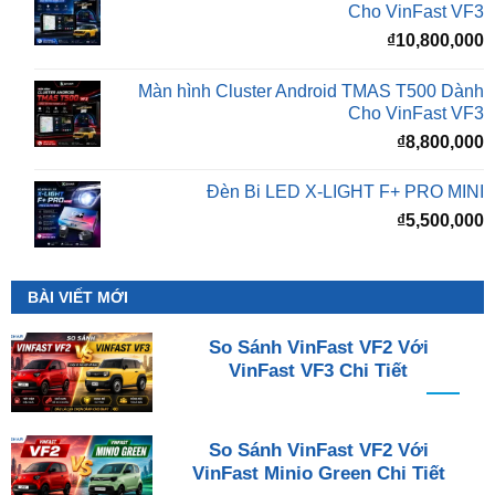
Cho VinFast VF3
₫
10,800,000
Màn hình Cluster Android TMAS T500 Dành
Cho VinFast VF3
₫
8,800,000
Đèn Bi LED X-LIGHT F+ PRO MINI
₫
5,500,000
BÀI VIẾT MỚI
So Sánh VinFast VF2 Với
VinFast VF3 Chi Tiết
So Sánh VinFast VF2 Với
VinFast Minio Green Chi Tiết