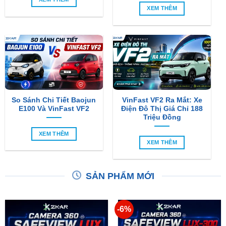
XEM THÊM
So Sánh Chi Tiết Baojun
VinFast VF2 Ra Mắt: Xe
E100 Và VinFast VF2
Điện Đô Thị Giá Chỉ 188
Triệu Đồng
XEM THÊM
XEM THÊM
SẢN PHẨM MỚI
-6%