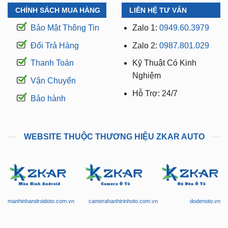
CHÍNH SÁCH MUA HÀNG
LIÊN HỆ TƯ VẤN
Bảo Mật Thông Tin
Zalo 1:
0949.60.3979
Đổi Trả Hàng
Zalo 2:
0987.801.029
Thanh Toán
Kỹ Thuật Có Kinh
Nghiệm
Vận Chuyển
Hỗ Trợ: 24/7
Bảo hành
WEBSITE THUỘC THƯƠNG HIỆU ZKAR AUTO
manhinhandroidoto.com.vn
camerahanhtrinhoto.com.vn
dodenoto.vn