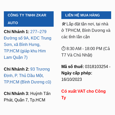
CÔNG TY TNHH ZKAR
LIÊN HỆ MUA HÀNG
AUTO
🛠️
Lắp đặt tận nơi, tại nhà
ở TPHCM, Bình Dương và
Chi Nhánh 1:
277–279
các tỉnh lân cận
Đường số 9A, KDC Trung
Sơn, xã Bình Hưng,
⏱️ 8:30 AM - 18:00 PM (Cả
TP.HCM (giáp khu Him
T7 Và Chủ Nhật)
Lam Quận 7)
Mã số thuế:
0318103254 -
Chi Nhánh 2:
93 Trương
Ngày cấp phép:
Định, P. Thủ Dầu Một,
16/10/2023
TP.HCM (Bình Dương cũ)
Có xuất VAT cho Công
Chi Nhánh 3:
Huỳnh Tấn
Ty
Phát, Quận 7, Tp.HCM