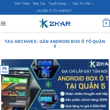
Skip
Giới Thiệu
Đào Tạo
Tuyển Dụng
Góc Tư Vấn
to
ƯU ĐÃI Ô TÔ VINFAST
content
0
TAG ARCHIVES:
GẮN ANDROID BOX Ô TÔ QUẬN
5
06
Th12