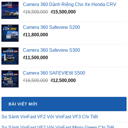
Camera 360 Dành Riêng Cho Xe Honda CRV
Giá
Giá
₫
16,500,000
₫
15,500,000
gốc
hiện
là:
tại
Camera 360 Safeview S200
₫16,500,000.
là:
₫
11,800,000
₫15,500,000.
Camera 360 Safeview S300
₫
11,500,000
Camera 360 SAFEVIEW S500
Giá
Giá
₫
16,500,000
₫
12,500,000
gốc
hiện
là:
tại
₫16,500,000.
là:
BÀI VIẾT MỚI
₫12,500,000.
So Sánh VinFast VF2 Với VinFast VF3 Chi Tiết
So Sánh VinFast VF2 Với VinFast Minio Green Chi Tiết