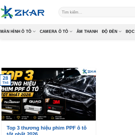
Skip
Tìm
to
kiếm:
content
MÀN HÌNH Ô TÔ
CAMERA Ô TÔ
ÂM THANH
ĐỘ ĐÈN
BỌC
28
Th5
Top 3 thương hiệu phim PPF ô tô
tốt nhất 2026