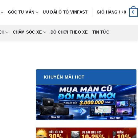
0
GÓC TƯ VẤN
ƯU ĐÃI Ô TÔ VINFAST
GIỎ HÀNG /
₫
0
CH
CHĂM SÓC XE
ĐỒ CHƠI THEO XE
TIN TỨC
KHUYẾN MÃI HOT