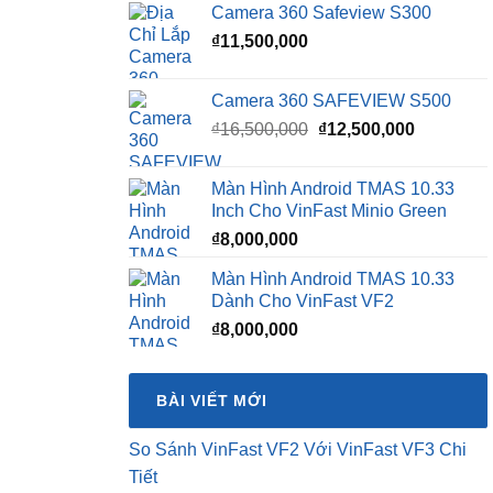
Camera 360 Safeview S300
₫
11,500,000
Camera 360 SAFEVIEW S500
Giá
Giá
₫
16,500,000
₫
12,500,000
gốc
hiện
là:
tại
Màn Hình Android TMAS 10.33
₫16,500,000.
là:
Inch Cho VinFast Minio Green
₫12,500,0
₫
8,000,000
Màn Hình Android TMAS 10.33
Dành Cho VinFast VF2
₫
8,000,000
BÀI VIẾT MỚI
So Sánh VinFast VF2 Với VinFast VF3 Chi
Tiết