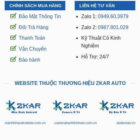
CHÍNH SÁCH MUA HÀNG
LIÊN HỆ TƯ VẤN
Bảo Mật Thông Tin
Zalo 1:
0949.60.3979
Đổi Trả Hàng
Zalo 2:
0987.801.029
Thanh Toán
Kỹ Thuật Có Kinh
Nghiệm
Vận Chuyển
Hỗ Trợ: 24/7
Bảo hành
WEBSITE THUỘC THƯƠNG HIỆU ZKAR AUTO
manhinhandroidoto.com.vn
camerahanhtrinhoto.com.vn
dodenoto.vn