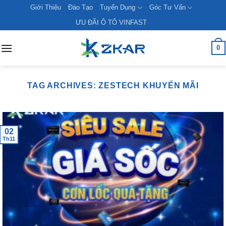
Skip
Giới Thiệu
Đào Tạo
Tuyển Dụng
Góc Tư Vấn
to
ƯU ĐÃI Ô TÔ VINFAST
content
0
TAG ARCHIVES:
ZESTECH KHUYẾN MÃI
02
Th11