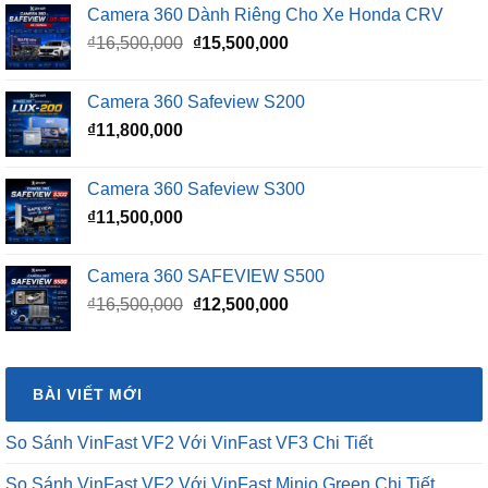
Camera 360 Dành Riêng Cho Xe Honda CRV
Giá
Giá
₫
16,500,000
₫
15,500,000
gốc
hiện
là:
tại
Camera 360 Safeview S200
₫16,500,000.
là:
₫
11,800,000
₫15,500,000.
Camera 360 Safeview S300
₫
11,500,000
Camera 360 SAFEVIEW S500
Giá
Giá
₫
16,500,000
₫
12,500,000
gốc
hiện
là:
tại
₫16,500,000.
là:
BÀI VIẾT MỚI
₫12,500,000.
So Sánh VinFast VF2 Với VinFast VF3 Chi Tiết
So Sánh VinFast VF2 Với VinFast Minio Green Chi Tiết