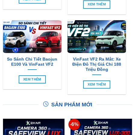
XEM THÊM
So Sánh Chi Tiết Baojun
VinFast VF2 Ra Mắt: Xe
E100 Và VinFast VF2
Điện Đô Thị Giá Chỉ 188
Triệu Đồng
XEM THÊM
XEM THÊM
SẢN PHẨM MỚI
-6%