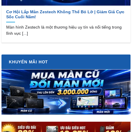
Cơ Hội Lắp Màn Zestech Không Thể Bỏ Lỡ | Giảm Giá Cực
Sốc Cuối Năm!
Màn hình Zestech là một thương hiệu uy tín và nổi tiếng trong
lĩnh vực [...]
KHUYẾN MÃI HOT