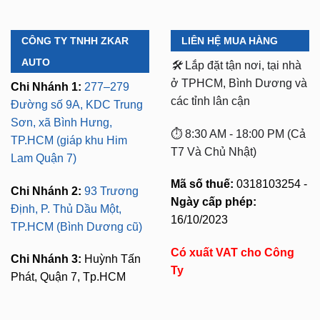
CÔNG TY TNHH ZKAR
LIÊN HỆ MUA HÀNG
AUTO
🛠️
Lắp đặt tận nơi, tại nhà
ở TPHCM, Bình Dương và
Chi Nhánh 1:
277–279
các tỉnh lân cận
Đường số 9A, KDC Trung
Sơn, xã Bình Hưng,
⏱️ 8:30 AM - 18:00 PM (Cả
TP.HCM (giáp khu Him
T7 Và Chủ Nhật)
Lam Quận 7)
Mã số thuế:
0318103254 -
Chi Nhánh 2:
93 Trương
Ngày cấp phép:
Định, P. Thủ Dầu Một,
16/10/2023
TP.HCM (Bình Dương cũ)
Có xuất VAT cho Công
Chi Nhánh 3:
Huỳnh Tấn
Ty
Phát, Quận 7, Tp.HCM