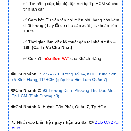
✅ Tới nâng cấp, lắp đặt tận nơi tại Tp.HCM và các
tỉnh lân cận
✅ Cam kết: Tư vấn tận nơi miễn phí, hàng hóa kém
chất lượng ( hay lỗi do nhà sản xuất ) => hoàn tiền
100%.
✅ Thời gian làm việc kỹ thuật gắn tại nhà từ:
8h –
18h (Cả T7 Và Chủ Nhật)
✅ Có xuất
hóa đơn VAT
cho Khách Hàng
🌐 Chi Nhánh 1:
277–279 Đường số 9A, KDC Trung Sơn,
xã Bình Hưng, TP.HCM (giáp khu Him Lam Quận 7)
🌐 Chi Nhánh 2:
93 Trương Định, Phường Thủ Dầu Một,
Tp.HCM (Bình Dương cũ)
🌐 Chi Nhánh 3:
Huỳnh Tấn Phát, Quận 7, Tp.HCM
📞 Nhấn vào
Liên hệ ngay nhận ưu đãi 👉
Zalo OA ZKar
Auto