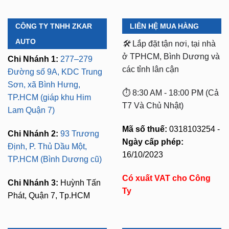
CÔNG TY TNHH ZKAR
LIÊN HỆ MUA HÀNG
AUTO
🛠️
Lắp đặt tận nơi, tại nhà
ở TPHCM, Bình Dương và
Chi Nhánh 1:
277–279
các tỉnh lân cận
Đường số 9A, KDC Trung
Sơn, xã Bình Hưng,
⏱️ 8:30 AM - 18:00 PM (Cả
TP.HCM (giáp khu Him
T7 Và Chủ Nhật)
Lam Quận 7)
Mã số thuế:
0318103254 -
Chi Nhánh 2:
93 Trương
Ngày cấp phép:
Định, P. Thủ Dầu Một,
16/10/2023
TP.HCM (Bình Dương cũ)
Có xuất VAT cho Công
Chi Nhánh 3:
Huỳnh Tấn
Ty
Phát, Quận 7, Tp.HCM