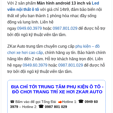
Với 2 sản phẩm
Màn hình android 13 inch và
Led
viền nội thất ô tô
với giá chỉ 14tr9, đảm bảo biến nội
thất xế yêu bạn thành 1 phòng hòa nhạc đầy sống
động và lung linh. Liên hệ
ngay
0949.60.3979
hoặc
0987.801.029
để được hỗ trợ
bởi đội ngũ kỹ thuật viên tận tâm.
ZKar Auto trung tâm chuyên cung cấp
phụ kiện – đồ
chơi xe hơi cao cấp
, chính hãng uy tín. Bảo hành chính
hãng lên đến 2 năm. Hỗ trợ khách hãng trọn đời. Liên
hệ ngay
0949.60.3979
hoặc
0987.801.029
để được hỗ
trợ bởi đội ngũ kỹ thuật viên tận tâm.
ĐỊA CHỈ TỚI TRUNG TÂM PHỤ KIỆN Ô TÔ -
ĐỒ CHƠI TRANG TRÍ XE HƠI ZKAR AUTO
☎
☎
Bấm vào để gọi Tổng Đài
Hotline 1:
0949 60
☎
3979
– Hotline 2:
0987 801 029