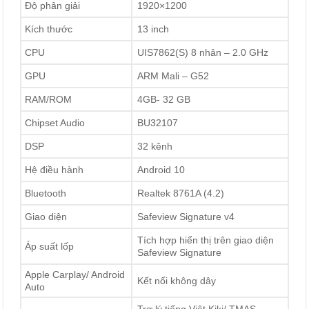
Độ phân giải
1920×1200
Kích thước
13 inch
CPU
UIS7862(S) 8 nhân – 2.0 GHz
GPU
ARM Mali – G52
RAM/ROM
4GB- 32 GB
Chipset Audio
BU32107
DSP
32 kênh
Hệ điều hành
Android 10
Bluetooth
Realtek 8761A (4.2)
Giao diện
Safeview Signature v4
Tích hợp hiển thị trên giao diện
Áp suất lốp
Safeview Signature
Apple Carplay/ Android
Kết nối không dây
Auto