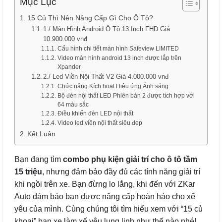
Mục Lục
15 Củ Thì Nên Nâng Cấp Gì Cho Ô Tô?
1./ Màn Hình Android Ô Tô 13 Inch FHD Giá
10.900.000 vnđ
Cấu hình chi tiết màn hình Safeview LIMITED
Video màn hình android 13 inch được lắp trên
Xpander
2./ Led Viền Nội Thất V2 Giá 4.000.000 vnđ
Chức năng Kích hoạt Hiệu ứng Ánh sáng
Bộ đèn nội thất LED Phiên bản 2 được tích hợp với
64 màu sắc
Điều khiển đèn LED nội thất
Video led viền nội thất siêu đẹp
Kết Luận
Bạn đang tìm
combo phụ kiện giải trí cho ô tô tầm
15 triệu
, nhưng đảm bảo đầy đủ các tính năng giải trí
khi ngồi trên xe. Bạn đừng lo lắng, khi đến với ZKar
Auto đảm bảo bạn được nâng cấp hoàn hảo cho xế
yêu của mình. Cùng chúng tôi tìm hiểu xem với “15 củ
khoai” bạn xe làm xế yêu lung linh như thế nào nhé!