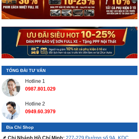
TỔNG ĐÀI TƯ VẤN
Hotline 1
0987.801.029
Hotline 2
0949.60.3979
Địa Chỉ Shop
📌 Chi Nhánh Hồ Chí Minh:
277-279 Đường số 9A, KDC