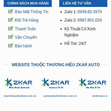
CHÍNH SÁCH MUA HÀNG
LIÊN HỆ TƯ VẤN
Bảo Mật Thông Tin
Zalo 1:
0949.60.3979
Đổi Trả Hàng
Zalo 2:
0987.801.029
Thanh Toán
Kỹ Thuật Có Kinh
Nghiệm
Vận Chuyển
Hỗ Trợ: 24/7
Bảo hành
WEBSITE THUỘC THƯƠNG HIỆU ZKAR AUTO
manhinhandroidoto.com.vn
camerahanhtrinhoto.com.vn
dodenoto.vn