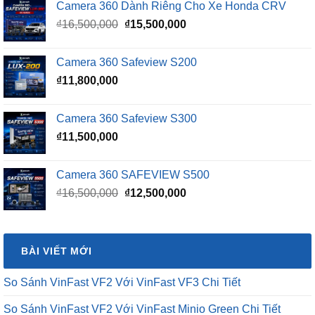
Camera 360 Dành Riêng Cho Xe Honda CRV
Giá
Giá
₫
16,500,000
₫
15,500,000
gốc
hiện
là:
tại
Camera 360 Safeview S200
₫16,500,000.
là:
₫
11,800,000
₫15,500,000.
Camera 360 Safeview S300
₫
11,500,000
Camera 360 SAFEVIEW S500
Giá
Giá
₫
16,500,000
₫
12,500,000
gốc
hiện
là:
tại
₫16,500,000.
là:
BÀI VIẾT MỚI
₫12,500,000.
So Sánh VinFast VF2 Với VinFast VF3 Chi Tiết
So Sánh VinFast VF2 Với VinFast Minio Green Chi Tiết