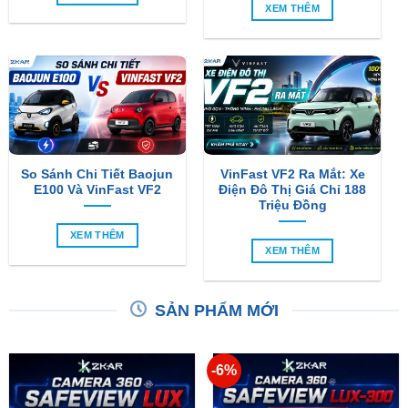
XEM THÊM
So Sánh Chi Tiết Baojun
VinFast VF2 Ra Mắt: Xe
E100 Và VinFast VF2
Điện Đô Thị Giá Chỉ 188
Triệu Đồng
XEM THÊM
XEM THÊM
SẢN PHẨM MỚI
-6%