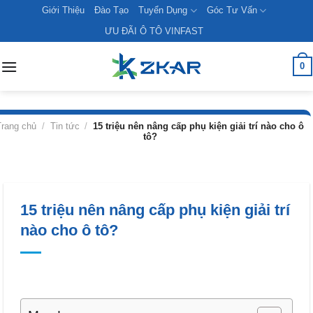
Skip
Giới Thiệu
Đào Tạo
Tuyển Dụng
Góc Tư Vấn
to
ƯU ĐÃI Ô TÔ VINFAST
content
0
Trang chủ
/
Tin tức
/
15 triệu nên nâng cấp phụ kiện giải trí nào cho ô
tô?
15 triệu nên nâng cấp phụ kiện giải trí
nào cho ô tô?