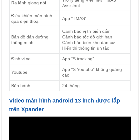
Trợ lý tiếng Việt Kiki/ TMAS
Ra lệnh giọng nói
Assistant
Điều khiển màn hình
App “TMAS”
qua điện thoại
Cảnh báo vị trí biển cấm
Bản đồ dẫn đường
Cảnh báo tốc độ giới hạn
thông minh
Cảnh báo biển khu dân cư
Hiển thị thông tin ùn tắc
Định vị xe
App “S tracking”
App “S Youtube” không quảng
Youtube
cáo
Bảo hành
24 tháng
Video màn hình android 13 inch được lắp
trên Xpander