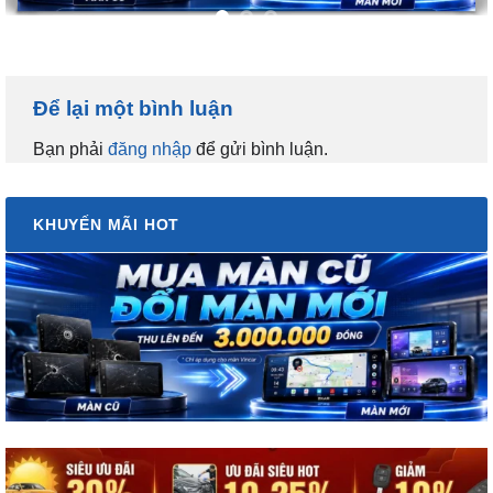
Để lại một bình luận
Bạn phải
đăng nhập
để gửi bình luận.
KHUYẾN MÃI HOT