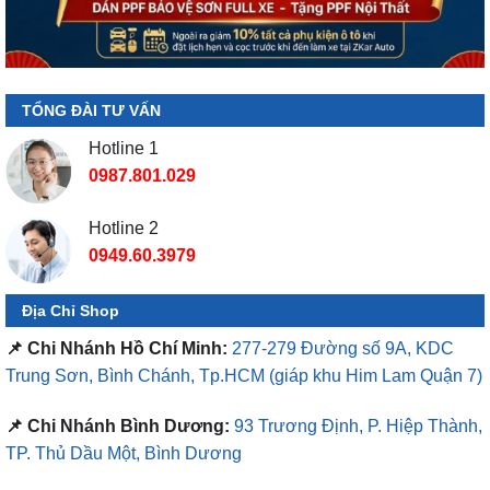
TỔNG ĐÀI TƯ VẤN
Hotline 1
0987.801.029
Hotline 2
0949.60.3979
Địa Chỉ Shop
📌 Chi Nhánh Hồ Chí Minh:
277-279 Đường số 9A, KDC
Trung Sơn, Bình Chánh, Tp.HCM
(giáp khu Him Lam Quận 7)
📌 Chi Nhánh Bình Dương:
93 Trương Định, P. Hiệp Thành,
TP. Thủ Dầu Một, Bình Dương