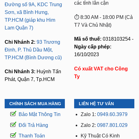
các tỉnh lân cận
Đường số 9A, KDC Trung
Sơn, xã Bình Hưng,
⏱️ 8:30 AM - 18:00 PM (Cả
TP.HCM (giáp khu Him
T7 Và Chủ Nhật)
Lam Quận 7)
Mã số thuế:
0318103254 -
Chi Nhánh 2:
93 Trương
Ngày cấp phép:
Định, P. Thủ Dầu Một,
16/10/2023
TP.HCM (Bình Dương cũ)
Có xuất VAT cho Công
Chi Nhánh 3:
Huỳnh Tấn
Ty
Phát, Quận 7, Tp.HCM
CHÍNH SÁCH MUA HÀNG
LIÊN HỆ TƯ VẤN
Bảo Mật Thông Tin
Zalo 1:
0949.60.3979
Đổi Trả Hàng
Zalo 2:
0987.801.029
Thanh Toán
Kỹ Thuật Có Kinh