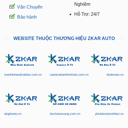
Nghiệm
Vận Chuyển
Hỗ Trợ: 24/7
Bảo hành
WEBSITE THUỘC THƯƠNG HIỆU ZKAR AUTO
manhinhandroidoto.com.vn
camerahanhtrinhoto.com.vn
dodenoto.vn
dogheoto.vn
dochoixesang.com.vn
phukienotovinfast.vn