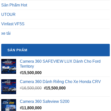
Sản Phẩm Hot
UTOUR
Vinfast VF5S
xe tải
SẢN PHẨM
Camera 360 SAFEVIEW LUX Dành Cho Ford
Territory
₫
15,500,000
Camera 360 Dành Riêng Cho Xe Honda CRV
Giá
Giá
₫
16,500,000
₫
15,500,000
gốc
hiện
là:
tại
Camera 360 Safeview S200
₫16,500,000.
là:
₫
11,800,000
₫15,500,000.