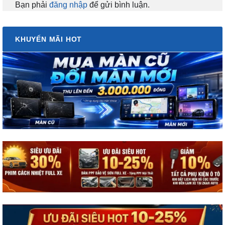
Bạn phải
đăng nhập
để gửi bình luận.
KHUYẾN MÃI HOT