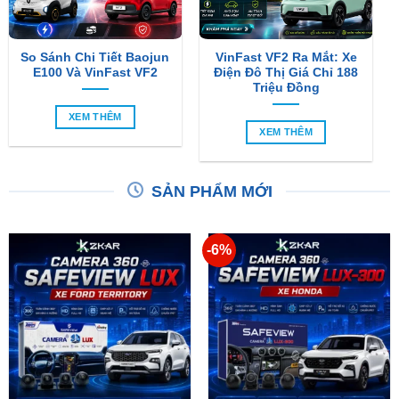
So Sánh Chi Tiết Baojun
VinFast VF2 Ra Mắt: Xe
E100 Và VinFast VF2
Điện Đô Thị Giá Chỉ 188
Triệu Đồng
XEM THÊM
XEM THÊM
SẢN PHẨM MỚI
-6%