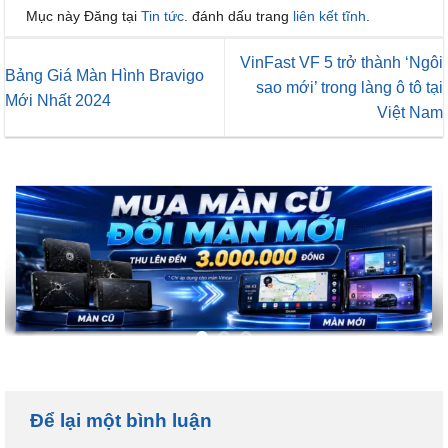
Mục này Đăng tại
Tin tức
. đánh dấu trang
liên kết tĩnh
.
VinFast VF 5 trở thành ‘Ngôi
Bảng Giá Màn Hình Bravigo
sao mới’ trong làng ô tô tại
Mới Nhất 2024
Việt Nam
Để lại một bình luận