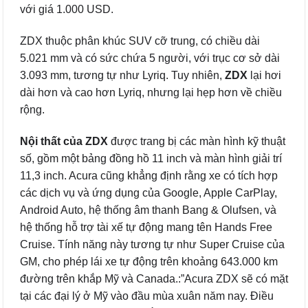
với giá 1.000 USD.
ZDX thuộc phân khúc SUV cỡ trung, có chiều dài
5.021 mm và có sức chứa 5 người, với trục cơ sở dài
3.093 mm, tương tự như Lyriq. Tuy nhiên,
ZDX
lại hơi
dài hơn và cao hơn Lyriq, nhưng lại hẹp hơn về chiều
rộng.
Nội thất của ZDX
được trang bị các màn hình kỹ thuật
số, gồm một bảng đồng hồ 11 inch và màn hình giải trí
11,3 inch. Acura cũng khẳng định rằng xe có tích hợp
các dịch vụ và ứng dụng của Google, Apple CarPlay,
Android Auto, hệ thống âm thanh Bang & Olufsen, và
hệ thống hỗ trợ tài xế tự động mang tên Hands Free
Cruise. Tính năng này tương tự như Super Cruise của
GM, cho phép lái xe tự động trên khoảng 643.000 km
đường trên khắp Mỹ và Canada.:”Acura ZDX sẽ có mặt
tại các đại lý ở Mỹ vào đầu mùa xuân năm nay. Điều