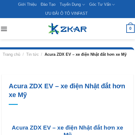
Skip
Giới Thiệu
Đào Tạo
Tuyển Dụng
Góc Tư Vấn
to
ƯU ĐÃI Ô TÔ VINFAST
content
0
Trang chủ
/
Tin tức
/
Acura ZDX EV – xe điện Nhật đắt hơn xe Mỹ
Acura ZDX EV – xe điện Nhật đắt hơn
xe Mỹ
Acura ZDX EV – xe điện Nhật đắt hơn xe
Mỹ