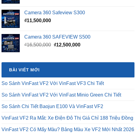
Camera 360 Safeview S300
₫
11,500,000
Camera 360 SAFEVIEW S500
Giá
Giá
₫
16,500,000
₫
12,500,000
gốc
hiện
là:
tại
₫16,500,000.
là:
BÀI VIẾT MỚI
₫12,500,000.
So Sánh VinFast VF2 Với VinFast VF3 Chi Tiết
So Sánh VinFast VF2 Với VinFast Minio Green Chi Tiết
So Sánh Chi Tiết Baojun E100 Và VinFast VF2
VinFast VF2 Ra Mắt: Xe Điện Đô Thị Giá Chỉ 188 Triệu Đồng
VinFast VF2 Có Mấy Màu? Bảng Màu Xe VF2 Mới Nhất 2026