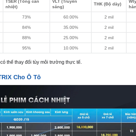
TSER (Tổng cản
VLT (Truyền
Wty
THK (Độ dày)
nhiệt)
sáng)
hà
73%
60.00%
2 mil
84%
35.00%
2 mil
88%
25.00%
2 mil
95%
10.00%
2 mil
ó thể thay đổi tùy môi trường thực tế.
TRIX Cho Ô Tô