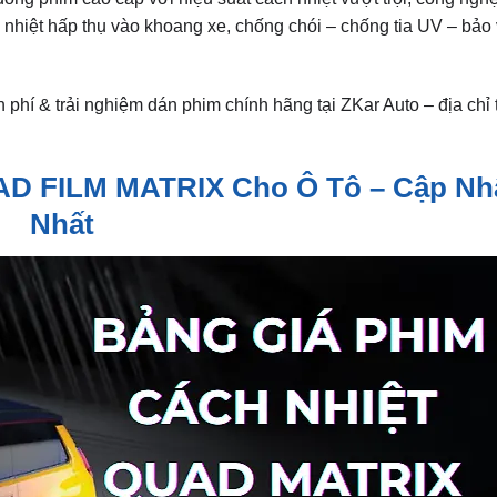
hiệt hấp thụ vào khoang xe, chống chói – chống tia UV – bảo v
phí & trải nghiệm dán phim chính hãng tại ZKar Auto – địa chỉ 
UAD FILM MATRIX Cho Ô Tô – Cập Nh
Nhất