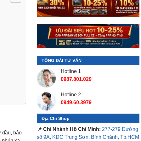
TỔNG ĐÀI TƯ VẤN
Hotline 1
0987.801.029
Hotline 2
0949.60.3979
Địa Chỉ Shop
📌 Chi Nhánh Hồ Chí Minh:
277-279 Đường
 đầu, bảo
số 9A, KDC Trung Sơn, Bình Chánh, Tp.HCM
ệ phún xạ