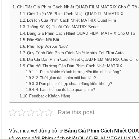
Chi Tiết Giá Phim Cách Nhiệt QUAD FILM MATRIX Cho Ô Tô 
Giới Thiệu Về Phim Cách Nhiệt QUAD FILM MATRIX
Lợi Ích Của Phim Cách Nhiệt MATRIX Quad Film
Thông Số Kỹ Thuật Của MATRIX Series
Bảng Giá Phim Cách Nhiệt QUAD FILM MATRIX Cho Ô Tô
Đặc Điểm Nổi Bật
Phù Hợp Với Xe Nào?
Quy Trình Dán Phim Cách Nhiệt Matrix Tại ZKar Auto
Địa Chỉ Dán Phim Cách Nhiệt QUAD FILM MATRIX Cho Ô Tô
Câu Hỏi Thường Gặp Dán Phim Cách Nhiệt MATRIX
1. Phim Matrix có ảnh hưởng đến tầm nhìn không?
2. Thời gian dán phim mất bao lâu?
3.Dán phim có hợp chuẩn đăng kiểm không?
4. Làm thế nào để bảo quản phim?
Feedback Khách Hàng
Rate this post
Vừa mua xe! đừng bỏ lỡ
Bảng Giá Phim Cách Nhiệt QUA
vệ xe trọn đời! Phim cách nhiệt QUAD FILM MEGALUX là dò