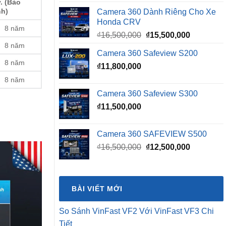
. (Bảo
nh)
Camera 360 Dành Riêng Cho Xe
Honda CRV
8 năm
Giá
Giá
₫
16,500,000
₫
15,500,000
gốc
hiện
8 năm
Camera 360 Safeview S200
là:
tại
8 năm
₫
11,800,000
₫16,500,000.
là:
₫15,500,0
8 năm
Camera 360 Safeview S300
₫
11,500,000
Camera 360 SAFEVIEW S500
Giá
Giá
₫
16,500,000
₫
12,500,000
gốc
hiện
là:
tại
₫16,500,000.
là:
BÀI VIẾT MỚI
₫12,500,0
So Sánh VinFast VF2 Với VinFast VF3 Chi
Tiết