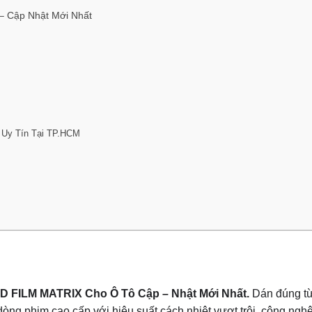
– Cập Nhật Mới Nhất
 Uy Tín Tại TP.HCM
D FILM MATRIX Cho Ô Tô Cập – Nhật Mới Nhất.
Dán đúng từ
ng phim cao cấp với hiệu suất cách nhiệt vượt trội, công ngh