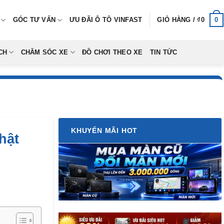
0
GÓC TƯ VẤN
ƯU ĐÃI Ô TÔ VINFAST
GIỎ HÀNG /
₫
0
CH
CHĂM SÓC XE
ĐỒ CHƠI THEO XE
TIN TỨC
KHUYẾN MÃI HOT
hật