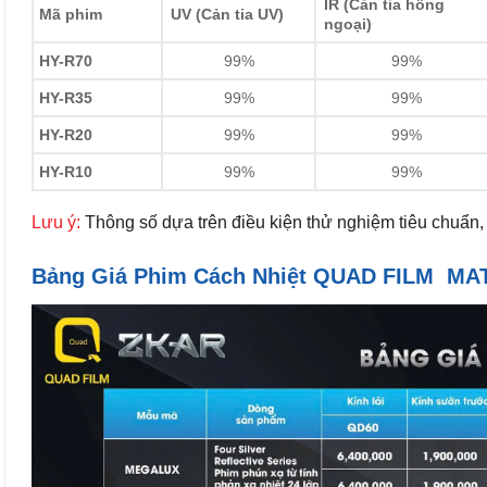
IR (Cản tia hồng
Mã phim
UV (Cản tia UV)
ngoại)
HY-R70
99%
99%
HY-R35
99%
99%
HY-R20
99%
99%
HY-R10
99%
99%
Lưu ý:
Thông số dựa trên điều kiện thử nghiệm tiêu chuẩn, c
Bảng Giá Phim Cách Nhiệt QUAD FILM MA