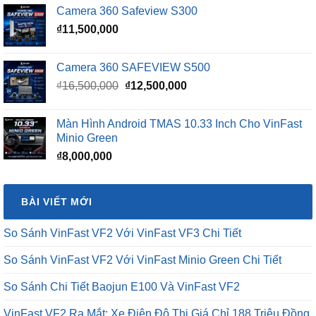
Camera 360 Safeview S300
₫
11,500,000
Camera 360 SAFEVIEW S500
Giá
Giá
₫
16,500,000
₫
12,500,000
gốc
hiện
là:
tại
Màn Hình Android TMAS 10.33 Inch Cho VinFast
₫16,500,000.
là:
Minio Green
₫12,500,000.
₫
8,000,000
BÀI VIẾT MỚI
So Sánh VinFast VF2 Với VinFast VF3 Chi Tiết
So Sánh VinFast VF2 Với VinFast Minio Green Chi Tiết
So Sánh Chi Tiết Baojun E100 Và VinFast VF2
VinFast VF2 Ra Mắt: Xe Điện Đô Thị Giá Chỉ 188 Triệu Đồng