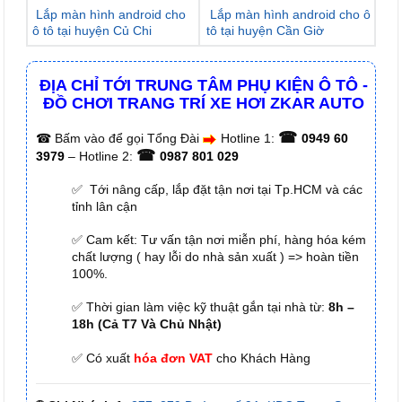
Lắp màn hình android cho
Lắp màn hình android cho ô
ô tô tại huyện Củ Chi
tô tại huyện Cần Giờ
ĐỊA CHỈ TỚI TRUNG TÂM PHỤ KIỆN Ô TÔ -
ĐỒ CHƠI TRANG TRÍ XE HƠI ZKAR AUTO
☎
☎
Bấm vào để gọi Tổng Đài
Hotline 1:
0949 60
☎
3979
– Hotline 2:
0987 801 029
✅ Tới nâng cấp, lắp đặt tận nơi tại Tp.HCM và các
tỉnh lân cận
✅ Cam kết: Tư vấn tận nơi miễn phí, hàng hóa kém
chất lượng ( hay lỗi do nhà sản xuất ) => hoàn tiền
100%.
✅ Thời gian làm việc kỹ thuật gắn tại nhà từ:
8h –
18h (Cả T7 Và Chủ Nhật)
✅ Có xuất
hóa đơn VAT
cho Khách Hàng