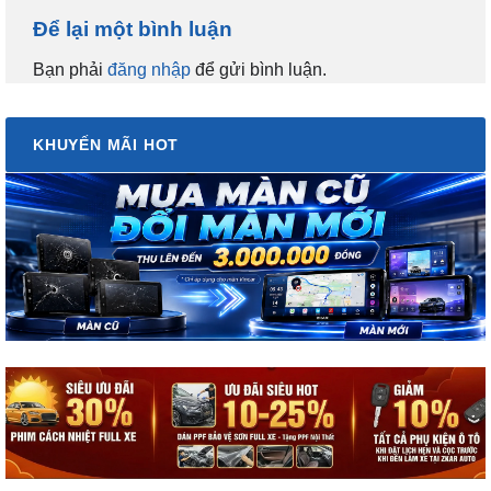
Để lại một bình luận
Bạn phải
đăng nhập
để gửi bình luận.
KHUYẾN MÃI HOT