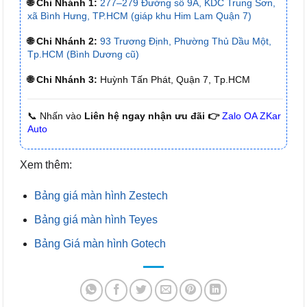
🌐 Chi Nhánh 1:
277–279 Đường số 9A, KDC Trung Sơn,
xã Bình Hưng, TP.HCM (giáp khu Him Lam Quận 7)
🌐 Chi Nhánh 2:
93 Trương Định, Phường Thủ Dầu Một,
Tp.HCM (Bình Dương cũ)
🌐 Chi Nhánh 3:
Huỳnh Tấn Phát, Quận 7, Tp.HCM
📞 Nhấn vào
Liên hệ ngay nhận ưu đãi 👉
Zalo OA ZKar
Auto
Xem thêm:
Bảng giá màn hình Zestech
Bảng giá màn hình Teyes
Bảng Giá màn hình Gotech