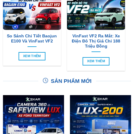
So Sánh Chi Tiết Baojun
VinFast VF2 Ra Mắt: Xe
E100 Và VinFast VF2
Điện Đô Thị Giá Chỉ 188
Triệu Đồng
XEM THÊM
XEM THÊM
SẢN PHẨM MỚI