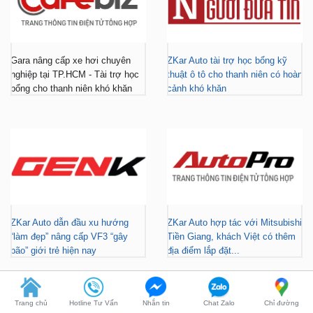
Gara nâng cấp xe hơi chuyên
ZKar Auto tài trợ học bổng kỹ
nghiệp tại TP.HCM - Tài trợ học
thuật ô tô cho thanh niên có hoàn
bổng cho thanh niên khó khăn
cảnh khó khăn
ZKar Auto dẫn đầu xu hướng
ZKar Auto hợp tác với Mitsubishi
“làm đẹp” nâng cấp VF3 “gây
Tiền Giang, khách Việt có thêm
bão” giới trẻ hiện nay
địa điểm lắp đặt...
Trang chủ
Hotline Tư Vấn
Nhắn tin
Chat Zalo
Chỉ đường