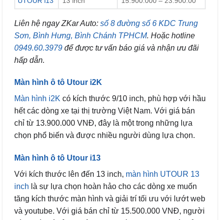
UTOUR i13
13 inch
15.900.000 – 23.900.00
Liên hệ ngay ZKar Auto:
số 8 đường số 6 KDC Trung
Sơn, Bình Hưng, Bình Chánh TPHCM
. Hoặc hotline
0949.60.3979
để được tư vấn báo giá và nhận ưu đãi
hấp dẫn.
Màn hình ô tô Utour i2K
Màn hình i2K
có kích thước 9/10 inch, phù hợp với hầu
hết các dòng xe tại thị trường Việt Nam. Với giá bán
chỉ từ 13.900.000 VNĐ, đây là một trong những lựa
chọn phổ biến và được nhiều người dùng lựa chọn.
Màn hình ô tô Utour i13
Với kích thước lên đến 13 inch,
màn hình UTOUR 13
inch
là sự lựa chọn hoàn hảo cho các dòng xe muốn
tăng kích thước màn hình và giải trí tối ưu với lướt web
và youtube. Với giá bán chỉ từ 15.500.000 VNĐ, người