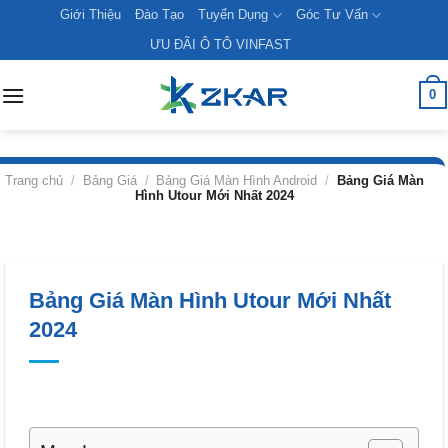
Skip
Giới Thiệu
Đào Tạo
Tuyển Dụng
Góc Tư Vấn
to
ƯU ĐÃI Ô TÔ VINFAST
content
0
Trang chủ
/
Bảng Giá
/
Bảng Giá Màn Hình Android
/
Bảng Giá Màn
Hình Utour Mới Nhất 2024
Bảng Giá Màn Hình Utour Mới Nhất
2024