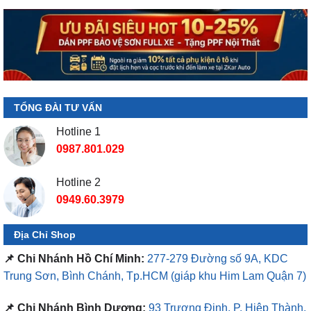
TỔNG ĐÀI TƯ VẤN
Hotline 1
0987.801.029
Hotline 2
0949.60.3979
Địa Chỉ Shop
📌 Chi Nhánh Hồ Chí Minh:
277-279 Đường số 9A, KDC
Trung Sơn, Bình Chánh, Tp.HCM
(giáp khu Him Lam Quận 7)
📌 Chi Nhánh Bình Dương:
93 Trương Định, P. Hiệp Thành,