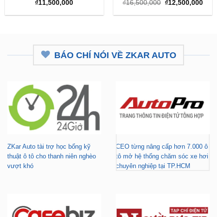
Giá
Giá
₫
11,500,000
₫
16,500,000
₫
12,500,000
gốc
hiện
là:
tại
₫16,500,000.
là:
₫12,
BÁO CHÍ NÓI VỀ ZKAR AUTO
ZKar Auto tài trợ học bổng kỹ
CEO từng nâng cấp hơn 7.000 ô
thuật ô tô cho thanh niên nghèo
tô mở hệ thống chăm sóc xe hơi
vượt khó
chuyên nghiệp tại TP.HCM