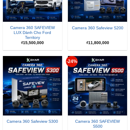
Camera 360 SAFEVIEW
Camera 360 Safeview S200
LUX Dành Cho Ford
Territory
₫
15,500,000
₫
11,800,000
-24%
Camera 360 SAFEVIEW
Camera 360 Safeview S300
S500