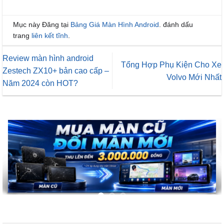
Mục này Đăng tại
Bảng Giá Màn Hình Android
. đánh dấu
trang
liên kết tĩnh
.
Review màn hình android
Tổng Hợp Phụ Kiện Cho Xe
Zestech ZX10+ bản cao cấp –
Volvo Mới Nhất
Năm 2024 còn HOT?