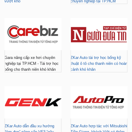
vượt khó
chuyên nghiệp tại TP.HCM
Gara nâng cấp xe hơi chuyên
ZKar Auto tài trợ học bổng kỹ
nghiệp tại TP.HCM - Tài trợ học
thuật ô tô cho thanh niên có hoàn
bổng cho thanh niên khó khăn
cảnh khó khăn
ZKar Auto dẫn đầu xu hướng
ZKar Auto hợp tác với Mitsubishi
“làm đẹp” nâng cấp VF3 “gây
Tiền Giang, khách Việt có thêm