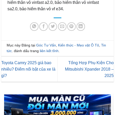
hiểm thân vỏ vinfast a2.0, bảo hiểm thân vỏ vinfast
sa2.0, bảo hiểm thân vỏ vf e34.
Mục này Đăng tại
Góc Tư Vấn
,
Kiến thức - Mẹo vặt Ô Tô
,
Tin
tức
. đánh dấu trang
liên kết tĩnh
.
Toyota Camry 2025 giá bao
Tổng Hợp Phụ Kiện Cho
nhiêu? Điểm nổi bật của xe là
Mitsubishi Xpander 2018 –
gì?
2025