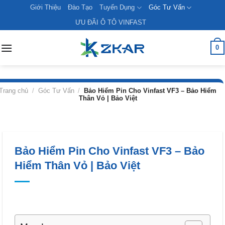
Skip
Giới Thiệu
Đào Tạo
Tuyển Dụng
Góc Tư Vấn
to
ƯU ĐÃI Ô TÔ VINFAST
content
0
Trang chủ
/
Góc Tư Vấn
/
Bảo Hiểm Pin Cho Vinfast VF3 – Bảo Hiểm
Thân Vỏ | Bảo Việt
Bảo Hiểm Pin Cho Vinfast VF3 – Bảo
Hiểm Thân Vỏ | Bảo Việt