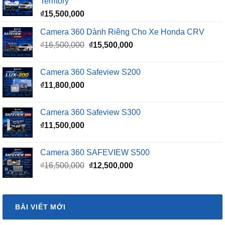
Territory
₫
15,500,000
Camera 360 Dành Riêng Cho Xe Honda CRV
Giá
Giá
₫
16,500,000
₫
15,500,000
gốc
hiện
là:
tại
Camera 360 Safeview S200
₫16,500,000.
là:
₫
11,800,000
₫15,500,000.
Camera 360 Safeview S300
₫
11,500,000
Camera 360 SAFEVIEW S500
Giá
Giá
₫
16,500,000
₫
12,500,000
gốc
hiện
là:
tại
₫16,500,000.
là:
BÀI VIẾT MỚI
₫12,500,000.