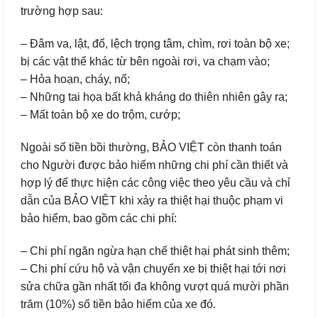
trường hợp sau:
– Đâm va, lật, đổ, lệch trọng tâm, chìm, rơi toàn bộ xe;
bị các vật thể khác từ bên ngoài rơi, va chạm vào;
– Hỏa hoạn, cháy, nổ;
– Những tai họa bất khả kháng do thiên nhiên gây ra;
– Mất toàn bộ xe do trộm, cướp;
Ngoài số tiền bồi thường, BẢO VIỆT còn thanh toán
cho Người được bảo hiểm những chi phí cần thiết và
hợp lý để thực hiện các công việc theo yêu cầu và chỉ
dẫn của BẢO VIỆT khi xảy ra thiệt hại thuộc phạm vi
bảo hiểm, bao gồm các chi phí:
– Chi phí ngăn ngừa hạn chế thiệt hại phát sinh thêm;
– Chi phí cứu hộ và vận chuyển xe bị thiệt hại tới nơi
sửa chữa gần nhất tối đa không vượt quá mười phần
trăm (10%) số tiền bảo hiểm của xe đó.