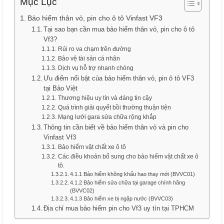
Mục Lục
Bảo hiểm thân vỏ, pin cho ô tô Vinfast VF3
Tại sao bạn cần mua bảo hiểm thân vỏ, pin cho ô tô
Vf3?
Rủi ro va chạm trên đường
Bảo vệ tài sản cá nhân
Dịch vụ hỗ trợ nhanh chóng
Ưu điểm nổi bật của bảo hiểm thân vỏ, pin ô tô VF3
tại Bảo Việt
Thương hiệu uy tín và đáng tin cậy
Quá trình giải quyết bồi thường thuận tiện
Mạng lưới gara sửa chữa rộng khắp
Thông tin cần biết về bảo hiểm thân vỏ và pin cho
Vinfast Vf3
Bảo hiểm vật chất xe ô tô
Các điều khoản bổ sung cho bảo hiểm vật chất xe ô
tô.
4.1.1 Bảo hiểm không khấu hao thay mới (BVVC01)
4.1.2 Bảo hiểm sửa chữa tại garage chính hãng
(BVVC02)
4.1.3 Bảo hiểm xe bị ngập nước (BVVC03)
Địa chỉ mua bảo hiểm pin cho Vf3 uy tín tại TPHCM