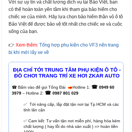
Với sự uy tín và chất lượng dịch vụ tại Bảo Việt, bạn
có thể hoàn toàn yên tâm khi tham gia bảo hiểm cho
chiếc xe của mình. Hãy lựa chọn bảo hiểm thân vỏ ô tô
Bảo Việt để được bảo vệ tốt nhất cho chiếc xe và cuộc
sống của bạn.
👉
Xem thêm:
Tổng hợp phụ kiện cho VF3 nên trang
bị khi mới lấy xe về
ĐỊA CHỈ TỚI TRUNG TÂM PHỤ KIỆN Ô TÔ -
ĐỒ CHƠI TRANG TRÍ XE HƠI ZKAR AUTO
☎
☎
Bấm vào để gọi Tổng Đài
Hotline 1:
0949 60
☎
3979
– Hotline 2:
0987 801 029
✅ Tới nâng cấp, lắp đặt tận nơi tại Tp.HCM và các
tỉnh lân cận
✅ Cam kết: Tư vấn tận nơi miễn phí, hàng hóa kém
chất lượng ( hay lỗi do nhà sản xuất ) => hoàn tiền
100%.