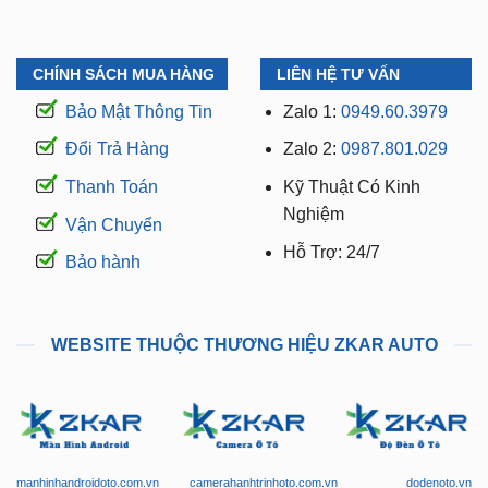
CHÍNH SÁCH MUA HÀNG
LIÊN HỆ TƯ VẤN
Bảo Mật Thông Tin
Zalo 1:
0949.60.3979
Đổi Trả Hàng
Zalo 2:
0987.801.029
Thanh Toán
Kỹ Thuật Có Kinh
Nghiệm
Vận Chuyển
Hỗ Trợ: 24/7
Bảo hành
WEBSITE THUỘC THƯƠNG HIỆU ZKAR AUTO
manhinhandroidoto.com.vn
camerahanhtrinhoto.com.vn
dodenoto.vn