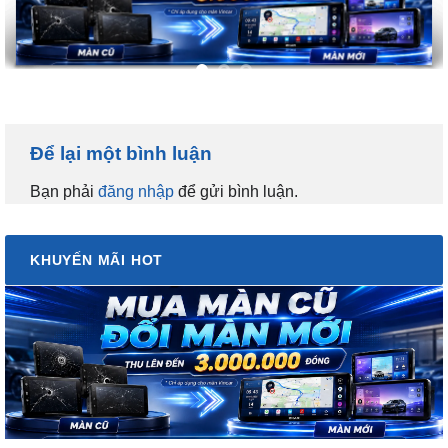
Để lại một bình luận
Bạn phải
đăng nhập
để gửi bình luận.
KHUYẾN MÃI HOT