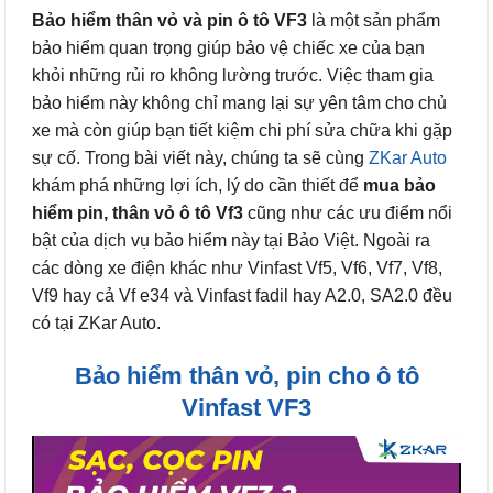
Bảo hiểm thân vỏ và pin ô tô VF3
là một sản phẩm
bảo hiểm quan trọng giúp bảo vệ chiếc xe của bạn
khỏi những rủi ro không lường trước. Việc tham gia
bảo hiểm này không chỉ mang lại sự yên tâm cho chủ
xe mà còn giúp bạn tiết kiệm chi phí sửa chữa khi gặp
sự cố. Trong bài viết này, chúng ta sẽ cùng
ZKar Auto
khám phá những lợi ích, lý do cần thiết để
mua bảo
hiểm pin, thân vỏ ô tô Vf3
cũng như các ưu điểm nổi
bật của dịch vụ bảo hiểm này tại Bảo Việt. Ngoài ra
các dòng xe điện khác như Vinfast Vf5, Vf6, Vf7, Vf8,
Vf9 hay cả Vf e34 và Vinfast fadil hay A2.0, SA2.0 đều
có tại ZKar Auto.
Bảo hiểm thân vỏ, pin cho ô tô
Vinfast VF3