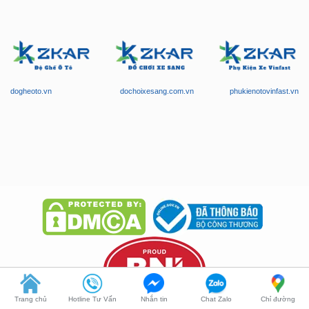
dogheoto.vn
dochoixesang.com.vn
phukienotovinfast.vn
Trang chủ
Hotline Tư Vấn
Nhắn tin
Chat Zalo
Chỉ đường