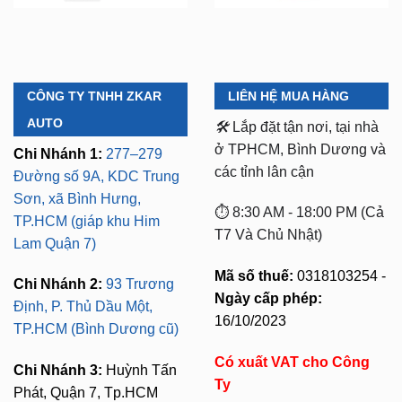
CÔNG TY TNHH ZKAR
LIÊN HỆ MUA HÀNG
AUTO
🛠️
Lắp đặt tận nơi, tại nhà
ở TPHCM, Bình Dương và
Chi Nhánh 1:
277–279
các tỉnh lân cận
Đường số 9A, KDC Trung
Sơn, xã Bình Hưng,
⏱️ 8:30 AM - 18:00 PM (Cả
TP.HCM (giáp khu Him
T7 Và Chủ Nhật)
Lam Quận 7)
Mã số thuế:
0318103254 -
Chi Nhánh 2:
93 Trương
Ngày cấp phép:
Định, P. Thủ Dầu Một,
16/10/2023
TP.HCM (Bình Dương cũ)
Có xuất VAT cho Công
Chi Nhánh 3:
Huỳnh Tấn
Ty
Phát, Quận 7, Tp.HCM