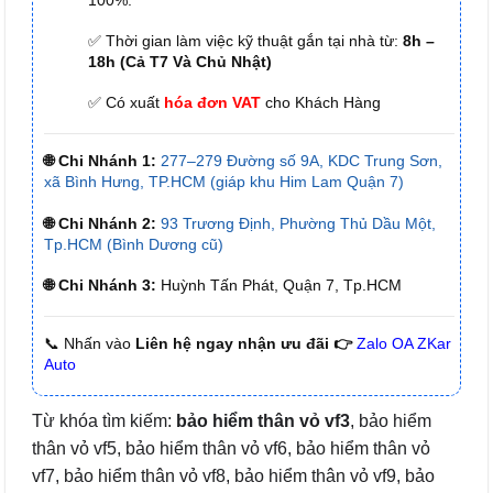
✅ Thời gian làm việc kỹ thuật gắn tại nhà từ:
8h –
18h (Cả T7 Và Chủ Nhật)
✅ Có xuất
hóa đơn VAT
cho Khách Hàng
🌐 Chi Nhánh 1:
277–279 Đường số 9A, KDC Trung Sơn,
xã Bình Hưng, TP.HCM (giáp khu Him Lam Quận 7)
🌐 Chi Nhánh 2:
93 Trương Định, Phường Thủ Dầu Một,
Tp.HCM (Bình Dương cũ)
🌐 Chi Nhánh 3:
Huỳnh Tấn Phát, Quận 7, Tp.HCM
📞 Nhấn vào
Liên hệ ngay nhận ưu đãi 👉
Zalo OA ZKar
Auto
Từ khóa tìm kiếm:
bảo hiểm thân vỏ vf3
, bảo hiểm
thân vỏ vf5, bảo hiểm thân vỏ vf6, bảo hiểm thân vỏ
vf7, bảo hiểm thân vỏ vf8, bảo hiểm thân vỏ vf9, bảo