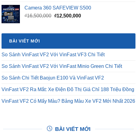
Camera 360 SAFEVIEW S500
Giá
Giá
₫
16,500,000
₫
12,500,000
gốc
hiện
là:
tại
₫16,500,000.
là:
BÀI VIẾT MỚI
₫12,500,000.
So Sánh VinFast VF2 Với VinFast VF3 Chi Tiết
So Sánh VinFast VF2 Với VinFast Minio Green Chi Tiết
So Sánh Chi Tiết Baojun E100 Và VinFast VF2
VinFast VF2 Ra Mắt: Xe Điện Đô Thị Giá Chỉ 188 Triệu Đồng
VinFast VF2 Có Mấy Màu? Bảng Màu Xe VF2 Mới Nhất 2026
BÀI VIẾT MỚI