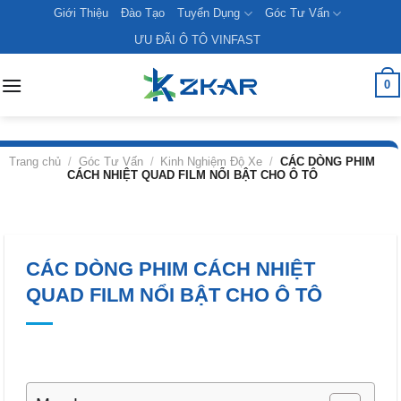
Skip
Giới Thiệu
Đào Tạo
Tuyển Dụng
Góc Tư Vấn
to
ƯU ĐÃI Ô TÔ VINFAST
content
0
Trang chủ
/
Góc Tư Vấn
/
Kinh Nghiệm Độ Xe
/
CÁC DÒNG PHIM
CÁCH NHIỆT QUAD FILM NỔI BẬT CHO Ô TÔ
CÁC DÒNG PHIM CÁCH NHIỆT
QUAD FILM NỔI BẬT CHO Ô TÔ