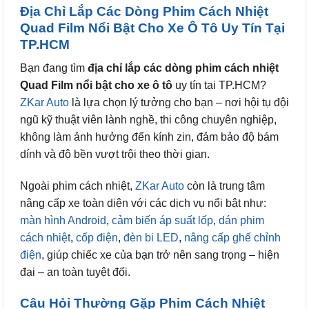
Địa Chỉ Lắp Các Dòng Phim Cách Nhiệt
Quad Film Nổi Bật Cho Xe Ô Tô Uy Tín Tại
TP.HCM
Bạn đang tìm
địa chỉ lắp các dòng phim cách nhiệt
Quad Film nổi bật cho xe ô tô
uy tín tại TP.HCM?
ZKar Auto
là lựa chọn lý tưởng cho bạn – nơi hội tụ đội
ngũ kỹ thuật viên lành nghề, thi công chuyên nghiệp,
không làm ảnh hưởng đến kính zin, đảm bảo độ bám
dính và độ bền vượt trội theo thời gian.
Ngoài phim cách nhiệt,
ZKar Auto
còn là trung tâm
nâng cấp xe toàn diện với các dịch vụ nổi bật như:
màn hình Android
,
cảm biến áp suất lốp
,
dán phim
cách nhiệt
,
cốp điện
,
đèn bi LED
,
nâng cấp ghế chỉnh
điện
, giúp chiếc xe của bạn trở nên sang trọng – hiện
đại – an toàn tuyệt đối.
Câu Hỏi Thường Gặp Phim Cách Nhiệt