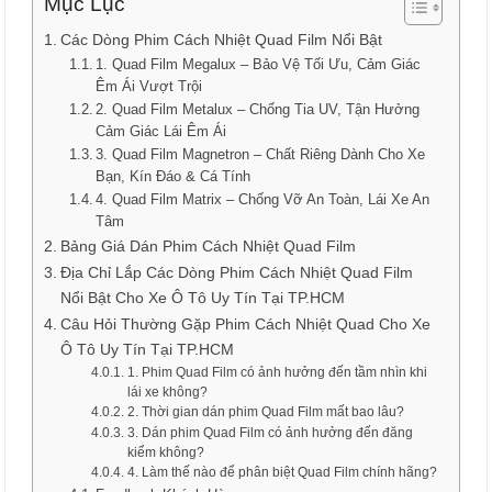
Mục Lục
Các Dòng Phim Cách Nhiệt Quad Film Nổi Bật
1. Quad Film Megalux – Bảo Vệ Tối Ưu, Cảm Giác
Êm Ái Vượt Trội
2. Quad Film Metalux – Chống Tia UV, Tận Hưởng
Cảm Giác Lái Êm Ái
3. Quad Film Magnetron – Chất Riêng Dành Cho Xe
Bạn, Kín Đáo & Cá Tính
4. Quad Film Matrix – Chống Vỡ An Toàn, Lái Xe An
Tâm
Bảng Giá Dán Phim Cách Nhiệt Quad Film
Địa Chỉ Lắp Các Dòng Phim Cách Nhiệt Quad Film
Nổi Bật Cho Xe Ô Tô Uy Tín Tại TP.HCM
Câu Hỏi Thường Gặp Phim Cách Nhiệt Quad Cho Xe
Ô Tô Uy Tín Tại TP.HCM
1. Phim Quad Film có ảnh hưởng đến tầm nhìn khi
lái xe không?
2. Thời gian dán phim Quad Film mất bao lâu?
3. Dán phim Quad Film có ảnh hưởng đến đăng
kiểm không?
4. Làm thế nào để phân biệt Quad Film chính hãng?