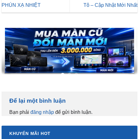
PHÚN XẠ NHIỆT
Tô – Cập Nhật Mới Nhất
Để lại một bình luận
Bạn phải
đăng nhập
để gửi bình luận.
KHUYẾN MÃI HOT