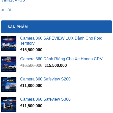
Vinfast VF5S
xe tải
SẢN PHẨM
Camera 360 SAFEVIEW LUX Dành Cho Ford
Territory
₫
15,500,000
Camera 360 Dành Riêng Cho Xe Honda CRV
Giá
Giá
₫
16,500,000
₫
15,500,000
gốc
hiện
là:
tại
Camera 360 Safeview S200
₫16,500,000.
là:
₫
11,800,000
₫15,500,000.
Camera 360 Safeview S300
₫
11,500,000