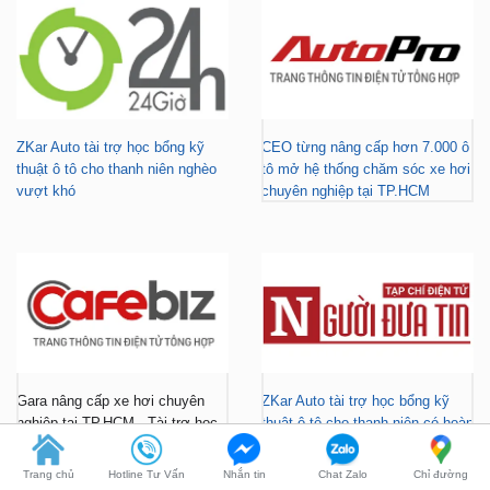
ZKar Auto tài trợ học bổng kỹ
CEO từng nâng cấp hơn 7.000 ô
thuật ô tô cho thanh niên nghèo
tô mở hệ thống chăm sóc xe hơi
vượt khó
chuyên nghiệp tại TP.HCM
Gara nâng cấp xe hơi chuyên
ZKar Auto tài trợ học bổng kỹ
nghiệp tại TP.HCM - Tài trợ học
thuật ô tô cho thanh niên có hoàn
bổng cho thanh niên khó khăn
cảnh khó khăn
Trang chủ
Hotline Tư Vấn
Nhắn tin
Chat Zalo
Chỉ đường