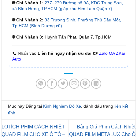
🌐 Chi Nhánh 1:
277–279 Đường số 9A, KDC Trung Sơn,
xã Bình Hưng, TP.HCM (giáp khu Him Lam Quận 7)
🌐 Chi Nhánh 2:
93 Trương Định, Phường Thủ Dầu Một,
Tp.HCM (Bình Dương cũ)
🌐 Chi Nhánh 3:
Huỳnh Tấn Phát, Quận 7, Tp.HCM
📞 Nhấn vào
Liên hệ ngay nhận ưu đãi 👉
Zalo OA ZKar
Auto
Mục này Đăng tại
Kinh Nghiệm Độ Xe
. đánh dấu trang
liên kết
tĩnh
.
LỢI ÍCH PHIM CÁCH NHIỆT
Bảng Giá Phim Cách Nhiệt
QUAD FILM CHO XE Ô TÔ –
QUAD FILM METALUX Cho Ô