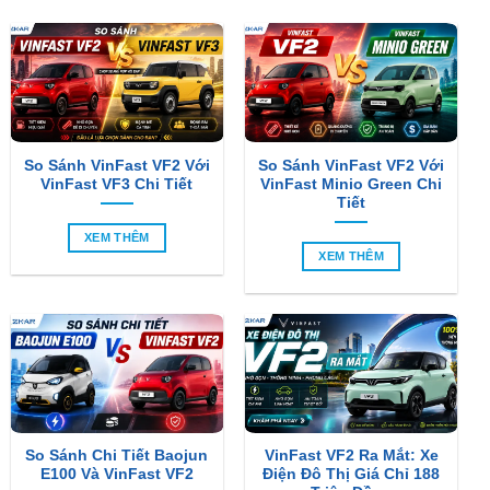
So Sánh VinFast VF2 Với
So Sánh VinFast VF2 Với
VinFast VF3 Chi Tiết
VinFast Minio Green Chi
Tiết
XEM THÊM
XEM THÊM
So Sánh Chi Tiết Baojun
VinFast VF2 Ra Mắt: Xe
E100 Và VinFast VF2
Điện Đô Thị Giá Chỉ 188