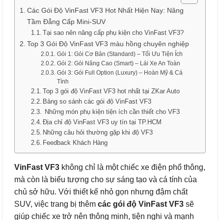
Các Gói Độ VinFast VF3 Hot Nhất Hiện Nay: Nâng
Tầm Đẳng Cấp Mini-SUV
Tại sao nên nâng cấp phụ kiện cho VinFast VF3?
Top 3 Gói Độ VinFast VF3 màu hồng chuyên nghiệp
Gói 1: Gói Cơ Bản (Standard) – Tối Ưu Tiện Ích
Gói 2: Gói Nâng Cao (Smart) – Lái Xe An Toàn
Gói 3: Gói Full Option (Luxury) – Hoàn Mỹ & Cá
Tính
Top 3 gói độ VinFast VF3 hot nhất tại ZKar Auto
Bảng so sánh các gói độ VinFast VF3
Những món phụ kiện tiện ích cần thiết cho VF3
Địa chỉ độ VinFast VF3 uy tín tại TP.HCM
Những câu hỏi thường gặp khi độ VF3
Feedback Khách Hàng
VinFast VF3
không chỉ là một chiếc xe điện phổ thông,
mà còn là biểu tượng cho sự sáng tạo và cá tính của
chủ sở hữu. Với thiết kế nhỏ gọn nhưng đậm chất
SUV, việc trang bị thêm
các gói độ VinFast VF3
sẽ
giúp chiếc xe trở nên thông minh, tiện nghi và mạnh