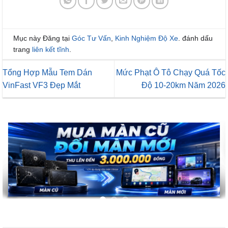
Mục này Đăng tại
Góc Tư Vấn
,
Kinh Nghiệm Độ Xe
. đánh dấu
trang
liên kết tĩnh
.
Tổng Hợp Mẫu Tem Dán
Mức Phạt Ô Tô Chạy Quá Tốc
VinFast VF3 Đẹp Mắt
Độ 10-20km Năm 2026