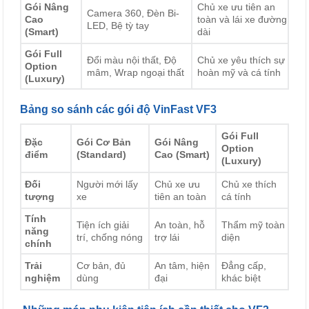
Gói Nâng
Chủ xe ưu tiên an
Camera 360, Đèn Bi-
Cao
toàn và lái xe đường
LED, Bệ tỳ tay
(Smart)
dài
Gói Full
Đổi màu nội thất, Độ
Chủ xe yêu thích sự
Option
mâm, Wrap ngoại thất
hoàn mỹ và cá tính
(Luxury)
Bảng so sánh các gói độ VinFast VF3
Gói Full
Đặc
Gói Cơ Bản
Gói Nâng
Option
điểm
(Standard)
Cao (Smart)
(Luxury)
Đối
Người mới lấy
Chủ xe ưu
Chủ xe thích
tượng
xe
tiên an toàn
cá tính
Tính
Tiện ích giải
An toàn, hỗ
Thẩm mỹ toàn
năng
trí, chống nóng
trợ lái
diện
chính
Trải
Cơ bản, đủ
An tâm, hiện
Đẳng cấp,
nghiệm
dùng
đại
khác biệt