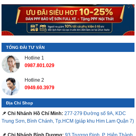
TỔNG ĐÀI TƯ VẤN
Hotline 1
0987.801.029
Hotline 2
0949.60.3979
Địa Chỉ Shop
📌 Chi Nhánh Hồ Chí Minh:
277-279 Đường số 9A, KDC
Trung Sơn, Bình Chánh, Tp.HCM
(giáp khu Him Lam Quận 7)
📌 Chi Nhánh Bình Dương:
93 Trương Định, P. Hiệp Thành,