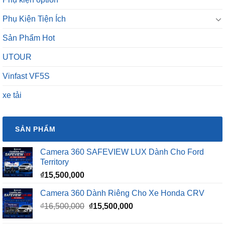
Phụ Kiện Tiện Ích
Sản Phẩm Hot
UTOUR
Vinfast VF5S
xe tải
SẢN PHẨM
Camera 360 SAFEVIEW LUX Dành Cho Ford
Territory
₫
15,500,000
Camera 360 Dành Riêng Cho Xe Honda CRV
Giá
Giá
₫
16,500,000
₫
15,500,000
gốc
hiện