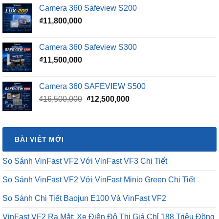
là:
tại
Camera 360 Safeview S200
₫16,500,000.
là:
₫
11,800,000
₫15,500,000.
Camera 360 Safeview S300
₫
11,500,000
Camera 360 SAFEVIEW S500
Giá
Giá
₫
16,500,000
₫
12,500,000
gốc
hiện
là:
tại
₫16,500,000.
là:
BÀI VIẾT MỚI
₫12,500,000.
So Sánh VinFast VF2 Với VinFast VF3 Chi Tiết
So Sánh VinFast VF2 Với VinFast Minio Green Chi Tiết
So Sánh Chi Tiết Baojun E100 Và VinFast VF2
VinFast VF2 Ra Mắt: Xe Điện Đô Thị Giá Chỉ 188 Triệu Đồng