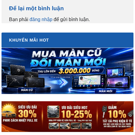
Để lại một bình luận
Bạn phải
đăng nhập
để gửi bình luận.
KHUYẾN MÃI HOT