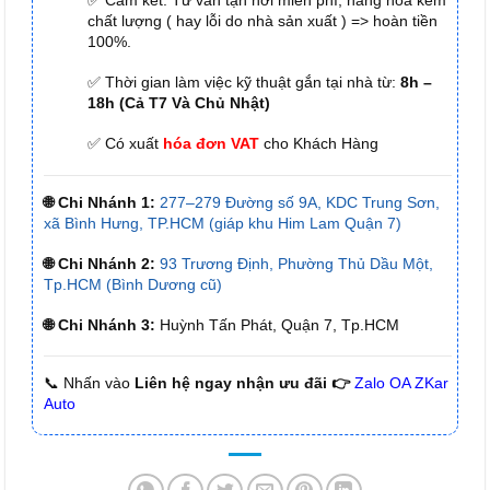
✅ Cam kết: Tư vấn tận nơi miễn phí, hàng hóa kém
chất lượng ( hay lỗi do nhà sản xuất ) => hoàn tiền
100%.
✅ Thời gian làm việc kỹ thuật gắn tại nhà từ:
8h –
18h (Cả T7 Và Chủ Nhật)
✅ Có xuất
hóa đơn VAT
cho Khách Hàng
🌐 Chi Nhánh 1:
277–279 Đường số 9A, KDC Trung Sơn,
xã Bình Hưng, TP.HCM (giáp khu Him Lam Quận 7)
🌐 Chi Nhánh 2:
93 Trương Định, Phường Thủ Dầu Một,
Tp.HCM (Bình Dương cũ)
🌐 Chi Nhánh 3:
Huỳnh Tấn Phát, Quận 7, Tp.HCM
📞 Nhấn vào
Liên hệ ngay nhận ưu đãi 👉
Zalo OA ZKar
Auto