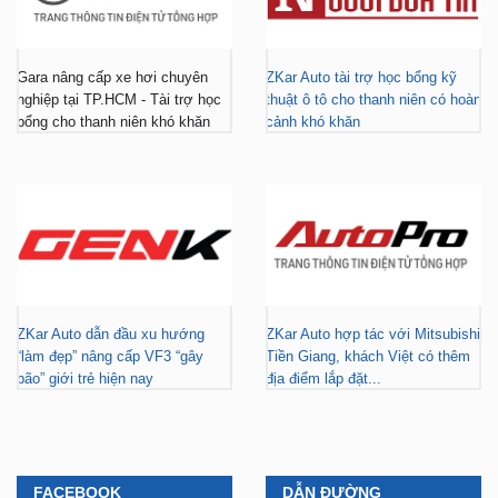
Gara nâng cấp xe hơi chuyên
ZKar Auto tài trợ học bổng kỹ
nghiệp tại TP.HCM - Tài trợ học
thuật ô tô cho thanh niên có hoàn
bổng cho thanh niên khó khăn
cảnh khó khăn
ZKar Auto dẫn đầu xu hướng
ZKar Auto hợp tác với Mitsubishi
“làm đẹp” nâng cấp VF3 “gây
Tiền Giang, khách Việt có thêm
bão” giới trẻ hiện nay
địa điểm lắp đặt...
FACEBOOK
DẪN ĐƯỜNG