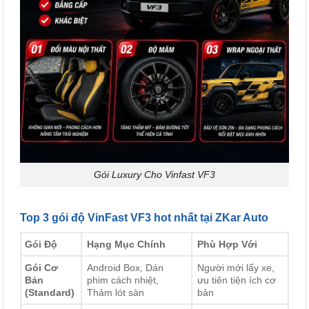
Gói Luxury Cho Vinfast VF3
Top 3 gói độ VinFast VF3 hot nhất tại ZKar Auto
Gói Độ
Hạng Mục Chính
Phù Hợp Với
Gói Cơ
Android Box, Dán
Người mới lấy xe,
Bản
phim cách nhiệt,
ưu tiên tiện ích cơ
(Standard)
Thảm lót sàn
bản