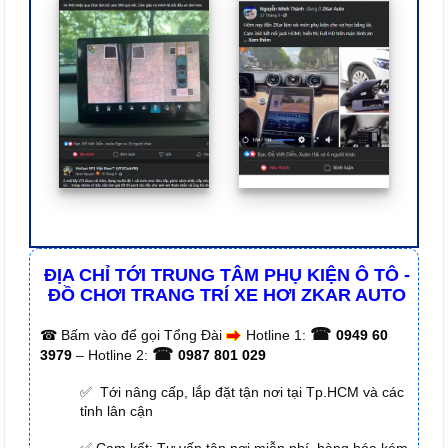
ĐỊA CHỈ TỚI TRUNG TÂM PHỤ KIỆN Ô TÔ -
ĐỒ CHƠI TRANG TRÍ XE HƠI ZKAR AUTO
☎
☎
Bấm vào để gọi Tổng Đài
Hotline 1:
0949 60
☎
3979
– Hotline 2:
0987 801 029
✅ Tới nâng cấp, lắp đặt tận nơi tại Tp.HCM và các
tỉnh lân cận