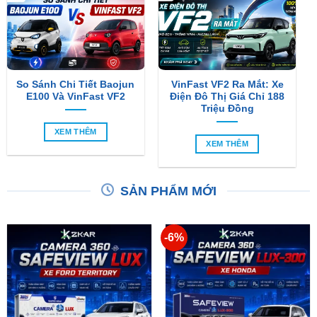
So Sánh Chi Tiết Baojun
VinFast VF2 Ra Mắt: Xe
E100 Và VinFast VF2
Điện Đô Thị Giá Chỉ 188
Triệu Đồng
XEM THÊM
XEM THÊM
SẢN PHẨM MỚI
-6%