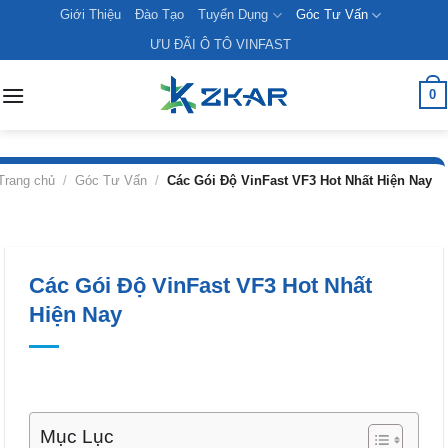
Skip
Giới Thiệu
Đào Tạo
Tuyển Dụng
Góc Tư Vấn
to
ƯU ĐÃI Ô TÔ VINFAST
content
0
Trang chủ
/
Góc Tư Vấn
/
Các Gói Độ VinFast VF3 Hot Nhất Hiện Nay
Các Gói Độ VinFast VF3 Hot Nhất
Hiện Nay
Mục Lục