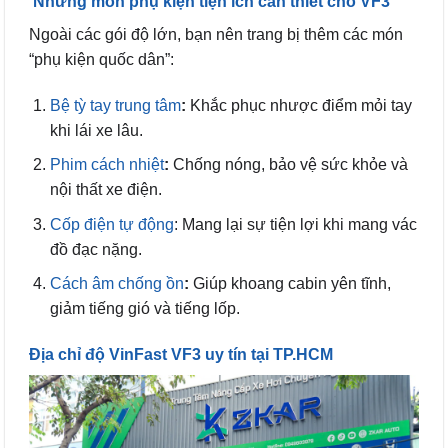
Những món phụ kiện tiện ích cần thiết cho VF3
Ngoài các gói độ lớn, bạn nên trang bị thêm các món
“phụ kiện quốc dân”:
Bệ tỳ tay trung tâm
:
Khắc phục nhược điểm mỏi tay
khi lái xe lâu.
Phim cách nhiệt
:
Chống nóng, bảo vệ sức khỏe và
nội thất xe điện.
Cốp điện tự động
: Mang lại sự tiện lợi khi mang vác
đồ đạc nặng.
Cách âm chống ồn
:
Giúp khoang cabin yên tĩnh,
giảm tiếng gió và tiếng lốp.
Địa chỉ độ VinFast VF3 uy tín tại TP.HCM