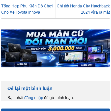
Tổng Hợp Phụ Kiện Đồ Chơi
Chi tiết Honda City Hatchback
Cho Xe Toyota Innova
2024 vừa ra mắt
Để lại một bình luận
Bạn phải
đăng nhập
để gửi bình luận.