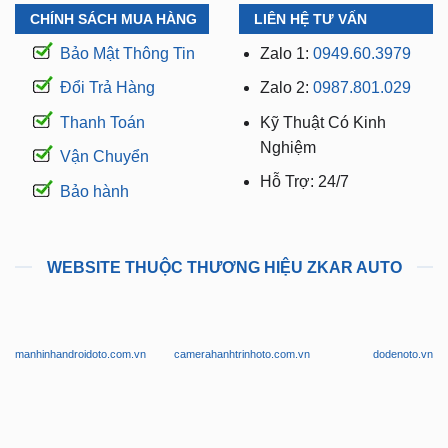
CHÍNH SÁCH MUA HÀNG
LIÊN HỆ TƯ VẤN
Bảo Mật Thông Tin
Zalo 1:
0949.60.3979
Đổi Trả Hàng
Zalo 2:
0987.801.029
Thanh Toán
Kỹ Thuật Có Kinh
Nghiệm
Vận Chuyển
Hỗ Trợ: 24/7
Bảo hành
WEBSITE THUỘC THƯƠNG HIỆU ZKAR AUTO
manhinhandroidoto.com.vn
camerahanhtrinhoto.com.vn
dodenoto.vn