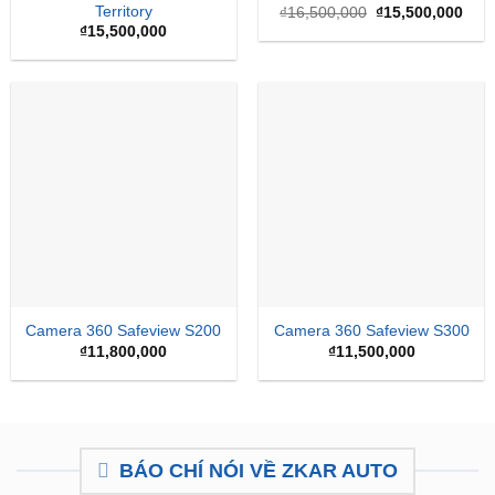
Territory
Giá
Giá
₫
16,500,000
₫
15,500,000
gốc
hiện
₫
15,500,000
là:
tại
₫16,500,000.
là:
₫15,
Camera 360 Safeview S200
Camera 360 Safeview S300
₫
11,800,000
₫
11,500,000
BÁO CHÍ NÓI VỀ ZKAR AUTO