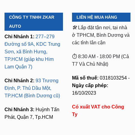
CÔNG TY TNHH ZKAR
LIÊN HỆ MUA HÀNG
AUTO
🛠️
Lắp đặt tận nơi, tại nhà
ở TPHCM, Bình Dương và
Chi Nhánh 1:
277–279
các tỉnh lân cận
Đường số 9A, KDC Trung
Sơn, xã Bình Hưng,
⏱️ 8:30 AM - 18:00 PM (Cả
TP.HCM (giáp khu Him
T7 Và Chủ Nhật)
Lam Quận 7)
Mã số thuế:
0318103254 -
Chi Nhánh 2:
93 Trương
Ngày cấp phép:
Định, P. Thủ Dầu Một,
16/10/2023
TP.HCM (Bình Dương cũ)
Có xuất VAT cho Công
Chi Nhánh 3:
Huỳnh Tấn
Ty
Phát, Quận 7, Tp.HCM