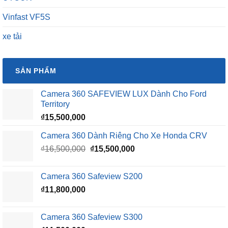
Vinfast VF5S
xe tải
SẢN PHẨM
Camera 360 SAFEVIEW LUX Dành Cho Ford
Territory
₫
15,500,000
Camera 360 Dành Riêng Cho Xe Honda CRV
Giá
Giá
₫
16,500,000
₫
15,500,000
gốc
hiện
là:
tại
Camera 360 Safeview S200
₫16,500,000.
là:
₫
11,800,000
₫15,500,000.
Camera 360 Safeview S300