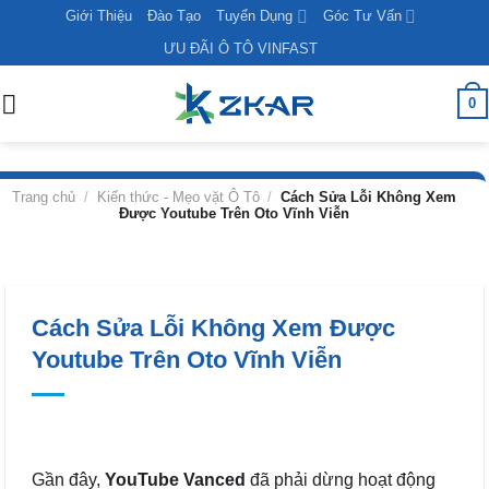
Skip
Giới Thiệu
Đào Tạo
Tuyển Dụng
Góc Tư Vấn
to
ƯU ĐÃI Ô TÔ VINFAST
content
0
Trang chủ
/
Kiến thức - Mẹo vặt Ô Tô
/
Cách Sửa Lỗi Không Xem
Được Youtube Trên Oto Vĩnh Viễn
Cách Sửa Lỗi Không Xem Được
Youtube Trên Oto Vĩnh Viễn
Gần đây,
YouTube Vanced
đã phải dừng hoạt động