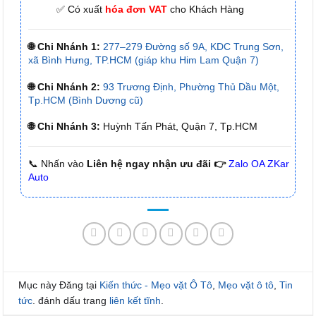
✅ Có xuất
hóa đơn VAT
cho Khách Hàng
🌐 Chi Nhánh 1:
277–279 Đường số 9A, KDC Trung Sơn,
xã Bình Hưng, TP.HCM (giáp khu Him Lam Quận 7)
🌐 Chi Nhánh 2:
93 Trương Định, Phường Thủ Dầu Một,
Tp.HCM (Bình Dương cũ)
🌐 Chi Nhánh 3:
Huỳnh Tấn Phát, Quận 7, Tp.HCM
📞 Nhấn vào
Liên hệ ngay nhận ưu đãi 👉
Zalo OA ZKar
Auto
Mục này Đăng tại
Kiến thức - Mẹo vặt Ô Tô
,
Mẹo vặt ô tô
,
Tin
tức
. đánh dấu trang
liên kết tĩnh
.