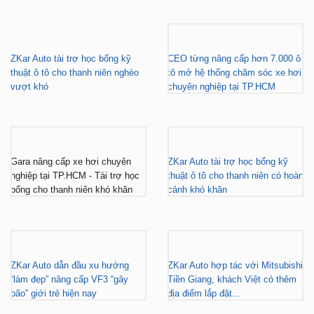
ZKar Auto tài trợ học bổng kỹ
CEO từng nâng cấp hơn 7.000 ô
thuật ô tô cho thanh niên nghèo
tô mở hệ thống chăm sóc xe hơi
vượt khó
chuyên nghiệp tại TP.HCM
Gara nâng cấp xe hơi chuyên
ZKar Auto tài trợ học bổng kỹ
nghiệp tại TP.HCM - Tài trợ học
thuật ô tô cho thanh niên có hoàn
bổng cho thanh niên khó khăn
cảnh khó khăn
ZKar Auto dẫn đầu xu hướng
ZKar Auto hợp tác với Mitsubishi
“làm đẹp” nâng cấp VF3 “gây
Tiền Giang, khách Việt có thêm
bão” giới trẻ hiện nay
địa điểm lắp đặt...