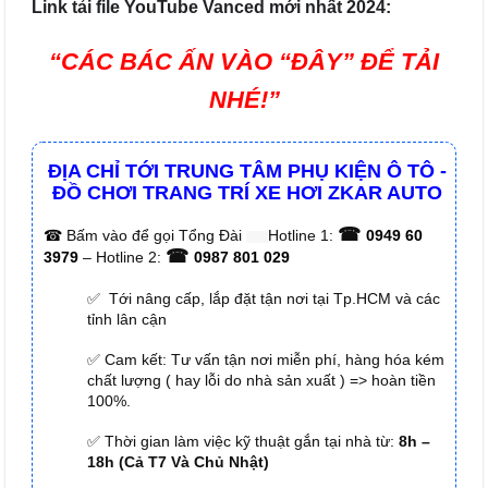
Link tải file YouTube Vanced mới nhất 2024:
“CÁC BÁC ẤN VÀO “ĐÂY” ĐỂ TẢI
NHÉ!”
ĐỊA CHỈ TỚI TRUNG TÂM PHỤ KIỆN Ô TÔ -
ĐỒ CHƠI TRANG TRÍ XE HƠI ZKAR AUTO
☎
☎
Bấm vào để gọi Tổng Đài
Hotline 1:
0949 60
☎
3979
– Hotline 2:
0987 801 029
✅ Tới nâng cấp, lắp đặt tận nơi tại Tp.HCM và các
tỉnh lân cận
✅ Cam kết: Tư vấn tận nơi miễn phí, hàng hóa kém
chất lượng ( hay lỗi do nhà sản xuất ) => hoàn tiền
100%.
✅ Thời gian làm việc kỹ thuật gắn tại nhà từ:
8h –
18h (Cả T7 Và Chủ Nhật)