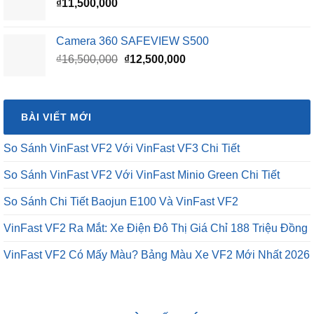
₫
11,500,000
Camera 360 SAFEVIEW S500
Giá
Giá
₫
16,500,000
₫
12,500,000
gốc
hiện
là:
tại
₫16,500,000.
là:
BÀI VIẾT MỚI
₫12,500,000.
So Sánh VinFast VF2 Với VinFast VF3 Chi Tiết
So Sánh VinFast VF2 Với VinFast Minio Green Chi Tiết
So Sánh Chi Tiết Baojun E100 Và VinFast VF2
VinFast VF2 Ra Mắt: Xe Điện Đô Thị Giá Chỉ 188 Triệu Đồng
VinFast VF2 Có Mấy Màu? Bảng Màu Xe VF2 Mới Nhất 2026