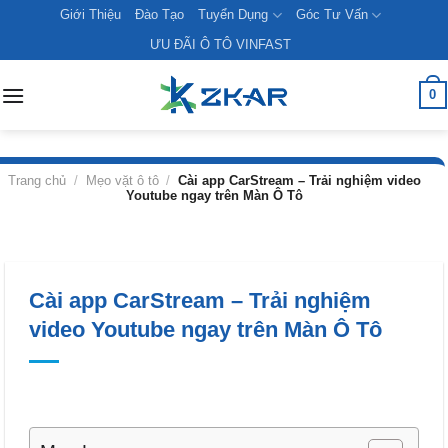
Skip
Giới Thiệu
Đào Tạo
Tuyển Dụng
Góc Tư Vấn
to
ƯU ĐÃI Ô TÔ VINFAST
content
0
Trang chủ
/
Mẹo vặt ô tô
/
Cài app CarStream – Trải nghiệm video
Youtube ngay trên Màn Ô Tô
Cài app CarStream – Trải nghiệm
video Youtube ngay trên Màn Ô Tô