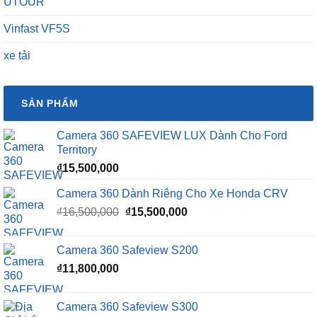
UTOUR
Vinfast VF5S
xe tải
SẢN PHẨM
Camera 360 SAFEVIEW LUX Dành Cho Ford
Territory
₫
15,500,000
Camera 360 Dành Riêng Cho Xe Honda CRV
Giá
Giá
₫
16,500,000
₫
15,500,000
gốc
hiện
là:
tại
Camera 360 Safeview S200
₫16,500,000.
là:
₫
11,800,000
₫15,500,000.
Camera 360 Safeview S300