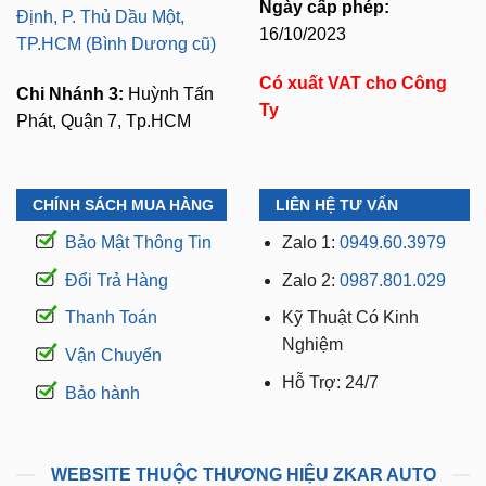
Ngày cấp phép:
Định, P. Thủ Dầu Một,
16/10/2023
TP.HCM (Bình Dương cũ)
Có xuất VAT cho Công
Chi Nhánh 3:
Huỳnh Tấn
Ty
Phát, Quận 7, Tp.HCM
CHÍNH SÁCH MUA HÀNG
LIÊN HỆ TƯ VẤN
Bảo Mật Thông Tin
Zalo 1:
0949.60.3979
Đổi Trả Hàng
Zalo 2:
0987.801.029
Thanh Toán
Kỹ Thuật Có Kinh
Nghiệm
Vận Chuyển
Hỗ Trợ: 24/7
Bảo hành
WEBSITE THUỘC THƯƠNG HIỆU ZKAR AUTO