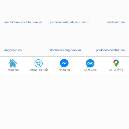
manhinhandroidoto.com.vn
camerahanhtrinhoto.com.vn
dodenoto.vn
dogheoto.vn
dochoixesang.com.vn
phukienotovinfast.vn
Trang chủ
Hotline Tư Vấn
Nhắn tin
Chat Zalo
Chỉ đường