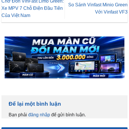
Chờ Đón VinFast Limo Green:
So Sánh Vinfast Minio Green
Xe MPV 7 Chỗ Điện Đầu Tiên
Với Vinfast VF3
Của Việt Nam
Để lại một bình luận
Bạn phải
đăng nhập
để gửi bình luận.