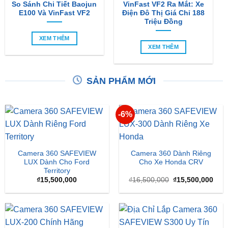
So Sánh Chi Tiết Baojun
VinFast VF2 Ra Mắt: Xe
E100 Và VinFast VF2
Điện Đô Thị Giá Chỉ 188
Triệu Đồng
XEM THÊM
XEM THÊM
SẢN PHẨM MỚI
-6%
Camera 360 SAFEVIEW
Camera 360 Dành Riêng
LUX Dành Cho Ford
Cho Xe Honda CRV
Territory
Giá
Giá
₫
15,500,000
₫
16,500,000
₫
15,500,000
gốc
hiện
là:
tại
₫16,500,000.
là:
₫15,