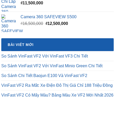
₫
11,500,000
Camera 360 SAFEVIEW S500
Giá
Giá
₫
16,500,000
₫
12,500,000
gốc
hiện
là:
tại
₫16,500,000.
là:
BÀI VIẾT MỚI
₫12,500,000.
So Sánh VinFast VF2 Với VinFast VF3 Chi Tiết
So Sánh VinFast VF2 Với VinFast Minio Green Chi Tiết
So Sánh Chi Tiết Baojun E100 Và VinFast VF2
VinFast VF2 Ra Mắt: Xe Điện Đô Thị Giá Chỉ 188 Triệu Đồng
VinFast VF2 Có Mấy Màu? Bảng Màu Xe VF2 Mới Nhất 2026