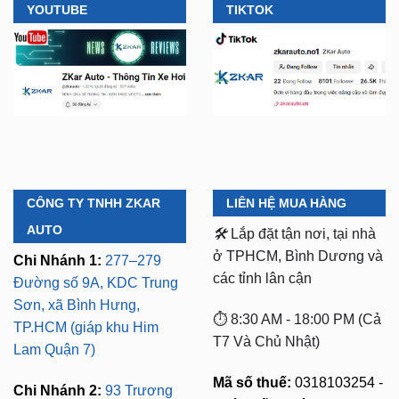
YOUTUBE
TIKTOK
CÔNG TY TNHH ZKAR
LIÊN HỆ MUA HÀNG
AUTO
🛠️
Lắp đặt tận nơi, tại nhà
ở TPHCM, Bình Dương và
Chi Nhánh 1:
277–279
các tỉnh lân cận
Đường số 9A, KDC Trung
Sơn, xã Bình Hưng,
⏱️ 8:30 AM - 18:00 PM (Cả
TP.HCM (giáp khu Him
T7 Và Chủ Nhật)
Lam Quận 7)
Mã số thuế:
0318103254 -
Chi Nhánh 2:
93 Trương