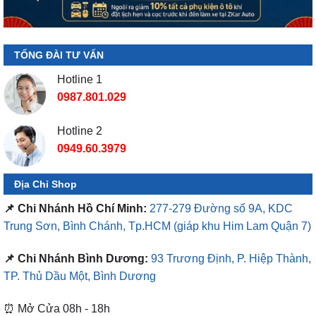
TỔNG ĐÀI TƯ VẤN
Hotline 1
0987.801.029
Hotline 2
0949.60.3979
Địa Chỉ Shop
📌 Chi Nhánh Hồ Chí Minh:
277-279 Đường số 9A, KDC
Trung Sơn, Bình Chánh, Tp.HCM
(giáp khu Him Lam Quận 7)
📌 Chi Nhánh Bình Dương:
93 Trương Định, P. Hiệp Thành,
TP. Thủ Dầu Một, Bình Dương
⏰ Mở Cửa 08h - 18h