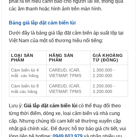
phát ra tín hiệu cảnh báo cho người lái xe, thông qua
các âm thanh hoặc hình ảnh trên màn hình.
Bảng giá lắp đặt cảm biến lùi
Dưới đây là bảng giá lắp đặt cảm biến áp suất lốp tại
Việt Nam của một số thương hiệu nổi tiếng:
LOẠI SẢN
HÃNG SẢN
GIÁ KHOẢNG
PHẨM
PHẨM
TỪ (ĐỒNG)
Cảm biến lùi 4
CAREUD, ICAR,
1.300.000 -
mắt các hãng
VIETMAP, TPMS
2.200.000
Cảm biến lùi 8
CAREUD, ICAR,
2.200.000 -
mắt các hãng
VIETMAP, TPMS
3.200.000
Lưu ý:
Giá lắp đặt cảm biến lùi
có thể thay đổi theo
từng thời điểm, dòng xe, loại cảm biến và nhà cung
cấp. Nhưng chúng tôi cam kết sẽ thường xuyên cập
nhật giá chính xác. Để được hỗ trợ báo giá chi tiết, vui
lòng liên hệ hotline:
0949.603.979
và nhận nhiều ưu