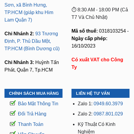
Sơn, xã Bình Hưng,
⏱️ 8:30 AM - 18:00 PM (Cả
TP.HCM (giáp khu Him
T7 Và Chủ Nhật)
Lam Quận 7)
Mã số thuế:
0318103254 -
Chi Nhánh 2:
93 Trương
Ngày cấp phép:
Định, P. Thủ Dầu Một,
16/10/2023
TP.HCM (Bình Dương cũ)
Có xuất VAT cho Công
Chi Nhánh 3:
Huỳnh Tấn
Ty
Phát, Quận 7, Tp.HCM
CHÍNH SÁCH MUA HÀNG
LIÊN HỆ TƯ VẤN
Bảo Mật Thông Tin
Zalo 1:
0949.60.3979
Đổi Trả Hàng
Zalo 2:
0987.801.029
Thanh Toán
Kỹ Thuật Có Kinh
Nghiệm