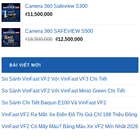
Camera 360 Safeview S300
₫
11,500,000
Camera 360 SAFEVIEW S500
Giá
Giá
₫
16,500,000
₫
12,500,000
gốc
hiện
là:
tại
₫16,500,000.
là:
BÀI VIẾT MỚI
₫12,500,000.
So Sánh VinFast VF2 Với VinFast VF3 Chi Tiết
So Sánh VinFast VF2 Với VinFast Minio Green Chi Tiết
So Sánh Chi Tiết Baojun E100 Và VinFast VF2
VinFast VF2 Ra Mắt: Xe Điện Đô Thị Giá Chỉ 188 Triệu Đồng
VinFast VF2 Có Mấy Màu? Bảng Màu Xe VF2 Mới Nhất 2026