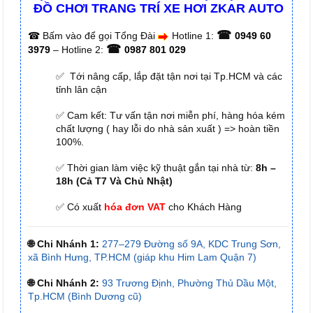
ĐỒ CHƠI TRANG TRÍ XE HƠI ZKAR AUTO
☎
☎
Bấm vào để gọi Tổng Đài
Hotline 1:
0949 60
☎
3979
– Hotline 2:
0987 801 029
✅ Tới nâng cấp, lắp đặt tận nơi tại Tp.HCM và các
tỉnh lân cận
✅ Cam kết: Tư vấn tận nơi miễn phí, hàng hóa kém
chất lượng ( hay lỗi do nhà sản xuất ) => hoàn tiền
100%.
✅ Thời gian làm việc kỹ thuật gắn tại nhà từ:
8h –
18h (Cả T7 Và Chủ Nhật)
✅ Có xuất
hóa đơn VAT
cho Khách Hàng
🌐 Chi Nhánh 1:
277–279 Đường số 9A, KDC Trung Sơn,
xã Bình Hưng, TP.HCM (giáp khu Him Lam Quận 7)
🌐 Chi Nhánh 2:
93 Trương Định, Phường Thủ Dầu Một,
Tp.HCM (Bình Dương cũ)