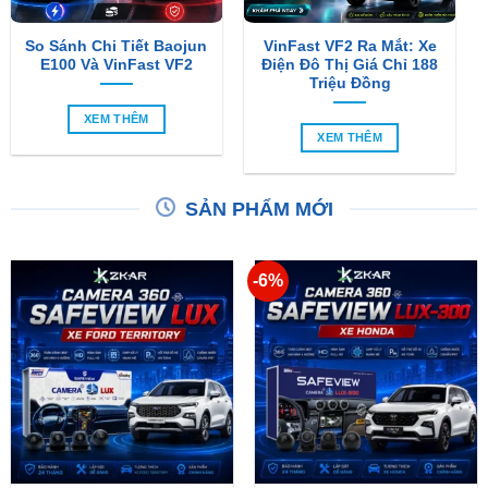
So Sánh Chi Tiết Baojun
VinFast VF2 Ra Mắt: Xe
E100 Và VinFast VF2
Điện Đô Thị Giá Chỉ 188
Triệu Đồng
XEM THÊM
XEM THÊM
SẢN PHẨM MỚI
-6%