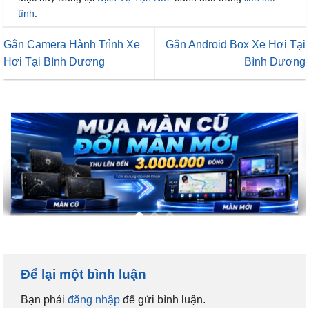
tĩnh
.
Gắn Camera Hành Trình Xe
Gắn Android Box Xe Hơi Tại
Hơi Tại Bình Dương
Bình Dương
Để lại một bình luận
Bạn phải
đăng nhập
để gửi bình luận.