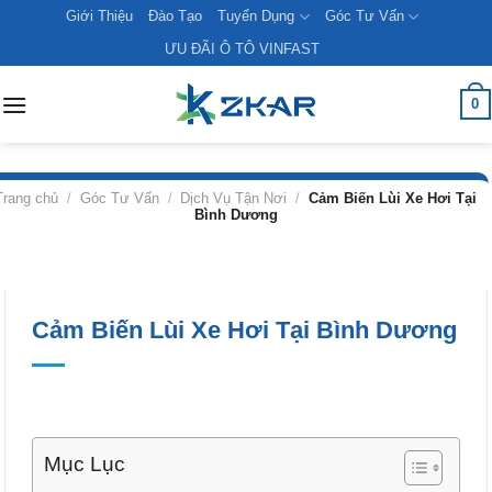
Skip
Giới Thiệu
Đào Tạo
Tuyển Dụng
Góc Tư Vấn
to
ƯU ĐÃI Ô TÔ VINFAST
content
0
Trang chủ
/
Góc Tư Vấn
/
Dịch Vụ Tận Nơi
/
Cảm Biến Lùi Xe Hơi Tại
Bình Dương
Cảm Biến Lùi Xe Hơi Tại Bình Dương
Mục Lục