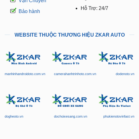
Vận Chuyển
Hỗ Trợ: 24/7
Bảo hành
WEBSITE THUỘC THƯƠNG HIỆU ZKAR AUTO
manhinhandroidoto.com.vn
camerahanhtrinhoto.com.vn
dodenoto.vn
dogheoto.vn
dochoixesang.com.vn
phukienotovinfast.vn