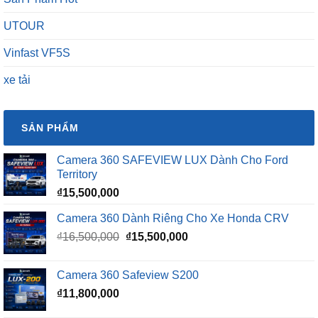
UTOUR
Vinfast VF5S
xe tải
SẢN PHẨM
Camera 360 SAFEVIEW LUX Dành Cho Ford
Territory
₫
15,500,000
Camera 360 Dành Riêng Cho Xe Honda CRV
Giá
Giá
₫
16,500,000
₫
15,500,000
gốc
hiện
là:
tại
Camera 360 Safeview S200
₫16,500,000.
là:
₫
11,800,000
₫15,500,000.