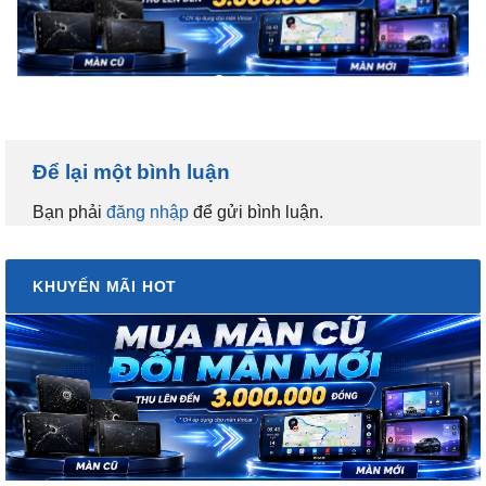
Để lại một bình luận
Bạn phải
đăng nhập
để gửi bình luận.
KHUYẾN MÃI HOT