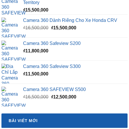
Territory
₫
15,500,000
Camera 360 Dành Riêng Cho Xe Honda CRV
Giá
Giá
₫
16,500,000
₫
15,500,000
gốc
hiện
là:
tại
Camera 360 Safeview S200
₫16,500,000.
là:
₫
11,800,000
₫15,500,000.
Camera 360 Safeview S300
₫
11,500,000
Camera 360 SAFEVIEW S500
Giá
Giá
₫
16,500,000
₫
12,500,000
gốc
hiện
là:
tại
₫16,500,000.
là:
BÀI VIẾT MỚI
₫12,500,000.