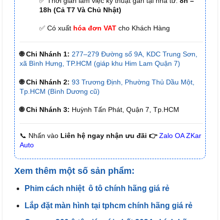
✅ Thời gian làm việc kỹ thuật gắn tại nhà từ:
8h –
18h (Cả T7 Và Chủ Nhật)
✅ Có xuất
hóa đơn VAT
cho Khách Hàng
🌐 Chi Nhánh 1:
277–279 Đường số 9A, KDC Trung Sơn,
xã Bình Hưng, TP.HCM (giáp khu Him Lam Quận 7)
🌐 Chi Nhánh 2:
93 Trương Định, Phường Thủ Dầu Một,
Tp.HCM (Bình Dương cũ)
🌐 Chi Nhánh 3:
Huỳnh Tấn Phát, Quận 7, Tp.HCM
📞 Nhấn vào
Liên hệ ngay nhận ưu đãi 👉
Zalo OA ZKar
Auto
Xem thêm một số sản phẩm:
Phim cách nhiệt ô tô chính hãng giá rẻ
Lắp đặt màn hình tại tphcm chính hãng giá rẻ