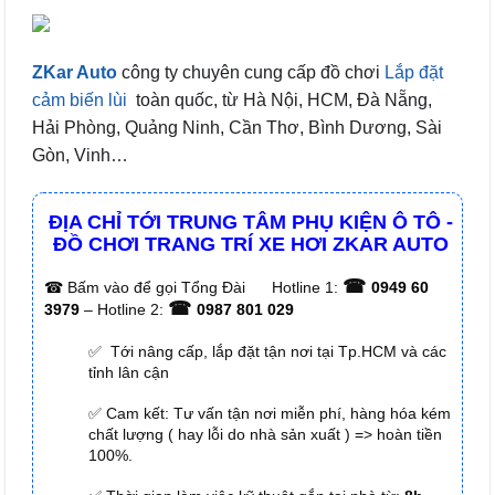
ZKar Auto
công ty chuyên cung cấp đồ chơi
Lắp đặt
cảm biến lùi
toàn quốc, từ Hà Nội, HCM, Đà Nẵng,
Hải Phòng, Quảng Ninh, Cần Thơ, Bình Dương, Sài
Gòn, Vinh…
ĐỊA CHỈ TỚI TRUNG TÂM PHỤ KIỆN Ô TÔ -
ĐỒ CHƠI TRANG TRÍ XE HƠI ZKAR AUTO
☎
☎
Bấm vào để gọi Tổng Đài
Hotline 1:
0949 60
☎
3979
– Hotline 2:
0987 801 029
✅ Tới nâng cấp, lắp đặt tận nơi tại Tp.HCM và các
tỉnh lân cận
✅ Cam kết: Tư vấn tận nơi miễn phí, hàng hóa kém
chất lượng ( hay lỗi do nhà sản xuất ) => hoàn tiền
100%.