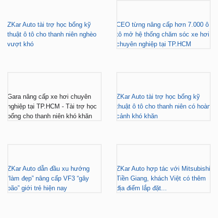
ZKar Auto tài trợ học bổng kỹ
CEO từng nâng cấp hơn 7.000 ô
thuật ô tô cho thanh niên nghèo
tô mở hệ thống chăm sóc xe hơi
vượt khó
chuyên nghiệp tại TP.HCM
Gara nâng cấp xe hơi chuyên
ZKar Auto tài trợ học bổng kỹ
nghiệp tại TP.HCM - Tài trợ học
thuật ô tô cho thanh niên có hoàn
bổng cho thanh niên khó khăn
cảnh khó khăn
ZKar Auto dẫn đầu xu hướng
ZKar Auto hợp tác với Mitsubishi
“làm đẹp” nâng cấp VF3 “gây
Tiền Giang, khách Việt có thêm
bão” giới trẻ hiện nay
địa điểm lắp đặt...