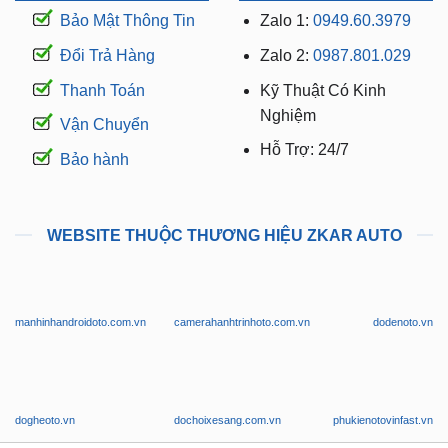
Bảo Mật Thông Tin
Zalo 1:
0949.60.3979
Đổi Trả Hàng
Zalo 2:
0987.801.029
Thanh Toán
Kỹ Thuật Có Kinh
Nghiệm
Vận Chuyển
Hỗ Trợ: 24/7
Bảo hành
WEBSITE THUỘC THƯƠNG HIỆU ZKAR AUTO
manhinhandroidoto.com.vn
camerahanhtrinhoto.com.vn
dodenoto.vn
dogheoto.vn
dochoixesang.com.vn
phukienotovinfast.vn