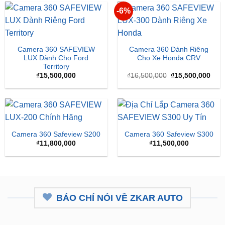
-6%
Camera 360 SAFEVIEW
Camera 360 Dành Riêng
LUX Dành Cho Ford
Cho Xe Honda CRV
Territory
Giá
Giá
₫
15,500,000
₫
16,500,000
₫
15,500,000
gốc
hiện
là:
tại
₫16,500,000.
là:
₫15,
Camera 360 Safeview S200
Camera 360 Safeview S300
₫
11,800,000
₫
11,500,000
BÁO CHÍ NÓI VỀ ZKAR AUTO