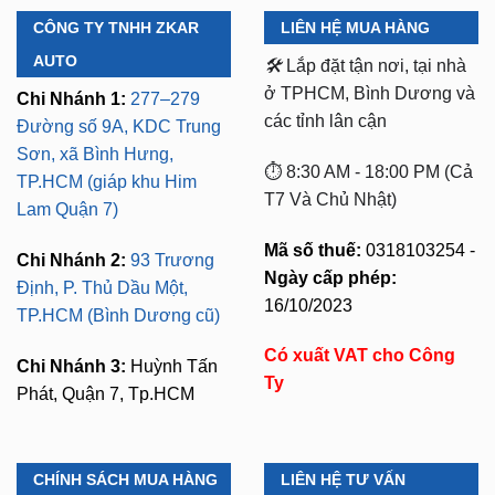
CÔNG TY TNHH ZKAR
LIÊN HỆ MUA HÀNG
AUTO
🛠️
Lắp đặt tận nơi, tại nhà
ở TPHCM, Bình Dương và
Chi Nhánh 1:
277–279
các tỉnh lân cận
Đường số 9A, KDC Trung
Sơn, xã Bình Hưng,
⏱️ 8:30 AM - 18:00 PM (Cả
TP.HCM (giáp khu Him
T7 Và Chủ Nhật)
Lam Quận 7)
Mã số thuế:
0318103254 -
Chi Nhánh 2:
93 Trương
Ngày cấp phép:
Định, P. Thủ Dầu Một,
16/10/2023
TP.HCM (Bình Dương cũ)
Có xuất VAT cho Công
Chi Nhánh 3:
Huỳnh Tấn
Ty
Phát, Quận 7, Tp.HCM
CHÍNH SÁCH MUA HÀNG
LIÊN HỆ TƯ VẤN