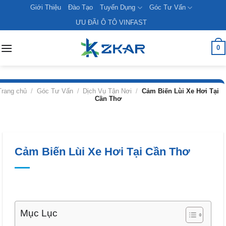
Skip
Giới Thiệu
Đào Tạo
Tuyển Dụng
Góc Tư Vấn
to
ƯU ĐÃI Ô TÔ VINFAST
content
0
Trang chủ
/
Góc Tư Vấn
/
Dịch Vụ Tận Nơi
/
Cảm Biến Lùi Xe Hơi Tại
Cần Thơ
Cảm Biến Lùi Xe Hơi Tại Cần Thơ
Mục Lục