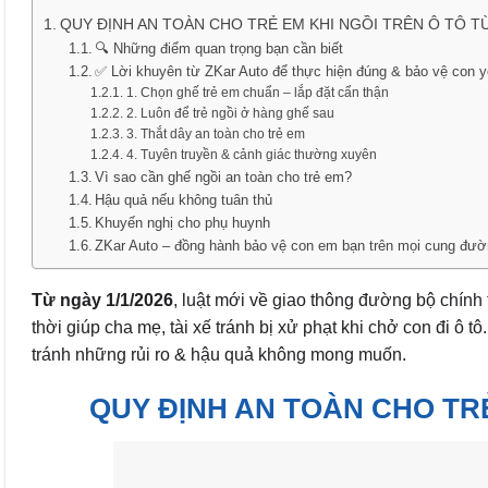
QUY ĐỊNH AN TOÀN CHO TRẺ EM KHI NGỒI TRÊN Ô TÔ TỪ
🔍 Những điểm quan trọng bạn cần biết
✅ Lời khuyên từ ZKar Auto để thực hiện đúng & bảo vệ con 
1. Chọn ghế trẻ em chuẩn – lắp đặt cẩn thận
2. Luôn để trẻ ngồi ở hàng ghế sau
3. Thắt dây an toàn cho trẻ em
4. Tuyên truyền & cảnh giác thường xuyên
Vì sao cần ghế ngồi an toàn cho trẻ em?
Hậu quả nếu không tuân thủ
Khuyến nghị cho phụ huynh
ZKar Auto – đồng hành bảo vệ con em bạn trên mọi cung đư
Từ ngày 1/1/2026
, luật mới về giao thông đường bộ chính 
thời giúp cha mẹ, tài xế tránh bị xử phạt khi chở con đi ô tô
tránh những rủi ro & hậu quả không mong muốn.
QUY ĐỊNH AN TOÀN CHO TRẺ 