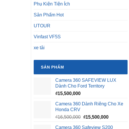
Phụ Kiện Tiện Ích
Sản Phẩm Hot
UTOUR
Vinfast VF5S
xe tải
SẢN PHẨM
Camera 360 SAFEVIEW LUX
Dành Cho Ford Territory
₫
15,500,000
Camera 360 Dành Riêng Cho Xe
Honda CRV
Giá
Giá
₫
16,500,000
₫
15,500,000
gốc
hiện
Camera 360 Safeview S200
là:
tại