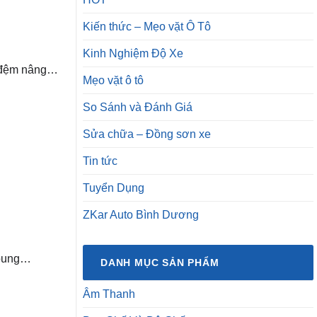
Kiến thức – Mẹo vặt Ô Tô
Kinh Nghiệm Độ Xe
), đệm nâng…
Mẹo vặt ô tô
So Sánh và Đánh Giá
Sửa chữa – Đồng sơn xe
Tin tức
Tuyển Dụng
ZKar Auto Bình Dương
í bung…
DANH MỤC SẢN PHẨM
Âm Thanh