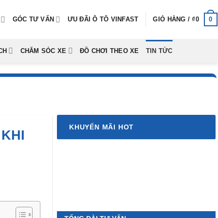
0
GÓC TƯ VẤN
ƯU ĐÃI Ô TÔ VINFAST
GIỎ HÀNG /
₫
0
CH
CHĂM SÓC XE
ĐỒ CHƠI THEO XE
TIN TỨC
KHUYẾN MÃI HOT
 KHI