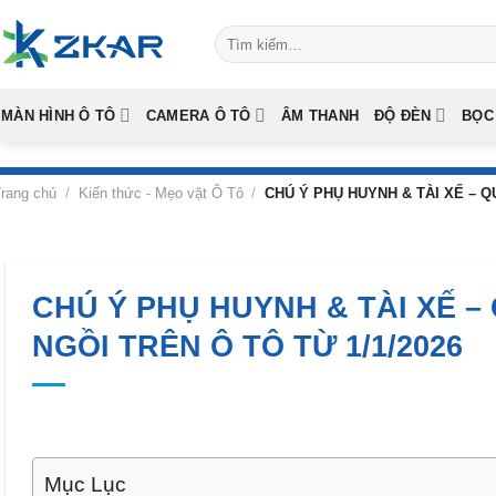
Skip
Tìm
to
kiếm:
content
MÀN HÌNH Ô TÔ
CAMERA Ô TÔ
ÂM THANH
ĐỘ ĐÈN
BỌC
rang chủ
/
Kiến thức - Mẹo vặt Ô Tô
/
CHÚ Ý PHỤ HUYNH & TÀI XẾ – Q
CHÚ Ý PHỤ HUYNH & TÀI XẾ –
NGỒI TRÊN Ô TÔ TỪ 1/1/2026
Mục Lục