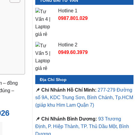
TỔNG ĐÀI TƯ VẤN
Hotline 1
0987.801.029
Hotline 2
0949.60.3979
Địa Chỉ Shop
em – đồng
📌 Chi Nhánh Hồ Chí Minh:
277-279 Đường
 đúng –
số 9A, KDC Trung Sơn, Bình Chánh, Tp.HCM
(giáp khu Him Lam Quận 7)
026
📌 Chi Nhánh Bình Dương:
93 Trương
Định, P. Hiệp Thành, TP. Thủ Dầu Một, Bình
Dương