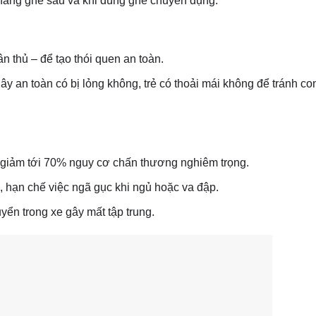
hàng ghế sau và khi dùng ghế chuyên dụng.
ân thủ – để tạo thói quen an toàn.
ây an toàn có bị lỏng không, trẻ có thoải mái không để tránh con
p giảm tới 70% nguy cơ chấn thương nghiêm trọng.
, hạn chế việc ngã gục khi ngủ hoặc va đập.
yển trong xe gây mất tập trung.