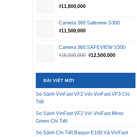
₫
11,800,000
₫16,500,000.
là:
₫15,500,0
Camera 360 Safeview S300
₫
11,500,000
Camera 360 SAFEVIEW S500
Giá
Giá
₫
16,500,000
₫
12,500,000
gốc
hiện
là:
tại
₫16,500,000.
là:
BÀI VIẾT MỚI
₫12,500,0
So Sánh VinFast VF2 Với VinFast VF3 Chi
Tiết
So Sánh VinFast VF2 Với VinFast Minio
Green Chi Tiết
So Sánh Chi Tiết Baojun E100 Và VinFast