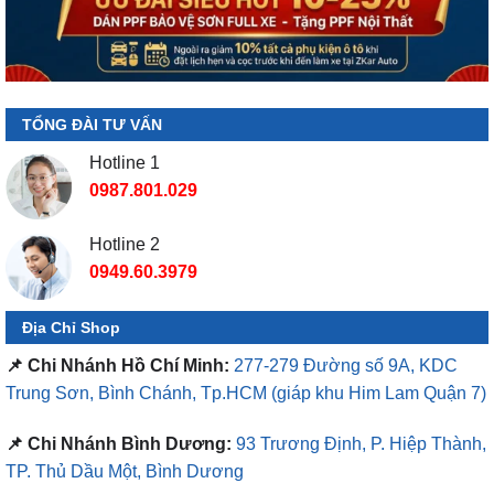
TỔNG ĐÀI TƯ VẤN
Hotline 1
0987.801.029
Hotline 2
0949.60.3979
Địa Chỉ Shop
📌 Chi Nhánh Hồ Chí Minh:
277-279 Đường số 9A, KDC
Trung Sơn, Bình Chánh, Tp.HCM
(giáp khu Him Lam Quận 7)
📌 Chi Nhánh Bình Dương:
93 Trương Định, P. Hiệp Thành,
TP. Thủ Dầu Một, Bình Dương