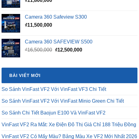
₫
11,800,000
₫15,500,000.
Camera 360 Safeview S300
₫
11,500,000
Camera 360 SAFEVIEW S500
Giá
Giá
₫
16,500,000
₫
12,500,000
gốc
hiện
là:
tại
₫16,500,000.
là:
BÀI VIẾT MỚI
₫12,500,000.
So Sánh VinFast VF2 Với VinFast VF3 Chi Tiết
So Sánh VinFast VF2 Với VinFast Minio Green Chi Tiết
So Sánh Chi Tiết Baojun E100 Và VinFast VF2
VinFast VF2 Ra Mắt: Xe Điện Đô Thị Giá Chỉ 188 Triệu Đồng
VinFast VF2 Có Mấy Màu? Bảng Màu Xe VF2 Mới Nhất 2026