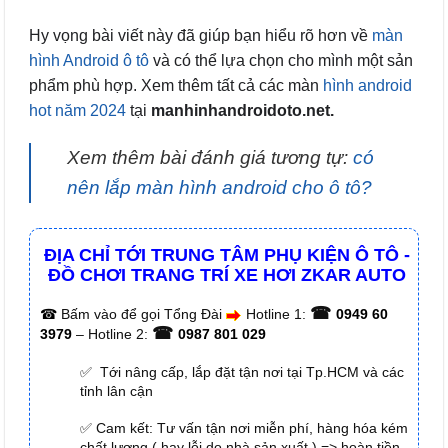
Hy vọng bài viết này đã giúp bạn hiểu rõ hơn về
màn
hình Android ô tô
và có thể lựa chọn cho mình một sản
phẩm phù hợp. Xem thêm tất cả các màn
hình android
hot năm 2024
tại
manhinhandroidoto.net.
Xem thêm bài đánh giá tương tự:
có
nên lắp màn hình android cho ô tô?
ĐỊA CHỈ TỚI TRUNG TÂM PHỤ KIỆN Ô TÔ -
ĐỒ CHƠI TRANG TRÍ XE HƠI ZKAR AUTO
☎
☎
Bấm vào để gọi Tổng Đài
Hotline 1:
0949 60
☎
3979
– Hotline 2:
0987 801 029
✅ Tới nâng cấp, lắp đặt tận nơi tại Tp.HCM và các
tỉnh lân cận
✅ Cam kết: Tư vấn tận nơi miễn phí, hàng hóa kém
chất lượng ( hay lỗi do nhà sản xuất ) => hoàn tiền