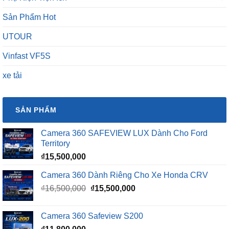
Sản Phẩm Hot
UTOUR
Vinfast VF5S
xe tải
SẢN PHẨM
Camera 360 SAFEVIEW LUX Dành Cho Ford
Territory
₫
15,500,000
Camera 360 Dành Riêng Cho Xe Honda CRV
Giá
Giá
₫
16,500,000
₫
15,500,000
gốc
hiện
là:
tại
Camera 360 Safeview S200
₫16,500,000.
là: