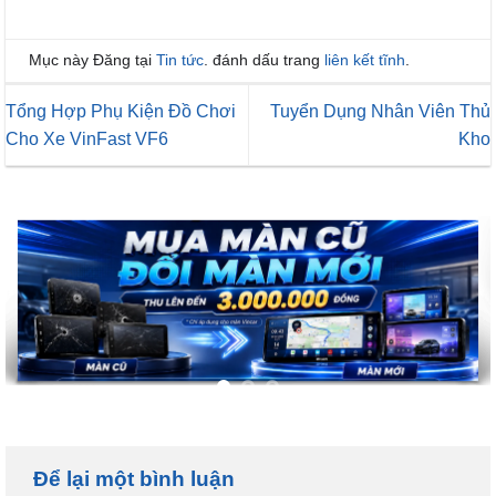
Mục này Đăng tại
Tin tức
. đánh dấu trang
liên kết tĩnh
.
Tổng Hợp Phụ Kiện Đồ Chơi
Tuyển Dụng Nhân Viên Thủ
Cho Xe VinFast VF6
Kho
Để lại một bình luận