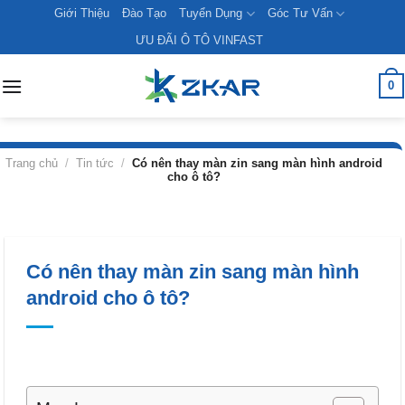
Skip
Giới Thiệu
Đào Tạo
Tuyển Dụng
Góc Tư Vấn
to
ƯU ĐÃI Ô TÔ VINFAST
content
0
Trang chủ
/
Tin tức
/
Có nên thay màn zin sang màn hình android
cho ô tô?
Có nên thay màn zin sang màn hình
android cho ô tô?