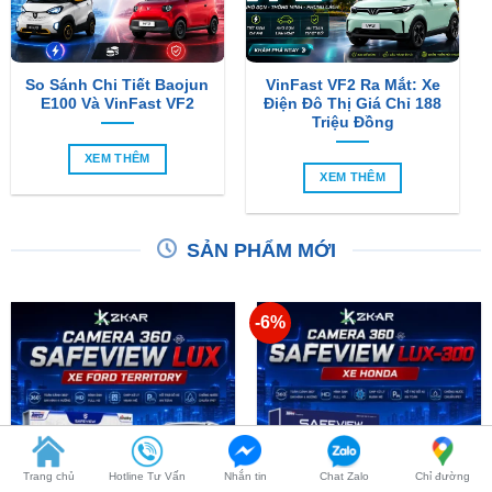
So Sánh Chi Tiết Baojun
VinFast VF2 Ra Mắt: Xe
E100 Và VinFast VF2
Điện Đô Thị Giá Chỉ 188
Triệu Đồng
XEM THÊM
XEM THÊM
SẢN PHẨM MỚI
-6%
Trang chủ
Hotline Tư Vấn
Nhắn tin
Chat Zalo
Chỉ đường