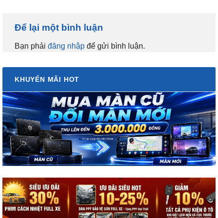
Để lại một bình luận
Bạn phải
đăng nhập
để gửi bình luận.
KHUYẾN MÃI HOT