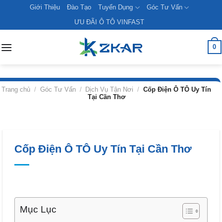
Skip
Giới Thiệu
Đào Tạo
Tuyển Dụng
Góc Tư Vấn
to
ƯU ĐÃI Ô TÔ VINFAST
content
0
Trang chủ
/
Góc Tư Vấn
/
Dịch Vụ Tận Nơi
/
Cốp Điện Ô TÔ Uy Tín
Tại Cần Thơ
Cốp Điện Ô TÔ Uy Tín Tại Cần Thơ
Mục Lục