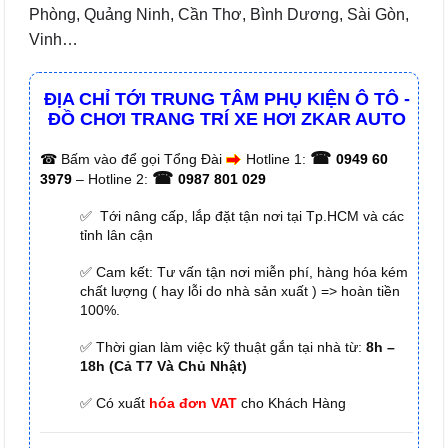
Phòng, Quảng Ninh, Cần Thơ, Bình Dương, Sài Gòn,
Vinh…
ĐỊA CHỈ TỚI TRUNG TÂM PHỤ KIỆN Ô TÔ -
ĐỒ CHƠI TRANG TRÍ XE HƠI ZKAR AUTO
☎
☎
Bấm vào để gọi Tổng Đài
Hotline 1:
0949 60
☎
3979
– Hotline 2:
0987 801 029
✅ Tới nâng cấp, lắp đặt tận nơi tại Tp.HCM và các
tỉnh lân cận
✅ Cam kết: Tư vấn tận nơi miễn phí, hàng hóa kém
chất lượng ( hay lỗi do nhà sản xuất ) => hoàn tiền
100%.
✅ Thời gian làm việc kỹ thuật gắn tại nhà từ:
8h –
18h (Cả T7 Và Chủ Nhật)
✅ Có xuất
hóa đơn VAT
cho Khách Hàng