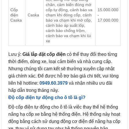
chân, cảm biến đóng mở
Cốp
cốp tự động, cảnh báo va
15.000.000
điện
Caska
chạm khi đóng cốp, cảnh
-
Caska
báo va chạm khi mở cốp,
17.000.000
cảnh báo áp suất lốp,
cảnh báo chống trộm,
cảnh báo va chạm khi lùi
xe
Lưu ý:
Giá lắp đặt cốp điện
có thể thay đổi theo từng
thời điểm, dòng xe, loại cảm biến và nhà cung cấp.
Nhưng chúng tôi cam kết sẽ thường xuyên cập nhật
giá chính xác. Để được hỗ trợ báo giá chi tiết, vui lòng
liên hệ hotline:
0949.60.3979
và nhận nhiều ưu đãi
hấp dẫn trong tháng này.
Độ cốp điện tự động cho ô tô là gì?
Độ cốp điện tự động cho ô tô là việc thay thế hệ thống
nâng hạ cốp xe bằng hệ thống điện. Hệ thống này hoạt
động bằng cách sử dụng động cơ điện để nâng hạ cốp
xe, thay vì sử dụng tay như hệ thống nguyên bản.