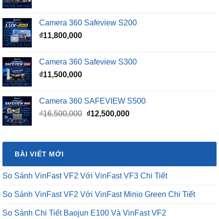
gốc
hiện
là:
tại
Camera 360 Safeview S200
₫16,500,000.
là:
₫
11,800,000
₫15,500,000.
Camera 360 Safeview S300
₫
11,500,000
Camera 360 SAFEVIEW S500
Giá
Giá
₫
16,500,000
₫
12,500,000
gốc
hiện
là:
tại
₫16,500,000.
là:
BÀI VIẾT MỚI
₫12,500,000.
So Sánh VinFast VF2 Với VinFast VF3 Chi Tiết
So Sánh VinFast VF2 Với VinFast Minio Green Chi Tiết
So Sánh Chi Tiết Baojun E100 Và VinFast VF2