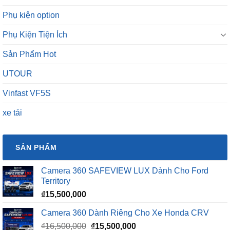
Phụ kiện option
Phụ Kiện Tiện Ích
Sản Phẩm Hot
UTOUR
Vinfast VF5S
xe tải
SẢN PHẨM
Camera 360 SAFEVIEW LUX Dành Cho Ford
Territory
₫
15,500,000
Camera 360 Dành Riêng Cho Xe Honda CRV
Giá
Giá
₫
16,500,000
₫
15,500,000