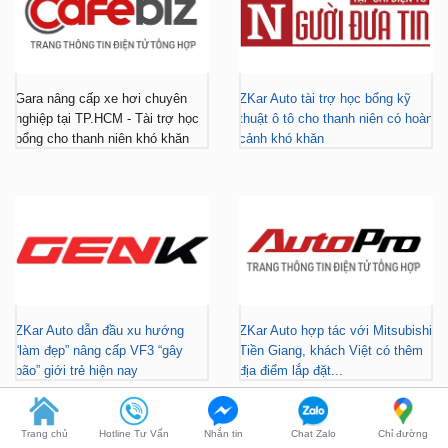
Gara nâng cấp xe hơi chuyên
ZKar Auto tài trợ học bổng kỹ
nghiệp tại TP.HCM - Tài trợ học
thuật ô tô cho thanh niên có hoàn
bổng cho thanh niên khó khăn
cảnh khó khăn
ZKar Auto dẫn đầu xu hướng
ZKar Auto hợp tác với Mitsubishi
“làm đẹp” nâng cấp VF3 “gây
Tiền Giang, khách Việt có thêm
bão” giới trẻ hiện nay
địa điểm lắp đặt...
Trang chủ
Hotline Tư Vấn
Nhắn tin
Chat Zalo
Chỉ đường