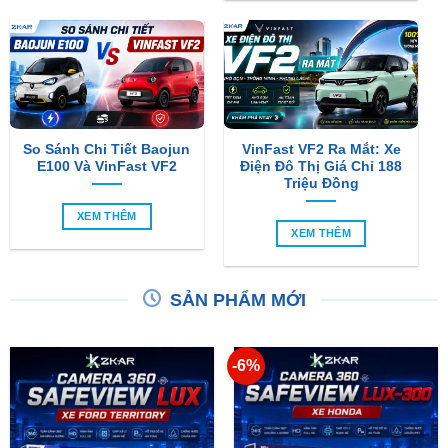
So Sánh Chi Tiết Baojun
VinFast VF2 Ra Mắt: Xe
E100 Và VinFast VF2
Điện Đô Thị Giá Chỉ 188
Triệu Đồng
XEM THÊM
XEM THÊM
SẢN PHẨM MỚI
-6%