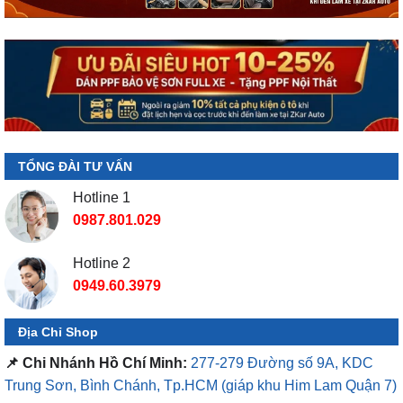
TỔNG ĐÀI TƯ VẤN
Hotline 1
0987.801.029
Hotline 2
0949.60.3979
Địa Chỉ Shop
📌 Chi Nhánh Hồ Chí Minh:
277-279 Đường số 9A, KDC
Trung Sơn, Bình Chánh, Tp.HCM
(giáp khu Him Lam Quận 7)