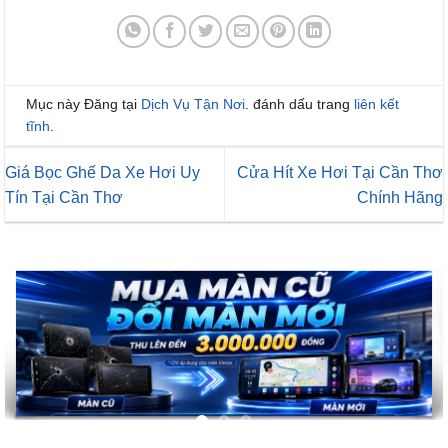
Mục này Đăng tại
Dịch Vụ Tận Nơi
. đánh dấu trang
liên kết
tĩnh
.
Giá Bọc Ghế Da Xe Hơi Uy
Cửa Hít Xe Hơi Tại Cần Thơ
Tín Tại Cần Thơ
Chính Hãng