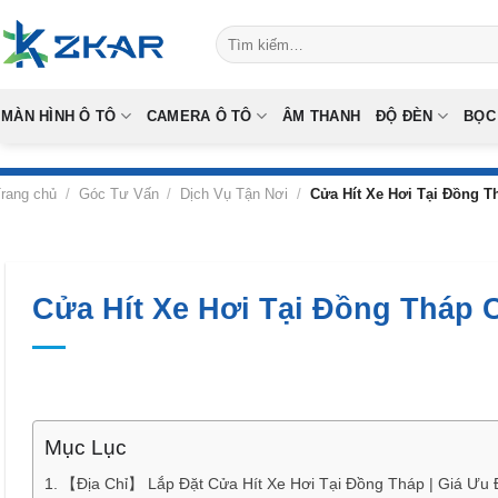
Skip
Tìm
to
kiếm:
content
MÀN HÌNH Ô TÔ
CAMERA Ô TÔ
ÂM THANH
ĐỘ ĐÈN
BỌC
rang chủ
/
Góc Tư Vấn
/
Dịch Vụ Tận Nơi
/
Cửa Hít Xe Hơi Tại Đồng T
Cửa Hít Xe Hơi Tại Đồng Tháp 
Mục Lục
【Địa Chỉ】 Lắp Đặt Cửa Hít Xe Hơi Tại Đồng Tháp | Giá Ưu 