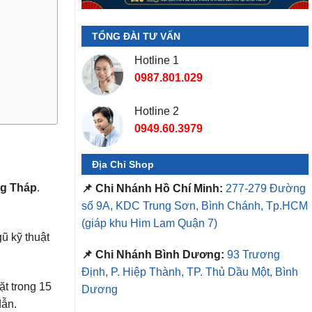
TỔNG ĐÀI TƯ VẤN
Hotline 1
0987.801.029
Hotline 2
0949.60.3979
Địa Chỉ Shop
g Tháp
.
📌 Chi Nhánh Hồ Chí Minh:
277-279 Đường
số 9A, KDC Trung Sơn, Bình Chánh, Tp.HCM
(giáp khu Him Lam Quận 7)
ũ kỹ thuật
📌 Chi Nhánh Bình Dương:
93 Trương
Định, P. Hiệp Thành, TP. Thủ Dầu Một, Bình
̣t trong 15
Dương
dẫn.