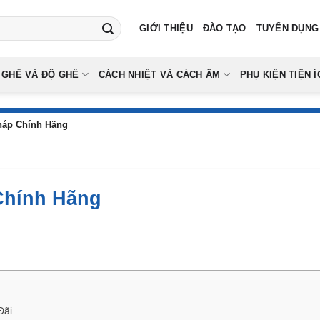
GIỚI THIỆU
ĐÀO TẠO
TUYỂN DỤNG
 GHẾ VÀ ĐỘ GHẾ
CÁCH NHIỆT VÀ CÁCH ÂM
PHỤ KIỆN TIỆN Í
háp Chính Hãng
Chính Hãng
Đãi