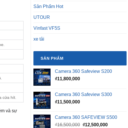
Sản Phẩm Hot
UTOUR
Vinfast VF5S
xe tải
xe.
SẢN PHẨM
Camera 360 Safeview S200
ộ.
₫
11,800,000
Camera 360 Safeview S300
 cửa hít.
₫
11,500,000
iệm và sự
Camera 360 SAFEVIEW S500
Giá
Giá
₫
16,500,000
₫
12,500,000