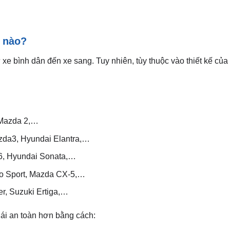
e nào?
ừ xe bình dân đến xe sang. Tuy nhiên, tùy thuộc vào thiết kế củ
 Mazda 2,…
azda3, Hyundai Elantra,…
6, Hyundai Sonata,…
ero Sport, Mazda CX-5,…
r, Suzuki Ertiga,…
lái an toàn hơn bằng cách: