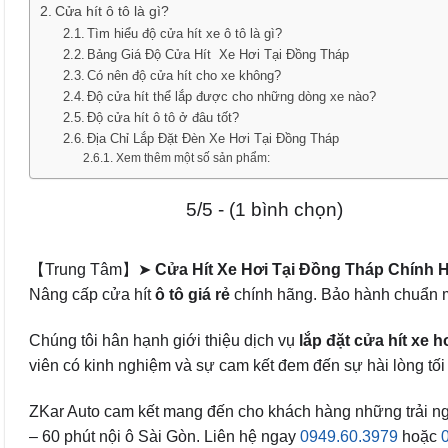
Cửa hít ô tô là gì?
Tìm hiểu độ cửa hít xe ô tô là gì?
Bảng Giá Độ Cửa Hít Xe Hơi Tại Đồng Tháp
Có nên độ cửa hít cho xe không?
Độ cửa hít thể lắp được cho những dòng xe nào?
Độ cửa hít ô tô ở đâu tốt?
Địa Chỉ Lắp Đặt Đèn Xe Hơi Tại Đồng Tháp
Xem thêm một số sản phẩm:
5/5 - (1 bình chọn)
【Trung Tâm】➤
Cửa Hít Xe Hơi Tại Đồng Tháp Chính 
Nâng cấp cửa hít
ô tô
giá rẻ
chính hãng. Bảo hành chuẩn m
Chúng tôi hân hạnh giới thiệu dịch vụ
lắp đặt cửa hít xe h
viên có kinh nghiệm và sự cam kết đem đến sự hài lòng tối đ
ZKar Auto cam kết mang đến cho khách hàng những trải nghiệ
– 60 phút nội ô Sài Gòn. Liên hệ ngay
0949.60.3979
hoặc