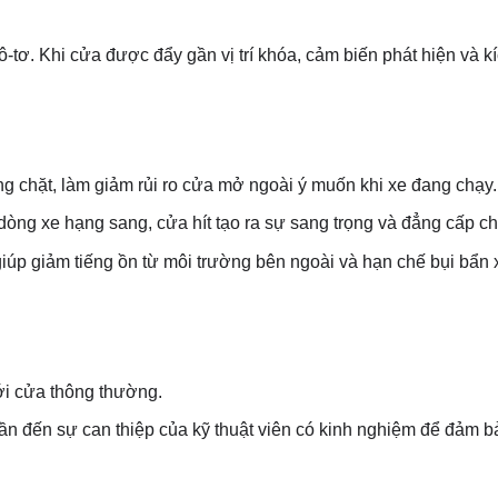
-tơ. Khi cửa được đẩy gần vị trí khóa, cảm biến phát hiện và k
 chặt, làm giảm rủi ro cửa mở ngoài ý muốn khi xe đang chạy.
òng xe hạng sang, cửa hít tạo ra sự sang trọng và đẳng cấp ch
iúp giảm tiếng ồn từ môi trường bên ngoài và hạn chế bụi bẩn
ới cửa thông thường.
ần đến sự can thiệp của kỹ thuật viên có kinh nghiệm để đảm b