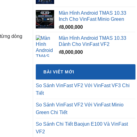
gốc
hiện
là:
tại
Màn Hình Android TMAS 10.33
₫16,500,000.
là:
Inch Cho VinFast Minio Green
₫12,500,0
₫
8,000,000
a từng dòng
Màn Hình Android TMAS 10.33
Dành Cho VinFast VF2
₫
8,000,000
BÀI VIẾT MỚI
So Sánh VinFast VF2 Với VinFast VF3 Chi
Tiết
So Sánh VinFast VF2 Với VinFast Minio
Green Chi Tiết
So Sánh Chi Tiết Baojun E100 Và VinFast
VF2