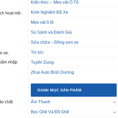
Kiến thức – Mẹo vặt Ô Tô
Kinh Nghiệm Độ Xe
ích hoạt mô-
Mẹo vặt ô tô
So Sánh và Đánh Giá
Sửa chữa – Đồng sơn xe
Tin tức
o xe.
 xâm nhập
Tuyển Dụng
ZKar Auto Bình Dương
DANH MỤC SẢN PHẨM
Âm Thanh
ảo chất
Bọc Ghế Và Độ Ghế