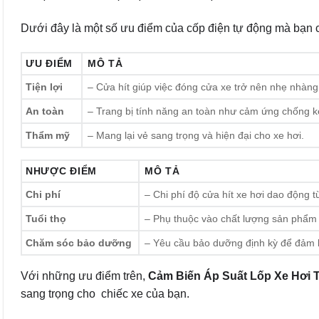
Dưới đây là một số ưu điểm của cốp điện tự động mà bạn c
ƯU ĐIỂM
MÔ TẢ
Tiện lợi
– Cửa hít giúp việc đóng cửa xe trở nên nhẹ nhàng 
An toàn
– Trang bị tính năng an toàn như cảm ứng chống kẹ
Thẩm mỹ
– Mang lại vẻ sang trọng và hiện đại cho xe hơi.
NHƯỢC ĐIỂM
MÔ TẢ
Chi phí
– Chi phí độ cửa hít xe hơi dao động từ
Tuổi thọ
– Phụ thuộc vào chất lượng sản phẩm 
Chăm sóc bảo dưỡng
– Yêu cầu bảo dưỡng định kỳ để đảm bả
Với những ưu điểm trên,
Cảm Biến Áp Suất Lốp Xe Hơi 
sang trọng cho chiếc xe của bạn.