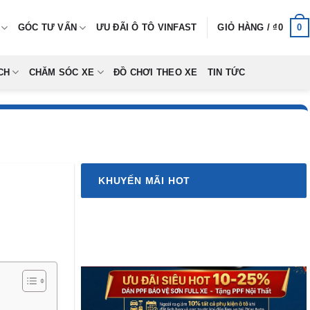
0
GÓC TƯ VẤN
ƯU ĐÃI Ô TÔ VINFAST
GIỎ HÀNG /
₫
0
CH
CHĂM SÓC XE
ĐỒ CHƠI THEO XE
TIN TỨC
KHUYẾN MÃI HOT