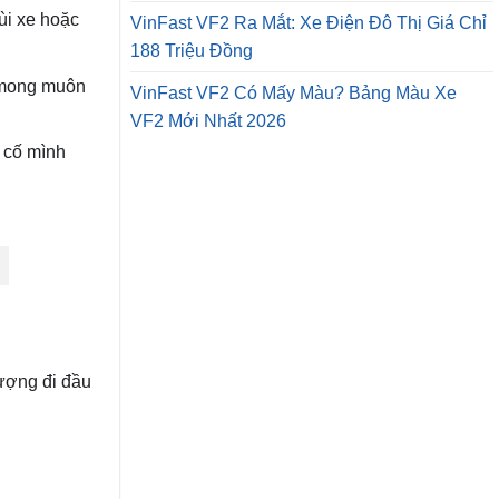
ùi xe hoặc
VinFast VF2 Ra Mắt: Xe Điện Đô Thị Giá Chỉ
188 Triệu Đồng
g mong muôn
VinFast VF2 Có Mấy Màu? Bảng Màu Xe
VF2 Mới Nhất 2026
ự cố mình
lượng đi đầu