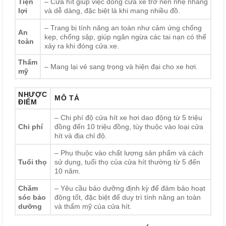
Tiện
– Cửa hít giúp việc đóng cửa xe trở nên nhẹ nhàng
lợi
và dễ dàng, đặc biệt là khi mang nhiều đồ.
– Trang bị tính năng an toàn như cảm ứng chống
An
kẹp, chống sập, giúp ngăn ngừa các tai nạn có thể
toàn
xảy ra khi đóng cửa xe.
Thẩm
– Mang lại vẻ sang trọng và hiện đại cho xe hơi.
mỹ
NHƯỢC
MÔ TẢ
ĐIỂM
– Chi phí độ cửa hít xe hơi dao động từ 5 triệu
Chi phí
đồng đến 10 triệu đồng, tùy thuộc vào loại cửa
hít và địa chỉ độ.
– Phụ thuộc vào chất lượng sản phẩm và cách
Tuổi thọ
sử dụng, tuổi thọ của cửa hít thường từ 5 đến
10 năm.
Chăm
– Yêu cầu bảo dưỡng định kỳ để đảm bảo hoạt
sóc bảo
động tốt, đặc biệt để duy trì tính năng an toàn
dưỡng
và thẩm mỹ của cửa hít.