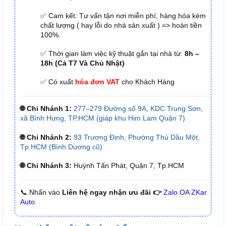
✅ Cam kết: Tư vấn tận nơi miễn phí, hàng hóa kém
chất lượng ( hay lỗi do nhà sản xuất ) => hoàn tiền
100%.
✅ Thời gian làm việc kỹ thuật gắn tại nhà từ:
8h –
18h (Cả T7 Và Chủ Nhật)
✅ Có xuất
hóa đơn VAT
cho Khách Hàng
🌐 Chi Nhánh 1:
277–279 Đường số 9A, KDC Trung Sơn,
xã Bình Hưng, TP.HCM (giáp khu Him Lam Quận 7)
🌐 Chi Nhánh 2:
93 Trương Định, Phường Thủ Dầu Một,
Tp.HCM (Bình Dương cũ)
🌐 Chi Nhánh 3:
Huỳnh Tấn Phát, Quận 7, Tp.HCM
📞 Nhấn vào
Liên hệ ngay nhận ưu đãi 👉
Zalo OA ZKar
Auto