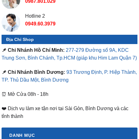
0987.801.029
Hotline 2
0949.60.3979
Địa Chỉ Shop
📌 Chi Nhánh Hồ Chí Minh:
277-279 Đường số 9A, KDC
Trung Sơn, Bình Chánh, Tp.HCM
(giáp khu Him Lam Quận 7)
📌 Chi Nhánh Bình Dương:
93 Trương Định, P. Hiệp Thành,
TP. Thủ Dầu Một, Bình Dương
⏰ Mở Cửa 08h - 18h
❤️ Dịch vụ làm xe tận nơi tại Sài Gòn, Bình Dương và các
tỉnh thành
DANH MỤC