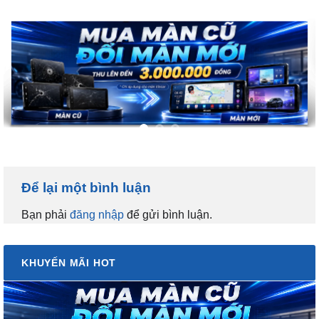
Để lại một bình luận
Bạn phải
đăng nhập
để gửi bình luận.
KHUYẾN MÃI HOT