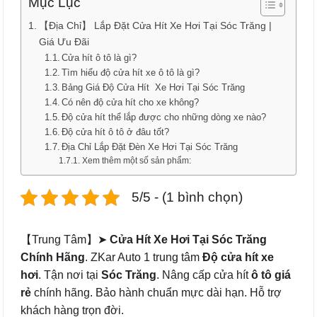
Mục Lục
【Địa Chỉ】 Lắp Đặt Cửa Hít Xe Hơi Tại Sóc Trăng |
Giá Ưu Đãi
Cửa hít ô tô là gì?
Tìm hiểu độ cửa hít xe ô tô là gì?
Bảng Giá Độ Cửa Hít Xe Hơi Tại Sóc Trăng
Có nên độ cửa hít cho xe không?
Độ cửa hít thể lắp được cho những dòng xe nào?
Độ cửa hít ô tô ở đâu tốt?
Địa Chỉ Lắp Đặt Đèn Xe Hơi Tại Sóc Trăng
Xem thêm một số sản phẩm:
5/5 - (1 bình chọn)
【Trung Tâm】➤
Cửa Hít Xe Hơi Tại Sóc Trăng
Chính Hãng
. ZKar Auto 1 trung tâm
Độ cửa hít xe
hơi
. Tận nơi tại
Sóc Trăng
. Nâng cấp cửa hít
ô tô
giá
rẻ
chính hãng. Bảo hành chuẩn mực dài hạn. Hỗ trợ
khách hàng trọn đời.