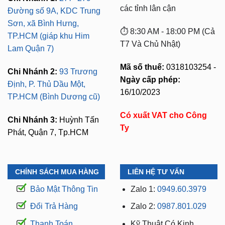
các tỉnh lân cận
Đường số 9A, KDC Trung
Sơn, xã Bình Hưng,
⏱️ 8:30 AM - 18:00 PM (Cả
TP.HCM (giáp khu Him
T7 Và Chủ Nhật)
Lam Quận 7)
Mã số thuế:
0318103254 -
Chi Nhánh 2:
93 Trương
Ngày cấp phép:
Định, P. Thủ Dầu Một,
16/10/2023
TP.HCM (Bình Dương cũ)
Có xuất VAT cho Công
Chi Nhánh 3:
Huỳnh Tấn
Ty
Phát, Quận 7, Tp.HCM
CHÍNH SÁCH MUA HÀNG
LIÊN HỆ TƯ VẤN
Bảo Mật Thông Tin
Zalo 1:
0949.60.3979
Đổi Trả Hàng
Zalo 2:
0987.801.029
Thanh Toán
Kỹ Thuật Có Kinh