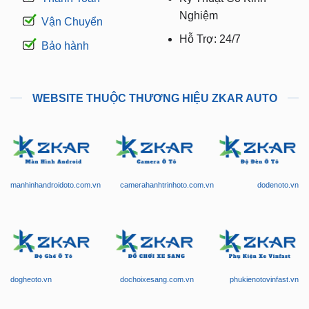
Nghiệm
Vận Chuyển
Hỗ Trợ: 24/7
Bảo hành
WEBSITE THUỘC THƯƠNG HIỆU ZKAR AUTO
manhinhandroidoto.com.vn
camerahanhtrinhoto.com.vn
dodenoto.vn
dogheoto.vn
dochoixesang.com.vn
phukienotovinfast.vn