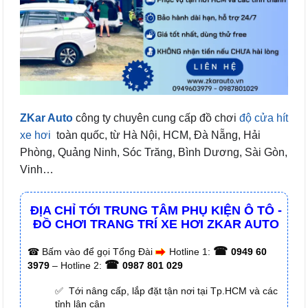
ZKar Auto
công ty chuyên cung cấp đồ chơi
độ cửa hít
xe hơi
toàn quốc, từ Hà Nội, HCM, Đà Nẵng, Hải
Phòng, Quảng Ninh, Sóc Trăng, Bình Dương, Sài Gòn,
Vinh…
ĐỊA CHỈ TỚI TRUNG TÂM PHỤ KIỆN Ô TÔ -
ĐỒ CHƠI TRANG TRÍ XE HƠI ZKAR AUTO
☎
☎
Bấm vào để gọi Tổng Đài
Hotline 1:
0949 60
☎
3979
– Hotline 2:
0987 801 029
✅ Tới nâng cấp, lắp đặt tận nơi tại Tp.HCM và các
tỉnh lân cận