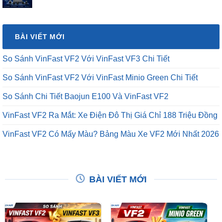
gốc
hiện
là:
tại
₫16,500,000.
là:
BÀI VIẾT MỚI
₫12,500,000.
So Sánh VinFast VF2 Với VinFast VF3 Chi Tiết
So Sánh VinFast VF2 Với VinFast Minio Green Chi Tiết
So Sánh Chi Tiết Baojun E100 Và VinFast VF2
VinFast VF2 Ra Mắt: Xe Điện Đô Thị Giá Chỉ 188 Triệu Đồng
VinFast VF2 Có Mấy Màu? Bảng Màu Xe VF2 Mới Nhất 2026
BÀI VIẾT MỚI