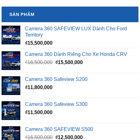
SẢN PHẨM
Camera 360 SAFEVIEW LUX Dành Cho Ford
Territory
₫
15,500,000
Camera 360 Dành Riêng Cho Xe Honda CRV
Giá
Giá
₫
16,500,000
₫
15,500,000
gốc
hiện
là:
tại
Camera 360 Safeview S200
₫16,500,000.
là:
₫
11,800,000
₫15,500,000.
Camera 360 Safeview S300
₫
11,500,000
Camera 360 SAFEVIEW S500
Giá
Giá
₫
16,500,000
₫
12,500,000