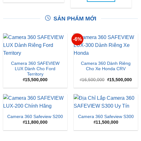
SẢN PHẨM MỚI
-6%
Camera 360 SAFEVIEW
Camera 360 Dành Riêng
LUX Dành Cho Ford
Cho Xe Honda CRV
Territory
Giá
Giá
₫
15,500,000
₫
16,500,000
₫
15,500,000
gốc
hiện
là:
tại
₫16,500,000.
là:
₫15,
Camera 360 Safeview S200
Camera 360 Safeview S300
₫
11,800,000
₫
11,500,000