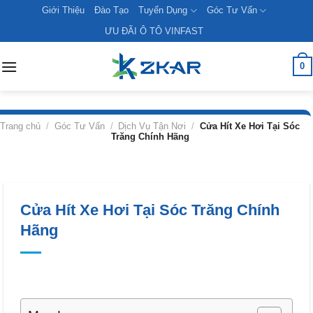
Skip
Giới Thiệu
Đào Tạo
Tuyển Dụng
Góc Tư Vấn
to
ƯU ĐÃI Ô TÔ VINFAST
content
0
Trang chủ
/
Góc Tư Vấn
/
Dịch Vụ Tận Nơi
/
Cửa Hít Xe Hơi Tại Sóc
Trăng Chính Hãng
Cửa Hít Xe Hơi Tại Sóc Trăng Chính
Hãng