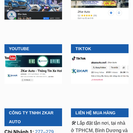
YOUTUBE
TIKTOK
CÔNG TY TNHH ZKAR
LIÊN HỆ MUA HÀNG
AUTO
🛠️
Lắp đặt tận nơi, tại nhà
ở TPHCM, Bình Dương và
Chi Nhánh 1:
277–279