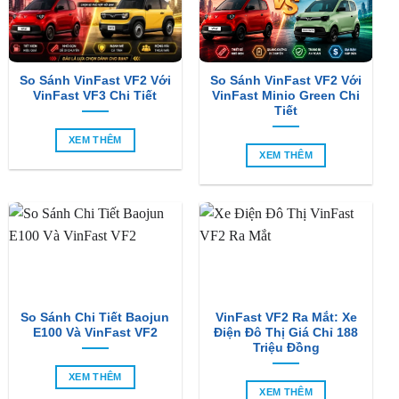
So Sánh VinFast VF2 Với
So Sánh VinFast VF2 Với
VinFast VF3 Chi Tiết
VinFast Minio Green Chi
Tiết
XEM THÊM
XEM THÊM
So Sánh Chi Tiết Baojun
VinFast VF2 Ra Mắt: Xe
E100 Và VinFast VF2
Điện Đô Thị Giá Chỉ 188
Triệu Đồng
XEM THÊM
XEM THÊM