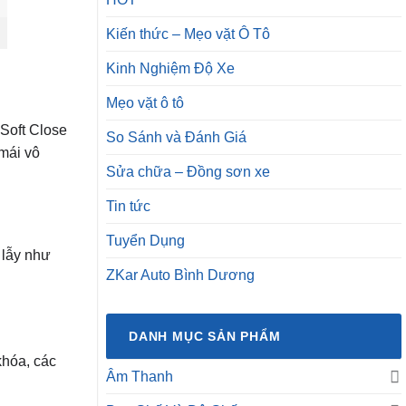
Kiến thức – Mẹo vặt Ô Tô
Kinh Nghiệm Độ Xe
Mẹo vặt ô tô
Soft Close
So Sánh và Đánh Giá
mái vô
Sửa chữa – Đồng sơn xe
Tin tức
Tuyển Dụng
 lẫy như
ZKar Auto Bình Dương
DANH MỤC SẢN PHẨM
khóa, các
Âm Thanh