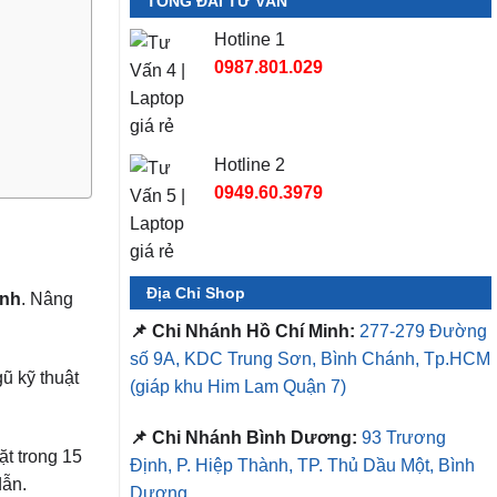
TỔNG ĐÀI TƯ VẤN
Hotline 1
0987.801.029
Hotline 2
0949.60.3979
Địa Chỉ Shop
inh
. Nâng
📌 Chi Nhánh Hồ Chí Minh:
277-279 Đường
số 9A, KDC Trung Sơn, Bình Chánh, Tp.HCM
ũ kỹ thuật
(giáp khu Him Lam Quận 7)
📌 Chi Nhánh Bình Dương:
93 Trương
̣t trong 15
Định, P. Hiệp Thành, TP. Thủ Dầu Một, Bình
dẫn.
Dương