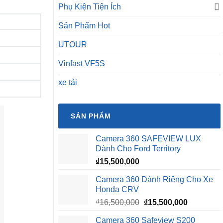
Phụ Kiện Tiện Ích
Sản Phẩm Hot
UTOUR
Vinfast VF5S
xe tải
SẢN PHẨM
Camera 360 SAFEVIEW LUX
Dành Cho Ford Territory
₫
15,500,000
Camera 360 Dành Riêng Cho Xe
Honda CRV
Giá
Giá
₫
16,500,000
₫
15,500,000
gốc
hiện
Camera 360 Safeview S200
là:
tại