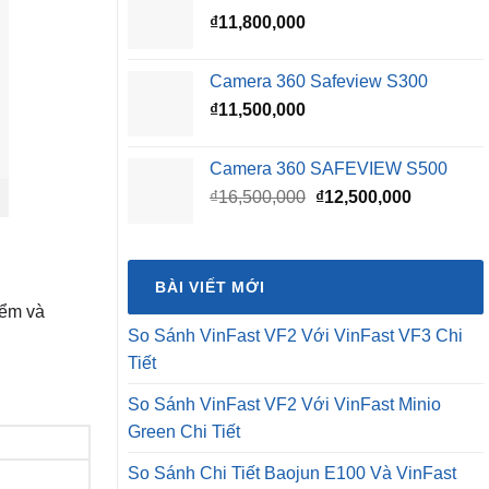
₫
11,800,000
₫16,500,000.
là:
₫15,500,0
Camera 360 Safeview S300
₫
11,500,000
Camera 360 SAFEVIEW S500
Giá
Giá
₫
16,500,000
₫
12,500,000
gốc
hiện
là:
tại
₫16,500,000.
là:
BÀI VIẾT MỚI
₫12,500,0
iểm và
So Sánh VinFast VF2 Với VinFast VF3 Chi
Tiết
So Sánh VinFast VF2 Với VinFast Minio
Green Chi Tiết
So Sánh Chi Tiết Baojun E100 Và VinFast