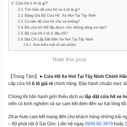
Cửa hít ô tô là gì?
Tìm hiểu độ cửa hít xe ô tô là gì?
Bảng Giá Độ Cửa Hít Xe Hơi Tại Tây Ninh
Có nên độ cửa hít cho xe không?
Độ cửa hít thể lắp được cho những dòng xe nào?
Độ cửa hít ô tô ở đâu tốt?
Địa Chỉ Lắp Đặt Đèn Xe Hơi Tại Tây Ninh
Xem thêm một số sản phẩm:
Rate this post
【Trung Tâm】➤
Cửa Hít Xe Hơi Tại Tây Ninh Chính Hã
cấp cửa hít
ô tô
giá rẻ
chính hãng. Bảo hành chuẩn mực dài
Chúng tôi hân hạnh giới thiệu dịch vụ
lắp đặt cửa hít xe h
viên có kinh nghiệm và sự cam kết đem đến sự hài lòng tối đ
ZKar Auto cam kết mang đến cho khách hàng những trải nghiệ
– 60 phút nội ô Sài Gòn. Liên hệ ngay
0949.60.3979
hoặc