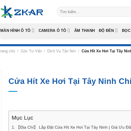
Skip
Tìm
to
kiếm:
content
MÀN HÌNH Ô TÔ
CAMERA Ô TÔ
ÂM THANH
ĐỘ ĐÈN
BỌC
rang chủ
/
Góc Tư Vấn
/
Dịch Vụ Tận Nơi
/
Cửa Hít Xe Hơi Tại Tây Ni
Cửa Hít Xe Hơi Tại Tây Ninh C
Mục Lục
【Địa Chỉ】 Lắp Đặt Cửa Hít Xe Hơi Tại Tây Ninh | Giá Ưu Đã