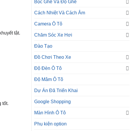
Bọc Ghế Và Độ Ghế
Cách Nhiệt Và Cách Âm
Camera Ô Tô
huyết tật.
Chăm Sóc Xe Hơi
Đào Tạo
Đồ Chơi Theo Xe
Độ Đèn Ô Tô
Độ Mâm Ô Tô
Dự Án Đã Triển Khai
Google Shopping
tốt.
Màn Hình Ô Tô
Phụ kiện option