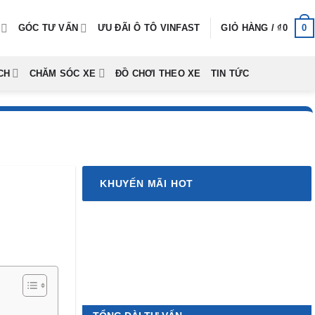
0
GÓC TƯ VẤN
ƯU ĐÃI Ô TÔ VINFAST
GIỎ HÀNG /
₫
0
CH
CHĂM SÓC XE
ĐỒ CHƠI THEO XE
TIN TỨC
KHUYẾN MÃI HOT