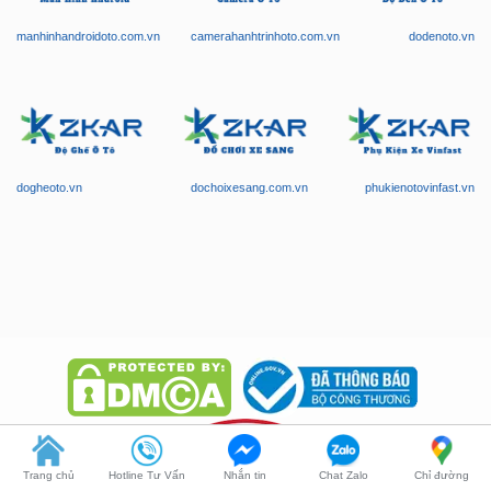
dogheoto.vn
dochoixesang.com.vn
phukienotovinfast.vn
Trang chủ
Hotline Tư Vấn
Nhắn tin
Chat Zalo
Chỉ đường
Chúng tôi chuyên nghiệp trong phục vụ, có phục vụ tận nơi. Tận tình