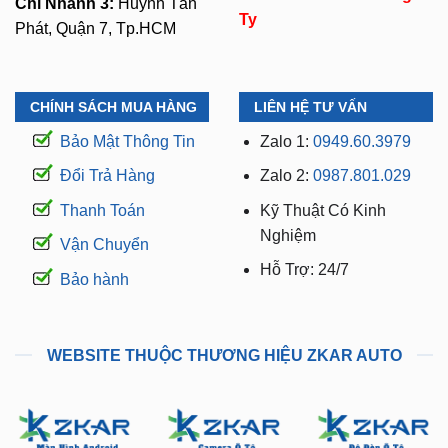
CHÍNH SÁCH MUA HÀNG
LIÊN HỆ TƯ VẤN
Bảo Mật Thông Tin
Zalo 1:
0949.60.3979
Đổi Trả Hàng
Zalo 2:
0987.801.029
Thanh Toán
Kỹ Thuật Có Kinh
Nghiệm
Vận Chuyển
Hỗ Trợ: 24/7
Bảo hành
WEBSITE THUỘC THƯƠNG HIỆU ZKAR AUTO
manhinhandroidoto.com.vn
camerahanhtrinhoto.com.vn
dodenoto.vn