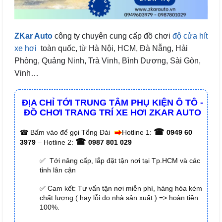
ZKar Auto
công ty chuyên cung cấp đồ chơi
độ cửa hít
xe hơi
toàn quốc, từ Hà Nội, HCM, Đà Nẵng, Hải
Phòng, Quảng Ninh, Trà Vinh, Bình Dương, Sài Gòn,
Vinh…
ĐỊA CHỈ TỚI TRUNG TÂM PHỤ KIỆN Ô TÔ -
ĐỒ CHƠI TRANG TRÍ XE HƠI ZKAR AUTO
☎
☎
Bấm vào để gọi Tổng Đài
Hotline 1:
0949 60
☎
3979
– Hotline 2:
0987 801 029
✅ Tới nâng cấp, lắp đặt tận nơi tại Tp.HCM và các
tỉnh lân cận
✅ Cam kết: Tư vấn tận nơi miễn phí, hàng hóa kém
chất lượng ( hay lỗi do nhà sản xuất ) => hoàn tiền
100%.