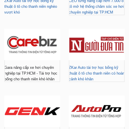
Gara nâng cấp xe hơi chuyên
ZKar Auto tài trợ học bổng kỹ
nghiệp tại TP.HCM - Tài trợ học
thuật ô tô cho thanh niên có hoàn
bổng cho thanh niên khó khăn
cảnh khó khăn
ZKar Auto dẫn đầu xu hướng
ZKar Auto hợp tác với Mitsubishi
“làm đẹp” nâng cấp VF3 “gây
Tiền Giang, khách Việt có thêm