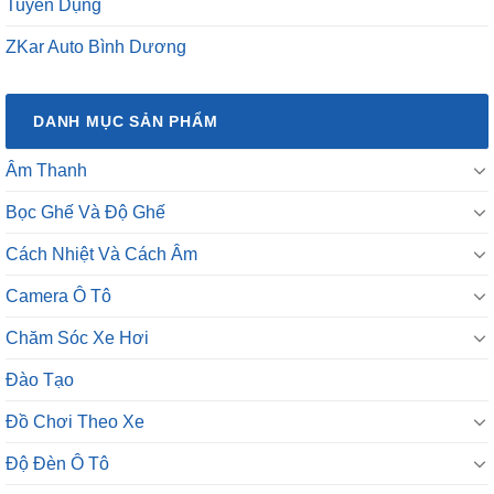
DANH MỤC SẢN PHẨM
Âm Thanh
Bọc Ghế Và Độ Ghế
Cách Nhiệt Và Cách Âm
Camera Ô Tô
Chăm Sóc Xe Hơi
Đào Tạo
Đồ Chơi Theo Xe
Độ Đèn Ô Tô
Độ Mâm Ô Tô
Dự Án Đã Triển Khai