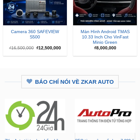
Camera 360 SAFEVIEW
Màn Hình Android TMAS
S500
10.33 Inch Cho VinFast
Minio Green
Giá
Giá
₫
16,500,000
₫
12,500,000
₫
8,000,000
gốc
hiện
là:
tại
₫16,500,000.
là:
₫12,500,000.
BÁO CHÍ NÓI VỀ ZKAR AUTO
ZKar Auto tài trợ học bổng kỹ
CEO từng nâng cấp hơn 7.000 ô
thuật ô tô cho thanh niên nghèo
tô mở hệ thống chăm sóc xe hơi
vượt khó
chuyên nghiệp tại TP.HCM