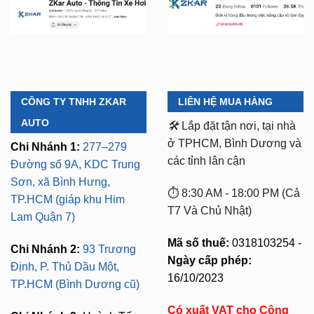
CÔNG TY TNHH ZKAR
LIÊN HỆ MUA HÀNG
AUTO
🛠️
Lắp đặt tận nơi, tại nhà
ở TPHCM, Bình Dương và
Chi Nhánh 1:
277–279
các tỉnh lân cận
Đường số 9A, KDC Trung
Sơn, xã Bình Hưng,
⏱️ 8:30 AM - 18:00 PM (Cả
TP.HCM (giáp khu Him
T7 Và Chủ Nhật)
Lam Quận 7)
Mã số thuế:
0318103254 -
Chi Nhánh 2:
93 Trương
Ngày cấp phép:
Định, P. Thủ Dầu Một,
16/10/2023
TP.HCM (Bình Dương cũ)
Có xuất VAT cho Công
Chi Nhánh 3:
Huỳnh Tấn
Ty
Phát, Quận 7, Tp.HCM