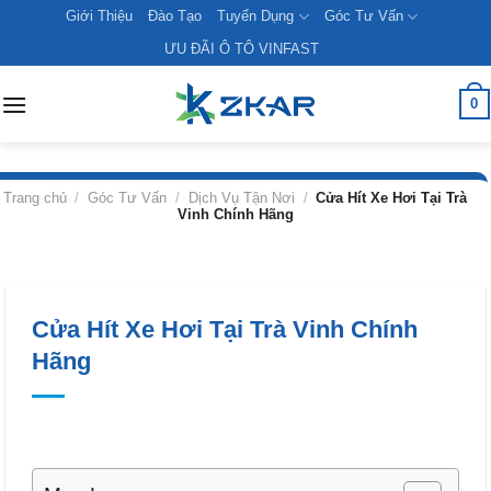
Skip
Giới Thiệu
Đào Tạo
Tuyển Dụng
Góc Tư Vấn
to
ƯU ĐÃI Ô TÔ VINFAST
content
0
Trang chủ
/
Góc Tư Vấn
/
Dịch Vụ Tận Nơi
/
Cửa Hít Xe Hơi Tại Trà
Vinh Chính Hãng
Cửa Hít Xe Hơi Tại Trà Vinh Chính
Hãng