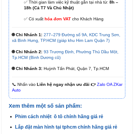
✅ Thời gian làm việc kỹ thuật gắn tại nhà từ:
8h –
18h (Cả T7 Và Chủ Nhật)
✅ Có xuất
hóa đơn VAT
cho Khách Hàng
🌐 Chi Nhánh 1:
277–279 Đường số 9A, KDC Trung Sơn,
xã Bình Hưng, TP.HCM (giáp khu Him Lam Quận 7)
🌐 Chi Nhánh 2:
93 Trương Định, Phường Thủ Dầu Một,
Tp.HCM (Bình Dương cũ)
🌐 Chi Nhánh 3:
Huỳnh Tấn Phát, Quận 7, Tp.HCM
📞 Nhấn vào
Liên hệ ngay nhận ưu đãi 👉
Zalo OA ZKar
Auto
Xem thêm một số sản phẩm:
Phim cách nhiệt ô tô chính hãng giá rẻ
Lắp đặt màn hình tại tphcm chính hãng giá rẻ