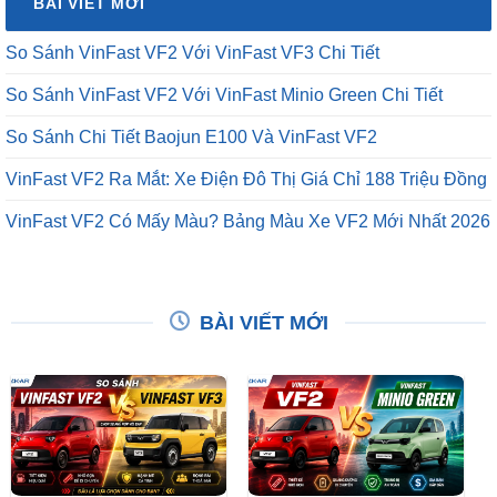
So Sánh VinFast VF2 Với VinFast Minio Green Chi Tiết
So Sánh Chi Tiết Baojun E100 Và VinFast VF2
VinFast VF2 Ra Mắt: Xe Điện Đô Thị Giá Chỉ 188 Triệu Đồng
VinFast VF2 Có Mấy Màu? Bảng Màu Xe VF2 Mới Nhất 2026
BÀI VIẾT MỚI
So Sánh VinFast VF2 Với
So Sánh VinFast VF2 Với
VinFast VF3 Chi Tiết
VinFast Minio Green Chi