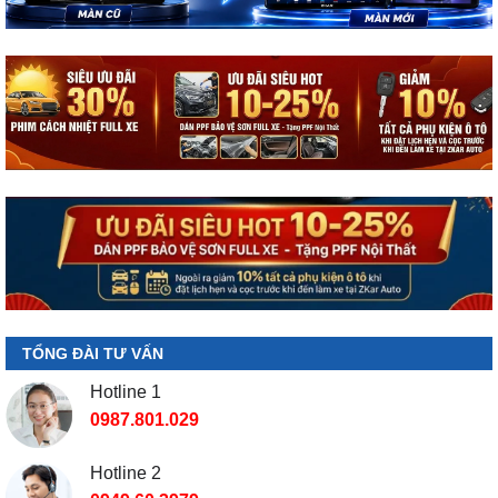
TỔNG ĐÀI TƯ VẤN
Hotline 1
0987.801.029
Hotline 2
0949.60.3979