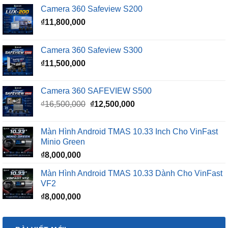
Camera 360 Safeview S300
₫
11,500,000
Camera 360 SAFEVIEW S500
Giá
Giá
₫
16,500,000
₫
12,500,000
gốc
hiện
là:
tại
Màn Hình Android TMAS 10.33 Inch Cho VinFast
₫16,500,000.
là:
Minio Green
₫12,500,000.
₫
8,000,000
Màn Hình Android TMAS 10.33 Dành Cho VinFast
VF2
₫
8,000,000
BÀI VIẾT MỚI
So Sánh VinFast VF2 Với VinFast VF3 Chi Tiết