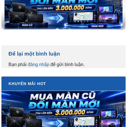
Để lại một bình luận
Bạn phải
đăng nhập
để gửi bình luận.
KHUYẾN MÃI HOT