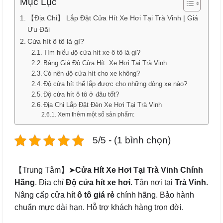
Mục Lục
【Địa Chỉ】 Lắp Đặt Cửa Hít Xe Hơi Tại Trà Vinh | Giá
Ưu Đãi
Cửa hít ô tô là gì?
Tìm hiểu độ cửa hít xe ô tô là gì?
Bảng Giá Độ Cửa Hít Xe Hơi Tại Trà Vinh
Có nên độ cửa hít cho xe không?
Độ cửa hít thể lắp được cho những dòng xe nào?
Độ cửa hít ô tô ở đâu tốt?
Địa Chỉ Lắp Đặt Đèn Xe Hơi Tại Trà Vinh
Xem thêm một số sản phẩm:
5/5 - (1 bình chọn)
【Trung Tâm】➤
Cửa Hít Xe Hơi Tại Trà Vinh Chính
Hãng
. Địa chỉ
Độ cửa hít xe hơi
. Tận nơi tại
Trà Vinh
.
Nâng cấp cửa hít
ô tô
giá rẻ
chính hãng. Bảo hành
chuẩn mực dài hạn. Hỗ trợ khách hàng trọn đời.