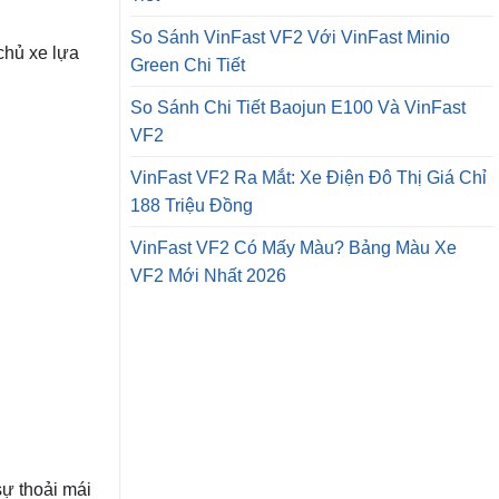
So Sánh VinFast VF2 Với VinFast Minio
chủ xe lựa
Green Chi Tiết
So Sánh Chi Tiết Baojun E100 Và VinFast
VF2
VinFast VF2 Ra Mắt: Xe Điện Đô Thị Giá Chỉ
188 Triệu Đồng
VinFast VF2 Có Mấy Màu? Bảng Màu Xe
VF2 Mới Nhất 2026
sự thoải mái