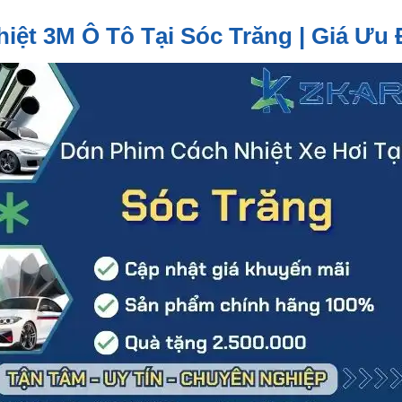
ệt 3M Ô Tô Tại Sóc Trăng | Giá Ưu 