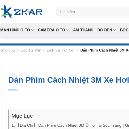
Skip
Tìm
to
kiếm:
content
MÀN HÌNH Ô TÔ
CAMERA Ô TÔ
ÂM THANH
ĐỘ ĐÈN
BỌC
rang chủ
/
Góc Tư Vấn
/
Dịch Vụ Tận Nơi
/
Dán Phim Cách Nhiệt 3M Xe
Dán Phim Cách Nhiệt 3M Xe Hơi
Mục Lục
【Địa Chỉ】 Dán Phim Cách Nhiệt 3M Ô Tô Tại Sóc Trăng | G