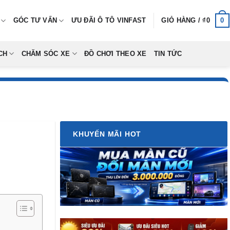
0
GÓC TƯ VẤN
ƯU ĐÃI Ô TÔ VINFAST
GIỎ HÀNG /
₫
0
CH
CHĂM SÓC XE
ĐỒ CHƠI THEO XE
TIN TỨC
KHUYẾN MÃI HOT