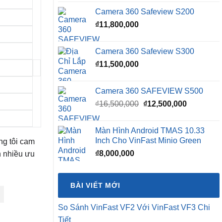
Camera 360 Safeview S200
₫
11,800,000
Camera 360 Safeview S300
₫
11,500,000
Camera 360 SAFEVIEW S500
Giá
Giá
₫
16,500,000
₫
12,500,000
gốc
hiện
là:
tại
Màn Hình Android TMAS 10.33
₫16,500,000.
là:
Inch Cho VinFast Minio Green
ng tôi cam
₫12,500,0
₫
8,000,000
 nhiều ưu
BÀI VIẾT MỚI
So Sánh VinFast VF2 Với VinFast VF3 Chi
Tiết