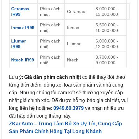
Ceramax
Phim cách
8.000.000 -
Ceramax
IR99
nhiệt
13.000.000
Phim cách
5.500.000 -
Inmax IR99
Inmax
nhiệt
10.000.000
Llumar
Phim cách
6.000.000 -
Llumar
IR99
nhiệt
12.000.000
Phim cách
3.700.000 -
Ntech IR99
Ntech
nhiệt
9.000.000
Lưu ý:
Giá dán phim cách nhiệt
có thể thay đổi theo
từng thời điểm, dòng xe, loại sản phẩm và nhà cung
cấp. Nhưng chúng tôi cam kết sẽ thường xuyên cập
nhật giá chính xác. Để được hỗ trợ báo giá chi tiết, vui
lòng liên hệ hotline:
0949.60.3979
và nhận nhiều ưu
đãi hấp dẫn trong tháng này.
ZKar Auto – Trung Tâm Độ Xe Uy Tín, Cung Cấp
Sản Phẩm Chính Hãng Tại Long Khánh