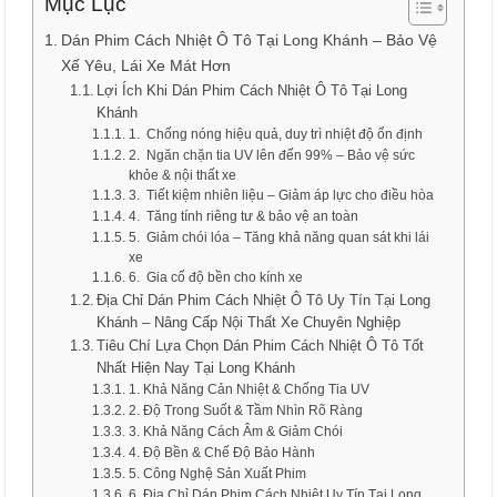
Mục Lục
Dán Phim Cách Nhiệt Ô Tô Tại Long Khánh – Bảo Vệ
Xế Yêu, Lái Xe Mát Hơn
Lợi Ích Khi Dán Phim Cách Nhiệt Ô Tô Tại Long
Khánh
1. Chống nóng hiệu quả, duy trì nhiệt độ ổn định
2. Ngăn chặn tia UV lên đến 99% – Bảo vệ sức
khỏe & nội thất xe
3. Tiết kiệm nhiên liệu – Giảm áp lực cho điều hòa
4. Tăng tính riêng tư & bảo vệ an toàn
5. Giảm chói lóa – Tăng khả năng quan sát khi lái
xe
6. Gia cố độ bền cho kính xe
Địa Chỉ Dán Phim Cách Nhiệt Ô Tô Uy Tín Tại Long
Khánh – Nâng Cấp Nội Thất Xe Chuyên Nghiệp
Tiêu Chí Lựa Chọn Dán Phim Cách Nhiệt Ô Tô Tốt
Nhất Hiện Nay Tại Long Khánh
1. Khả Năng Cản Nhiệt & Chống Tia UV
2. Độ Trong Suốt & Tầm Nhìn Rõ Ràng
3. Khả Năng Cách Âm & Giảm Chói
4. Độ Bền & Chế Độ Bảo Hành
5. Công Nghệ Sản Xuất Phim
6. Địa Chỉ Dán Phim Cách Nhiệt Uy Tín Tại Long