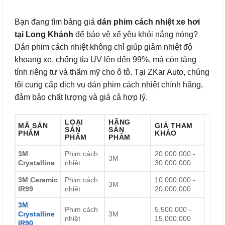
Bạn đang tìm bảng giá
dán phim cách nhiệt xe hơi
tại Long Khánh
để bảo vệ xế yêu khỏi nắng nóng?
Dán phim cách nhiệt không chỉ giúp giảm nhiệt độ
khoang xe, chống tia UV lên đến 99%, mà còn tăng
tính riêng tư và thẩm mỹ cho ô tô. Tại ZKar Auto, chúng
tôi cung cấp dịch vụ dán phim cách nhiệt chính hãng,
đảm bảo chất lượng và giá cả hợp lý.
LOẠI
HÃNG
MÃ SẢN
GIÁ THAM
SẢN
SẢN
PHẨM
KHẢO
PHẨM
PHẨM
3M
Phim cách
20.000.000 -
3M
Crystalline
nhiệt
30.000.000
3M Ceramic
Phim cách
10.000.000 -
3M
IR99
nhiệt
20.000.000
3M
Phim cách
5.500.000 -
Crystalline
3M
nhiệt
15.000.000
IR90