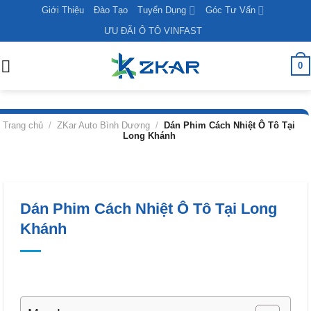
Skip
Giới Thiệu
Đào Tạo
Tuyển Dụng
Góc Tư Vấn
to
ƯU ĐÃI Ô TÔ VINFAST
content
0
Trang chủ
/
ZKar Auto Bình Dương
/
Dán Phim Cách Nhiệt Ô Tô Tại
Long Khánh
Dán Phim Cách Nhiệt Ô Tô Tại Long
Khánh