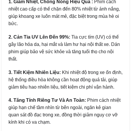
1. Giảm Nhiệt, Chống Nóng Hiệu Quả :
Phim cách
nhiệt cao cấp có thể chặn đến 80% nhiệt từ ánh nắng,
giúp khoang xe luôn mát mẻ, đặc biệt trong mùa hè oi
bức.
2. Cản Tia UV Lên Đến 99%:
Tia cực tím (UV) có thể
gây lão hóa da, hại mắt và làm hư hại nội thất xe. Dán
phim giúp bảo vệ sức khỏe và tăng tuổi thọ cho nội
thất.
3. Tiết Kiệm Nhiên Liệu:
Khi nhiệt độ trong xe ổn định,
hệ thống điều hòa không cần hoạt động quá tải, giúp
giảm tiêu hao nhiên liệu, tiết kiệm chi phí vận hành.
4. Tăng Tính Riêng Tư Và An Toàn:
Phim cách nhiệt
giúp hạn chế tầm nhìn từ bên ngoài, ngăn kẻ gian
quan sát đồ đạc trong xe, đồng thời giảm nguy cơ vỡ
kính khi có va chạm.