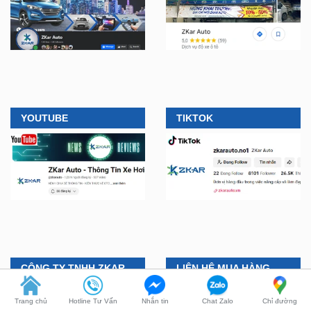
YOUTUBE
TIKTOK
CÔNG TY TNHH ZKAR
LIÊN HỆ MUA HÀNG
AUTO
🛠️
Lắp đặt tận nơi, tại nhà
Trang chủ
Hotline Tư Vấn
Nhắn tin
Chat Zalo
Chỉ đường
ở TPHCM, Bình Dương và