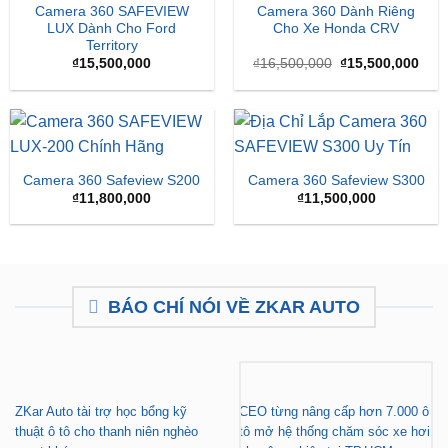
Camera 360 SAFEVIEW
Camera 360 Dành Riêng
LUX Dành Cho Ford
Cho Xe Honda CRV
Territory
Giá
Giá
₫
15,500,000
₫
16,500,000
₫
15,500,000
gốc
hiện
là:
tại
₫16,500,000.
là:
₫15,
Camera 360 Safeview S200
Camera 360 Safeview S300
₫
11,800,000
₫
11,500,000
BÁO CHÍ NÓI VỀ ZKAR AUTO
ZKar Auto tài trợ học bổng kỹ
CEO từng nâng cấp hơn 7.000 ô
thuật ô tô cho thanh niên nghèo
tô mở hệ thống chăm sóc xe hơi