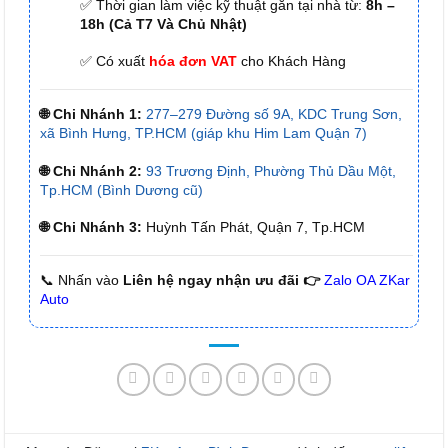
✅ Thời gian làm việc kỹ thuật gắn tại nhà từ:
8h –
18h (Cả T7 Và Chủ Nhật)
✅ Có xuất
hóa đơn VAT
cho Khách Hàng
🌐 Chi Nhánh 1:
277–279 Đường số 9A, KDC Trung Sơn,
xã Bình Hưng, TP.HCM (giáp khu Him Lam Quận 7)
🌐 Chi Nhánh 2:
93 Trương Định, Phường Thủ Dầu Một,
Tp.HCM (Bình Dương cũ)
🌐 Chi Nhánh 3:
Huỳnh Tấn Phát, Quận 7, Tp.HCM
📞 Nhấn vào
Liên hệ ngay nhận ưu đãi 👉
Zalo OA ZKar
Auto