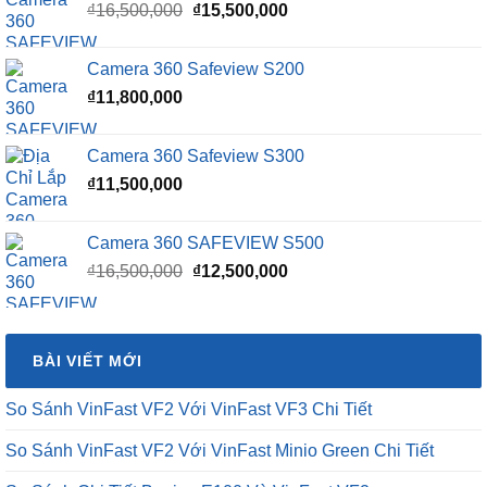
Giá
Giá
₫
16,500,000
₫
15,500,000
gốc
hiện
là:
tại
Camera 360 Safeview S200
₫16,500,000.
là:
₫
11,800,000
₫15,500,000.
Camera 360 Safeview S300
₫
11,500,000
Camera 360 SAFEVIEW S500
Giá
Giá
₫
16,500,000
₫
12,500,000
gốc
hiện
là:
tại
₫16,500,000.
là:
BÀI VIẾT MỚI
₫12,500,000.
So Sánh VinFast VF2 Với VinFast VF3 Chi Tiết
So Sánh VinFast VF2 Với VinFast Minio Green Chi Tiết