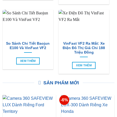
So Sánh Chi Tiết Baojun
VinFast VF2 Ra Mắt: Xe
E100 Và VinFast VF2
Điện Đô Thị Giá Chỉ 188
Triệu Đồng
XEM THÊM
XEM THÊM
SẢN PHẨM MỚI
-6%