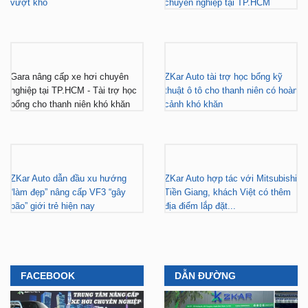
vượt khó
chuyên nghiệp tại TP.HCM
Gara nâng cấp xe hơi chuyên
ZKar Auto tài trợ học bổng kỹ
nghiệp tại TP.HCM - Tài trợ học
thuật ô tô cho thanh niên có hoàn
bổng cho thanh niên khó khăn
cảnh khó khăn
ZKar Auto dẫn đầu xu hướng
ZKar Auto hợp tác với Mitsubishi
“làm đẹp” nâng cấp VF3 “gây
Tiền Giang, khách Việt có thêm
bão” giới trẻ hiện nay
địa điểm lắp đặt...
FACEBOOK
DẪN ĐƯỜNG