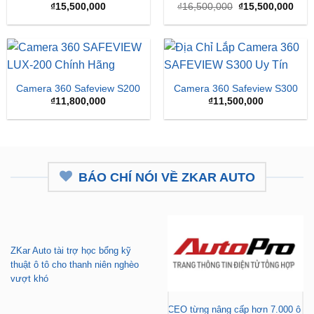
Giá
Giá
₫
15,500,000
₫
16,500,000
₫
15,500,000
gốc
hiện
là:
tại
₫16,500,000.
là:
₫15,
Camera 360 Safeview S200
Camera 360 Safeview S300
₫
11,800,000
₫
11,500,000
BÁO CHÍ NÓI VỀ ZKAR AUTO
ZKar Auto tài trợ học bổng kỹ
thuật ô tô cho thanh niên nghèo
vượt khó
CEO từng nâng cấp hơn 7.000 ô