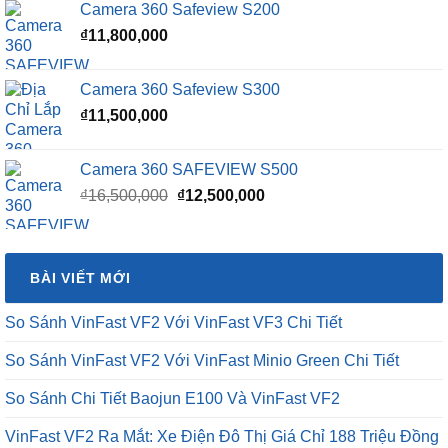
Camera 360 Safeview S200
₫16,500,000.
là:
₫
11,800,000
₫15,500,000.
Camera 360 Safeview S300
₫
11,500,000
Camera 360 SAFEVIEW S500
Giá
Giá
₫
16,500,000
₫
12,500,000
gốc
hiện
là:
tại
₫16,500,000.
là:
BÀI VIẾT MỚI
₫12,500,000.
So Sánh VinFast VF2 Với VinFast VF3 Chi Tiết
So Sánh VinFast VF2 Với VinFast Minio Green Chi Tiết
So Sánh Chi Tiết Baojun E100 Và VinFast VF2
VinFast VF2 Ra Mắt: Xe Điện Đô Thị Giá Chỉ 188 Triệu Đồng