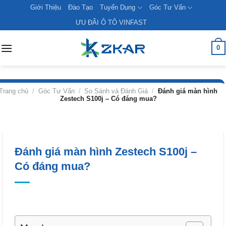
Skip
Giới Thiệu
Đào Tạo
Tuyển Dụng
Góc Tư Vấn
to
ƯU ĐÃI Ô TÔ VINFAST
content
0
Trang chủ
/
Góc Tư Vấn
/
So Sánh và Đánh Giá
/
Đánh giá màn hình
Zestech S100j – Có đáng mua?
Đánh giá màn hình Zestech S100j –
Có đáng mua?