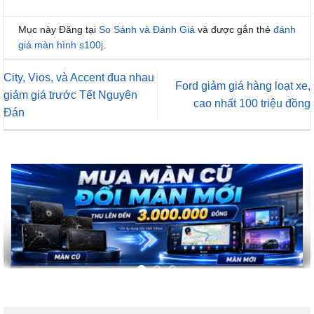
Mục này Đăng tại
So Sánh và Đánh Giá
và được gắn thẻ
đánh
giá màn hình s100j
.
City, Vios, và Accent đua nhau
Ford giảm giá hàng loạt xe,
giảm giá trước Tết Nguyên
cao nhất 100 triệu đồng
Đán