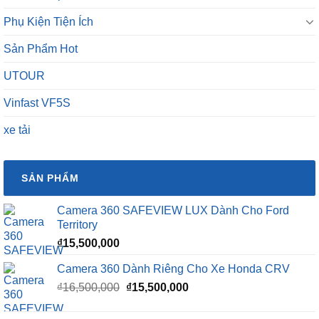
Phụ Kiện Tiện Ích
Sản Phẩm Hot
UTOUR
Vinfast VF5S
xe tải
SẢN PHẨM
Camera 360 SAFEVIEW LUX Dành Cho Ford
Territory
₫
15,500,000
Camera 360 Dành Riêng Cho Xe Honda CRV
Giá
Giá
₫
16,500,000
₫
15,500,000
gốc
hiện
là:
tại