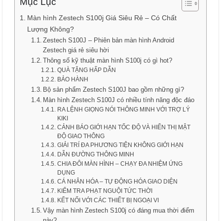
Mục Lục
Màn hình Zestech S100j Giá Siêu Rẻ – Có Chất
Lượng Không?
Zestech S100J – Phiên bản màn hình Android
Zestech giá rẻ siêu hời
Thông số kỹ thuật màn hình S100j có gì hot?
QUÀ TẶNG HẤP DẪN
BẢO HÀNH
Bộ sản phẩm Zestech S100J bao gồm những gì?
Màn hình Zestech S100J có nhiều tính năng độc đáo
RA LỆNH GIỌNG NÓI THÔNG MINH VỚI TRỢ LÝ
KIKI
CẢNH BÁO GIỚI HẠN TỐC ĐỘ VÀ HIỂN THỊ MẬT
ĐỘ GIAO THÔNG
GIẢI TRÍ ĐA PHƯƠNG TIỆN KHÔNG GIỚI HẠN
DẪN ĐƯỜNG THÔNG MINH
CHIA ĐÔI MÀN HÌNH – CHẠY ĐA NHIỆM ỨNG
DỤNG
CÁ NHÂN HÓA – TỰ ĐỘNG HÓA GIAO DIỆN
KIỂM TRA PHẠT NGUỘI TỨC THỜI
KẾT NỐI VỚI CÁC THIẾT BỊ NGOẠI VI
Vậy màn hình Zestech S100j có đáng mua thời điểm
này?