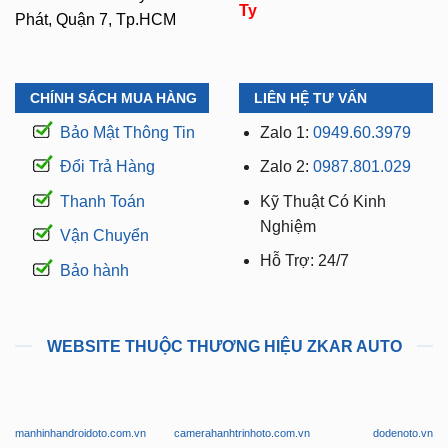
Ty
Phát, Quận 7, Tp.HCM
CHÍNH SÁCH MUA HÀNG
LIÊN HỆ TƯ VẤN
Bảo Mật Thông Tin
Zalo 1:
0949.60.3979
Đổi Trả Hàng
Zalo 2:
0987.801.029
Thanh Toán
Kỹ Thuật Có Kinh
Nghiệm
Vận Chuyển
Hỗ Trợ: 24/7
Bảo hành
WEBSITE THUỘC THƯƠNG HIỆU ZKAR AUTO
manhinhandroidoto.com.vn
camerahanhtrinhoto.com.vn
dodenoto.vn