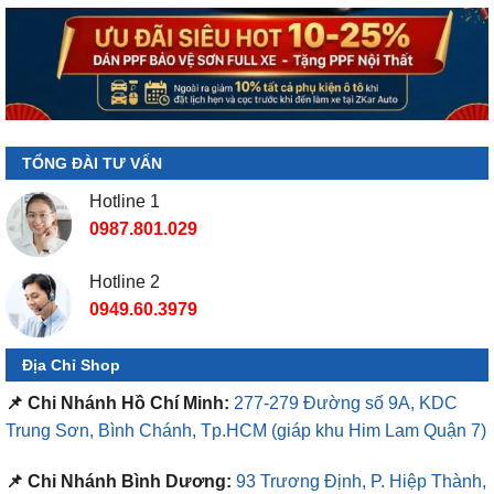
TỔNG ĐÀI TƯ VẤN
Hotline 1
0987.801.029
Hotline 2
0949.60.3979
Địa Chỉ Shop
📌 Chi Nhánh Hồ Chí Minh:
277-279 Đường số 9A, KDC
Trung Sơn, Bình Chánh, Tp.HCM
(giáp khu Him Lam Quận 7)
📌 Chi Nhánh Bình Dương:
93 Trương Định, P. Hiệp Thành,