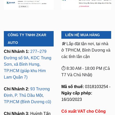
CÔNG TY TNHH ZKAR
LIÊN HỆ MUA HÀNG
AUTO
🛠️
Lắp đặt tận nơi, tại nhà
ở TPHCM, Bình Dương và
Chi Nhánh 1:
277–279
các tỉnh lân cận
Đường số 9A, KDC Trung
Sơn, xã Bình Hưng,
⏱️ 8:30 AM - 18:00 PM (Cả
TP.HCM (giáp khu Him
T7 Và Chủ Nhật)
Lam Quận 7)
Mã số thuế:
0318103254 -
Chi Nhánh 2:
93 Trương
Ngày cấp phép:
Định, P. Thủ Dầu Một,
16/10/2023
TP.HCM (Bình Dương cũ)
Có xuất VAT cho Công
Chi Nhánh 3:
Huỳnh Tấn