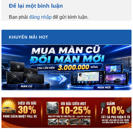
Để lại một bình luận
Bạn phải
đăng nhập
để gửi bình luận.
KHUYẾN MÃI HOT