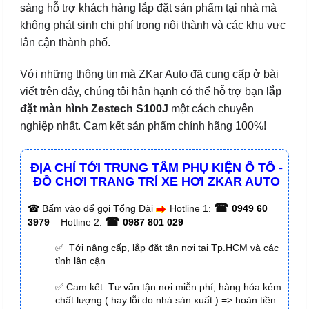
sàng hỗ trợ khách hàng lắp đặt sản phẩm tại nhà mà
không phát sinh chi phí trong nội thành và các khu vực
lân cận thành phố.
Với những thông tin mà ZKar Auto đã cung cấp ở bài
viết trên đây, chúng tôi hân hạnh có thể hỗ trợ bạn l
ắp
đặt màn hình Zestech S100J
một cách chuyên
nghiệp nhất. Cam kết sản phẩm chính hãng 100%!
ĐỊA CHỈ TỚI TRUNG TÂM PHỤ KIỆN Ô TÔ -
ĐỒ CHƠI TRANG TRÍ XE HƠI ZKAR AUTO
☎
☎
Bấm vào để gọi Tổng Đài
Hotline 1:
0949 60
☎
3979
– Hotline 2:
0987 801 029
✅ Tới nâng cấp, lắp đặt tận nơi tại Tp.HCM và các
tỉnh lân cận
✅ Cam kết: Tư vấn tận nơi miễn phí, hàng hóa kém
chất lượng ( hay lỗi do nhà sản xuất ) => hoàn tiền