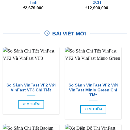
CAMERA HÀNH TRÌNH
CAMERA HÀNH TRÌNH
Camera Hành Trình DDpai
Camera Hành Trình Ô Tô
Mini 5 4K Đẳng Cấp Đầy Cá
Cao Cấp Blackvue DR970X-
Tính
2CH
₫
2,679,000
₫
12,900,000
BÀI VIẾT MỚI
So Sánh VinFast VF2 Với
So Sánh VinFast VF2 Với
VinFast VF3 Chi Tiết
VinFast Minio Green Chi
Tiết
XEM THÊM