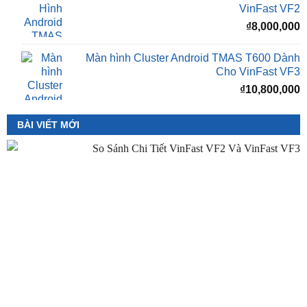
₫
VinFast Minio Green
₫
8,000,000
Màn Hình Android TMAS 10.33 Dành Cho
VinFast VF2
₫
8,000,000
Màn hình Cluster Android TMAS T600 Dành
Cho VinFast VF3
₫
10,800,000
BÀI VIẾT MỚI