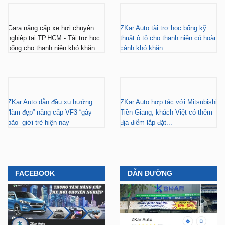
thuật ô tô cho thanh niên nghèo
tô mở hệ thống chăm sóc xe hơi
vượt khó
chuyên nghiệp tại TP.HCM
Gara nâng cấp xe hơi chuyên
ZKar Auto tài trợ học bổng kỹ
nghiệp tại TP.HCM - Tài trợ học
thuật ô tô cho thanh niên có hoàn
bổng cho thanh niên khó khăn
cảnh khó khăn
ZKar Auto dẫn đầu xu hướng
ZKar Auto hợp tác với Mitsubishi
“làm đẹp” nâng cấp VF3 “gây
Tiền Giang, khách Việt có thêm
bão” giới trẻ hiện nay
địa điểm lắp đặt...
FACEBOOK
DẪN ĐƯỜNG