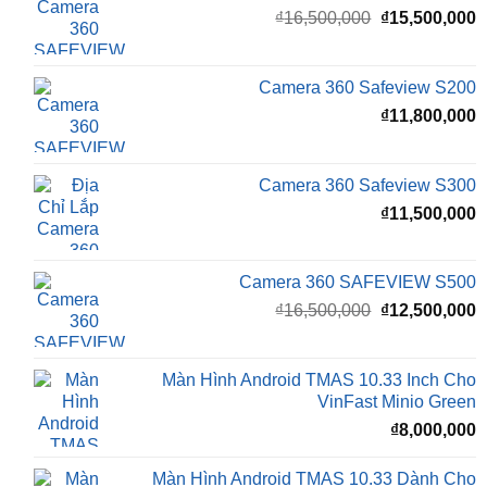
₫
15,500,000
Camera 360 Dành Riêng Cho Xe Honda CRV
Giá
G
₫
16,500,000
₫
15,500,000
gốc
h
là:
t
₫16,500,000.
l
Camera 360 Safeview S200
₫
₫
11,800,000
Camera 360 Safeview S300
₫
11,500,000
Camera 360 SAFEVIEW S500
Giá
G
₫
16,500,000
₫
12,500,000
gốc
h
là:
t
₫16,500,000.
l
Màn Hình Android TMAS 10.33 Inch Cho