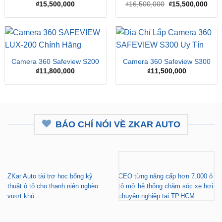
Camera 360 SAFEVIEW
Camera 360 Dành Riêng
LUX Dành Cho Ford
Cho Xe Honda CRV
Territory
Giá
Giá
₫
15,500,000
₫
16,500,000
₫
15,500,000
gốc
hiện
là:
tại
₫16,500,000.
là:
₫15,
Camera 360 Safeview S200
Camera 360 Safeview S300
₫
11,800,000
₫
11,500,000
BÁO CHÍ NÓI VỀ ZKAR AUTO
ZKar Auto tài trợ học bổng kỹ
CEO từng nâng cấp hơn 7.000 ô