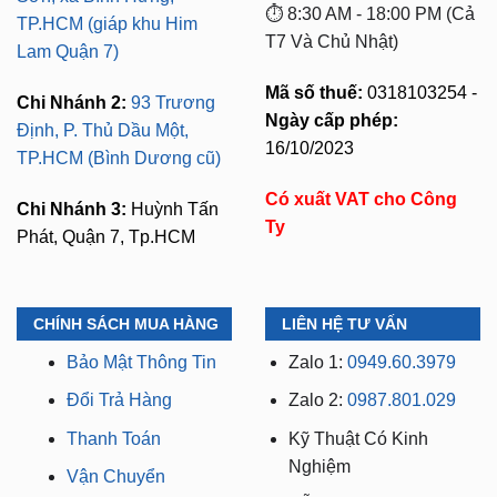
ở TPHCM, Bình Dương và
Chi Nhánh 1:
277–279
các tỉnh lân cận
Đường số 9A, KDC Trung
Sơn, xã Bình Hưng,
⏱️ 8:30 AM - 18:00 PM (Cả
TP.HCM (giáp khu Him
T7 Và Chủ Nhật)
Lam Quận 7)
Mã số thuế:
0318103254 -
Chi Nhánh 2:
93 Trương
Ngày cấp phép:
Định, P. Thủ Dầu Một,
16/10/2023
TP.HCM (Bình Dương cũ)
Có xuất VAT cho Công
Chi Nhánh 3:
Huỳnh Tấn
Ty
Phát, Quận 7, Tp.HCM
CHÍNH SÁCH MUA HÀNG
LIÊN HỆ TƯ VẤN
Bảo Mật Thông Tin
Zalo 1:
0949.60.3979
Đổi Trả Hàng
Zalo 2:
0987.801.029