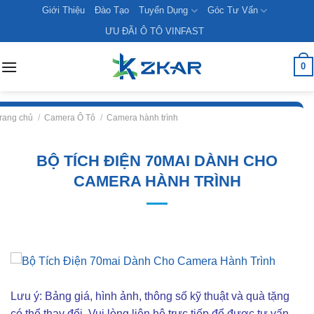
Skip
Giới Thiệu
Đào Tạo
Tuyển Dụng
Góc Tư Vấn
to
ƯU ĐÃI Ô TÔ VINFAST
content
0
rang chủ
/
Camera Ô Tô
/
Camera hành trình
BỘ TÍCH ĐIỆN 70MAI DÀNH CHO
CAMERA HÀNH TRÌNH
Lưu ý: Bảng giá, hình ảnh, thông số kỹ thuật và quà tặng
có thể thay đổi. Vui lòng liên hê trực tiếp để được tư vấn