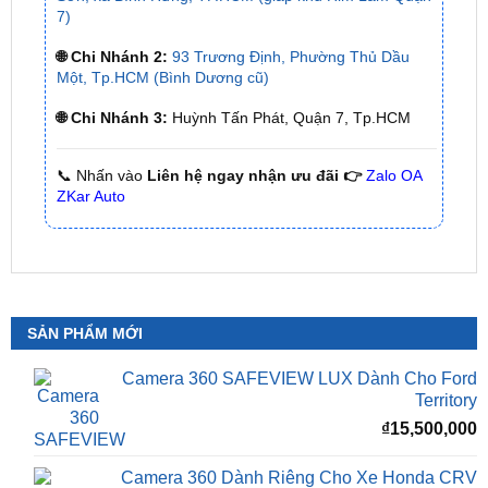
✅ Có xuất
hóa đơn VAT
cho Khách Hàng
🌐 Chi Nhánh 1:
277–279 Đường số 9A, KDC Trung
Sơn, xã Bình Hưng, TP.HCM (giáp khu Him Lam Quận
7)
🌐 Chi Nhánh 2:
93 Trương Định, Phường Thủ Dầu
Một, Tp.HCM (Bình Dương cũ)
🌐 Chi Nhánh 3:
Huỳnh Tấn Phát, Quận 7, Tp.HCM
📞 Nhấn vào
Liên hệ ngay nhận ưu đãi 👉
Zalo OA
ZKar Auto
SẢN PHẨM MỚI
Camera 360 SAFEVIEW LUX Dành Cho Ford
Territory