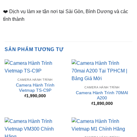
📌 Chi Nhánh Bình Dương:
93 Trương Định, P. Hiệp
Thành, TP. Thủ Dầu Một, Bình Dương
⏰ Mở Cửa 08h - 18h
❤️ Dịch vụ làm xe tận nơi tại Sài Gòn, Bình Dương và các
tỉnh thành
SẢN PHẨM TƯƠNG TỰ
CAMERA HÀNH TRÌNH
Camera Hành Trình
CAMERA HÀNH TRÌNH
Vietmap TS-C9P
Camera Hành Trình 70MAI
₫
1,990,000
A200
₫
1,890,000