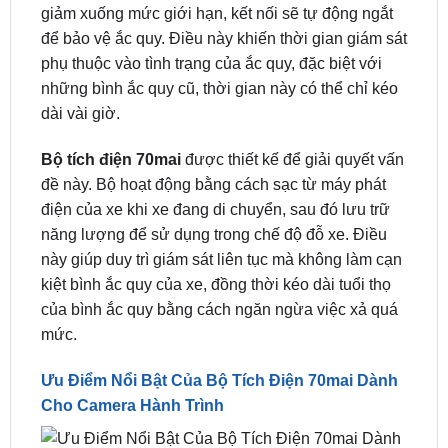
Khi
cam hành trình
hoạt động ở chế độ đỗ xe, nó
lấy nguồn điện từ bình ắc quy thông qua cáp giám
sát đỗ xe. Tuy nhiên, khi điện áp của bình ắc quy
giảm xuống mức giới hạn, kết nối sẽ tự động ngắt
để bảo vệ ắc quy. Điều này khiến thời gian giám sát
phụ thuộc vào tình trạng của ắc quy, đặc biệt với
những bình ắc quy cũ, thời gian này có thể chỉ kéo
dài vài giờ.
Bộ tích điện 70mai
được thiết kế để giải quyết vấn
đề này. Bộ hoạt động bằng cách sạc từ máy phát
điện của xe khi xe đang di chuyển, sau đó lưu trữ
năng lượng để sử dụng trong chế độ đỗ xe. Điều
này giúp duy trì giám sát liên tục mà không làm cạn
kiệt bình ắc quy của xe, đồng thời kéo dài tuổi thọ
của bình ắc quy bằng cách ngăn ngừa việc xả quá
mức.