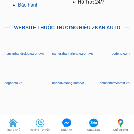
Thanh Toán
Kỹ Thuật Có Kinh
Nghiệm
Vận Chuyển
Hỗ Trợ: 24/7
Bảo hành
WEBSITE THUỘC THƯƠNG HIỆU ZKAR AUTO
manhinhandroidoto.com.vn
camerahanhtrinhoto.com.vn
dodenoto.vn
dogheoto.vn
dochoixesang.com.vn
phukienotovinfast.vn
Trang chủ
Hotline Tư Vấn
Nhắn tin
Chat Zalo
Chỉ đường