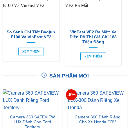
XEM THÊM
So Sánh Chi Tiết Baojun
VinFast VF2 Ra Mắt: Xe
E100 Và VinFast VF2
Điện Đô Thị Giá Chỉ 188
Triệu Đồng
XEM THÊM
XEM THÊM
SẢN PHẨM MỚI
-6%