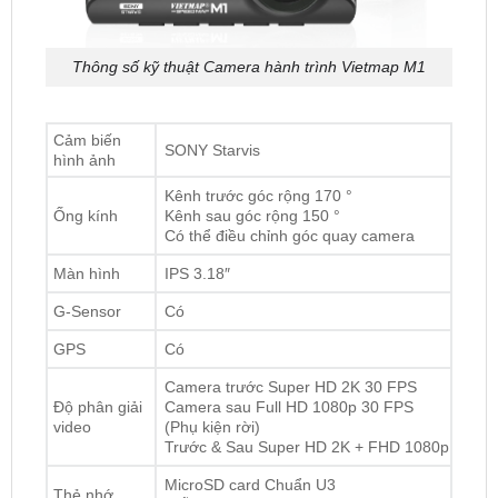
Thông số kỹ thuật Camera hành trình Vietmap M1
Cảm biến
SONY Starvis
hình ảnh
Kênh trước góc rộng 170 °
Ống kính
Kênh sau góc rộng 150 °
Có thể điều chỉnh góc quay camera
Màn hình
IPS 3.18″
G-Sensor
Có
GPS
Có
Camera trước Super HD 2K 30 FPS
Độ phân giải
Camera sau Full HD 1080p 30 FPS
video
(Phụ kiện rời)
Trước & Sau Super HD 2K + FHD 1080p
MicroSD card Chuẩn U3
Thẻ nhớ
(Hỗ trợ thẻ tối đa 256 GB)
Pin
Siêu tụ điện