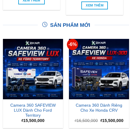
SẢN PHẨM MỚI
-6%
Camera 360 SAFEVIEW
Camera 360 Dành Riêng
LUX Dành Cho Ford
Cho Xe Honda CRV
Territory
Giá
Giá
₫
15,500,000
₫
16,500,000
₫
15,500,000
gốc
hiện
là:
tại
₫16,500,000.
là:
₫15,