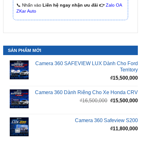
SẢN PHẨM MỚI
Camera 360 SAFEVIEW LUX Dành Cho Ford
Territory
₫
15,500,000
Camera 360 Dành Riêng Cho Xe Honda CRV
Giá
G
₫
16,500,000
₫
15,500,000
gốc
h
là:
t
₫16,500,000.
l
Camera 360 Safeview S200
₫
₫
11,800,000
Camera 360 Safeview S300
₫
11,500,000