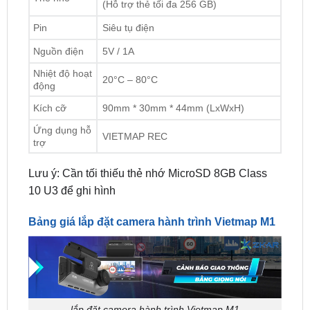
Nguồn điện
5V / 1A
Nhiệt độ hoạt
20°C – 80°C
động
Kích cỡ
90mm * 30mm * 44mm (LxWxH)
Ứng dụng hỗ
VIETMAP REC
trợ
Lưu ý: Cần tối thiếu thẻ nhớ MicroSD 8GB Class
10 U3 để ghi hình
Bảng giá lắp đặt camera hành trình Vietmap M1
lắp đặt camera hành trình Vietmap M1