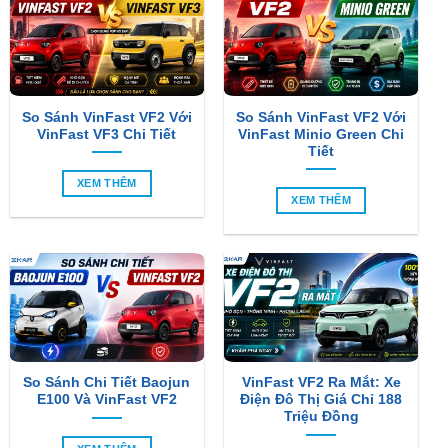
So Sánh VinFast VF2 Với
So Sánh VinFast VF2 Với
VinFast VF3 Chi Tiết
VinFast Minio Green Chi
Tiết
XEM THÊM
XEM THÊM
So Sánh Chi Tiết Baojun
VinFast VF2 Ra Mắt: Xe
E100 Và VinFast VF2
Điện Đô Thị Giá Chỉ 188
Triệu Đồng
XEM THÊM
XEM THÊM