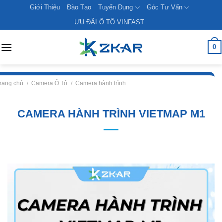
Skip
Giới Thiệu
Đào Tạo
Tuyển Dụng
Góc Tư Vấn
to
ƯU ĐÃI Ô TÔ VINFAST
content
0
rang chủ
/
Camera Ô Tô
/
Camera hành trình
CAMERA HÀNH TRÌNH VIETMAP M1