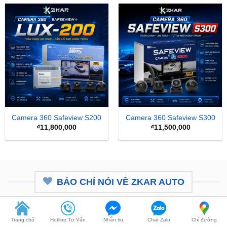
Camera 360 Safeview S200
Camera 360 Safeview S300
₫
11,800,000
₫
11,500,000
BÁO CHÍ NÓI VỀ ZKAR AUTO
Trang chủ
Hotline Tư Vấn
Nhắn tin
Chat Zalo
Chỉ đường