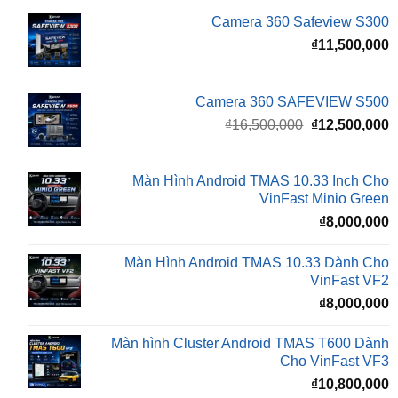
Camera 360 SAFEVIEW S500
Giá
G
₫
16,500,000
₫
12,500,000
gốc
h
là:
t
₫16,500,000.
l
Màn Hình Android TMAS 10.33 Inch Cho
₫
VinFast Minio Green
₫
8,000,000
Màn Hình Android TMAS 10.33 Dành Cho
VinFast VF2
₫
8,000,000
Màn hình Cluster Android TMAS T600 Dành
Cho VinFast VF3
₫
10,800,000
BÀI VIẾT MỚI