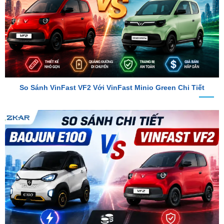
So Sánh VinFast VF2 Với VinFast Minio Green Chi Tiết
So Sánh Chi Tiết Baojun E100 Và VinFast VF2