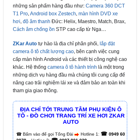
hơi
,
độ âm thanh
Đức: Helix, Maestro, Match, Brax,
Cách âm chống ồn
STP cao cấp từ Nga…
ZKar Auto
tự hào là địa chỉ phân phối,
lắp đặt
camera ô tô chất lượng cao
, bên cạnh việc cung
cấp màn hình Android và các thiết bị công nghệ cao
khác. Hệ thống
camera ô tô hành trình
là một trong
những dịch vụ hàng đầu mà chúng tôi cung cấp để
nâng cao trải nghiệm lái xe và đảm bảo an toàn khi
tham gia giao thông.
ĐỊA CHỈ TỚI TRUNG TÂM PHỤ KIỆN Ô
TÔ - ĐỒ CHƠI TRANG TRÍ XE HƠI ZKAR
AUTO
☎
☎
Bấm vào để gọi Tổng Đài
Hotline 1:
0949 60
☎
3979
– Hotline 2:
0987 801 029
✅ Tới nâng cấp, lắp đặt tận nơi tại Tp.HCM và