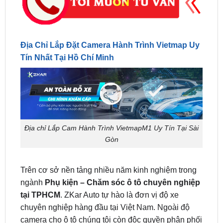
Địa Chỉ Lắp Đặt Camera Hành Trình Vietmap Uy
Tín Nhất Tại Hồ Chí Minh
Địa chỉ Lắp Cam Hành Trình VietmapM1 Uy Tín Tại Sài
Gòn
Trên cơ sở nền tảng nhiều năm kinh nghiệm trong
ngành
Phụ kiện – Chăm sóc ô tô chuyên nghiệp
tại TPHCM
. ZKar Auto tự hào là đơn vị độ xe
chuyên nghiệp hàng đầu tại Việt Nam. Ngoài độ
camera cho ô tô chúng tôi còn độc quyền phân phối
những sản phẩm hàng đầu như:
Camera 360 DCT
T1 Pro
,
Android box Zestech
,
màn hình DVD xe