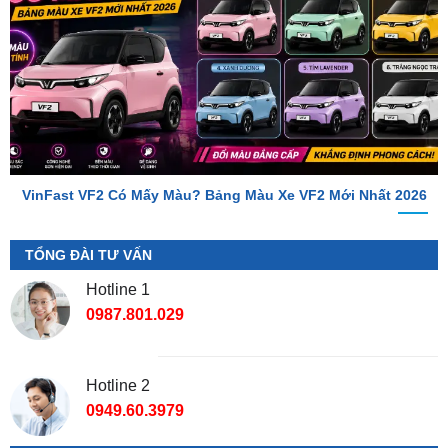
VinFast VF2 Có Mấy Màu? Bảng Màu Xe VF2 Mới Nhất 2026
TỔNG ĐÀI TƯ VẤN
Hotline 1
0987.801.029
Hotline 2
0949.60.3979
Địa Chỉ Shop
📌 Chi Nhánh Hồ Chí Minh:
277-279 Đường số 9A, KDC