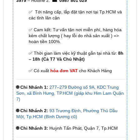
các tỉnh lân cận
✅ Cam kết: Tư vấn tận nơi miễn phí, hàng hóa
kém chất lượng ( hay lỗi do nhà sản xuất ) =>
hoàn tiền 100%.
✅ Thời gian làm việc kỹ thuật gắn tại nhà từ:
8h
– 18h (Cả T7 Và Chủ Nhật)
✅ Có xuất
hóa đơn VAT
cho Khách Hàng
🌐 Chi Nhánh 1:
277–279 Đường số 9A, KDC Trung
Sơn, xã Bình Hưng, TP.HCM (giáp khu Him Lam Quận
7)
🌐 Chi Nhánh 2:
93 Trương Định, Phường Thủ Dầu
Một, Tp.HCM (Bình Dương cũ)
🌐 Chi Nhánh 3:
Huỳnh Tấn Phát, Quận 7, Tp.HCM
📞 Nhấn vào
Liên hệ ngay nhận ưu đãi 👉
Zalo OA
ZKar Auto