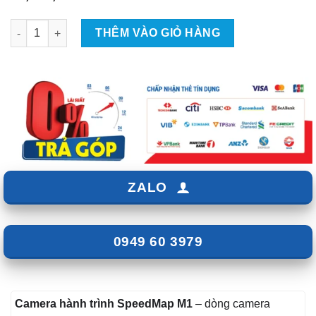
Camera Hành Trình Vietmap M1 số lượng
THÊM VÀO GIỎ HÀNG
ZALO
0949 60 3979
Camera hành trình SpeedMap M1
– dòng camera