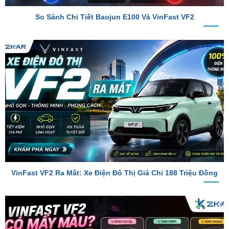
VinFast VF2 Ra Mắt: Xe Điện Đô Thị Giá Chỉ 188 Triệu Đồng