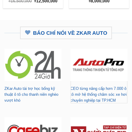
Giá
Giá
₫
16,500,000
₫
12,500,000
₫
8,000,000
gốc
hiện
là:
tại
₫16,500,000.
là:
₫12,500,000.
BÁO CHÍ NÓI VỀ ZKAR AUTO
ZKar Auto tài trợ học bổng kỹ
CEO từng nâng cấp hơn 7.000 ô
thuật ô tô cho thanh niên nghèo
tô mở hệ thống chăm sóc xe hơi
vượt khó
chuyên nghiệp tại TP.HCM