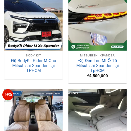
BODY KIT
MITSUBISHI XPANDER
Độ BodyKit Rider M Cho
Độ Đèn Led Mí Ô Tô
Mitsubishi Xpander Tại
Mitsubishi Xpander Tại
TPHCM
TpHCM
₫
4,500,000
-9%