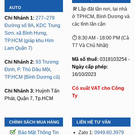
AUTO
🛠️
Lắp đặt tận nơi, tại nhà
ở TPHCM, Bình Dương và
Chi Nhánh 1:
277–279
các tỉnh lân cận
Đường số 9A, KDC Trung
Sơn, xã Bình Hưng,
⏱️ 8:30 AM - 18:00 PM (Cả
TP.HCM (giáp khu Him
T7 Và Chủ Nhật)
Lam Quận 7)
Mã số thuế:
0318103254 -
Chi Nhánh 2:
93 Trương
Ngày cấp phép:
Định, P. Thủ Dầu Một,
16/10/2023
TP.HCM (Bình Dương cũ)
Có xuất VAT cho Công
Chi Nhánh 3:
Huỳnh Tấn
Ty
Phát, Quận 7, Tp.HCM
CHÍNH SÁCH MUA HÀNG
LIÊN HỆ TƯ VẤN
Bảo Mật Thông Tin
Zalo 1:
0949.60.3979