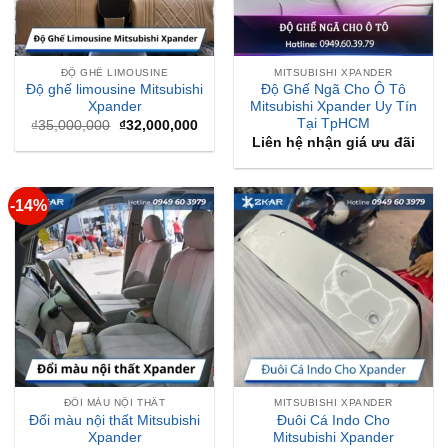
ĐỘ GHẾ LIMOUSINE
MITSUBISHI XPANDER
Độ ghế limousine Mitsubishi
Độ Ghế Ngã Cho Ô Tô
Xpander
Mitsubishi Xpander Uy Tín
Tại TpHCM
Giá
Giá
₫
35,000,000
₫
32,000,000
gốc
hiện
Liên hệ nhận giá ưu đãi
là:
tại
₫35,000,000.
là:
₫32,000,000.
-14%
ĐỔI MÀU NỘI THẤT
MITSUBISHI XPANDER
Đổi màu nội thất Mitsubishi
Đuôi Cá Indo Cho
Xpander
Mitsubishi Xpander