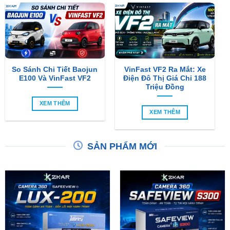
So Sánh Chi Tiết Baojun
VinFast VF2 Ra Mắt: Xe
E100 Và VinFast VF2
Điện Đô Thị Giá Chỉ 188
Triệu Đồng
XEM THÊM
XEM THÊM
SẢN PHẨM MỚI