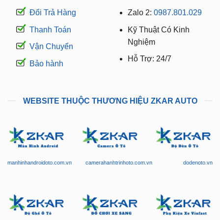
Đổi Trả Hàng
Zalo 2:
0987.801.029
Thanh Toán
Kỹ Thuật Có Kinh
Nghiệm
Vận Chuyển
Hỗ Trợ: 24/7
Bảo hành
WEBSITE THUỘC THƯƠNG HIỆU ZKAR AUTO
manhinhandroidoto.com.vn
camerahanhtrinhoto.com.vn
dodenoto.vn