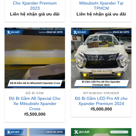
Cho Xpander Premium
Mitsubishi Xpander Tại
2023
TPHCM
Liên hệ nhận giá ưu đãi
Liên hệ nhận giá ưu đãi
ĐỘ BI GẦM
MITSUBISHI XPANDER
Độ Bi Gầm A8 Special Cho
Độ Bi Gầm LED Pro A9 cho
Xe Mitsubishi Xpander
Xpander Premium 2024
Cross
₫
5,000,000
₫
5,500,000