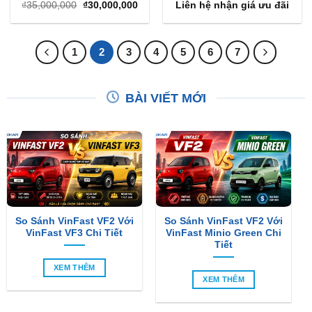
Giá
Giá
₫
35,000,000
₫
30,000,000
Liên hệ nhận giá ưu đãi
gốc
hiện
là:
tại
₫35,000,000.
là:
₫30,000,000.
1
2
3
4
5
6
7
BÀI VIẾT MỚI
So Sánh VinFast VF2 Với
So Sánh VinFast VF2 Với
VinFast VF3 Chi Tiết
VinFast Minio Green Chi
Tiết
XEM THÊM
XEM THÊM