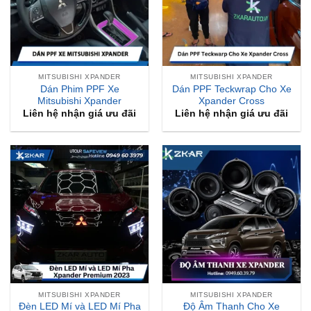
MITSUBISHI XPANDER
MITSUBISHI XPANDER
Dán Phim PPF Xe
Dán PPF Teckwrap Cho Xe
Mitsubishi Xpander
Xpander Cross
Liên hệ nhận giá ưu đãi
Liên hệ nhận giá ưu đãi
MITSUBISHI XPANDER
MITSUBISHI XPANDER
Đèn LED Mí và LED Mí Pha
Độ Âm Thanh Cho Xe