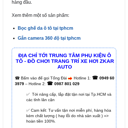
Xem thêm một số sản phẩm:
Bọc ghế da ô tô tại tphcm
Gắn camera 360 độ tại tphcm
ĐỊA CHỈ TỚI TRUNG TÂM PHỤ KIỆN Ô
TÔ - ĐỒ CHƠI TRANG TRÍ XE HƠI ZKAR
AUTO
☎
☎
Bấm vào để gọi Tổng Đài
Hotline 1:
0949 60
☎
3979
– Hotline 2:
0987 801 029
✅ Tới nâng cấp, lắp đặt tận nơi tại Tp.HCM và
các tỉnh lân cận
✅ Cam kết: Tư vấn tận nơi miễn phí, hàng hóa
kém chất lượng ( hay lỗi do nhà sản xuất ) =>
hoàn tiền 100%.
✅ Thời gian làm việc kỹ thuật gắn tại nhà từ:
8h
– 18h (Cả T7 Và Chủ Nhật)