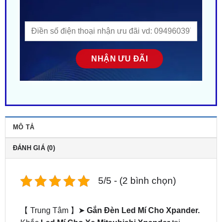
MÔ TẢ
ĐÁNH GIÁ (0)
5/5 - (2 bình chọn)
【 Trung Tâm 】➤
Gắn Đèn Led Mí Cho Xpander.
Khắc
Led Mí Cho Xe Mitsubishi Xpander
tại
TPHCM
✔️.
Độ led mí xe mitsubishi xpander
.
Bảo
hành hàng đầu Việt Nam ✔️. ZKar Auto trung tâm