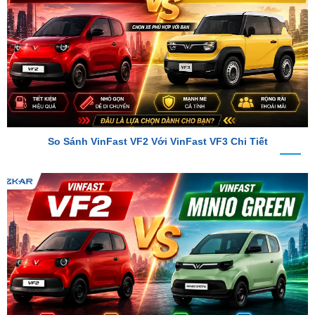
So Sánh VinFast VF2 Với VinFast VF3 Chi Tiết