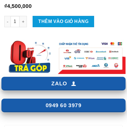
₫
4,500,000
Độ Đèn Led Mí Ô Tô Mitsubishi Xpander Tại TpHCM số lượng
THÊM VÀO GIỎ HÀNG
ZALO
0949 60 3979