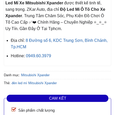
Led Mí Xe Mitsubishi Xpander
được thiết kế tinh tế,
sang trọng. ZKar Auto, địa chỉ
Độ Led Mi Ô Tô Cho Xe
Xpander
. Trung Tâm Chăm Sóc, Phụ Kiện Đồ Chơi Ô
Tô Cao Cấp ✅❤️ Chính Hãng – Chuyên Nghiệp ⭐_⭐_⭐
Uy Tín. Gần Đây Ở Tại Tphcm.
Địa chỉ:
8 Đường số 6, KDC Trung Sơn, Bình Chánh,
Tp.HCM
Hotline:
0949.60.3979
Danh mục:
Mitsubishi Xpander
Thẻ:
đèn led mí Mitsubishi Xpander
CAM KẾT
Sản phẩm chất lượng