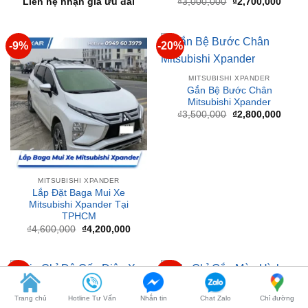
₫2,70
-9%
-20%
MITSUBISHI XPANDER
Gắn Bệ Bước Chân
Mitsubishi Xpander
Giá
Giá
₫
3,500,000
₫
2,800,000
gốc
hiện
là:
tại
₫3,500,000.
là:
₫2,80
MITSUBISHI XPANDER
Lắp Đặt Baga Mui Xe
Mitsubishi Xpander Tại
TPHCM
Giá
Giá
₫
4,600,000
₫
4,200,000
gốc
hiện
là:
tại
₫4,600,000.
là:
₫4,200,000.
-5%
-14%
MITSUBISHI XPANDER
MITSUBISHI XPANDER
Gắn Cốp Điện Xe Mitsubishi
Lắp Màn Hình Android Xe
Trang chủ
Hotline Tư Vấn
Nhắn tin
Chat Zalo
Chỉ đường