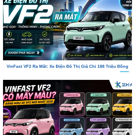
VinFast VF2 Ra Mắt: Xe Điện Đô Thị Giá Chỉ 188 Triệu Đồng