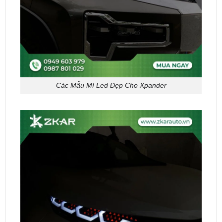
Các Mẫu Mí Led Đẹp Cho Xpander