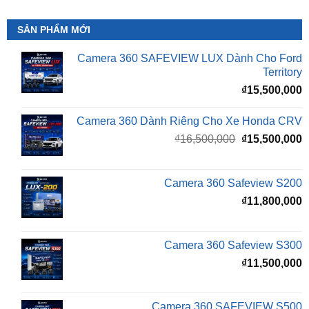
Camera 360 SAFEVIEW LUX Dành Cho Ford
Territory
₫
15,500,000
Camera 360 Dành Riêng Cho Xe Honda CRV
Giá
G
₫
16,500,000
₫
15,500,000
gốc
h
là:
t
₫16,500,000.
l
Camera 360 Safeview S200
₫
₫
11,800,000
Camera 360 Safeview S300
₫
11,500,000
Camera 360 SAFEVIEW S500
Giá
G
₫
16,500,000
₫
12,500,000
gốc
h