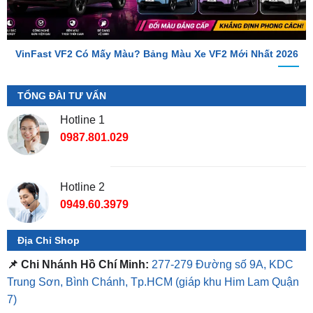
VinFast VF2 Có Mấy Màu? Bảng Màu Xe VF2 Mới Nhất 2026
TỔNG ĐÀI TƯ VẤN
Hotline 1
0987.801.029
Hotline 2
0949.60.3979
Địa Chỉ Shop
📌 Chi Nhánh Hồ Chí Minh:
277-279 Đường số 9A, KDC
Trung Sơn, Bình Chánh, Tp.HCM
(giáp khu Him Lam Quận
7)
📌 Chi Nhánh Bình Dương:
93 Trương Định, P. Hiệp
Thành, TP. Thủ Dầu Một, Bình Dương