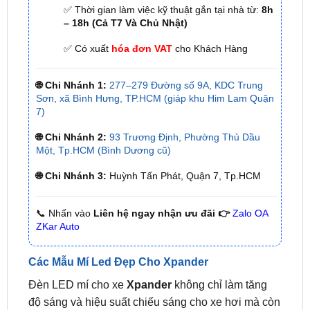
✅ Có xuất
hóa đơn VAT
cho Khách Hàng
🌐 Chi Nhánh 1:
277–279 Đường số 9A, KDC Trung
Sơn, xã Bình Hưng, TP.HCM (giáp khu Him Lam Quận
7)
🌐 Chi Nhánh 2:
93 Trương Định, Phường Thủ Dầu
Một, Tp.HCM (Bình Dương cũ)
🌐 Chi Nhánh 3:
Huỳnh Tấn Phát, Quận 7, Tp.HCM
📞 Nhấn vào
Liên hệ ngay nhận ưu đãi 👉
Zalo OA
ZKar Auto
Các Mẫu Mí Led Đẹp Cho Xpander
Đèn LED mí cho xe
Xpander
không chỉ làm tăng
độ sáng và hiệu suất chiếu sáng cho xe hơi mà còn
mang lại vẻ ngoại thất hiện đại và sang trọng cho
chiếc xe. Được thiết kế đặc biệt cho xe Xpander, hệ