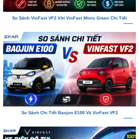
So Sánh VinFast VF2 Với VinFast Minio Green Chi Tiết
So Sánh Chi Tiết Baojun E100 Và VinFast VF2