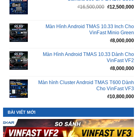
là:
t
₫16,500,000.
l
Màn Hình Android TMAS 10.33 Inch Cho
₫
VinFast Minio Green
₫
8,000,000
Màn Hình Android TMAS 10.33 Dành Cho
VinFast VF2
₫
8,000,000
Màn hình Cluster Android TMAS T600 Dành
Cho VinFast VF3
₫
10,800,000
BÀI VIẾT MỚI