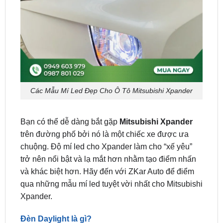
Các Mẫu Mí Led Đẹp Cho Ô Tô Mitsubishi Xpander
Bạn có thể dễ dàng bắt gặp
Mitsubishi Xpander
trên đường phố bởi nó là một chiếc xe được ưa
chuộng. Độ mí led cho Xpander làm cho “xế yêu”
trở nên nổi bật và lạ mắt hơn nhằm tạo điểm nhấn
và khác biệt hơn. Hãy đến với ZKar Auto để điểm
qua những mẫu mí led tuyệt vời nhất cho Mitsubishi
Xpander.
Đèn Daylight là gì?
Đèn daylight cũng có thể gọi là đèn sáng ban ngày.
Đèn daylight cho ô tô là một giải pháp để tăng độ