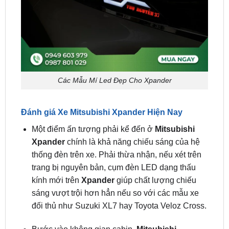
Các Mẫu Mí Led Đẹp Cho Xpander
Đánh giá Xe Mitsubishi Xpander Hiện Nay
Một điểm ấn tượng phải kể đến ở
Mitsubishi
Xpander
chính là khả năng chiếu sáng của hệ
thống đèn trên xe. Phải thừa nhận, nếu xét trên
trang bị nguyên bản, cụm đèn LED dạng thấu
kính mới trên
Xpander
giúp chất lượng chiếu
sáng vượt trội hơn hẳn nếu so với các mẫu xe
đối thủ như Suzuki XL7 hay Toyota Veloz Cross.
Bước vào không gian cabin,
Mitsubishi
Xpander
vẫn duy trì phong cách thiết kế quen
thuộc, với kiểu bố trí đối xứng qua bảng điều