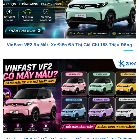
VinFast VF2 Ra Mắt: Xe Điện Đô Thị Giá Chỉ 188 Triệu Đồng
VinFast VF2 Có Mấy Màu? Bảng Màu Xe VF2 Mới Nhất 2026