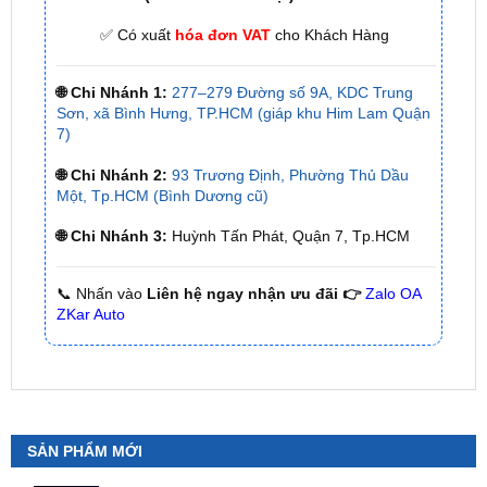
🌐 Chi Nhánh 1:
277–279 Đường số 9A, KDC Trung
Sơn, xã Bình Hưng, TP.HCM (giáp khu Him Lam Quận
7)
🌐 Chi Nhánh 2:
93 Trương Định, Phường Thủ Dầu
Một, Tp.HCM (Bình Dương cũ)
🌐 Chi Nhánh 3:
Huỳnh Tấn Phát, Quận 7, Tp.HCM
📞 Nhấn vào
Liên hệ ngay nhận ưu đãi 👉
Zalo OA
ZKar Auto
SẢN PHẨM MỚI
Camera 360 SAFEVIEW LUX Dành Cho Ford
Territory