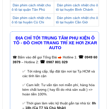
Dán phim cách nhiệt cho
Dán phim cách nhiệt cho ô
ô tô tại huyện Củ Chi
tô tại huyện Cần Giờ
ĐỊA CHỈ TỚI TRUNG TÂM PHỤ KIỆN Ô
TÔ - ĐỒ CHƠI TRANG TRÍ XE HƠI ZKAR
AUTO
☎
☎
Bấm vào để gọi Tổng Đài
Hotline 1:
0949 60
☎
3979
– Hotline 2:
0987 801 029
✅ Tới nâng cấp, lắp đặt tận nơi tại Tp.HCM và
các tỉnh lân cận
✅ Cam kết: Tư vấn tận nơi miễn phí, hàng hóa
kém chất lượng ( hay lỗi do nhà sản xuất ) =>
hoàn tiền 100%.
✅ Thời gian làm việc kỹ thuật gắn tại nhà từ:
8h
– 18h (Cả T7 Và Chủ Nhật)
✅ Có xuất
hóa đơn VAT
cho Khách Hàng