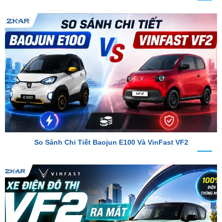
So Sánh Chi Tiết Baojun E100 Và VinFast VF2