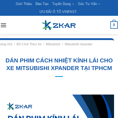
Skip
Giới Thiệu
Đào Tạo
Tuyển Dụng
Góc Tư Vấn
to
ƯU ĐÃI Ô TÔ VINFAST
content
0
rang chủ
/
Đồ Chơi Theo Xe
/
Mitsubishi
/
Mitsubishi Xpander
DÁN PHIM CÁCH NHIỆT KÍNH LÁI CHO
XE MITSUBISHI XPANDER TẠI TPHCM