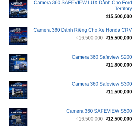
₫
15,500,000
Camera 360 Dành Riêng Cho Xe Honda CRV
Giá
G
₫
16,500,000
₫
15,500,000
gốc
h
là:
t
₫16,500,000.
l
Camera 360 Safeview S200
₫
₫
11,800,000
Camera 360 Safeview S300
₫
11,500,000
Camera 360 SAFEVIEW S500
Giá
G
₫
16,500,000
₫
12,500,000
gốc
h
là:
t
₫16,500,000.
l
Màn Hình Android TMAS 10.33 Inch Cho
₫
VinFast Minio Green