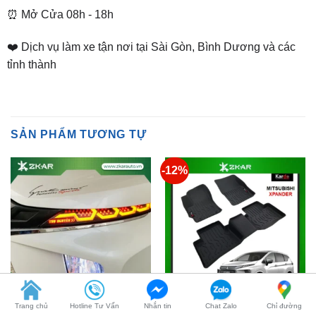
❤️ Dịch vụ làm xe tận nơi tại Sài Gòn, Bình Dương và các
tỉnh thành
SẢN PHẨM TƯƠNG TỰ
-12%
MITSUBISHI XPANDER
MITSUBISHI XPANDER
Độ Đèn Led Mí Ô Tô
Thảm Lót Sàn KARDO Cho
Mitsubishi Xpander Tại
Ô Tô Mitsubishi Xpander
Trang chủ
Hotline Tư Vấn
Nhắn tin
Chat Zalo
Chỉ đường
TpHCM
Giá
Giá
₫
3,390,000
₫
2,990,000