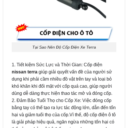
Tại Sao Nên Độ Cốp Điện Xe Terra
1. Tiết kiệm Sức Lực và Thời Gian: Cốp điện
nissan terra
giúp giải quyết vấn đề của người sử
dụng khi phải cầm nhiều đồ vật trên tay và loại bỏ
khó khăn khi đối mặt với cốp quá cao, giúp người
dùng dễ dàng thực hiện thao tác mở và đóng cốp.
2. Đảm Bảo Tuổi Thọ cho Cốp Xe: Việc đóng cốp
bằng tay có thể tạo ra lực tác động lớn, dẫn đến tổn
hại và giảm tuổi thọ của cốp.Vì thế, độ cốp điện ô tô
là giải pháp hiệu quả, ngăn ngừa những tổn hại có
thể xảy ra, bảo vệ hệ thống vi mạch xung quanh.
3. Tiện Lợi và Tăng Đẳng Cấp cho Xế Hộp: Hệ