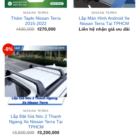
Thảm Taplo Nissan Terra
Lắp Màn Hình Android Xe
2015-2022
Nissan Terra Tại TPHCM
Giá
Giá
₫
430,000
₫
270,000
Liên hệ nhận giá ưu đãi
gốc
hiện
là:
tại
₫430,000.
là:
₫270,000.
-9%
NISSAN TERRA
Lắp Đặt Giá Nóc 2 Thanh
Ngang Xe Nissan Terra Tại
TPHCM
Giá
Giá
₫
3,500,000
₫
3,200,000
gốc
hiện
là:
tại
₫3,500,000.
là:
₫3,200,000.