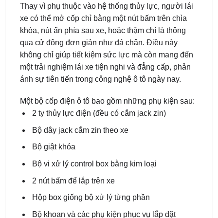
khóa, nút ẩn phía sau xe, hoặc thậm chí là thông
qua cử động đơn giản như đá chân. Điều này
không chỉ giúp tiết kiệm sức lực mà còn mang đến
một trải nghiệm lái xe tiện nghi và đẳng cấp, phản
ánh sự tiên tiến trong công nghệ ô tô ngày nay.
Một bộ cốp điện ô tô bao gồm những phụ kiện sau:
2 ty thủy lực điện (đều có cắm jack zin)
Bộ dây jack cắm zin theo xe
Bộ giật khóa
Bộ vi xử lý control box bằng kim loại
2 nút bấm để lắp trên xe
Hộp box giống bộ xử lý từng phần
Bộ khoan và các phụ kiện phục vụ lắp đặt
Cốp điện ô tô cho
nissan terra
còn có thể lắp cho