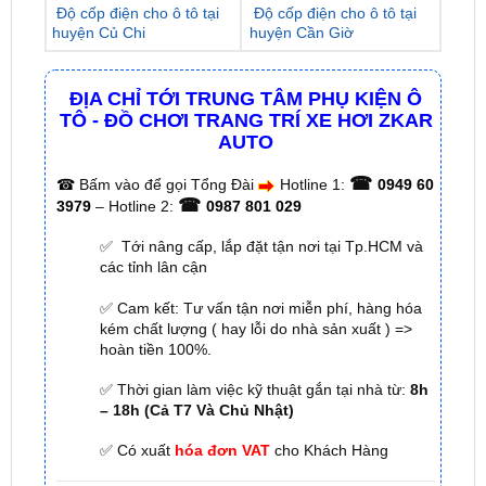
ĐỊA CHỈ TỚI TRUNG TÂM PHỤ KIỆN Ô
TÔ - ĐỒ CHƠI TRANG TRÍ XE HƠI ZKAR
AUTO
☎
☎
Bấm vào để gọi Tổng Đài
Hotline 1:
0949 60
☎
3979
– Hotline 2:
0987 801 029
✅ Tới nâng cấp, lắp đặt tận nơi tại Tp.HCM và
các tỉnh lân cận
✅ Cam kết: Tư vấn tận nơi miễn phí, hàng hóa
kém chất lượng ( hay lỗi do nhà sản xuất ) =>
hoàn tiền 100%.
✅ Thời gian làm việc kỹ thuật gắn tại nhà từ:
8h
– 18h (Cả T7 Và Chủ Nhật)
✅ Có xuất
hóa đơn VAT
cho Khách Hàng
🌐 Chi Nhánh 1:
277–279 Đường số 9A, KDC Trung
Sơn, xã Bình Hưng, TP.HCM (giáp khu Him Lam Quận