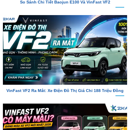
VinFast VF2 Ra Mắt: Xe Điện Đô Thị Giá Chỉ 188 Triệu Đồng