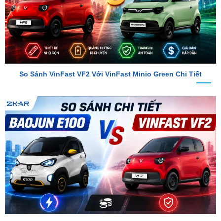
So Sánh VinFast VF2 Với VinFast Minio Green Chi Tiết
So Sánh Chi Tiết Baojun E100 Và VinFast VF2