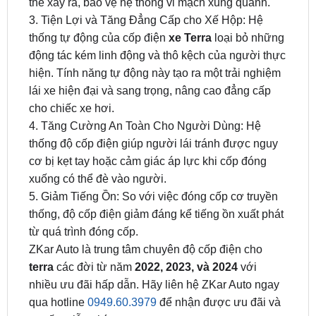
thống tự động của cốp điện
xe Terra
loại bỏ những
động tác kém linh động và thô kệch của người thực
hiện. Tính năng tự động này tạo ra một trải nghiệm
lái xe hiện đại và sang trọng, nâng cao đẳng cấp
cho chiếc xe hơi.
4. Tăng Cường An Toàn Cho Người Dùng: Hệ
thống độ cốp điện giúp người lái tránh được nguy
cơ bị kẹt tay hoặc cảm giác áp lực khi cốp đóng
xuống có thể đè vào người.
5. Giảm Tiếng Ồn: So với việc đóng cốp cơ truyền
thống, độ cốp điện giảm đáng kể tiếng ồn xuất phát
từ quá trình đóng cốp.
ZKar Auto là trung tâm chuyên độ cốp điện cho
terra
các đời từ năm
2022, 2023, và 2024
với
nhiều ưu đãi hấp dẫn. Hãy liên hệ ZKar Auto ngay
qua hotline
0949.60.3979
để nhận được ưu đãi và
tư vấn miễn phí.
Bảng Giá Lắp Đặt Cốp Điện Ô Tô Tại TPHCM