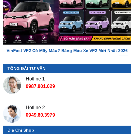
VinFast VF2 Có Mấy Màu? Bảng Màu Xe VF2 Mới Nhất 2026
TỔNG ĐÀI TƯ VẤN
Hotline 1
0987.801.029
Hotline 2
0949.60.3979
Địa Chỉ Shop
📌 Chi Nhánh Hồ Chí Minh:
277-279 Đường số 9A, KDC
Trung Sơn, Bình Chánh, Tp.HCM
(giáp khu Him Lam Quận