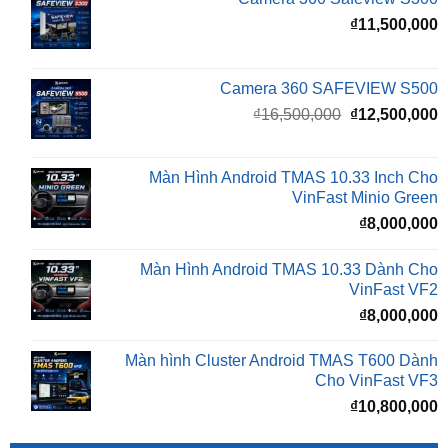
Camera 360 SAFEVIEW S500
Giá
G
₫
16,500,000
₫
12,500,000
gốc
h
là:
t
₫16,500,000.
l
Màn Hình Android TMAS 10.33 Inch Cho
₫
VinFast Minio Green
₫
8,000,000
Màn Hình Android TMAS 10.33 Dành Cho
VinFast VF2
₫
8,000,000
Màn hình Cluster Android TMAS T600 Dành
Cho VinFast VF3
₫
10,800,000
BÀI VIẾT MỚI