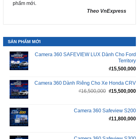
SẢN PHẨM MỚI
Camera 360 SAFEVIEW LUX Dành Cho Ford
Territory
₫
15,500,000
Camera 360 Dành Riêng Cho Xe Honda CRV
Giá
G
₫
16,500,000
₫
15,500,000
gốc
h
là:
t
₫16,500,000.
l
Camera 360 Safeview S200
₫
₫
11,800,000
Camera 360 Safeview S300
₫
11,500,000