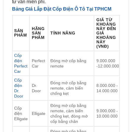
GIÁ TỪ
KHOẢNG
HÃNG
NÀY ĐẾN
SẢN
SẢN
TÍNH NĂNG
GIÁ
PHẨM
PHẨM
KHOẢNG
NÀY
(VNĐ)
Cốp
điện
Perfect
Đóng mở cốp bằng
9.000.000
Perfect
Car
remote
-12.000.000
Car
Cốp
Đóng mở cốp bằng
điện
Dr.
8.000.000 -
remote, cảm biến
Dr.
Door
14.000.000
chống kẹt
Door
Đóng mở cốp bằng
Cốp
remote, cảm biến
9.000.000 -
điện
Elligate
chống kẹt, đóng mở
10.000.000
Elligate
cốp bằng chân
Đóng mở cốp bằng
remote, cảm biến
Cốp
chống kẹt, đóng mở
11.000.000