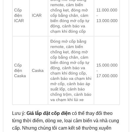
điện
ICAR
cốp bằng chân, cảm
-
ICAR
biến đóng mở cốp tự
13.000.000
động, cảnh báo va
chạm khi đóng cốp
Đóng mở cốp bằng
remote, cảm biến
chống kẹt, đóng mở
cốp bằng chân, cảm
biến đóng mở cốp tự
Cốp
15.000.000
động, cảnh báo va
điện
Caska
-
chạm khi đóng cốp,
Caska
17.000.000
cảnh báo va chạm khi
mở cốp, cảnh báo áp
suất lốp, cảnh báo
chống trộm, cảnh báo
va chạm khi lùi xe
Lưu ý:
Giá lắp đặt cốp điện
có thể thay đổi theo
từng thời điểm, dòng xe, loại cảm biến và nhà cung
cấp. Nhưng chúng tôi cam kết sẽ thường xuyên
cập nhật giá chính xác. Để được hỗ trợ báo giá chi
tiết, vui lòng liên hệ hotline:
0949.60.3979
và nhận