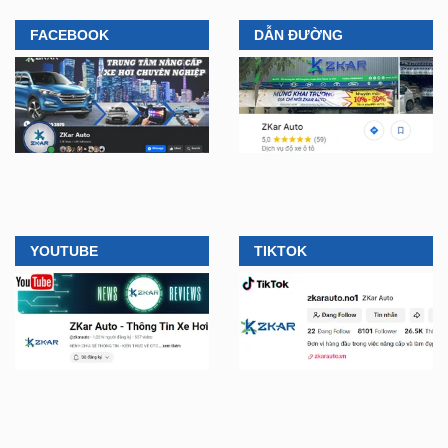
bão” giới trẻ hiện nay
địa điểm lắp đặt...
FACEBOOK
DẪN ĐƯỜNG
YOUTUBE
TIKTOK