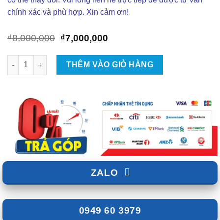
chính xác và phù hợp. Xin cảm ơn!
Giá
Giá
₫
8,000,000
₫
7,000,000
gốc
hiện
là:
tại
Lắp Đặt Baga Mui Rhino Xe Nissan Navara Tại TPHCM số lượn
THÊM VÀO GIỎ HÀNG
₫8,000,000.
là:
₫7,000,000.
ZALO
0949 60 3979