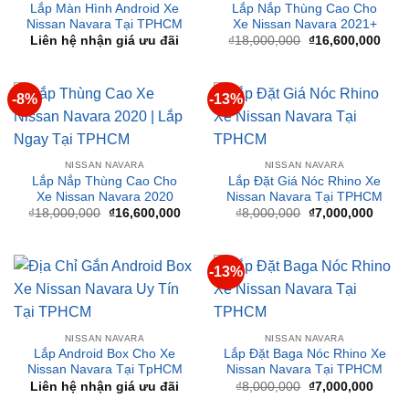
NISSAN NAVARA
NISSAN NAVARA
Lắp Màn Hình Android Xe
Lắp Nắp Thùng Cao Cho
Nissan Navara Tại TPHCM
Xe Nissan Navara 2021+
Giá
Giá
Liên hệ nhận giá ưu đãi
₫
18,000,000
₫
16,600,000
gốc
hiện
là:
tại
₫18,000,000.
là:
₫16,
-8%
-13%
NISSAN NAVARA
NISSAN NAVARA
Lắp Nắp Thùng Cao Cho
Lắp Đặt Giá Nóc Rhino Xe
Xe Nissan Navara 2020
Nissan Navara Tại TPHCM
Giá
Giá
Giá
Giá
₫
18,000,000
₫
16,600,000
₫
8,000,000
₫
7,000,000
gốc
hiện
gốc
hiện
là:
tại
là:
tại
₫18,000,000.
là:
₫8,000,000.
là:
₫16,600,000.
₫7,00
-13%