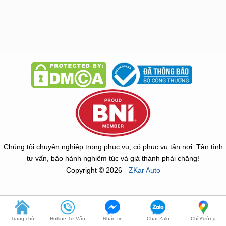
dogheoto.vn
dochoixesang.com.vn
phukienotovinfast.vn
Chúng tôi chuyên nghiệp trong phục vụ, có phục vụ tận nơi. Tận tình
tư vấn, bảo hành nghiêm túc và giá thành phải chăng!
Copyright © 2026 -
ZKar Auto
Trang chủ
Hotline Tư Vấn
Nhắn tin
Chat Zalo
Chỉ đường