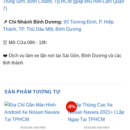
Địa Chỉ Shop
📌 Chi Nhánh Hồ Chí Minh:
277-279 Đường số 9A, KDC
Trung Sơn, Bình Chánh, Tp.HCM
(giáp khu Him Lam Quận
7)
📌 Chi Nhánh Bình Dương:
93 Trương Định, P. Hiệp
Thành, TP. Thủ Dầu Một, Bình Dương
⏰ Mở Cửa 08h - 18h
❤️ Dịch vụ làm xe tận nơi tại Sài Gòn, Bình Dương và các
tỉnh thành
SẢN PHẨM TƯƠNG TỰ
-8%