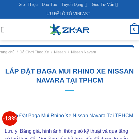
Skip
Giới Thiệu
Đào Tạo
Tuyển Dụng
Góc Tư Vấn
to
ƯU ĐÃI Ô TÔ VINFAST
content
0
rang chủ
/
Đồ Chơi Theo Xe
/
Nissan
/
Nissan Navara
LẮP ĐẶT BAGA MUI RHINO XE NISSAN
NAVARA TẠI TPHCM
-13%
Lưu ý: Bảng giá, hình ảnh, thông số kỹ thuật và quà tặng
có thể thay đổi. Vui lòng liên hê trực tiếp để được tư vấn