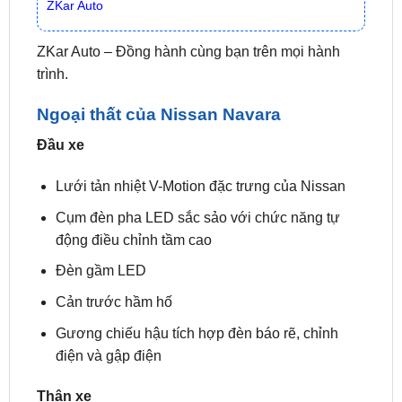
🌐 Chi Nhánh 3:
Huỳnh Tấn Phát, Quận 7, Tp.HCM
📞 Nhấn vào
Liên hệ ngay nhận ưu đãi 👉
Zalo OA
ZKar Auto
ZKar Auto – Đồng hành cùng bạn trên mọi hành
trình.
Ngoại thất của Nissan Navara
Đầu xe
Lưới tản nhiệt V-Motion đặc trưng của Nissan
Cụm đèn pha LED sắc sảo với chức năng tự
động điều chỉnh tầm cao
Đèn gầm LED
Cản trước hầm hố