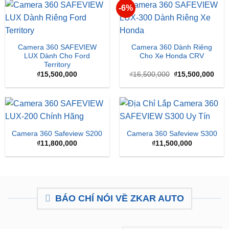
SẢN PHẨM MỚI
-6%
Camera 360 SAFEVIEW
Camera 360 Dành Riêng
LUX Dành Cho Ford
Cho Xe Honda CRV
Territory
Giá
Giá
₫
15,500,000
₫
16,500,000
₫
15,500,000
gốc
hiện
là:
tại
₫16,500,000.
là:
₫15,
Camera 360 Safeview S200
Camera 360 Safeview S300
₫
11,800,000
₫
11,500,000