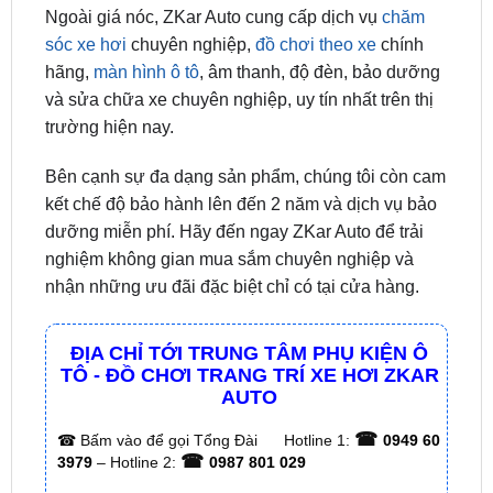
đầy đủ, đảm bảo sự an tâm và minh bạch cho quý
khách.
Ngoài giá nóc, ZKar Auto cung cấp dịch vụ
chăm
sóc xe hơi
chuyên nghiệp,
đồ chơi theo xe
chính
hãng,
màn hình ô tô
, âm thanh, độ đèn, bảo dưỡng
và sửa chữa xe chuyên nghiệp, uy tín nhất trên thị
trường hiện nay.
Bên cạnh sự đa dạng sản phẩm, chúng tôi còn cam
kết chế độ bảo hành lên đến 2 năm và dịch vụ bảo
dưỡng miễn phí. Hãy đến ngay ZKar Auto để trải
nghiệm không gian mua sắm chuyên nghiệp và
nhận những ưu đãi đặc biệt chỉ có tại cửa hàng.
ĐỊA CHỈ TỚI TRUNG TÂM PHỤ KIỆN Ô
TÔ - ĐỒ CHƠI TRANG TRÍ XE HƠI ZKAR
AUTO