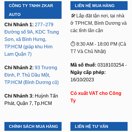
CÔNG TY TNHH ZKAR
LIÊN HỆ MUA HÀNG
AUTO
🛠️
Lắp đặt tận nơi, tại nhà
ở TPHCM, Bình Dương và
Chi Nhánh 1:
277–279
các tỉnh lân cận
Đường số 9A, KDC Trung
Sơn, xã Bình Hưng,
⏱️ 8:30 AM - 18:00 PM (Cả
TP.HCM (giáp khu Him
T7 Và Chủ Nhật)
Lam Quận 7)
Mã số thuế:
0318103254 -
Chi Nhánh 2:
93 Trương
Ngày cấp phép:
Định, P. Thủ Dầu Một,
16/10/2023
TP.HCM (Bình Dương cũ)
Có xuất VAT cho Công
Chi Nhánh 3:
Huỳnh Tấn
Ty
Phát, Quận 7, Tp.HCM