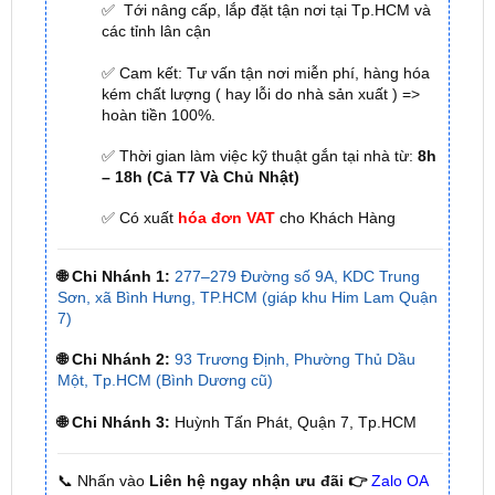
☎
☎
Bấm vào để gọi Tổng Đài
Hotline 1:
0949 60
☎
3979
– Hotline 2:
0987 801 029
✅ Tới nâng cấp, lắp đặt tận nơi tại Tp.HCM và
các tỉnh lân cận
✅ Cam kết: Tư vấn tận nơi miễn phí, hàng hóa
kém chất lượng ( hay lỗi do nhà sản xuất ) =>
hoàn tiền 100%.
✅ Thời gian làm việc kỹ thuật gắn tại nhà từ:
8h
– 18h (Cả T7 Và Chủ Nhật)
✅ Có xuất
hóa đơn VAT
cho Khách Hàng
🌐 Chi Nhánh 1:
277–279 Đường số 9A, KDC Trung
Sơn, xã Bình Hưng, TP.HCM (giáp khu Him Lam Quận
7)
🌐 Chi Nhánh 2:
93 Trương Định, Phường Thủ Dầu
Một, Tp.HCM (Bình Dương cũ)