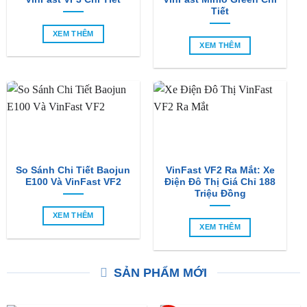
So Sánh VinFast VF2 Với
So Sánh VinFast VF2 Với
VinFast VF3 Chi Tiết
VinFast Minio Green Chi
Tiết
XEM THÊM
XEM THÊM
So Sánh Chi Tiết Baojun
VinFast VF2 Ra Mắt: Xe
E100 Và VinFast VF2
Điện Đô Thị Giá Chỉ 188
Triệu Đồng
XEM THÊM
XEM THÊM