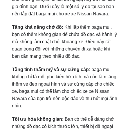
Baga mui cho xe xe Nissan Navara là một chi tiết
bổ sung cần thiết và là giải pháp hỗ trợ hoàn hảo
cho những chuyến đi xa, dã ngoại, hay du lịch của
gia đình bạn. Dưới đây là một số lý do tại sao bạn
nên lắp đặt baga mui cho xe xe Nissan Navara:
Tăng khả năng chở đồ:
Khi lắp thêm baga mui,
bạn có thêm không gian để chứa đồ đạc và hành lý
mà không làm chật chội khoang xe. Điều này rất
quan trọng đối với những chuyến đi xa hoặc khi
bạn cần mang theo nhiều đồ đạc.
Tăng tính thẩm mỹ và sự cứng cáp:
baga mui
không chỉ là một phụ kiện hữu ích mà còn làm tăng
thêm vẻ đẹp ngoại hình và sự cứng cáp cho chiếc
xe. baga mui có thể làm cho chiếc xe xe Nissan
Navara của bạn trở nên độc đáo và thu hút mọi ánh
nhìn.