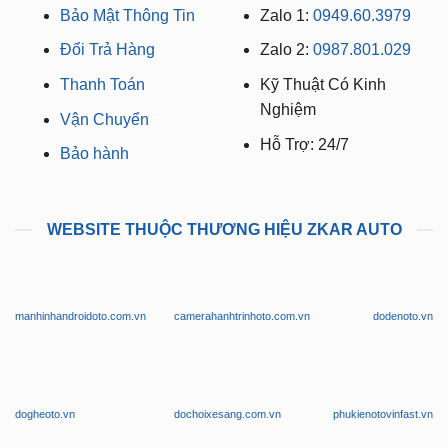
CHÍNH SÁCH MUA HÀNG
LIÊN HỆ TƯ VẤN
Bảo Mật Thông Tin
Zalo 1:
0949.60.3979
Đổi Trả Hàng
Zalo 2:
0987.801.029
Thanh Toán
Kỹ Thuật Có Kinh
Nghiệm
Vận Chuyển
Hỗ Trợ: 24/7
Bảo hành
WEBSITE THUỘC THƯƠNG HIỆU ZKAR AUTO
manhinhandroidoto.com.vn
camerahanhtrinhoto.com.vn
dodenoto.vn