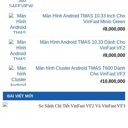
Camera 360 SAFEVIEW S500
Giá
G
₫
16,500,000
₫
12,500,000
gốc
h
là:
t
₫16,500,000.
l
Màn Hình Android TMAS 10.33 Inch Cho
₫
VinFast Minio Green
₫
8,000,000
Màn Hình Android TMAS 10.33 Dành Cho
VinFast VF2
₫
8,000,000
Màn hình Cluster Android TMAS T600 Dành
Cho VinFast VF3
₫
10,800,000
BÀI VIẾT MỚI